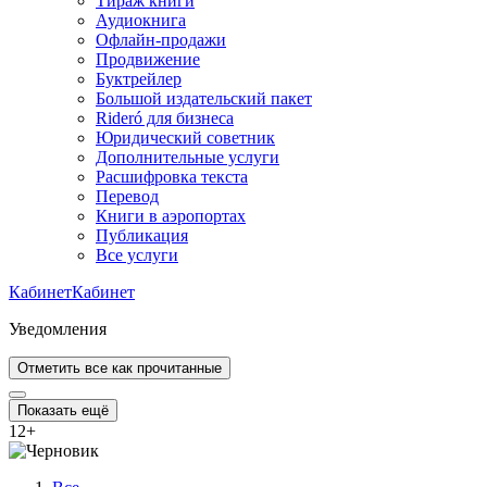
Тираж книги
Аудиокнига
Офлайн-продажи
Продвижение
Буктрейлер
Большой издательский пакет
Rideró для бизнеса
Юридический советник
Дополнительные услуги
Расшифровка текста
Перевод
Книги в аэропортах
Публикация
Все услуги
Кабинет
Кабинет
Уведомления
Отметить все как прочитанные
Показать ещё
12
+