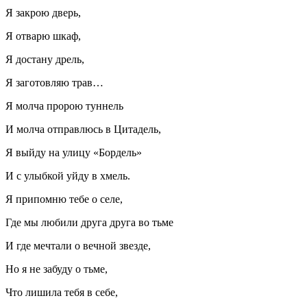
Я закрою дверь,
Я отварю шкаф,
Я достану дрель,
Я заготовляю трав…
Я молча пророю туннель
И молча отправлюсь в Цитадель,
Я выйду на улицу «Бордель»
И с улыбкой уйду в хмель.
Я припомню тебе о селе,
Где мы любили друга друга во тьме
И где мечтали о вечной звезде,
Но я не забуду о тьме,
Что лишила тебя в себе,