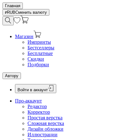
Главная
RUB
Сменить валюту
Магазин
Импринты
Бестселлеры
Бесплатные
Скидки
Подборки
Автору
Войти в аккаунт
Про-аккаунт
Редактор
Корректор
Простая верстка
Сложная верстка
Дизайн обложки
Иллюстрации