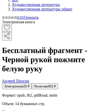
Все
Художественная литература
Художественная литература: общее
0.0
1
Оценить
Электронная книга
Бесплатный фрагмент -
Черной рукой пожмите
белую руку
Андрей Просин
Электронная
20
₽
Печатная
453
₽
Формат:
epub, fb2, pdfRead, mobi
Объем:
14
бумажных стр.