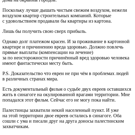
Поскольку лучше дышать чистым свежим воздухом, нежели
воздухом квартир строительных компаний. Которые
с удовольствием продавали бы квартиры из картона.
Лишь бы получить свою сверх прибыль.
Однако долг платежом красен. И за проживание в картонной
квартире и причинению вреда здоровью. Должно повлечь
прямые выплаты (компенсации на лечение)
за по неосторожности причинённый вред здоровью человека
имеют фантастически месту быть.
P.S. Доказательство что
евреи
не при чём в проблемах людей
в различных странах мира.
Есть документальный фильм о судьбе двух евреев оставшихся
жить в синагоге на окулированной врагами территории. Мне
попадался этот фильм. Сейчас его не могу пока найти.
Палестинцы захватили некий населенный пункт. И уже
на этой территории двое евреев остались в синагоге. Оба
сошли с ума и писали друг на друга доносы палестинским
захватчикам.