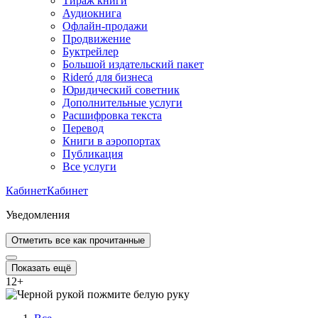
Тираж книги
Аудиокнига
Офлайн-продажи
Продвижение
Буктрейлер
Большой издательский пакет
Rideró для бизнеса
Юридический советник
Дополнительные услуги
Расшифровка текста
Перевод
Книги в аэропортах
Публикация
Все услуги
Кабинет
Кабинет
Уведомления
Отметить все как прочитанные
Показать ещё
12
+