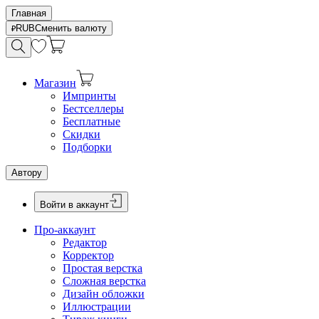
Главная
RUB
Сменить валюту
Магазин
Импринты
Бестселлеры
Бесплатные
Скидки
Подборки
Автору
Войти в аккаунт
Про-аккаунт
Редактор
Корректор
Простая верстка
Сложная верстка
Дизайн обложки
Иллюстрации