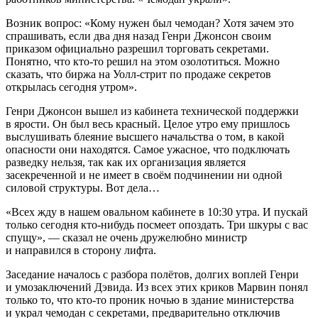
Возник вопрос: «Кому нужен был чемодан? Хотя зачем это
спрашивать, если два дня назад Генри Джонсон своим
приказом официально разрешил торговать секретами.
Понятно, что кто-то решил на этом озолотиться. Можно
сказать, что биржа на Уолл-стрит по продаже секретов
открылась сегодня утром».
Генри Джонсон вышел из кабинета технической поддержки
в ярости. Он был весь красный. Целое утро ему пришлось
выслушивать блеяние высшего начальства о том, в какой
опасности они находятся. Самое ужасное, что подключать
разведку нельзя, так как их организация является
засекреченной и не имеет в своём подчинении ни одной
силовой структуры. Вот дела…
«Всех жду в нашем овальном кабинете в 10:30 утра. И пускай
только сегодня кто-нибудь посмеет опоздать. Три шкуры с вас
спущу», — сказал не очень дружелюбно министр
и направился в сторону лифта.
Заседание началось с разбора полётов, долгих воплей Генри
и умозаключений Дэвида. Из всех этих криков Марвин понял
только то, что кто-то проник ночью в здание министерства
и украл чемодан с секретами, предварительно отключив