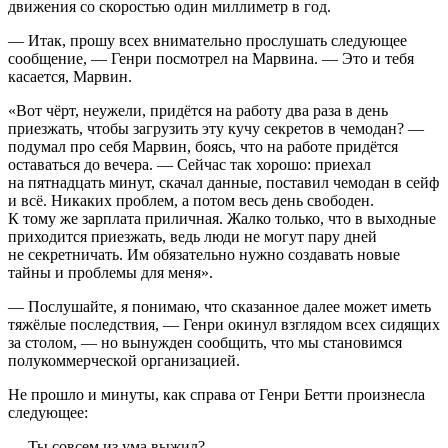
движения со скоростью один миллиметр в год.
— Итак, прошу всех внимательно прослушать следующее
сообщение, — Генри посмотрел на Марвина. — Это и тебя
касается, Марвин.
«Вот чёрт, неужели, придётся на работу два раза в день
приезжать, чтобы загрузить эту кучу секретов в чемодан? —
подумал про себя Марвин, боясь, что на работе придётся
оставаться до вечера. — Сейчас так хорошо: приехал
на пят
надцат
ь минут, скачал данные, поставил чемодан в сейф
и всё. Никаких проблем, а потом весь день свободен.
К тому же зарплата приличная. Жалко только, что в выходные
приходится приезжать, ведь люди не могут пару дней
не секретничать. Им обязательно нужно создавать новые
тайны и проблемы для меня».
— Послушайте, я понимаю, что сказанное далее может иметь
тяжёлые последствия, — Генри окинул взглядом всех сидящих
за столом, — но вынужден сообщить, что мы становимся
полукоммерческой организацией.
Не прошло и минуты, как справа от Генри Бетти произнесла
следующее:
— Ты совсем из ума выжил?