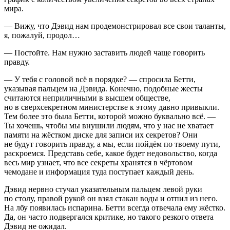
мира.
— Вижу, что Дэвид нам продемонстрировал все свои таланты,
я, пожалуй, продол…
— Постойте. Нам нужно заставить людей чаще говорить
правду.
— У тебя с головой всё в порядке? — спросила Бетти,
указывая пальцем на Дэвида. Конечно, подобные жесты
считаются неприличными в высшем обществе,
но в сверхсекретном министерстве к этому давно привыкли.
Тем более это была Бетти, которой можно буквально всё. —
Ты хочешь, чтобы мы внушили людям, что у нас не хватает
памяти на жёстком диске для записи их секретов? Они
не будут говорить правду, а мы, если пойдём по твоему пути,
раскроемся. Представь себе, какое будет недовольство, когда
весь мир узнает, что все секреты хранятся в чёртовом
чемодане и информация туда поступает каждый день.
Дэвид нервно стучал указательным пальцем левой руки
по столу, правой рукой он взял стакан воды и отпил из него.
На лбу появилась испарина. Бетти всегда отвечала ему жёстко.
Да, он часто подвергался критике, но такого резкого ответа
Дэвид не ожидал.