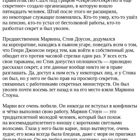
Правительство США под грифом «секретно-секретно и ещё
секретнее» создало организацию, в которую вошло
пят
надцат
ь человек. Штаб после этого не расширяли,
но некоторые служащие поменялись. Кто-то умер, кто-то ушёл
на пенсию, кто-то устал от бестолковой работы, кто-то
разболтал секрет и был уволен.
Предшественник Марвина, Стив Доусон, додумался
на корпоративе, находясь в пьяном угаре, поведать всем о том,
что Генри Джонсон перед тем, как войти в собственный дом,
обходит его против часовой стрелки один раз. У всех есть
свои тараканы, но Стив допустил оплошность — прилюдно
рассказал секрет, а эти данные вообще никто не в праве
разглашать. Да, доступ к ним есть у некоторых лиц, и у Стива
он был, но у него не было прав на просмотр секретов,
связанных с работниками секретных министерств. Он был
уволен почти восемь лет назад и на его место взяли Марвина
Стоуна.
Марви все очень любили. Он никогда не вступал в конфликты
и чётко выполнял свою работу. Марвин Стоун — это
тридцат
илетн
ий молодой человек, который был похож
на восем
надцатилетн
его юношу с короткими светлыми
волосами. Глаза у него были карие, лицо вытянутое, очень
худое; его кожа всегда была бледная, даже с моря он приезжал
белым-белым. Он не любил носить костюмы, но по уставу