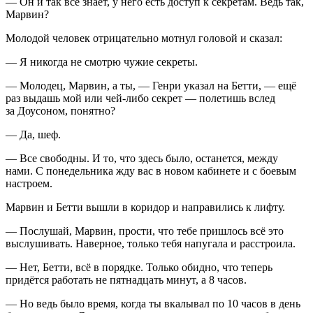
— Он и так всё знает, у него есть доступ к секретам. Ведь так,
Марвин?
Молодой человек отрицательно мотнул головой и сказал:
— Я никогда не смотрю чужие секреты.
— Молодец, Марвин, а ты, — Генри указал на Бетти, — ещё
раз выдашь мой или чей-либо секрет — полетишь вслед
за Доусоном, понятно?
— Да, шеф.
— Все свободны. И то, что здесь было, останется, между
нами. С понедельника жду вас в новом кабинете и с боевым
настроем.
Марвин и Бетти вышли в коридор и направились к лифту.
— Послушай, Марвин, прости, что тебе пришлось всё это
выслушивать. Наверное, только тебя напугала и расстроила.
— Нет, Бетти, всё в порядке. Только обидно, что теперь
придётся работать не пят
надцат
ь минут, а 8 часов.
— Но ведь было время, когда ты вкалывал по 10 часов в день