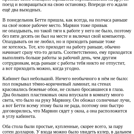
поезд и возвращаться на свою остановку. Впереди его ждали
ещё два выходных.
В понедельник Бетти пришла, как всегда, на полчаса раньше
на своё новое рабочее место. Марвин тоже привык
не опаздывать, но такой тяги к работе у него не было, поэтому
без пяти десять он был на месте и включал свой компьютер.
Опаздывать он не любил, но и приходить раньше тоже
не хотелось. Тот, кто приходит на работу раньше, обычно
начинает сразу что-то делать. Соответственно, ему приходится
выполнять больше работы за рабочий день, чем другим
сотрудникам, ведь раньше с работы тебя никто не отпустит,
а вот приходить можно, когда угодно.
Кабинет был небольшой. Ничего необычного в нём не было:
пол покрывал тёмно-коричневый ламинат, на стенах
к
расов
ались бежевые обои, не сильно бросавшиеся в глаза.
Два больших пластиковых окна впускали в комнату много
света, что было на руку Марвину. Он обожал солнечные лучи,
а вот Бетти всему этому была не рада, поэтому они быстро
договорились, что Марвин сядет у окна, а она расположится
в углу кабинета.
Оба стола были простые, купленные, скорее всего, за пару
сотен долларов. У входа можно было увидеть кулер, в дальнем