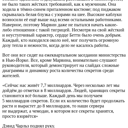
не было таких жёстких требований, как к мужчинам. Она
ходила в тёмно-синем приталенном костюме; под пиджаком
скрывалась белая блузка с узорами на шее. Высокие каблуки
возносили её ещё выше над всеми остальными работниками.
Наверное, поэтому Марвин даже не пытался начать какие-
либо отношения с такой тигрицей. Несмотря на свой жёсткий
и неуступчивый характер, сердце Бетти было очень добрым.
Каждый, кто находился около неё, мог получить огромную
дозу тепла и нежности, когда дело не касалось работы.
Вот они все сидят на ежеквартальном заседании министерства
в Нью-Йорке. Все, кроме Марвина, внимательно слушают
руководителя, который демонстрирует на слайдах сложные
диаграммы и динамику роста количества секретов среди
жителей.
«Сейчас нас живёт 7,7 миллиардов. Через несколько лет мы
дойдём до отметки в 8 миллиардов. Людей, хранящих секреты
становится всё больше. Каждый день мы получаем
5 миллиардов секретов. Если их количество будет продолжать
расти и вырастет до 8 миллиардов, то наши сервера
не выдержат, а чемодан, в котором все секреты хранятся,
просто взорвётся»
Дэвид Чарльз поднял руку.