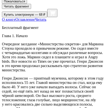
Пожаловаться
Читать фрагмент
Купить
электронную — 68 ₽
О книге
Оглавление
Читать
Бесплатный фрагмент
Глава 1. Начало
Очередное заседание «Министерства секретов» для Марвина
Стоуна проходило в привычном режиме. Он сидел вместе
с четыр
надцат
ью коллегами и обсуждал различные вопросы.
Хотя это ложь. Марвин сидел в планшете и играл в Angry
birds
. Все новости из Times он уже прочитал. Генри Джонсон
в это время продолжал рассказывать про стратегии развития
министерства.
Генри Джонсон — приятный мужчина, которому в этом году
исполнилось 55 лет. Главой министерства он стал, когда ему
было 40. У него уже начали выпадать волосы. Сейчас он
седой, но ещё пять лет назад он мог похвастаться своей
чёрной шевелюрой. Он был высокого роста, среднего
телосложения; глаза голубые, лицо морщинистое, на лбу
у него к
расов
ались две сильно выделяющихся полосы,