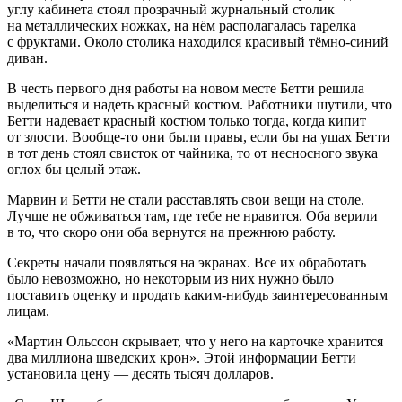
углу кабинета стоял прозрачный журнальный столик
на металлических ножках, на нём располагалась тарелка
с фруктами. Около столика находился красивый тёмно-синий
диван.
В честь первого дня работы на новом месте Бетти решила
выделиться и надеть красный костюм. Работники шутили, что
Бетти надевает красный костюм только тогда, когда кипит
от злости. Вообще-то они были правы, если бы на ушах Бетти
в тот день стоял свисток от чайника, то от несносного звука
оглох бы целый этаж.
Марвин и Бетти не стали расставлять свои вещи на столе.
Лучше не обживаться там, где тебе не нравится. Оба верили
в то, что скоро они оба вернутся на прежнюю работу.
Секреты начали появляться на экранах. Все их обработать
было невозможно, но некоторым из них нужно было
поставить оценку и продать каким-нибудь заинтересованным
лицам.
«Мартин Ольссон скрывает, что у него на карточке хранится
два миллиона шведских крон». Этой информации Бетти
установила цену — десять тысяч долларов.