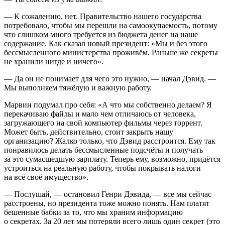
— К сожалению, нет. Правительство нашего государства
потребовало, чтобы мы перешли на самоокупаемость, потому
что слишком много требуется из бюджета денег на наше
содержание. Как сказал новый
президент
: «Мы и без этого
бессмысленного министерства проживём. Раньше же секреты
не хранили нигде и ничего».
— Да он не понимает для чего это нужно, — начал Дэвид. —
Мы выполняем тяжёлую и важную работу.
Марвин подумал про себя: «А что мы собственно делаем? Я
перекачиваю файлы и мало чем отличаюсь от человека,
загружающего на свой компьютер фильмы через торрент
.
Может быть, действительно, стоит закрыть нашу
организацию? Жалко только, что Дэвид расстроится. Ему так
понравилось делать бессмысленные подсчёты и получать
за это сумасшедшую зарплату. Теперь ему, возможно, придётся
устроиться на реальную работу, чтобы покрывать налоги
на всё своё имущество».
— Послушай, — остановил Генри Дэвида, — все мы сейчас
расстроены, но
президент
а тоже можно понять. Нам платят
бешенные бабки за то, что мы храним информацию
о секретах. За 20 лет мы потеряли всего лишь один секрет (это