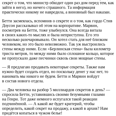
секрет о том, что министр обходит один раз дом перед тем, как
зайти в него), но ничего страшного. Та информация
практически никому не навредила, а
вино
вный был наказан.
Бетти засмеялась, вспомнив о секрете и о том, как гордо Стив
Доусон рассказывал об этом на корпоративе. Марвин,
посмотрев на Бетти, тоже улыбнулся. Она всегда витала
в своих каких-то мыслях и была неприступна. Его это
несколько разочаровывало. Он хотел стать для неё близким
человеком, но это было невозможно. Так уж выстроились
стены между ними. Если «Берлинская стена» была километр
триста метров, то между ними было сплошное кольцо, которое
не пропускало даже песчинки сквозь свои мощные стены.
— Я предлагаю продавать некоторые секреты. Также нам
нужно будет создать отдел, но поскольку денег у нас нет, то
нанимать мы никого не будем. Бетти и Марвин войдут
в состав нового отдела.
— Два человека на разбор 5 миллиардов секретов в день? —
спросила Бетти, уставившись своими безумными глазами
на Генри. Тот даже немного испугался такой реакции
подчинённой. — А какой же будет критерий, чтобы
определить, какой секрет на продажу, а какой в архив? Нам
придётся копаться в чужом белье!