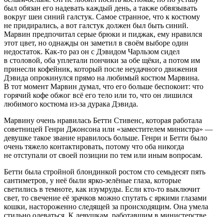
был обязан его надевать каждый день, а также обвязывать
вокруг шеи синий галстук. Самое странное, что к костюму
не придирались, а вот галстук должен был быть синий.
Марвин предпочитал серые брюки и пиджак, ему нравился
этот цвет, но однажды он заметил в своём выборе один
недостаток. Как-то раз он с Дэвидом Чарльзом сидел
в столовой, оба уплетали пончики за обе щёки, а потом им
принесли кофейник, который после неудачного движения
Дэвида опрокинулся прямо на любимый костюм Марвина.
В тот момент Марвин думал, что его больше беспокоит: что
горячий кофе обжог всё его тело или то, что он лишился
любимого костюма из-за дурака Дэвида.
Марвину очень нравилась Бетти Стивенс, которая работала
советницей Генри Джонсона или «заместителем министра» —
девушке такое звание нравилось больше. Генри и Бетти было
очень тяжело контактировать, потому что оба никогда
не отступали от своей позиции по тем или иным вопросам.
Бетти была стройной блондинкой ростом сто семьдесят пять
сантиметров, у неё были ярко-зелёные глаза, которые
светились в темноте, как изумруды. Если кто-то выключит
свет, то свечение её зрачков можно спутать с яркими глазами
кошки, настороженно следящей за происходящим. Она умела
стильно одеваться. К девушкам, работавшим в министерстве,