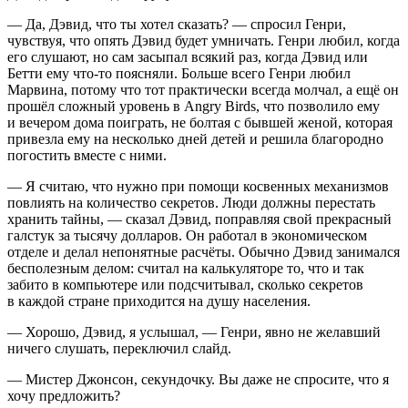
— Да, Дэвид, что ты хотел сказать? — спросил Генри,
чувствуя, что опять Дэвид будет умничать. Генри любил, когда
его слушают, но сам засыпал всякий раз, когда Дэвид или
Бетти ему что-то поясняли. Больше всего Генри любил
Марвина, потому что тот практически всегда молчал, а ещё он
прошёл сложный уровень в Angry Birds, что позволило ему
и вечером дома поиграть, не болтая с бывшей женой, которая
привезла ему на несколько дней детей и решила благородно
погостить вместе с ними.
— Я считаю, что нужно при помощи косвенных механизмов
повлиять на количество секретов. Люди должны перестать
хранить тайны, — сказал Дэвид, поправляя свой прекрасный
галстук за тысячу долларов. Он работал в экономическом
отделе и делал непонятные расчёты. Обычно Дэвид занимался
бесполезным делом: считал на калькуляторе то, что и так
забито в компьютере или подсчитывал, сколько секретов
в каждой стране приходится на душу населения.
— Хорошо, Дэвид, я услышал, — Генри, явно не желавший
ничего слушать, переключил слайд.
— Мистер Джонсон, секундочку. Вы даже не спросите, что я
хочу предложить?