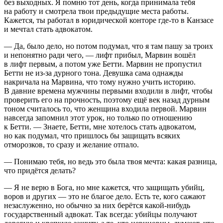
без выходных. Я помню тот день, когда принимала тебя
на работу и смотрела твои предыдущие места работы.
Кажется, ты работал в юридической конторе где-то в Канзасе
и мечтал стать адвокатом.
— Да, было дело, но потом подумал, что я там пашу за троих
и непонятно ради чего, — лифт прибыл, Марвин вошёл
в лифт первым, а потом уже Бетти. Марвин не пропустил
Бетти не из-за дурного тона. Девушка сама однажды
накричала на Марвина, что тому нужно учить историю.
В давние времена мужчины первыми входили в лифт, чтобы
проверить его на прочность, поэтому ещё век назад дурным
тоном считалось то, что женщина входила первой. Марвин
навсегда запомнил этот урок, но только по отношению
к Бетти. — Знаете, Бетти, мне хотелось стать адвокатом,
но как подумал, что пришлось бы защищать всяких
отморозков, то сразу и желание отпало.
— Понимаю тебя, но ведь это была твоя мечта: какая разница,
что придётся делать?
— Я не верю в Бога, но мне кажется, что защищать убийц,
воров и других — это не благое дело. Есть те, кого сажают
незаслуженно, но обычно за них берётся какой-нибудь
государственный адвокат. Так всегда: убийцы получают