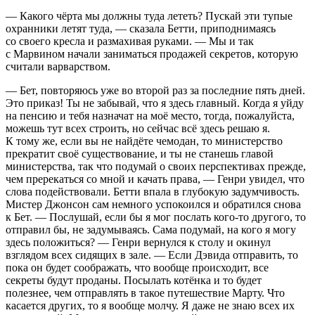
— Какого чёрта мы должны туда лететь? Пускай эти тупые
охранники летят туда, — сказала Бетти, приподнимаясь
со своего кресла и размахивая руками. — Мы и так
с Мар
вино
м начали заниматься продажей секретов, которую
считали варварством.
— Бет, повторяюсь уже во второй раз за последние пять дней.
Это приказ! Ты не забывай, что я здесь главный. Когда я уйду
на пенсию и тебя назначат на моё место, тогда, пожалуйста,
можешь тут всех строить, но сейчас всё здесь решаю я.
К тому же, если вы не найдёте чемодан, то министерство
прекратит своё существование, и ты не станешь главой
министерства, так что подумай о своих перспективах прежде,
чем пререкаться со мной и качать права, — Генри увидел, что
слова подействовали. Бетти впала в глубокую задумчивость.
Мистер Джонсон сам немного успокоился и обратился снова
к Бет. — Послушай, если бы я мог послать кого-то другого, то
отправил бы, не задумываясь. Сама подумай, на кого я могу
здесь положиться? — Генри вернулся к столу и окинул
взглядом всех сидящих в зале. — Если Дэвида отправить, то
пока он будет соображать, что вообще происходит, все
секреты будут проданы. Посылать котёнка и то будет
полезнее, чем отправлять в такое путешествие Марту. Что
касается других, то я вообще молчу. Я даже не знаю всех их