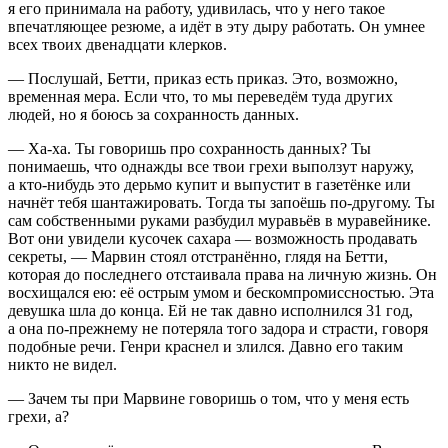
я его принимала на работу, удивилась, что у него такое
впечатляющее резюме, а идёт в эту дыру работать. Он умнее
всех твоих две
надцат
и клерков.
— Послушай, Бетти, приказ есть приказ. Это, возможно,
временная мера. Если что, то мы переведём туда других
людей, но я боюсь за сохранность данных.
— Ха-ха. Ты говоришь про сохранность данных? Ты
понимаешь, что однажды все твои грехи выползут наружу,
а кто-нибудь это дерьмо купит и выпустит в газетёнке или
начнёт тебя шантажировать. Тогда ты запоёшь по-другому. Ты
сам собственными руками разбудил муравьёв в муравейнике.
Вот они увидели кусочек сахара — возможность продавать
секреты, — Марвин стоял отстранённо, глядя на Бетти,
которая до последнего отстаивала права на личную жизнь. Он
восхищался ею: её острым умом и бескомпромиссностью. Эта
девушка шла до конца. Ей не так давно исполнился 31 год,
а она по-прежнему не потеряла того задора и страсти, говоря
подобные речи. Генри краснел и злился. Давно его таким
никто не видел.
— Зачем ты при Марвине говоришь о том, что у меня есть
грехи, а?