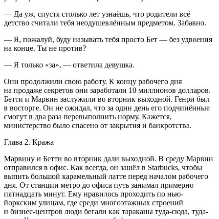
— Да уж, спустя столько лет узнаёшь, что родители всё
детство считали тебя неодушевлённым предметом. Забавно.
— Я, пожалуй, буду называть тебя просто Бет — без удвоения
на конце. Ты не против?
— Я только «за», — ответила девушка.
Они продолжили свою работу. К концу рабочего дня
на продаже секретов они заработали 10 миллионов долларов.
Бетти и Марвин заслужили во вторник выходной. Генри был
в восторге. Он не ожидал, что за один день его подчинённые
смогут в два раза перевыполнить норму. Кажется,
министерство было спасено от закрытия и банкротства.
Глава 2. Кража
Марвину и Бетти во вторник дали выходной. В среду Марвин
отправился в офис. Как всегда, он зашёл в Starbucks, чтобы
выпить большой карамельный латте перед началом рабочего
дня. От станции метро до офиса путь занимал примерно
пят
надцат
ь минут. Ему нравилось проходить по нью-
йоркским улицам, где среди многоэтажных строений
и бизнес-центров люди бегали как тараканы туда-сюда, туда-