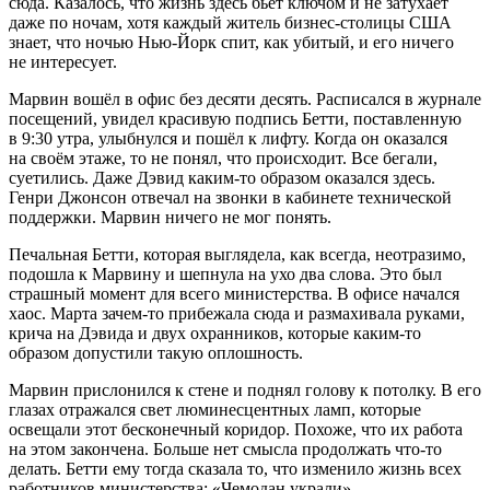
сюда. Казалось, что жизнь здесь бьёт ключом и не затухает
даже по ночам, хотя каждый житель бизнес-столицы США
знает, что ночью Нью-Йорк спит, как убитый, и его ничего
не интересует.
Марвин вошёл в офис без десяти десять. Расписался в журнале
посещений, увидел красивую подпись Бетти, поставленную
в 9:30 утра, улыбнулся и пошёл к лифту. Когда он оказался
на своём этаже, то не понял, что происходит. Все бегали,
суетились. Даже Дэвид каким-то образом оказался здесь.
Генри Джонсон отвечал на звонки в кабинете технической
поддержки. Марвин ничего не мог понять.
Печальная Бетти, которая выглядела, как всегда, неотразимо,
подошла к Марвину и шепнула на ухо два слова. Это был
страшный момент для всего министерства. В офисе начался
хаос. Марта зачем-то прибежала сюда и размахивала руками,
крича на Дэвида и двух охранников, которые каким-то
образом допустили такую оплошность.
Марвин прислонился к стене и поднял голову к потолку. В его
глазах отражался свет люминесцентных ламп, которые
освещали этот бесконечный коридор. Похоже, что их работа
на этом закончена. Больше нет смысла продолжать что-то
делать. Бетти ему тогда сказала то, что изменило жизнь всех
работников министерства: «Чемодан украли».