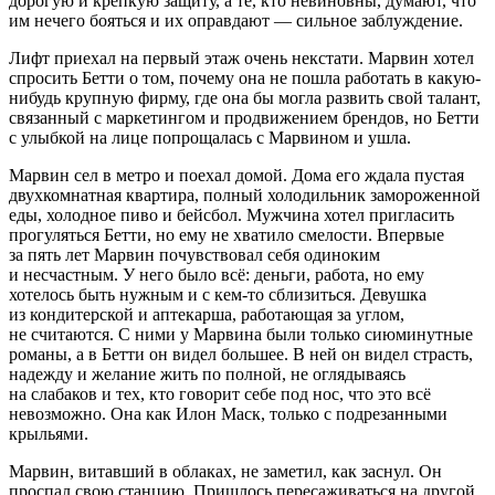
дорогую и крепкую защиту, а те, кто не
вино
вны, думают, что
им нечего бояться и их оправдают — сильное заблуждение.
Лифт приехал на первый этаж очень некстати. Марвин хотел
спросить Бетти о том, почему она не пошла работать в какую-
нибудь крупную фирму, где она бы могла развить свой талант,
связанный с маркетингом и продвижением брендов, но Бетти
с улыбкой на лице попрощалась с Мар
вино
м и ушла.
Марвин сел в метро и поехал домой. Дома его ждала пустая
двухкомнатная квартира, полный холодильник замороженной
еды, холодное пиво и бейсбол. Мужчина хотел пригласить
прогуляться Бетти, но ему не хватило смелости. Впервые
за пять лет Марвин почувствовал себя одиноким
и несчастным. У него было всё: деньги, работа, но ему
хотелось быть нужным и с кем-то сблизиться. Девушка
из кондитерской и аптекарша, работающая за углом,
не считаются. С ними у Марвина были только сиюминутные
романы, а в Бетти он видел большее. В ней он видел страсть,
надежду и желание жить по полной, не оглядываясь
на слабаков и тех, кто говорит себе под нос, что это всё
невозможно. Она как Илон Маск, только с подрезанными
крыльями.
Марвин, витавший в облаках, не заметил, как заснул. Он
проспал свою станцию. Пришлось пересаживаться на другой