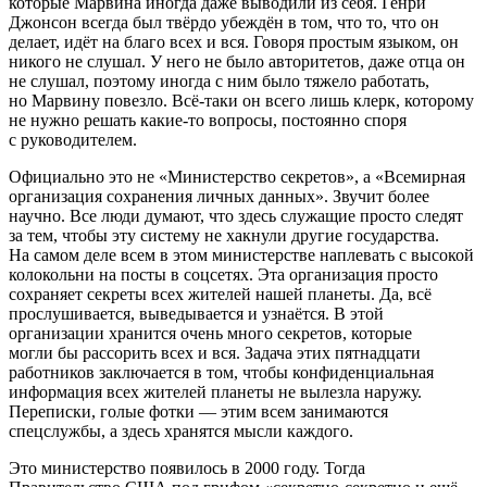
которые Марвина иногда даже выводили из себя. Генри
Джонсон всегда был твёрдо убеждён в том, что то, что он
делает, идёт на благо всех и вся. Говоря простым языком, он
никого не слушал. У него не было авторитетов, даже отца он
не слушал, поэтому иногда с ним было тяжело работать,
но Марвину повезло. Всё-таки он всего лишь клерк, которому
не нужно решать какие-то вопросы, постоянно споря
с руководителем.
Официально это не «Министерство секретов», а «Всемирная
организация сохранения личных данных». Звучит более
научно. Все люди думают, что здесь служащие просто следят
за тем, чтобы эту систему не хакнули
другие государства.
На самом деле всем в этом министерстве наплевать с высокой
колокольни на посты в соцсетях. Эта организация просто
сохраняет секреты всех жителей нашей планеты. Да, всё
прослушивается, выведывается и узнаётся. В этой
организации хранится очень много секретов, которые
могли бы рассорить всех и вся. Задача этих пят
надцат
и
работников заключается в том, чтобы конфиденциальная
информация всех жителей планеты не вылезла наружу.
Переписки, голые фотки — этим всем занимаются
спецслужбы, а здесь хранятся мысли каждого.
Это министерство появилось в 2000 году. Тогда