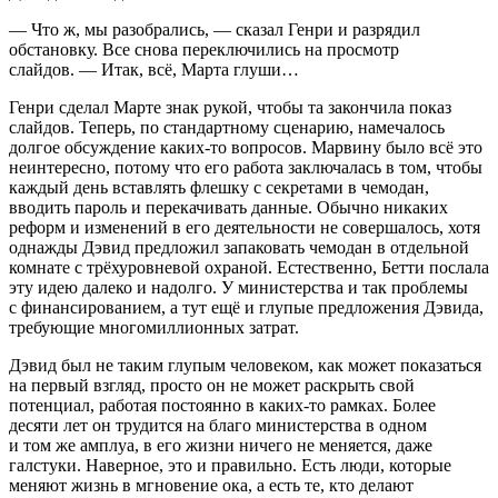
— Что ж, мы разобрались, — сказал Генри и разрядил
обстановку. Все снова переключились на просмотр
слайдов. — Итак, всё, Марта глуши…
Генри сделал Марте знак рукой, чтобы та закончила показ
слайдов. Теперь, по стандартному сценарию, намечалось
долгое обсуждение каких-то вопросов. Марвину было всё это
неинтересно, потому что его работа заключалась в том, чтобы
каждый день вставлять флешку с секретами в чемодан,
вводить пароль и перекачивать данные. Обычно никаких
реформ и изменений в его деятельности не совершалось, хотя
однажды Дэвид предложил запаковать чемодан в отдельной
комнате с трёхуровневой охраной. Естественно, Бетти послала
эту идею далеко и надолго. У министерства и так проблемы
с финансированием, а тут ещё и глупые предложения Дэвида,
требующие многомиллионных затрат.
Дэвид был не таким глупым человеком, как может показаться
на первый взгляд, просто он не может раскрыть свой
потенциал, работая постоянно в каких-то рамках. Более
десяти лет он трудится на благо министерства в одном
и том же амплуа, в его жизни ничего не меняется, даже
галстуки. Наверное, это и правильно. Есть люди, которые
меняют жизнь в мгновение ока, а есть те, кто делают