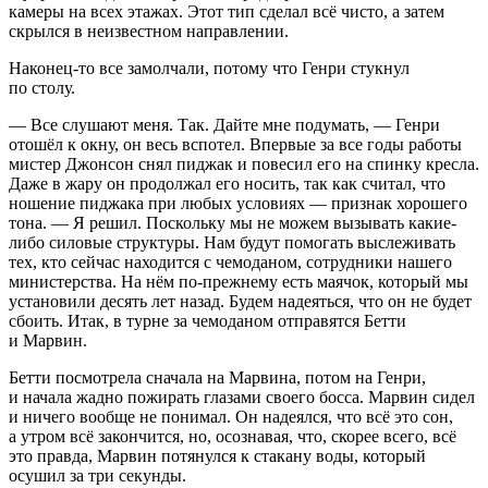
камеры на всех этажах. Этот тип сделал всё чисто, а затем
скрылся в неизвестном направлении.
Наконец-то все замолчали, потому что Генри стукнул
по столу.
— Все слушают меня. Так. Дайте мне подумать, — Генри
отошёл к окну, он весь вспотел. Впервые за все годы работы
мистер Джонсон снял пиджак и
повеси
л его на спинку кресла.
Даже в жару он продолжал его носить, так как считал, что
ношение пиджака при любых условиях — признак хорошего
тона. — Я решил. Поскольку мы не можем вызывать какие-
либо силовые структуры. Нам будут помогать выслеживать
тех, кто сейчас находится с чемоданом, сотрудники нашего
министерства. На нём по-прежнему есть маячок, который мы
установили десять лет назад. Будем надеяться, что он не будет
сбоить. Итак, в турне за чемоданом отправятся Бетти
и Марвин.
Бетти посмотрела сначала на Марвина, потом на Генри,
и начала жадно пожирать глазами своего босса. Марвин сидел
и ничего вообще не понимал. Он надеялся, что всё это сон,
а утром всё закончится, но, осознавая, что, скорее всего, всё
это правда, Марвин потянулся к стакану воды, который
осушил за три секунды.