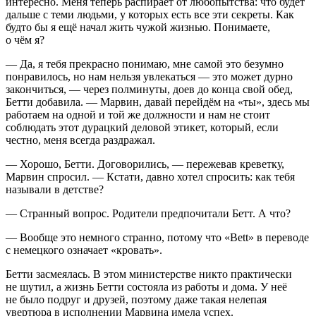
интересно. Меня теперь распирает от любопытства: что будет
дальше с теми людьми, у которых есть все эти секреты. Как
будто бы я ещё начал жить чужой жизнью. Понимаете,
о чём я?
— Да, я тебя прекрасно понимаю, мне самой это безумно
понравилось, но нам нельзя увлекаться — это может дурно
закончиться, — через полминуты, доев до конца свой обед,
Бетти добавила. — Марвин, давай перейдём на «ты», здесь мы
работаем на одной и той же должности и нам не стоит
соблюдать этот дурацкий деловой этикет, который, если
честно, меня всегда раздражал.
— Хорошо, Бетти. Договорились, — пережевав креветку,
Марвин спросил. — Кстати, давно хотел спросить: как тебя
называли в детстве?
— Странный вопрос. Родители предпочитали Бетт. А что?
— Вообще это немного странно, потому что «Bett» в переводе
с немецкого означает «кровать».
Бетти засмеялась. В этом министерстве никто практически
не шутил, а жизнь Бетти состояла из работы и дома. У неё
не было подруг и друзей, поэтому даже такая нелепая
увертюра в исполнении Марвина имела успех.