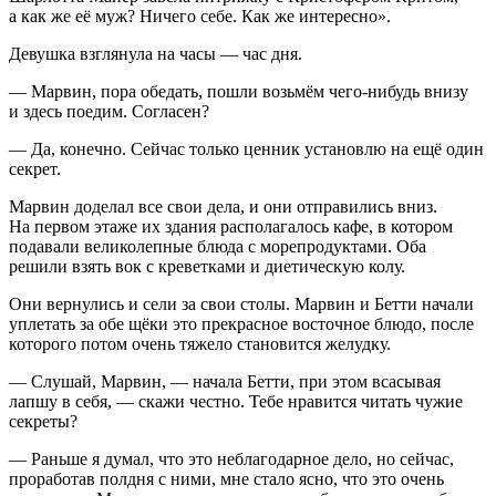
а как же её муж? Ничего себе. Как же интересно».
Девушка взглянула на часы — час дня.
— Марвин, пора обедать, пошли возьмём чего-нибудь внизу
и здесь поедим. Согласен?
— Да, конечно. Сейчас только ценник установлю на ещё один
секрет.
Марвин доделал все свои дела, и они отправились вниз.
На первом этаже их здания располагалось кафе, в котором
подавали великолепные блюда с морепродуктами. Оба
решили взять вок с креветками и диетическую колу.
Они вернулись и сели за свои столы. Марвин и Бетти начали
уплетать за обе щёки это прекрасное восточное блюдо, после
которого потом очень тяжело становится желудку.
— Слушай, Марвин, — начала Бетти, при этом всасывая
лапшу в себя, — скажи честно. Тебе нравится читать чужие
секреты?
— Раньше я думал, что это неблагодарное дело, но сейчас,
проработав полдня с ними, мне стало ясно, что это очень