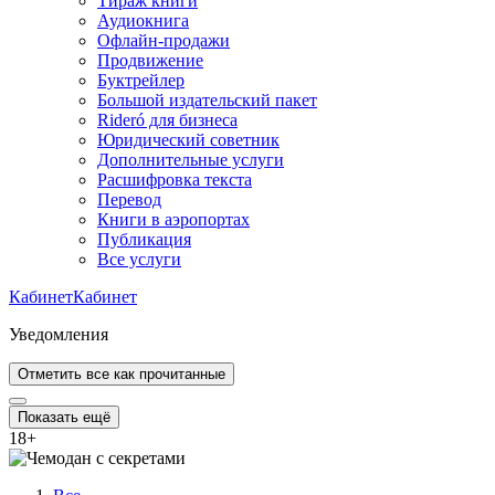
Тираж книги
Аудиокнига
Офлайн-продажи
Продвижение
Буктрейлер
Большой издательский пакет
Rideró для бизнеса
Юридический советник
Дополнительные услуги
Расшифровка текста
Перевод
Книги в аэропортах
Публикация
Все услуги
Кабинет
Кабинет
Уведомления
Отметить все как прочитанные
Показать ещё
18
+