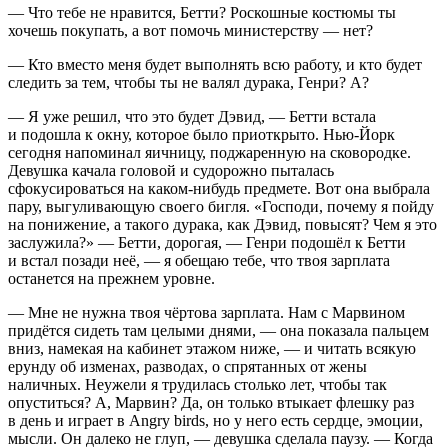
— Что тебе не нравится, Бетти? Роскошные костюмы ты
хочешь покупать, а вот помочь министерству — нет?
— Кто вместо меня будет выполнять всю работу, и кто будет
следить за тем, чтобы ты не валял дурака, Генри? А?
— Я уже решил, что это будет Дэвид, — Бетти встала
и подошла к окну, которое было приоткрыто. Нью-Йорк
сегодня напоминал яичницу, поджаренную на сковородке.
Девушка качала головой и судорожно пыталась
сфокусироваться на каком-нибудь предмете. Вот она выбрала
пару, выгуливающую своего бигля. «Господи, почему я пойду
на понижение, а такого дурака, как Дэвид, повысят? Чем я это
заслужила?» — Бетти, дорогая, — Генри подошёл к Бетти
и встал позади неё, — я обещаю тебе, что твоя зарплата
останется на прежнем уровне.
— Мне не нужна твоя чёртова зарплата. Нам с Мар
вино
м
придётся сидеть там целыми днями, — она показала пальцем
вниз, намекая на кабинет этажом ниже, — и читать всякую
ерунду об изменах, разводах, о спрятанных от жены
наличных. Неужели я трудилась столько лет, чтобы так
опуститься? А, Марвин? Да, он только втыкает флешку раз
в день и играет в Angry birds, но у него есть сердце, эмоции,
мысли. Он далеко не глуп, — девушка сделала паузу. — Когда