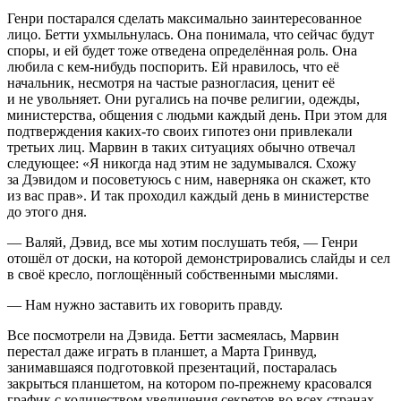
Генри постарался сделать максимально заинтересованное
лицо. Бетти ухмыльнулась. Она понимала, что сейчас будут
споры, и ей будет тоже отведена определённая роль. Она
любила с кем-нибудь поспорить. Ей нравилось, что её
начальник, несмотря на частые разногласия, ценит её
и не увольняет. Они ругались на почве религии, одежды,
министерства, общения с людьми каждый день. При этом для
подтверждения каких-то своих гипотез они привлекали
третьих лиц. Марвин в таких ситуациях обычно отвечал
следующее: «Я никогда над этим не задумывался. Схожу
за Дэвидом и посоветуюсь с ним, наверняка он скажет, кто
из вас прав». И так проходил каждый день в министерстве
до этого дня.
— Валяй, Дэвид, все мы хотим послушать тебя, — Генри
отошёл от доски, на которой демонстрировались слайды и сел
в своё кресло, поглощённый собственными мыслями.
— Нам нужно заставить их говорить правду.
Все посмотрели на Дэвида. Бетти засмеялась, Марвин
перестал даже играть в планшет, а Марта Гринвуд,
занимавшаяся подготовкой презентаций, постаралась
закрыться планшетом, на котором по-прежнему к
расов
ался
график с количеством увеличения секретов во всех странах