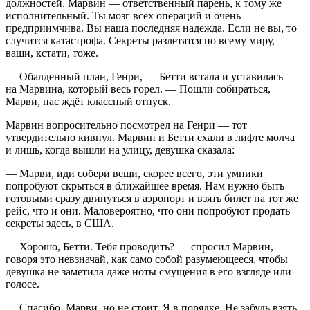
должностей. Марвин — ответственный парень, к тому же
исполнительный. Ты мозг всех операций и очень
предприимчива. Вы наша последняя надежда. Если не вы, то
случится катастрофа. Секреты разлетятся по всему миру,
ваши, кстати, тоже.
— Обалденный план, Генри, — Бетти встала и уставилась
на Марвина, который весь горел. — Пошли собираться,
Марви, нас ждёт классный отпуск.
Марвин вопросительно посмотрел на Генри — тот
утвердительно кивнул. Марвин и Бетти ехали в лифте молча
и лишь, когда вышли на улицу, девушка сказала:
— Марви, иди собери вещи, скорее всего, эти умники
попробуют скрыться в ближайшее время. Нам нужно быть
готовыми сразу двинуться в аэропорт и взять билет на тот же
рейс, что и они. Маловероятно, что они попробуют продать
секреты здесь, в США.
— Хорошо, Бетти. Тебя проводить? — спросил Марвин,
говоря это невзначай, как само собой разумеющееся, чтобы
девушка не заметила даже ноты смущения в его взгляде или
голосе.
— Спасибо, Марви, но не стоит. Я в порядке. Не забудь взять