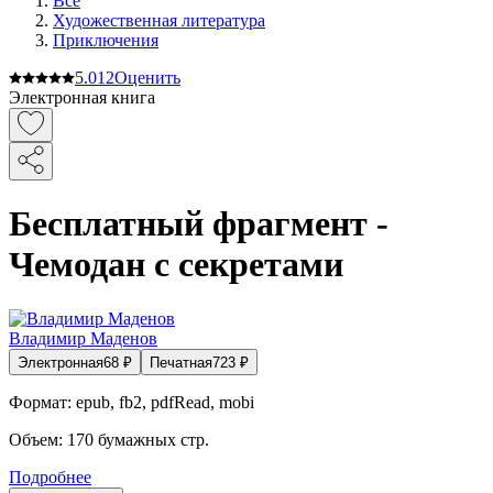
Все
Художественная литература
Приключения
5.0
12
Оценить
Электронная книга
Бесплатный фрагмент -
Чемодан с секретами
Владимир Маденов
Электронная
68
₽
Печатная
723
₽
Формат:
epub, fb2, pdfRead, mobi
Объем:
170
бумажных стр.
Подробнее