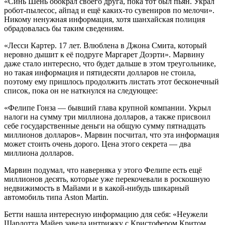
«Синь Шень обокрал своего друга, пока тот был пьян. Украл
робот-пылесос, айпад и ещё каких-то сувениров по мелочи».
Никому ненужная информация, хотя шанхайская полиция
обрадовалась бы таким сведениям.
«Лесси Картер. 17 лет. Влюблена в Джона Смита, который
неровно дышит к её подруге Маргарет Доэрти». Марвину
даже стало интересно, что будет дальше в этом треугольнике,
но такая информация и пятидесяти долларов не стоила,
поэтому ему пришлось продолжить листать этот бесконечный
список, пока он не наткнулся на следующее:
«Фелипе Гонза — бывший глава крупной компании. Укрыл
налоги на сумму три миллиона долларов, а также присвоил
себе государственные деньги на общую сумму пят
надцат
ь
миллионов долларов». Марвин посчитал, что эта информация
может стоить очень дорого. Цена этого секрета — два
миллиона долларов.
Марвин подумал, что наверняка у этого Фелипе есть ещё
миллионов десять, которые уже перекочевали в роскошную
недвижимость в Майами и в какой-нибудь шикарный
автомобиль типа Aston Martin.
Бетти нашла интересную информацию для себя: «Неужели
Шарлотта Майер завела интрижку с Кристофером Критом,