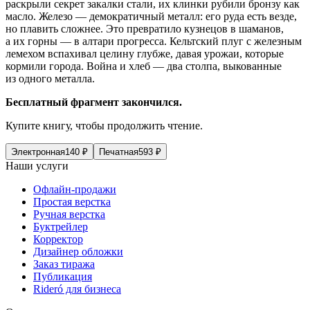
раскрыли секрет закалки стали, их клинки рубили бронзу как
масло. Железо — демок
ратич
ный металл: его руда есть везде,
но плавить сложнее. Это превратило кузнецов в шаманов,
а их горны — в алтари прогресса.
Кельтск
ий плуг с железным
лемехом вспахивал целину глубже, давая урожаи, которые
кормили города.
Войн
а и хлеб — два столпа, выкованные
из одного металла.
Бесплатный фрагмент закончился.
Купите книгу, чтобы продолжить чтение.
Электронная
140
₽
Печатная
593
₽
Наши услуги
Офлайн-продажи
Простая верстка
Ручная верстка
Буктрейлер
Корректор
Дизайнер обложки
Заказ тиража
Публикация
Rideró для бизнеса