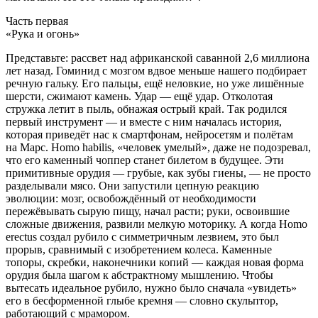
Часть первая
«Рука и огонь»
Представьте: рассвет над африканской саванной 2,6
милли
она
лет назад. Гоминид с мозгом вдвое меньше нашего подбирает
речную гальку. Его пальцы, ещё неловкие, но уже лишённые
шерсти, сжимают камень. Удар — ещё удар. Отколотая
стружка летит в пыль, обнажая острый край. Так родился
первый инструмент — и вместе с ним началась история,
которая приведёт нас к смартфонам, нейросетям и полётам
на Марс. Homo habilis, «человек умелый», даже не подозревал,
что его каменный чоппер станет билетом в будущее. Эти
примитивные орудия — грубые, как зубы гиены, — не просто
разделывали мясо. Они запустили цепную реакцию
эволюции: мозг, освобождённый от необходимости
пережёвывать сырую пищу, начал расти; руки, освоившие
сложные движения, развили мелкую моторику. А когда Homo
erectus создал рубило с симметричным
лезв
ием, это был
прорыв, сравнимый с изобретением
колес
а. Каменные
топоры, скребки, наконечники копий — каждая новая форма
орудия была шагом к абстрактному мышлению. Чтобы
вытесать идеальное рубило, нужно было сначала «увидеть»
его в бесформенной глыбе кремня — словно скульптор,
работающий с мрамором.