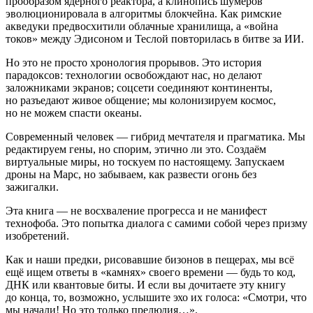
прообразом ядерного реактора, а клинопись шумеров
эволюционировала в алгоритмы блокчейна. Как римские
акведуки предвосхитили облачные хранилища, а «
войн
а
токов» между Эдисоном и Теслой повторилась в битве за ИИ.
Но это не просто хронология прорывов. Это история
парадоксов: технологии освобождают нас, но делают
заложниками экранов; соцсети соединяют континенты,
но разъедают живое общение; мы колонизируем космос,
но не можем спасти океаны.
Современный человек — гибрид мечтателя и прагматика. Мы
редактируем гены, но спорим, этично ли это. Создаём
виртуальные миры, но тоскуем по настоящему. Запускаем
дроны на Марс, но забываем, как развести огонь без
зажигалки.
Эта книга — не восхваление прогресса и не манифест
технофоба. Это попытка диалога с самими собой через призму
изобретений.
Как и наши предки, рисовавшие бизонов в пещерах, мы всё
ещё ищем ответы в «камнях» своего времени — будь то код,
ДНК или квантовые биты. И если вы дочитаете эту книгу
до конца, то, возможно, услышите эхо их голоса: «Смотри, что
мы начали! Но это только прелюдия…».