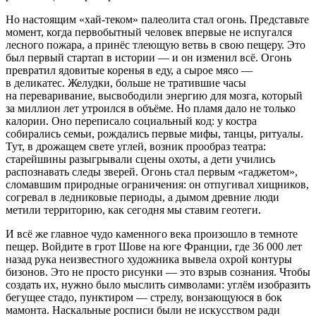
Но настоящим «хай-теком» палеолита стал огонь. Представьте
момент, когда первобытный человек впервые не испугался
лесного пожара, а принёс тлеющую ветвь в свою пещеру. Это
был первый стартап в истории — и он изменил всё. Огонь
превратил ядовитые коренья в еду, а сырое мясо —
в деликатес. Желудки,
боль
ше не тратившие часы
на переваривание, высвободили энергию для мозга, который
за
милли
он лет утроился в объёме. Но пламя дало не только
калории. Оно переписало социальный код: у костра
собирались семьи, рождались первые мифы, танцы, ритуалы.
Тут, в дрожащем свете углей, возник прообраз театра:
старейшины разыгрывали сцены охоты, а дети учились
распознавать следы зверей. Огонь стал первым «гаджетом»,
сломавшим природные ограничения: он отпугивал хищников,
согревал в ледниковые периоды, а дымом древние люди
метили территорию, как сегодня мы ставим геотеги.
И всё же главное
чудо
каменного века произошло в темноте
пещер. Войдите в грот Шове на юге Франции, где 36 000 лет
назад рука неизвестного художника вывела охрой контуры
бизонов. Это не просто рисунки — это взрыв сознания. Чтобы
создать их, нужно было мыслить символами: углём изобразить
бегущее стадо, пунктиром — стрелу, вонзающуюся в бок
мамонта. Наскальные росписи были не искусством ради