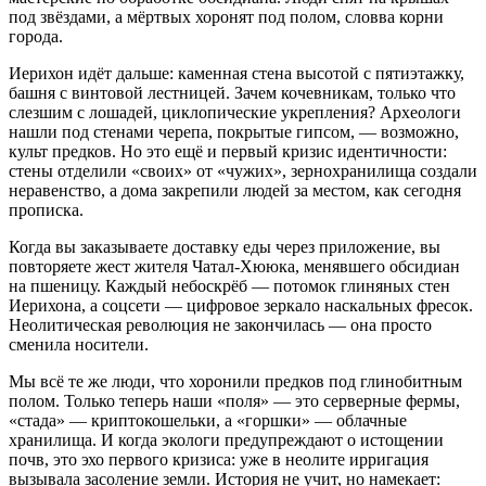
под звёздами, а мёртвых хоронят под полом, словва корни
города.
Иерихон идёт дальше: каменная стена высотой с пятиэтажку,
башня с винтовой лестницей. Зачем кочевникам, только что
слезшим с лошадей, циклопические укрепления? Археологи
нашли под стенами черепа, покрытые гипсом, — возможно,
культ предков. Но это ещё и первый кризис идентичности:
стены отделили «своих» от «чужих», зернохранилища создали
неравенство, а дома закрепили людей за местом, как сегодня
прописка.
Когда вы заказываете доставку еды через приложение, вы
повторяете жест жителя Чатал-Хююка, менявшего обсидиан
на пшеницу. Каждый небоскрёб — потомок глиняных стен
Иерихона, а соцсети — цифровое зеркало наскальных фресок.
Неолитическая революция не закончилась — она просто
сменила носители.
Мы всё те же люди, что хоронили предков под глинобитным
полом. Только теперь наши «поля» — это серверные фермы,
«стада» — криптокошельки, а «горшки» — облачные
хранилища. И когда экологи предупреждают о истощении
почв, это эхо первого кризиса: уже в неолите ирригация
вызывала засоление земли. История не учит, но намекает: