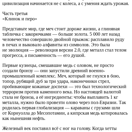
цивилизация начинается не с
колес
а, а с умения ждать урожая.
Часть третья
«Клинок и перо»
Представьте мир, где меч стоит дороже жизни, а глиняная
табличка с закорючками —
боль
ше золота. 5 000 лет назад
человечество совершило д
войн
ой прыжок: расплавило руду
в печах и выковало алфавиты из символов. Это была
не эволюция — революция версии 2.0, где металл стал телом
прогресса, а письменность — его душой.
Первые кузнецы, смешавшие медь с оловом, не просто
создали бронзу — они запустили древний военно-
промышленный комплекс. Меч, который не гнулся в бою,
топор, рубящий дуб за три удара, наконечники стрел,
пробивающие кожаные доспехи — это был технологический
терроризм
против каменного века. Но настоящей валютой
стала не бронза, а её ингредиенты: чтобы выплавить 1 кг
металла, нужно было провезти олово через пол-Евразии. Так
родилась первая глобализация — караваны с грузами шли
от Корнуолла до Месопотамии, а кипрская медь котировалась
как нынешняя нефть.
Железный век поставил всё с ног на голову. Когда хетты