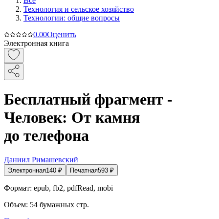
Все
Технология и сельское хозяйство
Технологии: общие вопросы
0.0
0
Оценить
Электронная книга
Бесплатный фрагмент -
Человек: От камня
до телефона
Даниил Римашевский
Электронная
140
₽
Печатная
593
₽
Формат:
epub, fb2, pdfRead, mobi
Объем:
54
бумажных стр.