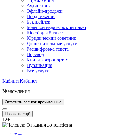
Тираж книги
Аудиокнига
Офлайн-продажи
Продвижение
Буктрейлер
Большой издательский пакет
Rideró для бизнеса
Юридический советник
Дополнительные услуги
Расшифровка текста
Перевод
Книги в аэропортах
Публикация
Все услуги
Кабинет
Кабинет
Уведомления
Отметить все как прочитанные
Показать ещё
12
+