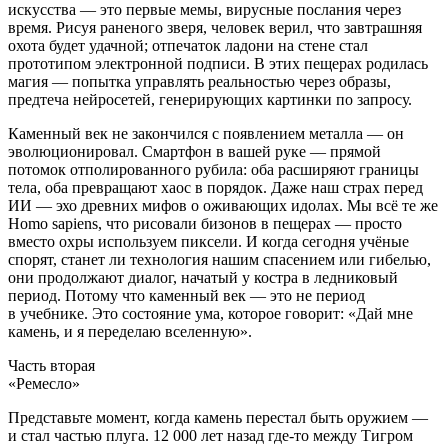
искусства — это первые мемы, вирусные послания через
время. Рисуя раненого зверя, человек верил, что завтрашняя
охота будет удачной; отпечаток ладони на стене стал
прототипом электронной подписи. В этих пещерах родилась
магия — попытка управлять реальностью через образы,
предтеча нейросетей, генерирующих картинки по запросу.
Каменный век не закончился с появлением металла — он
эволюционировал. Смартфон в вашей руке — прямой
потомок отполированного рубила: оба расширяют границы
тела, оба превращают хаос в порядок. Даже
наш страх
перед
ИИ — эхо древних мифов о оживающих идолах. Мы всё те же
Homo sapiens, что рисовали бизонов в пещерах — просто
вместо охры используем пиксели. И когда сегодня учёные
спорят, станет ли технология нашим спасением или гибелью,
они продолжают диалог, начатый у костра в ледниковый
период. Потому что каменный век — это не период
в учебнике. Это состояние ума, которое говорит: «Дай мне
камень, и я переделаю вселенную».
Часть вторая
«Ремесло»
Представьте момент, когда камень перестал быть оружием —
и стал частью плуга. 12 000 лет назад где-то между Тигром