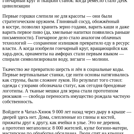
Гончарный круг и ткацкий станок: когда ремесло стало ДНК
цивилизации
Первые горшки слепили не для красоты — они были
стратегическим оружием. Глиняный сосуд, обожжённый
в костре, позволял хранить зерно годами, варить каши и даже
варить первое пиво (да, хмельные напитки появились раньше
письменности). Гончарное дело стало аналогом облачных
технологий — сохранение излишков превратило еду в ресурс
власти. А когда изобрели гончарный круг, вращающийся как
хард-диск, орнаменты на амфорах стали первым языком —
спирали символизировали воду, зигзаги — молнии.
Ткачество же превратило шерсть и лён в социальные коды.
Первые вертикальные станки, где нити основы натягивались
как струны, были сложнее луков. Но результат того стоил:
одежда с узорами обозначала статус, как сегодня брендовые
логотипы. А тканые мешки для зерна стали прототипом
рюкзаков — свобода переносить имущество рождала частную
собственность.
Войдите в Чатал-Хююк 9 000 лет назад через дыру в крыше —
дверей здесь нет. Дома, слепленные из глины и костей,
прижаты друг к другу, как ячейки в улье. Это не деревня,
а прототип мегаполиса: 8 000 жителей, культ богини-матери,
мастерские по обработке обсидиана.
Люди спят
на крышах