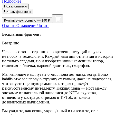
Подробнее
Пожаловаться
Читать фрагмент
Купить
электронную — 140 ₽
О книге
Оглавление
Читать
Бесплатный фрагмент
Введение
Человечество —
странник
во времени, несущий в руках
не посох, а технологии. Каждый наш шаг отпечатан в истории
не только следами, но и изобретениями: каменный топор,
глиняная табличка, паровой двигатель, смартфон.
Мы начинаем наш путь 2,6
милли
она лет назад, когда Homo
habilis отколол первую стружку от гальки, даже не подозревая,
что запустит цепную реакцию, которая приведёт
к искусственному интеллекту. Каждая глава — мост между
эпохами: от наскальной живописи до NFT-искусства,
от шепота у костра до стримов в TikTok, от
колес
а
до квантовых вычислений.
Вы увидите, как огонь, укрощённый в палеолите, стал