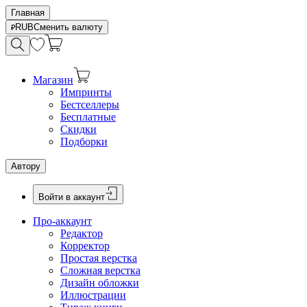
Главная
RUB
Сменить валюту
Магазин
Импринты
Бестселлеры
Бесплатные
Скидки
Подборки
Автору
Войти в аккаунт
Про-аккаунт
Редактор
Корректор
Простая верстка
Сложная верстка
Дизайн обложки
Иллюстрации