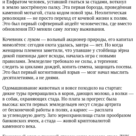
и Евфратом человек, уставший гнаться за стадами, воткнул
в землю заострённую палку. Эта первая борозда, проведённая
каменной мотыгой, стала кодом новой эры. Неолитическая
революция — не просто переход от кочевой жизни к полям.
Это был первый софтверный апдейт человечества, где вместо
обновления ПО меняли саму логику выживания.
Кочевник с луком — вольный акционер природы, его капитал
мимолётен: сегодня охота удалась, завтра — нет. Но когда
женщины племени заметили, что упавшие у стойбища зёрна
дикой пшеницы дают всходы, началась игра с новыми
правилами. Земледелие требовало не силы, а терпения:
следить за циклами дождей, копить семена, защищать посевы.
Это был первый когнитивный взрыв — мозг начал мыслить
десятилетиями, а не днями.
Одомашнивание животных и вовсе походило на стартап:
дикие туры превращались в коров, дающих молоко, а волки —
в собак, охраняющих стада. Но плата за прогресс была
высока: кости первых земледельцев несут следы артрита
от бесконечной работы в полях, а кариес — расплата
за углеводную диету. Зато зернохранилища стали прообразом
банковских ячеек, а стада — живой криптовалютой
каменного века.