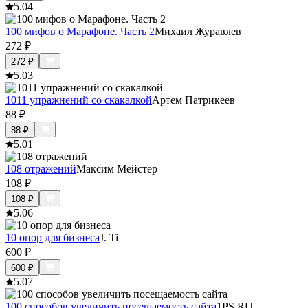
5.0
4
100 мифов о Марафоне. Часть 2
Михаил Журавлев
272
₽
272
₽
5.0
3
1011 упражнений со скакалкой
Артем Патрикеев
88
₽
88
₽
5.0
1
108 отражений
Максим Мейстер
108
₽
108
₽
5.0
6
10 опор для бизнеса
J. Ti
600
₽
600
₽
5.0
7
100 способов увеличить посещаемость сайта
1PS.RU