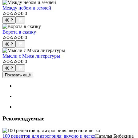
Между небом и землей
0.0
40
₽
Ворота в сказку
0.0
40
₽
Мысли с Мыса литературы
0.0
40
₽
Показать ещё
Рекомендуемые
100 рецептов для аэрогриля: вкусно и легко
Наталья Бибекина