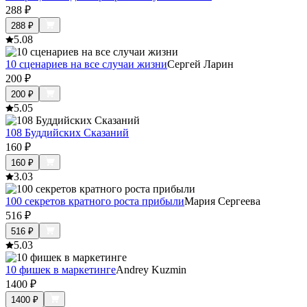
288
₽
288
₽
5.0
8
10 сценариев на все случаи жизни
Сергей Ларин
200
₽
200
₽
5.0
5
108 Буддийских Сказаний
160
₽
160
₽
3.0
3
100 секретов кратного роста прибыли
Мария Сергеева
516
₽
516
₽
5.0
3
10 фишек в маркетинге
Andrey Kuzmin
1400
₽
1400
₽