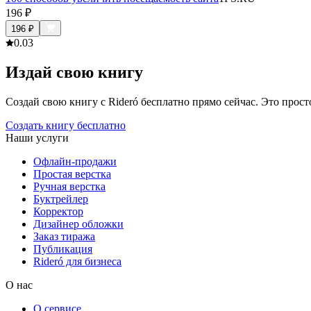
196
₽
196
₽
0.0
3
Издай свою книгу
Создай свою книгу с Rideró бесплатно прямо сейчас. Это просто,
Создать книгу бесплатно
Наши услуги
Офлайн-продажи
Простая верстка
Ручная верстка
Буктрейлер
Корректор
Дизайнер обложки
Заказ тиража
Публикация
Rideró для бизнеса
О нас
О сервисе