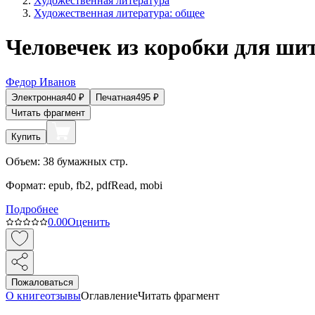
Художественная литература
Художественная литература: общее
Человечек из коробки для ши
Федор Иванов
Электронная
40
₽
Печатная
495
₽
Читать фрагмент
Купить
Объем:
38
бумажных стр.
Формат:
epub, fb2, pdfRead, mobi
Подробнее
0.0
0
Оценить
Пожаловаться
О книге
отзывы
Оглавление
Читать фрагмент