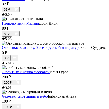
32
₽
32
₽
0.0
0
Приключения Мальца
Дори Диди
80
₽
80
₽
5.0
3
Открывая классику. Эссе о русской литературе
Елена Сударева
0
₽
0
₽
5.0
10
Любить как кошка с собакой
Илья Гуров
200
₽
200
₽
5.0
1
Человек, смотрящий в небо
Бабанская Алена
100
₽
100
₽