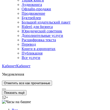
Тираж книги
Аудиокнига
Офлайн-продажи
Продвижение
Буктрейлер
Большой издательский пакет
Rideró для бизнеса
Юридический советник
Дополнительные услуги
Расшифровка текста
Перевод
Книги в аэропортах
Публикация
Все услуги
Кабинет
Кабинет
Уведомления
Отметить все как прочитанные
Показать ещё
12
+