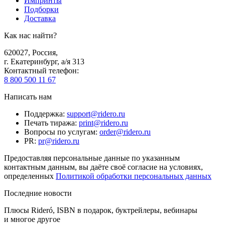
Импринты
Подборки
Доставка
Как нас найти?
620027
,
Россия
,
г. Екатеринбург, а/я 313
Контактный телефон
:
8 800 500 11 67
Написать нам
Поддержка
:
support@ridero.ru
Печать тиража
:
print@ridero.ru
Вопросы по услугам
:
order@ridero.ru
PR
:
pr@ridero.ru
Предоставляя персональные данные по указанным
контактным данным, вы даёте своё согласие на условиях,
определенных
Политикой обработки персональных данных
Последние новости
Плюсы Rideró, ISBN в подарок, буктрейлеры, вебинары
и многое другое