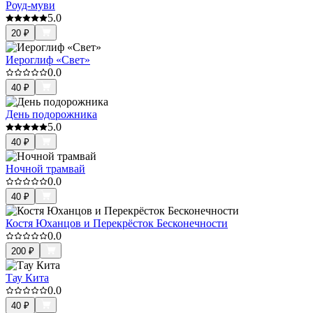
Роуд-муви
5.0
20
₽
Иероглиф «Свет»
0.0
40
₽
День подорожника
5.0
40
₽
Ночной трамвай
0.0
40
₽
Костя Юханцов и Перекрёсток Бесконечности
0.0
200
₽
Тау Кита
0.0
40
₽