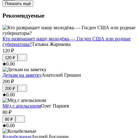
Показать ещё
Рекомендуемые
Кто развращает нашу молодёжь — Госдеп США или родные
губернаторы?
Татьяна Жарикова
120
₽
120
₽
0.0
0
Деткам на заметку
Анатолий Гришин
200
₽
200
₽
0.0
0
Мёд с апельсином
Олег Паршев
80
₽
80
₽
0.0
0
Колыбельные
Андрей Богдарин