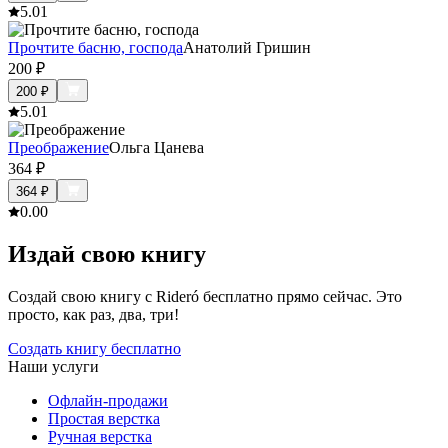
5.0
1
Прочтите басню, господа
Анатолий Гришин
200
₽
200
₽
5.0
1
Преображение
Ольга Цанева
364
₽
364
₽
0.0
0
Издай свою книгу
Создай свою книгу с Rideró бесплатно прямо сейчас. Это
просто, как раз, два, три!
Создать книгу бесплатно
Наши услуги
Офлайн-продажи
Простая верстка
Ручная верстка