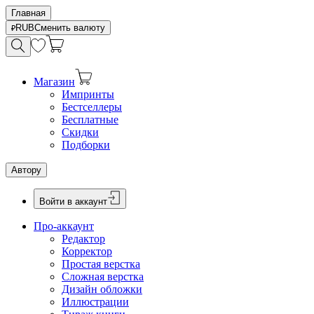
Главная
RUB
Сменить валюту
Магазин
Импринты
Бестселлеры
Бесплатные
Скидки
Подборки
Автору
Войти в аккаунт
Про-аккаунт
Редактор
Корректор
Простая верстка
Сложная верстка
Дизайн обложки
Иллюстрации