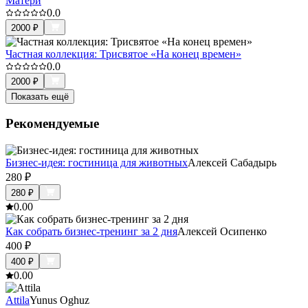
Матери
0.0
2000
₽
Частная коллекция: Трисвятое «На конец времен»
0.0
2000
₽
Показать ещё
Рекомендуемые
Бизнес-идея: гостиница для животных
Алексей Сабадырь
280
₽
280
₽
0.0
0
Как собрать бизнес-тренинг за 2 дня
Алексей Осипенко
400
₽
400
₽
0.0
0
Attila
Yunus Oghuz