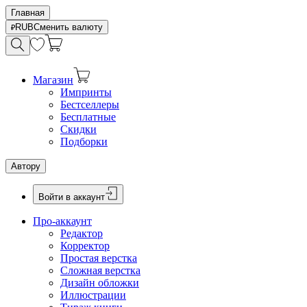
Главная
RUB
Сменить валюту
Магазин
Импринты
Бестселлеры
Бесплатные
Скидки
Подборки
Автору
Войти в аккаунт
Про-аккаунт
Редактор
Корректор
Простая верстка
Сложная верстка
Дизайн обложки
Иллюстрации