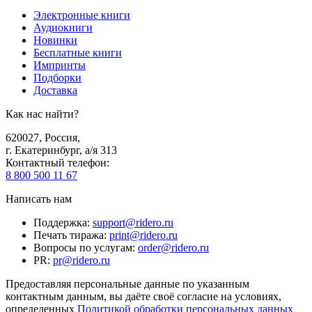
Электронные книги
Аудиокниги
Новинки
Бесплатные книги
Импринты
Подборки
Доставка
Как нас найти?
620027
,
Россия
,
г. Екатеринбург, а/я 313
Контактный телефон
:
8 800 500 11 67
Написать нам
Поддержка
:
support@ridero.ru
Печать тиража
:
print@ridero.ru
Вопросы по услугам
:
order@ridero.ru
PR
:
pr@ridero.ru
Предоставляя персональные данные по указанным
контактным данным, вы даёте своё согласие на условиях,
определенных
Политикой обработки персональных данных