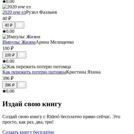
0.0
0
2020 нче ел
Рузил Фазлыев
40
₽
40
₽
0.0
0
Импульс Жизни
Арина Мелещенко
100
₽
100
₽
0.0
0
Как пережить потерю питомца
Кристина Яхина
396
₽
396
₽
0.0
0
Издай свою книгу
Создай свою книгу с Rideró бесплатно прямо сейчас. Это
просто, как раз, два, три!
Создать книгу бесплатно