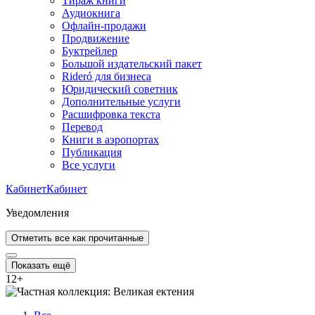
Тираж книги
Аудиокнига
Офлайн-продажи
Продвижение
Буктрейлер
Большой издательский пакет
Rideró для бизнеса
Юридический советник
Дополнительные услуги
Расшифровка текста
Перевод
Книги в аэропортах
Публикация
Все услуги
Кабинет
Кабинет
Уведомления
Отметить все как прочитанные
Показать ещё
12
+