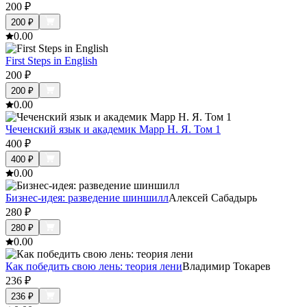
200
₽
200
₽
0.0
0
First Steps in English
200
₽
200
₽
0.0
0
Чеченский язык и академик Марр Н. Я. Том 1
400
₽
400
₽
0.0
0
Бизнес-идея: разведение шиншилл
Алексей Сабадырь
280
₽
280
₽
0.0
0
Как победить свою лень: теория лени
Владимир Токарев
236
₽
236
₽