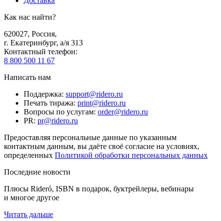
Доставка
Как нас найти?
620027
,
Россия
,
г. Екатеринбург, а/я 313
Контактный телефон
:
8 800 500 11 67
Написать нам
Поддержка
:
support@ridero.ru
Печать тиража
:
print@ridero.ru
Вопросы по услугам
:
order@ridero.ru
PR
:
pr@ridero.ru
Предоставляя персональные данные по указанным
контактным данным, вы даёте своё согласие на условиях,
определенных
Политикой обработки персональных данных
Последние новости
Плюсы Rideró, ISBN в подарок, буктрейлеры, вебинары
и многое другое
Читать дальше