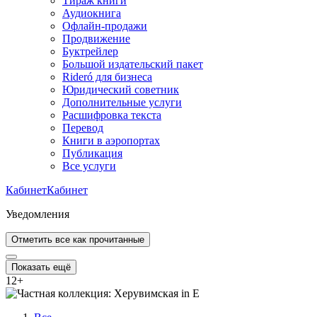
Тираж книги
Аудиокнига
Офлайн-продажи
Продвижение
Буктрейлер
Большой издательский пакет
Rideró для бизнеса
Юридический советник
Дополнительные услуги
Расшифровка текста
Перевод
Книги в аэропортах
Публикация
Все услуги
Кабинет
Кабинет
Уведомления
Отметить все как прочитанные
Показать ещё
12
+