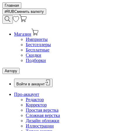
Главная
RUB
Сменить валюту
Магазин
Импринты
Бестселлеры
Бесплатные
Скидки
Подборки
Автору
Войти в аккаунт
Про-аккаунт
Редактор
Корректор
Простая верстка
Сложная верстка
Дизайн обложки
Иллюстрации