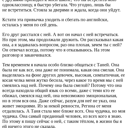
одноклассницу, я быстро убегала. Что угодно, лишь бы
не встретиться. Стояла за дверями и ждала, когда они уйдут.
Кстати эта привычка уходить и сбегать по английски,
осталась у меня по сей день.
Его друг расстался с ней. А вот он начал с ней встречаться.
Но при этом, мы продолжали дружить. Он рассказывал какая
она, а я задавалась вопросом, раз она плохая, зачем ты с ней?
Он отвечал всегда, потому что я отказываюсь. На этом
разговор и заканчивался.
Тем временем я начала особо близко общаться с Таней. Она
была не как все, она даже не понимала, какая она смелая. Она
выделялась на фоне других девочек, высокая, симпатичная, ее
косая челка меня жутко бесила, через какое то время мы с ней
смеялись над ней. Почему она была смелой? Потому что она
всегда находила общий язык со всеми, даже с теми кто ее
обижал, смеялся над ней, она невозможно эмоциональная,
но в этом вся она. Даже сейчас, разум для неё не указ, она
живет эмоциями. Из за некой ревности, Регина от меня
отдалилась. А Таня стала мне ближе всех. Она чудачка, но моя
чудачка. Она самый преданный человек, из всех кого я знаю.
По этому я пишу сейчас о ней, с таким тёплом, в жизни бы я
ей ничего этого не сказала.