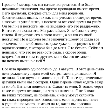
Прошло 4 месяца как мы начали встречаться. Это были
невинные отношения, мы просто проводили вместе время,
с его друзьями, которые стали для меня родными.
Заканчивалась школа, так как я не училась последнее время,
а экзамены уже близко, я посветила все своё время на учебу.
Он был не в восторге, мы не виделись, его это раздражало.
В итоге, он сказал это. Мы расстаёмся. Я не была к этому
готова. Я впустила его в свою жизнь, а он так со мной
поступает. Но я должна была закончить школу. Я сдала все
экзамены, он не объявлялся, даже хуже, он вернулся к моей
однокласснице, с которой был до меня. Это бесило. Сейчас я
понимаю, что это не ревность была, а скорее обида,
встречайся он с кем то другим, меня бы это не задело,
но почему именно с ней?!
Все лета прошло однообразно, до 1 августа. В этот день было
день рождение у парня моей сестры, меня пригласили. Я
не пила, было шумно и много парней. Точнее единственные
девушки были мы с сестрой. Один парень начал ходить везде
за мной. Пытался поцеловать. Схватить меня. Я только через
какое то время осознала, на что он намекал. Я не бывала
на таких тусовках, не понимала, к чему могут склонять
на таких мероприятиях. Запомните, если парень вас тянет
в уединённое место, намекая на то, какая вы красивая