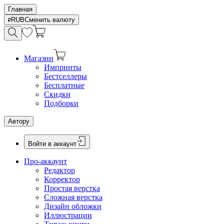
Главная
RUB
Сменить валюту
Магазин
Импринты
Бестселлеры
Бесплатные
Скидки
Подборки
Автору
Войти в аккаунт
Про-аккаунт
Редактор
Корректор
Простая верстка
Сложная верстка
Дизайн обложки
Иллюстрации