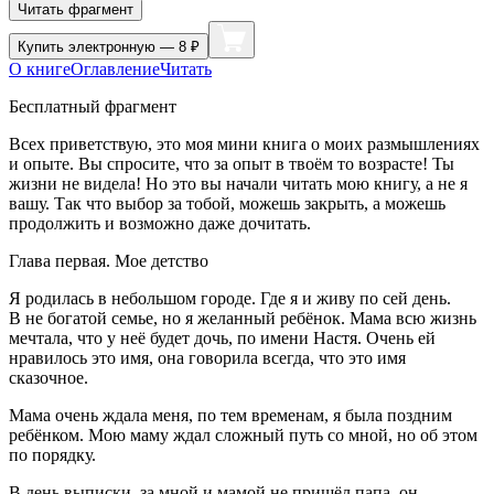
Читать фрагмент
Купить
электронную — 8 ₽
О книге
Оглавление
Читать
Бесплатный фрагмент
Всех приветствую, это моя мини книга о моих размышлениях
и опыте. Вы спросите, что за опыт в твоём то возрасте! Ты
жизни не видела! Но это вы начали читать мою книгу, а не я
вашу. Так что выбор за тобой, можешь закрыть, а можешь
продолжить и возможно даже дочитать.
Глава первая. Мое детство
Я родилась в небольшом городе. Где я и живу по сей день.
В не богатой семье, но я желанный ребёнок. Мама всю жизнь
мечтала, что у неё будет дочь, по имени Настя. Очень ей
нравилось это имя, она говорила всегда, что это имя
сказочное.
Мама очень ждала меня, по тем временам, я была поздним
ребёнком. Мою маму ждал сложный путь со мной, но об этом
по порядку.
В день выписки, за мной и мамой не пришёл папа, он