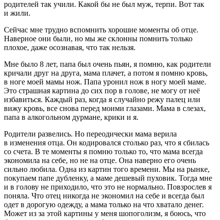
родителей так учили. Какой бы не был муж, терпи. Вот так
и жили.
Сейчас мне трудно вспомнить хорошие моменты об отце.
Наверное они были, но мы же склонны помнить только
плохое, даже осознавая, что так нельзя.
Мне было 8 лет, папа был очень пьян, я помню, как родители
кричали друг на друга, мама плачет, а потом я помню кровь,
в ноге моей мамы нож. Папа уронил нож в ногу моей маме.
Это страшная картина до сих пор в голове, не могу от неё
избавиться. Каждый раз, когда я случайно режу палец или
вижу кровь, все снова перед моими глазами. Мама в слезах,
папа в
алкогол
ьном дурмане, крики и я.
Родители развелись. Но переодически мама верила
в изменения отца. Он кодировался столько раз, что я сбилась
со счета. В те моменты я помню только то, что мама всегда
экономила на себе, но не на отце. Она наверно его очень
сильно любила. Одна из картин того времени. Мы на рынке,
покупаем папе дубленку, а маме дешевый пуховик. Тогда мне
и в голову не приходило, что это не нормально. Повзрослев я
поняла. Что отец никогда не экономил на себе и всегда был
одет в дорогую одежду, а мама только на что хватало денег.
Может из за этой картины у меня шопоголизм, я боюсь, что