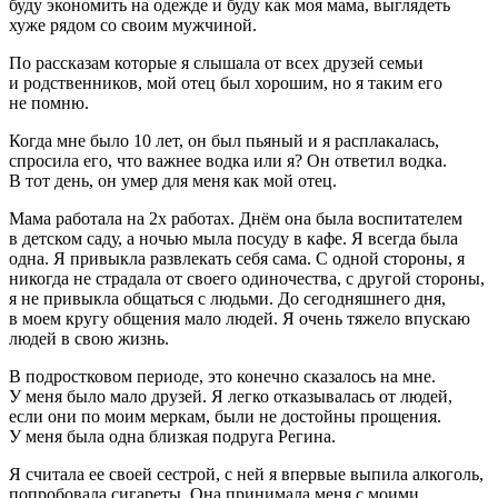
буду экономить на одежде и буду как моя мама, выглядеть
хуже рядом со своим мужчиной.
По рассказам которые я слышала от всех друзей семьи
и родственников, мой отец был хорошим, но я таким его
не помню.
Когда мне было 10 лет, он был пьяный и я расплакалась,
спросила его, что важнее водка или я? Он ответил водка.
В тот день, он умер для меня как мой отец.
Мама работала на 2х работах. Днём она была воспитателем
в детском саду, а ночью мыла посуду в кафе. Я всегда была
одна. Я привыкла развлекать себя сама. С одной стороны, я
никогда не страдала от своего одиночества, с другой стороны,
я не привыкла общаться с людьми. До сегодняшнего дня,
в моем кругу общения мало людей. Я очень тяжело впускаю
людей в свою жизнь.
В
подрост
ковом периоде, это конечно сказалось на мне.
У меня было мало друзей. Я легко отказывалась от людей,
если они по моим меркам, были не достойны прощения.
У меня была одна близкая подруга Регина.
Я считала ее своей сестрой, с ней я впервые выпила
алкогол
ь,
попробовала
сигар
еты. Она принимала меня с моими