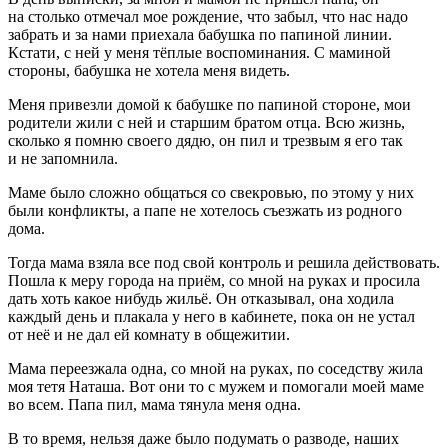
на столько отмечал мое рождение, что забыл, что нас надо
забрать и за нами приехала бабушка по папиной линии.
Кстати, с ней у меня тёплые воспоминания. С маминой
стороны, бабушка не хотела меня видеть.
Меня привезли домой к бабушке по папиной стороне, мои
родители жили с ней и старшим братом отца. Всю жизнь,
сколько я помню своего дядю, он пил и трезвым я его так
и не запомнила.
Маме было сложно общаться со свекровью, по этому у них
были конфликты, а папе не хотелось съезжать из родного
дома.
Тогда мама взяла все под свой контроль и решила действовать.
Пошла к меру города на приём, со мной на руках и просила
дать хоть какое нибудь жильё. Он отказывал, она ходила
каждый день и плакала у него в кабинете, пока он не устал
от неё и не дал ей комнату в общежитии.
Мама переезжала одна, со мной на руках, по соседству жила
моя тетя Наташа. Вот они то с мужем и помогали моей маме
во всем. Папа пил, мама тянула меня одна.
В то время, нельзя даже было подумать о разводе, наших