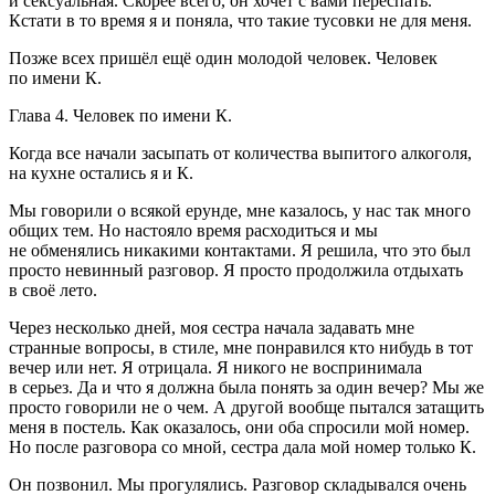
и
секс
уальная. Скорее всего, он хочет с вами переспать.
Кстати в то время я и поняла, что такие тусовки не для меня.
Позже всех пришёл ещё один молодой человек. Человек
по имени К.
Глава 4. Человек по имени К.
Когда все начали засыпать от количества выпитого
алкогол
я,
на кухне остались я и К.
Мы говорили о всякой ерунде, мне казалось, у нас так много
общих тем. Но настояло время расходиться и мы
не обменялись никакими контактами. Я решила, что это был
просто невинный разговор. Я просто продолжила отдыхать
в своё лето.
Через несколько дней, моя сестра начала задавать мне
странные вопросы, в стиле, мне понравился кто нибудь в тот
вечер или нет. Я отрицала. Я никого не воспринимала
в серьез. Да и что я должна была понять за один вечер? Мы же
просто говорили не о чем. А другой вообще пытался затащить
меня в постель. Как оказалось, они оба спросили мой номер.
Но после разговора со мной, сестра дала мой номер только К.
Он позвонил. Мы прогулялись. Разговор складывался очень