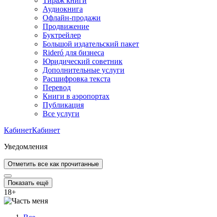
Тираж книги
Аудиокнига
Офлайн-продажи
Продвижение
Буктрейлер
Большой издательский пакет
Rideró для бизнеса
Юридический советник
Дополнительные услуги
Расшифровка текста
Перевод
Книги в аэропортах
Публикация
Все услуги
Кабинет
Кабинет
Уведомления
Отметить все как прочитанные
Показать ещё
18
+