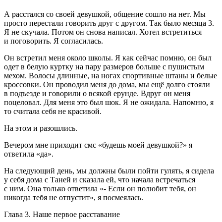
А расстался со своей девушкой, общение сошло на нет. Мы
просто перестали говорить друг с другом. Так было месяца 3.
Я не скучала. Потом он снова написал. Хотел встретиться
и поговорить. Я согласилась.
Он встретил меня около школы. Я как сейчас помню, он был
одет в белую куртку на пару размеров больше с пушистым
мехом. Волосы длинные, на ногах спортивные штаны и белые
кроссовки. Он проводил меня до дома, мы ещё долго стояли
в подъезде и говорили о всякой ерунде. Вдруг он меня
поцеловал. Для меня это был шок. Я не ожидала. Напомню, я
то считала себя не красивой.
На этом и разошлись.
Вечером мне приходит смс «будешь моей девушкой?» я
ответила «да».
На следующий день, мы должны были пойти гулять, я сидела
у себя дома с Таней и сказала ей, что начала встречаться
с ним. Она только ответила «- Если он полюбит тебя, он
никогда тебя не отпустит», я посмеялась.
Глава 3. Наше первое расставание