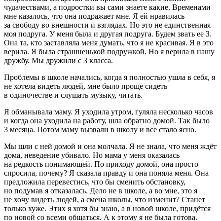
чудачествами, а
подрост
ки вы сами знаете какие. Временами
мне казалось, что она подражает мне. Я ей нравилась
за свободу во внешности и взглядах. Но это не единственная
моя подруга. У меня была и другая подруга. Будем звать ее З.
Она та, кто заставляла меня думать, что я не красивая. Я в это
верила. Я была страшненькой подружкой. Но я верила в нашу
дружбу. Мы дружили с 3 класса.
Проблемы в школе начались, когда я полностью ушла в себя, я
не хотела видеть людей, мне было проще сидеть
в одиночестве и слушать музыку, читать.
Я обманывала маму. Я уходила утром, гуляла несколько часов
и когда она уходила на работу, шла обратно домой. Так было
3 месяца. Потом маму вызвали в школу и все стало ясно.
Мы шли с ней домой и она молчала. Я не знала, что меня ждёт
дома, неведение убивало. Но мама у меня оказалась
на редкость понимающей. По приходу домой, она просто
спросила, почему? Я сказала правду и она поняла меня. Она
предложила перевестись, что бы сменить обстановку,
но подумав я отказалась. Дело не в школе, а во мне, это я
не хочу видеть людей, а смена школы, что изменит? Станет
только хуже. Этих я хотя бы знаю, а в новой школе, придётся
по новой со всеми общаться. А к этому я не была готова.