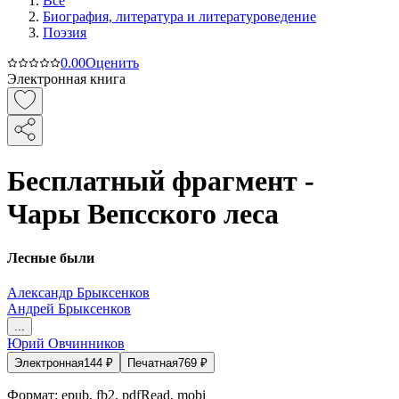
Все
Биография, литература и литературоведение
Поэзия
0.0
0
Оценить
Электронная книга
Бесплатный фрагмент -
Чары Вепсского леса
Лесные были
Александр Брыксенков
Андрей Брыксенков
...
Юрий Овчинников
Электронная
144
₽
Печатная
769
₽
Формат:
epub, fb2, pdfRead, mobi