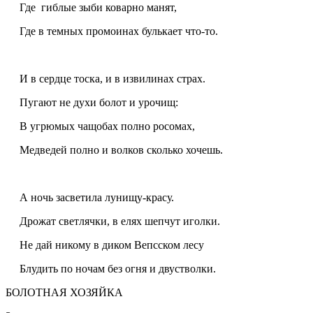
Где гиблые зыби коварно манят,
Где в темных промоинах булькает что-то.
И в сердце тоска, и в извилинах страх.
Пугают не духи болот и урочищ:
В угрюмых чащобах полно росомах,
Медведей полно и волков сколько хочешь.
А ночь засветила лунищу-красу.
Дрожат светлячки, в елях шепчут иголки.
Не дай никому в диком Вепсском лесу
Блудить по ночам без огня и двустволки.
БОЛОТНАЯ ХОЗЯЙКА