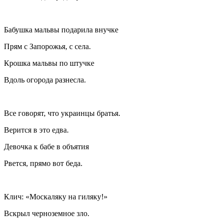
Бабушка мальвы подарила внучке
Прям с Запорожья, с села.
Крошка мальвы по штучке
Вдоль огорода разнесла.
Все говорят, что украинцы братья.
Верится в это едва.
Девочка к бабе в объятия
Рвется, прямо вот беда.
Клич: «
Москал
яку на
гиляк
у!»
Вскры
л черноземное зло.