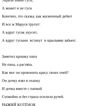
Украли Ваню гуси,
А может и не гуси
Конечно, это сказка, как жизненный дебют
И все ж Маруся трусит:
А вдруг гусак укусит,
А вдруг гусыни встанут и крыльями забьют.
Заметил крошку папа
Не папа, а растяпа.
Как мог он провонить красу своих очей?
Он дочку взял в охапку
И дочка вместе с папкой
Спокойно и без страха осилила ручей.
РЫЖИЙ КОТЁНОК