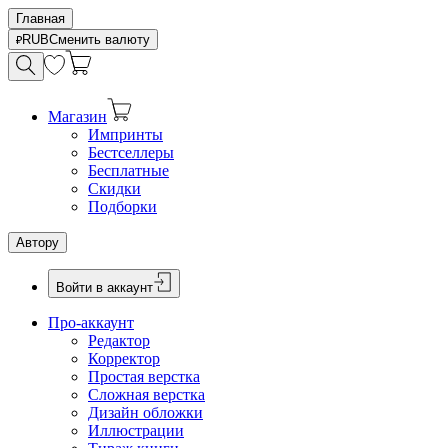
Главная
RUB
Сменить валюту
Магазин
Импринты
Бестселлеры
Бесплатные
Скидки
Подборки
Автору
Войти в аккаунт
Про-аккаунт
Редактор
Корректор
Простая верстка
Сложная верстка
Дизайн обложки
Иллюстрации