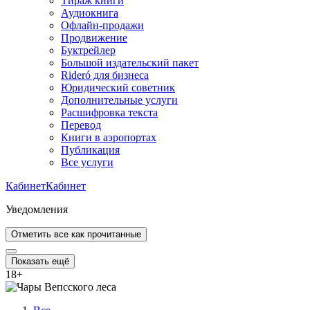
Тираж книги
Аудиокнига
Офлайн-продажи
Продвижение
Буктрейлер
Большой издательский пакет
Rideró для бизнеса
Юридический советник
Дополнительные услуги
Расшифровка текста
Перевод
Книги в аэропортах
Публикация
Все услуги
Кабинет
Кабинет
Уведомления
Отметить все как прочитанные
Показать ещё
18
+