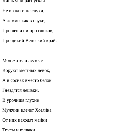
Лишь уши распускай.
Не враки и не слухи,
А леммы как в науке,
Про леших и про глюков,
Про дикий Вепсский край.
Мол жители лесные
Воруют местных девок,
А в соснах вместо белок
Гнездятся лешаки.
В урочища глухие
Мужчин влечет Хозяйка.
От них находят майки
Трусы и кушаки.