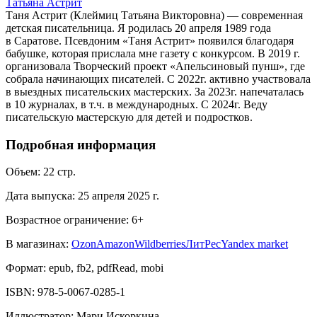
Татьяна Астрит
Таня Астрит (Клеймиц Татьяна Викторовна) — современная
детская писательница. Я родилась 20 апреля 1989 года
в Саратове. Псевдоним «Таня Астрит» появился благодаря
бабушке, которая прислала мне газету с конкурсом. В 2019 г.
организовала Творческий проект «Апельсиновый пунш», где
собрала начинающих писателей. С 2022г. активно участвовала
в выездных писательских мастерских. За 2023г. напечаталась
в 10 журналах, в т.ч. в международных. С 2024г. Веду
писательскую мастерскую для детей и подростков.
Подробная информация
Объем:
22
стр.
Дата выпуска:
25 апреля 2025 г.
Возрастное ограничение:
6
+
В магазинах:
Ozon
Amazon
Wildberries
ЛитРес
Yandex market
Формат:
epub, fb2, pdfRead, mobi
ISBN:
978-5-0067-0285-1
Иллюстратор
:
Мари Искоркина