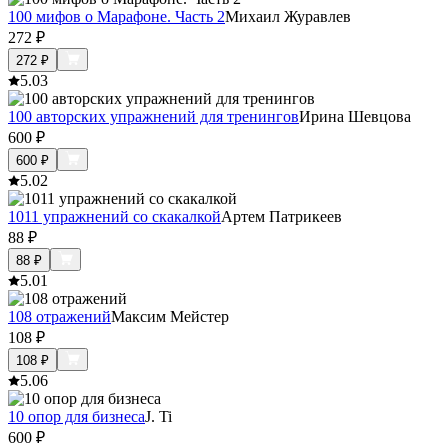
100 мифов о Марафоне. Часть 2
Михаил Журавлев
272
₽
272
₽
5.0
3
100 авторских упражнений для тренингов
Ирина Шевцова
600
₽
600
₽
5.0
2
1011 упражнений со скакалкой
Артем Патрикеев
88
₽
88
₽
5.0
1
108 отражений
Максим Мейстер
108
₽
108
₽
5.0
6
10 опор для бизнеса
J. Ti
600
₽