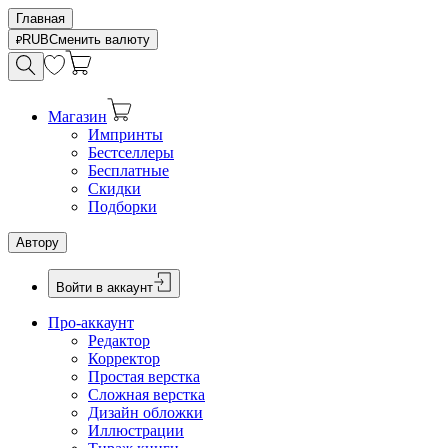
Главная
RUB
Сменить валюту
Магазин
Импринты
Бестселлеры
Бесплатные
Скидки
Подборки
Автору
Войти в аккаунт
Про-аккаунт
Редактор
Корректор
Простая верстка
Сложная верстка
Дизайн обложки
Иллюстрации