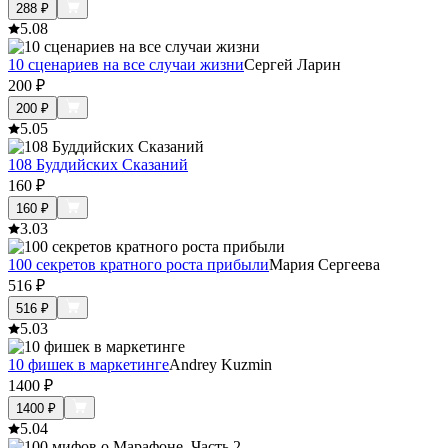
288
₽
5.0
8
10 сценариев на все случаи жизни
Сергей Ларин
200
₽
200
₽
5.0
5
108 Буддийских Сказаний
160
₽
160
₽
3.0
3
100 секретов кратного роста прибыли
Мария Сергеева
516
₽
516
₽
5.0
3
10 фишек в маркетинге
Andrey Kuzmin
1400
₽
1400
₽
5.0
4