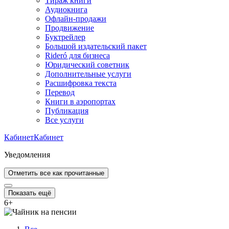
Тираж книги
Аудиокнига
Офлайн-продажи
Продвижение
Буктрейлер
Большой издательский пакет
Rideró для бизнеса
Юридический советник
Дополнительные услуги
Расшифровка текста
Перевод
Книги в аэропортах
Публикация
Все услуги
Кабинет
Кабинет
Уведомления
Отметить все как прочитанные
Показать ещё
6
+