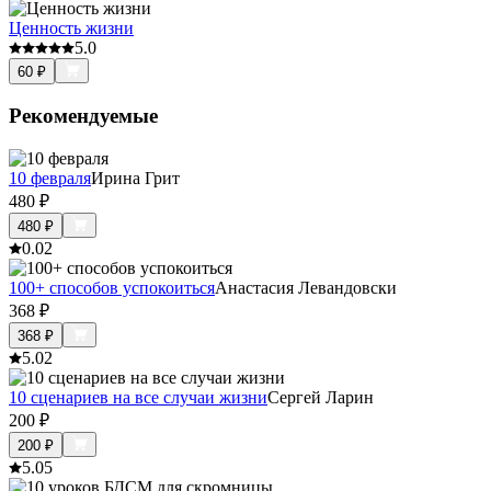
Ценность жизни
5.0
60
₽
Рекомендуемые
10 февраля
Ирина Грит
480
₽
480
₽
0.0
2
100+ способов успокоиться
Анастасия Левандовски
368
₽
368
₽
5.0
2
10 сценариев на все случаи жизни
Сергей Ларин
200
₽
200
₽
5.0
5