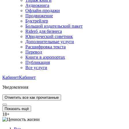
Тираж книги
Аудиокнига
Офлайн-продажи
Продвижение
Буктрейлер
Большой издательский пакет
Rideró для бизнеса
Юридический советник
Дополнительные услуги
Расшифровка текста
Перевод
Книги в аэропортах
Публикация
Все услуги
Кабинет
Кабинет
Уведомления
Отметить все как прочитанные
Показать ещё
18
+