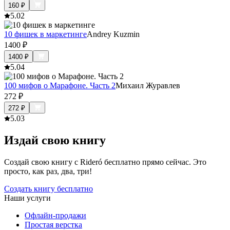
160
₽
5.0
2
10 фишек в маркетинге
Andrey Kuzmin
1400
₽
1400
₽
5.0
4
100 мифов о Марафоне. Часть 2
Михаил Журавлев
272
₽
272
₽
5.0
3
Издай свою книгу
Создай свою книгу с Rideró бесплатно прямо сейчас. Это
просто, как раз, два, три!
Создать книгу бесплатно
Наши услуги
Офлайн-продажи
Простая верстка