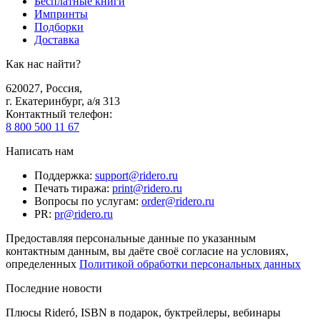
Бесплатные книги
Импринты
Подборки
Доставка
Как нас найти?
620027
,
Россия
,
г. Екатеринбург, а/я 313
Контактный телефон
:
8 800 500 11 67
Написать нам
Поддержка
:
support@ridero.ru
Печать тиража
:
print@ridero.ru
Вопросы по услугам
:
order@ridero.ru
PR
:
pr@ridero.ru
Предоставляя персональные данные по указанным
контактным данным, вы даёте своё согласие на условиях,
определенных
Политикой обработки персональных данных
Последние новости
Плюсы Rideró, ISBN в подарок, буктрейлеры, вебинары