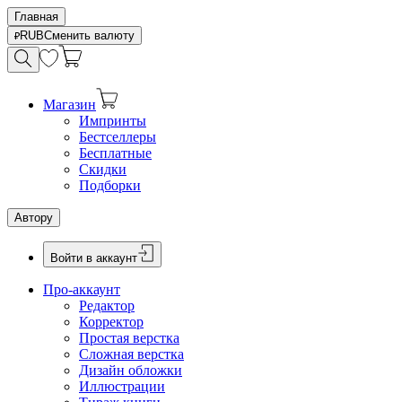
Главная
RUB
Сменить валюту
Магазин
Импринты
Бестселлеры
Бесплатные
Скидки
Подборки
Автору
Войти в аккаунт
Про-аккаунт
Редактор
Корректор
Простая верстка
Сложная верстка
Дизайн обложки
Иллюстрации