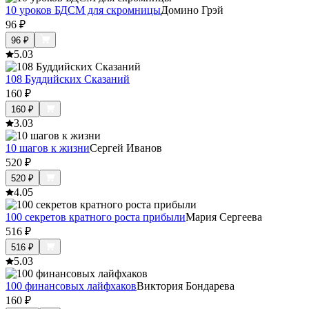
10 уроков БДСМ для скромницы
Домино Грэй
96
₽
96
₽
5.0
3
108 Буддийских Сказаний
160
₽
160
₽
3.0
3
10 шагов к жизни
Сергей Иванов
520
₽
520
₽
4.0
5
100 секретов кратного роста прибыли
Мария Сергеева
516
₽
516
₽
5.0
3
100 финансовых лайфхаков
Виктория Бондарева
160
₽