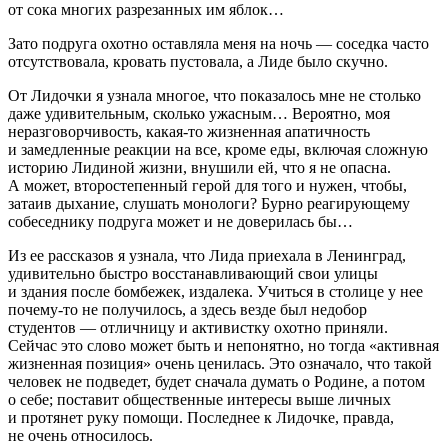
от сока многих разрезанных им яблок…
Зато подруга охотно оставляла меня на ночь — соседка часто
отсутствовала, кровать пустовала, а Лиде было скучно.
От Лидочки я узнала многое, что показалось мне не столько
даже удивительным, сколько ужасным… Вероятно, моя
неразговорчивость, какая-то жизненная апатичность
и замедленные реакции на все, кроме еды, включая сложную
историю Лидиной жизни, внушили ей, что я не опасна.
А может, второстепенный герой для того и нужен, чтобы,
затаив дыхание, слушать монологи? Бурно реагирующему
собеседнику подруга может и не доверилась бы…
Из ее рассказов я узнала, что Лида приехала в Ленинград,
удивительно быстро восстанавливающий свои улицы
и здания после бомбежек, издалека. Учиться в столице у нее
почему-то не получилось, а здесь везде был недобор
студентов — отличницу и активистку охотно приняли.
Сейчас это слово может быть и непонятно, но тогда «активная
жизненная позиция» очень ценилась. Это означало, что такой
человек не подведет, будет сначала думать о Родине, а потом
о себе; поставит общественные интересы выше личных
и протянет руку помощи. Последнее к Лидочке, правда,
не очень относилось.