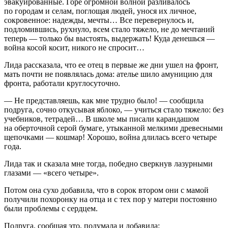
эвакуированные. Горе огромной волной разливалось
по городам и селам, поглощая людей, унося их личное,
сокровенное: надежды, мечты… Все перевернулось и,
подломившись, рухнуло, всем стало тяжело, не до мечтаний
теперь — только бы выстоять, выдержать! Куда денешься —
война косой косит, никого не спросит…
Лида рассказала, что ее отец в первые же дни ушел на фронт,
мать почти не появлялась дома: ателье шило амуницию для
фронта, работали круглосуточно.
— Не представляешь, как мне трудно было! — сообщила
подруга, сочно откусывая яблоко, — учиться стало тяжело: без
учебников, тетрадей… В школе мы писали карандашом
на оберточной серой бумаге, утыканной мелкими древесными
щепочками — кошмар! Хорошо, война длилась всего четыре
года.
Лида так и сказала мне тогда, победно сверкнув лазурными
глазами — «всего четыре».
Потом она сухо добавила, что в сорок втором они с мамой
получили похоронку на отца и с тех пор у матери постоянно
были проблемы с сердцем.
Подруга, сообщая это, подумала и добавила: