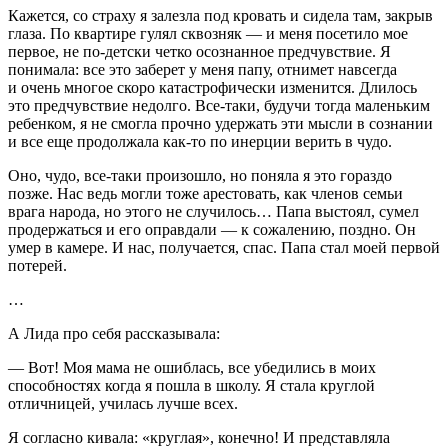
Кажется, со страху я залезла под кровать и сидела там, закрыв
глаза. По квартире гулял сквозняк — и меня посетило мое
первое, не по-детски четко осознанное предчувствие. Я
понимала: все это заберет у меня папу, отнимет навсегда
и очень многое скоро катастрофически изменится. Длилось
это предчувствие недолго. Все-таки, будучи тогда маленьким
р
ебен
ком, я не смогла прочно удержать эти мысли в сознании
и все еще продолжала как-то по инерции верить в чудо.
Оно, чудо, все-таки произошло, но поняла я это гораздо
позже. Нас ведь могли тоже арестовать, как
член
ов семьи
врага народа, но этого не случилось… Папа выстоял, сумел
продержаться и его оправдали — к сожалению, поздно. Он
умер в камере. И нас, получается, спас. Папа стал моей первой
потерей.
…
А Лида про себя рассказывала:
— Вот! Моя мама не ошиблась, все убедились в моих
способностях когда я пошла в школу. Я стала круглой
отличницей, училась лучше всех.
Я согласно кивала: «круглая», конечно! И представляла