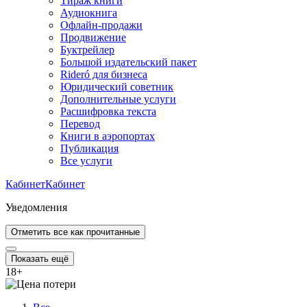
Тираж книги
Аудиокнига
Офлайн-продажи
Продвижение
Буктрейлер
Большой издательский пакет
Rideró для бизнеса
Юридический советник
Дополнительные услуги
Расшифровка текста
Перевод
Книги в аэропортах
Публикация
Все услуги
Кабинет
Кабинет
Уведомления
Отметить все как прочитанные
Показать ещё
18
+