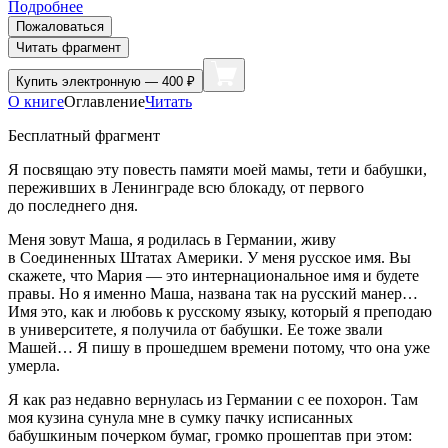
Подробнее
Пожаловаться
Читать фрагмент
Купить
электронную — 400 ₽
О книге
Оглавление
Читать
Бесплатный фрагмент
Я посвящаю эту повесть памяти моей мамы, тети и бабушки,
переживших в Ленинграде всю блокаду, от первого
до последнего дня.
Меня зовут Маша, я родилась в Германии, живу
в Соединенных Штатах Америки. У меня русское имя. Вы
скажете, что Мария — это интер
нацио
нальное имя и будете
правы. Но я именно Маша, названа так на русский манер…
Имя это, как и любовь к русскому языку, который я преподаю
в университете, я получила от бабушки. Ее тоже звали
Машей… Я пишу в прошедшем времени потому, что она уже
умерла.
Я как раз недавно вернулась из Германии с ее похорон. Там
моя кузина сунула мне в сумку пачку исписанных
бабушкиным почерком бумаг, громко прошептав при этом: