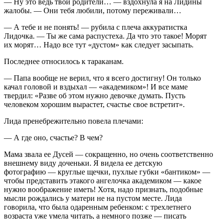
— Ну это ведь твои родители… — вздохнула я на Лидины
жалобы. — Они тебя любили, потому переживали…
— А тебе и не понять! — рубила с плеча аккуратистка
Лидочка. — Ты же сама распустеха. Да что это такое! Морят
их морят… Надо все тут «дустом» как следует засыпать.
Последнее относилось к тараканам.
— Папа вообще не верил, что я всего достигну! Он только
качал головой и вздыхал — «академиком»! И все маме
твердил: «Разве об этом нужно девочке думать. Пусть
человеком хорошим вырастет, счастье свое встретит».
Лида пренебрежительно повела плечами:
— А где оно, счастье? В чем?
Мама звала ее Дусей — сокращенно, но очень соответственно
внешнему виду доченьки. Я видела ее детскую
фотографию — круглые щечки, пухлые губки «бантиком» —
чтобы представить этакого ангелочка академиком — какое
нужно воображение иметь! Хотя, надо признать, подобные
мысли рождались у матери не на пустом месте. Лида
говорила, что была одаренным р
ебен
ком: с трех
летн
его
возраста уже умела читать, а немного позже — писать