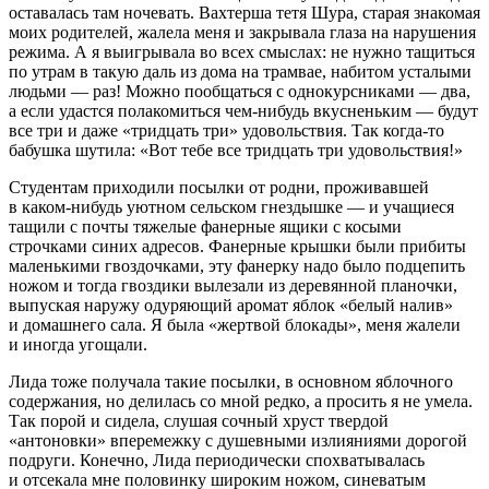
оставалась там ночевать. Вахтерша тетя Шура, старая знакомая
моих родителей, жалела меня и закрывала глаза на нарушения
режима. А я выигрывала во всех смыслах: не нужно тащиться
по утрам в такую даль из дома на трамвае, набитом усталыми
людьми — раз! Можно пообщаться с однокурсниками — два,
а если удастся полакомиться чем-нибудь вкусненьким — будут
все три и даже «тридцать три» удовольствия. Так когда-то
бабушка шутила: «Вот тебе все тридцать три удовольствия!»
Студентам приходили посылки от родни, проживавшей
в каком-нибудь уютном сельском гнездышке — и учащиеся
тащили с почты тяжелые фанерные ящики с косыми
строчками синих адресов. Фанерные крышки были прибиты
маленькими гвоздочками, эту фанерку надо было подцепить
ножом и тогда гвоздики вылезали из деревянной планочки,
выпуская наружу одуряющий аромат яблок «белый налив»
и домашнего сала. Я была «жертвой блокады», меня жалели
и иногда угощали.
Лида тоже получала такие посылки, в основном яблочного
содержания, но делилась со мной редко, а просить я не умела.
Так порой и сидела, слушая сочный хруст твердой
«антоновки» вперемежку с душевными излияниями дорогой
подруги. Конечно, Лида периодически спохватывалась
и отсекала мне половинку широким ножом, синеватым