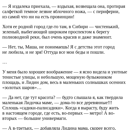
— Я издалека приехала, — вздыхая, возвещала она, протирая
салфеткой темное
лезв
ие яблочного ножа, — с периферии,
из самой что ни на есть провинции!
Хотя ее родной город где-то там, в Сибири — чистенький,
зеленый, выбегающий широким проспектом к берегу
полноводной реки, был очень красив и даже знаменит.
— Нет, ты, Маша, не понимаешь! Я с детства этот город
не любила, и не зря! Оттуда все мои беды и пошли.
…
У меня было хорошее воображение — я ясно видела и уютные
тенистые улицы, и небольшую, мощеную булыжником
площадь, и Лидин дом, весь в маленьких солнышках осенних
«золотых шаров»…
— Да нет, где тут красота? — будто слышала я, как твердила
маленькая Лидочка маме, — дома-то все деревянные!!!
Сплошь «садики-палисадики». Когда я вырасту, буду жить
в настоящем городе, где есть, во-первых — метро! А во-
вторых — большие универмаги.
— А в-третьих, — добавляла Лидина мама, скорее всего,