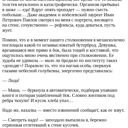
толстея неуклонно и катастрофически. Организм пребывал
в шоке — еда! Вдруг опять пропадет — нужно съесть
побольше… Даже академик и нобелевский лауреат Иван
Петрович Павлов смотрел на меня с портрета, висящего
на стене, сочувственно — рефлексы, куда деваться, пусть
жует.
Помню, что и в момент нашего столкновения я меланхолично
поглощала какой-то незамысловатый бутерброд. Девушка,
врезавшаяся мне прямо в бок, была тощей и костлявой, что
ощутилось мною очень явственно при столкновении. Ее
худоба не удивила — мало ли бродило по институту таких
«доходяг»! Поразило то, что эта наглая особа, сверкнув
глазами небесной голубизны, энергично представилась:
— Лида!
— Маша. — буркнула я автоматически, подбирая упавшие
книги и потирая ушибленный бок. Словно зонтиком под
ребра ткнули! И кусок хлеба упал…
Надо же, нахалка — вместо извинений сообщает, как ее зовут.
— Смотреть надо! — запоздало выпалила я, бережно
отряхивая отлетевший к стене кусочек.