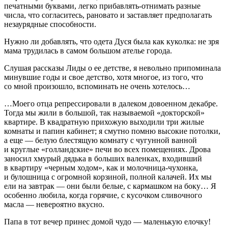
печатными буквами, легко прибавлять-отнимать разные
числа, что согласитесь, рановато и заставляет предполагать
незаурядные способности.
Нужно ли добавлять, что одета Дуся была как куколка: не зря
мама трудилась в самом большом ателье города.
Слушая рассказы Лиды о ее детстве, я невольно припоминала
минувшие годы и свое детство, хотя многое, из того, что
со мной произошло, вспоминать не очень хотелось…
…Моего отца репрессировали в далеком довоенном декабре.
Тогда мы жили в большой, так называемой «докторской»
квартире. В квадратную прихожую выходили три жилые
комнаты и папин кабинет; я смутно помню высокие потолки,
а еще — белую блестящую комнату с чугунной ванной
и круглые «голландские» печи во всех помещениях. Дрова
заносил хмурый дядька в больших валенках, входивший
в квартиру «черным ходом», как и молочница-чухонка,
и булошница с огромной корзиной, полной калачей. Их мы
ели на завтрак — они были белые, с кармашком на боку… Я
особенно любила, когда горячие, с кусочком сливочного
масла — невероятно вкусно.
Папа в тот вечер принес домой чудо — маленькую елочку!