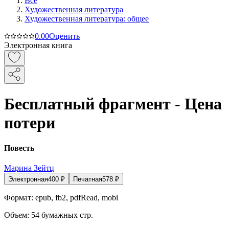
Все
Художественная литература
Художественная литература: общее
0.0
0
Оценить
Электронная книга
Бесплатный фрагмент - Цена
потери
Повесть
Марина Зейтц
Электронная
400
₽
Печатная
578
₽
Формат:
epub, fb2, pdfRead, mobi
Объем:
54
бумажных стр.