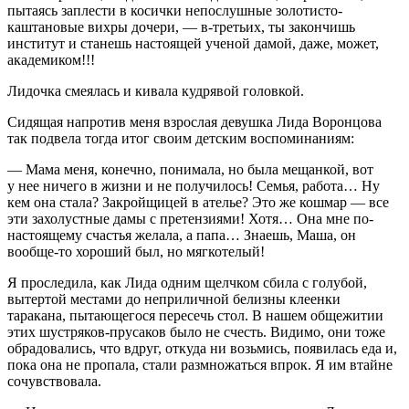
пытаясь заплести в косички непослушные золотисто-
каштановые вихры дочери, — в-третьих, ты закончишь
институт и станешь настоящей ученой дамой, даже, может,
академиком!!!
Лидочка смеялась и кивала кудрявой головкой.
Сидящая напротив меня взрослая девушка Лида Воронцова
так подвела тогда итог своим детским воспоминаниям:
— Мама меня, конечно, понимала, но была мещанкой, вот
у нее ничего в жизни и не получилось! Семья, работа… Ну
кем она стала? Закройщицей в ателье? Это же кошмар — все
эти захолустные дамы с претензиями! Хотя… Она мне по-
настоящему счастья желала, а папа… Знаешь, Маша, он
вообще-то хороший был, но мягкотелый!
Я проследила, как Лида одним щелчком сбила с голубой,
вытертой местами до неприличной белизны клеенки
таракана, пытающегося пересечь стол. В нашем общежитии
этих шустряков-прусаков было не счесть. Видимо, они тоже
обрадовались, что вдруг, откуда ни возьмись, появилась еда и,
пока она не пропала, стали размножаться впрок. Я им втайне
сочувствовала.