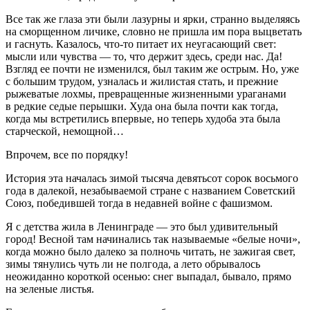
Все так же глаза эти были лазурны и ярки, странно выделяясь
на сморщенном личике, словно не пришла им пора выцветать
и гаснуть. Казалось, что-то питает их неугасающий свет:
мысли или чувства — то, что держит здесь, среди нас. Да!
Взгляд ее почти не изменился, был таким же острым. Но, уже
с большим трудом, узналась и жилистая стать, и прежние
рыжеватые лохмы, превращенные жизненными ураганами
в редкие седые перышки. Худа она была почти как тогда,
когда мы встретились впервые, но теперь худоба эта была
старческой, немощной…
Впрочем, все по порядку!
История эта началась зимой тысяча девятьсот сорок восьмого
года в далекой, незабываемой стране с названием Советский
Союз, победившей тогда в недавней войне с
фашиз
мом.
Я с детства жила в Ленинграде — это был удивительный
город! Весной там начинались так называемые «белые ночи»,
когда можно было далеко за полночь читать, не зажигая свет,
зимы тянулись чуть ли не полгода, а лето обрывалось
неожиданно короткой осенью: снег выпадал, бывало, прямо
на зеленые листья.