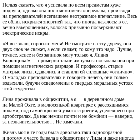
Нельзя сказать, что я успевала по всем предметам хуже
подруги, однако она постоянно меня опережала, производя
на преподавателей всегдашнее неотразимое впечатление. Весь
ее облик искрился энергией так, что иногда казалось: в ее,
вечно взъерошенных, волосах призывно посверкивают
электрические искры.
«Я все знаю, спросите меня! Не смотрите на эту дуреху, она
двух слов не свяжет, а если свяжет, то кому это надо. Лучше,
точнее, яснее и без запинок могу только я, Лидия
Воронцова!» — примерно такие импульсы посылала она при
помощи магнетических разрядов. И профессора, старые
матерые лисы, сдавались и ставили ей сплошные «отлично».
О молодых преподавателях и говорить нечего, они только
вздыхали, будучи осведомлены о твердых моральных устоях
этой студентки.
Лида проживала в общежитии, а я — в деревянном доме
на Малой Охте, в малюсенькой квартирке с рассохшимися
полами, под самой крышей узкого строения, уцелевшего при
артобстрелах. Да нас немцы почти и не бомбили — наверно,
за незначительностью… Не замечали.
Жизнь моя в те годы была довольно-таки однообразной
и потому я часто бывала в общежитии у Лиды и даже иногда