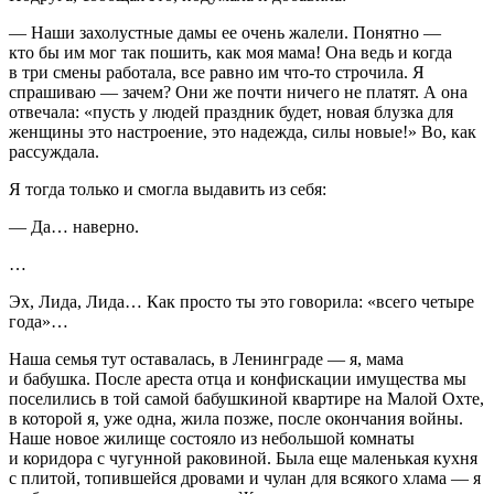
— Наши захолустные дамы ее очень жалели. Понятно —
кто бы им мог так пошить, как моя мама! Она ведь и когда
в три смены работала, все равно им что-то строчила. Я
спрашиваю — зачем? Они же почти ничего не платят. А она
отвечала: «пусть у людей праздник будет, новая блузка для
женщины это настроение, это надежда, силы новые!» Во, как
рассуждала.
Я тогда только и смогла выдавить из себя:
— Да… наверно.
…
Эх, Лида, Лида… Как просто ты это говорила: «всего четыре
года»…
Наша семья тут оставалась, в Ленинграде — я, мама
и бабушка. После ареста отца и конфискации имущества мы
поселились в той самой бабушкиной квартире на Малой Охте,
в которой я, уже одна, жила позже, после окончания войны.
Наше новое жилище состояло из небольшой комнаты
и коридора с чугунной рако
вино
й. Была еще маленькая кухня
с плитой, топившейся дровами и чулан для всякого хлама — я