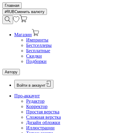
Главная
RUB
Сменить валюту
Магазин
Импринты
Бестселлеры
Бесплатные
Скидки
Подборки
Автору
Войти в аккаунт
Про-аккаунт
Редактор
Корректор
Простая верстка
Сложная верстка
Дизайн обложки
Иллюстрации