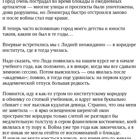
Город очень пострадал во время блокады и ежедневных
артналетов — многие улицы и проспекты были уничтожены,
дома разрушены, но Ленинград быстро отстроился заново
и после войны стал еще краше.
Я теперь часто вспоминаю город моего детства и юности
таким, каким он был в те годы…
Впервые встретились мы с Лидией неожиданно — в коридоре
института, где я тогда училась.
Надо сказать, что Лида появилась на нашем курсе не в начале
учебного года, как положено, а в январе, когда мы все сдавали
зимнюю сессию. Потом выяснилось — она явилась после
«академки»; помню, я тогда еще удивилась: на первом курсе
академический отпуск большая редкость.
Помнится, иду я как-то утром по институтскому коридору
в обнимку со стопкой учебников, и вдруг меня буквально
сбивает с ног высокая кудлатая девица. Странно, что она меня
не заметила — в ярко освещенном шеренгой окон
пространстве коридора только слепой не разглядел бы
медлительную толстуху в сером фланелевом костюмчике, коей
являлась в ту пору я. Война уже три года как закончилась, а я
все никак не могла отойти от воспоминаний о блокаде.
И никак не могла наесться вдоволь, все время что-то жевала,