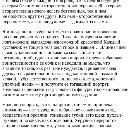
в нашем союзе у каждой -своя роль; и как нельзя ведущим
актерам без помощи второстепенных персонажей, а героям
второго плана нечего делать без главных, так и нам
не обойтись друг без друга. Кто был «второстепенным
персонажем», а кто «ведущим» — догадайтесь сами.
Я иногда ловила себя на том, что с завистью поглядываю
на свою уверенную подругу. Лида, несмотря на колючие
локти-колени выглядела невозможной красоткой! Каждый
суставчик ее тощего тела был гибок и изящен… Длинная шея
с выступающими позвонками казалась по-детски
незащищенной, однако довольно широкие плечи добавляли
воинственности в ее облик и наводили на мысль, что
в защите-то она, как раз и не нуждается. Прибавьте сюда
дерзкую выразительность глаз под каштановой лохматой
челкой, губы естественного вишневого цвета, короткий
упрямый носик — и получите ее тогдашний портрет.
Неловкость движений и угловатость фигуры только добавляли
«изюминки» этому противоречивому созданию.
Надо ли говорить, что я, напротив, ничем не привлекала
внимания — все заурядное, неброское: серые глазки под
бесцветными бровями, тоненькие губки, зато щеки пухлые-
пухлые, и розовые, как после бани. Херувим-переросток
с пушистыми косичками, уложенными вокруг головы.