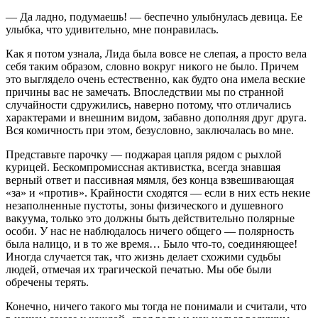
— Да ладно, подумаешь! — беспечно улыбнулась девица. Ее
улыбка, что удивительно, мне понравилась.
Как я потом узнала, Лида была вовсе не слепая, а просто вела
себя таким образом, словно вокруг никого не было. Причем
это выглядело очень естественно, как будто она имела веские
причины вас не замечать. Впоследствии мы по странной
случайности сдружились, наверно потому, что отличались
характерами и внешним видом, забавно дополняя друг друга.
Вся комичность при этом, безусловно, заключалась во мне.
Представьте парочку — поджарая цапля рядом с рыхлой
курицей. Бескомпромиссная активистка, всегда знавшая
верный ответ и пассивная мямля, без конца взвешивающая
«за» и «против». Крайности сходятся — если в них есть некие
незаполненные пустоты, зоны физического и душевного
вакуума, только это должны быть действительно полярные
особи. У нас не наблюдалось ничего общего — полярность
была налицо, и в то же время… Было что-то, соединяющее!
Иногда случается так, что жизнь делает схожими судьбы
людей, отмечая их трагической печатью. Мы обе были
обречены терять.
Конечно, ничего такого мы тогда не понимали и считали, что