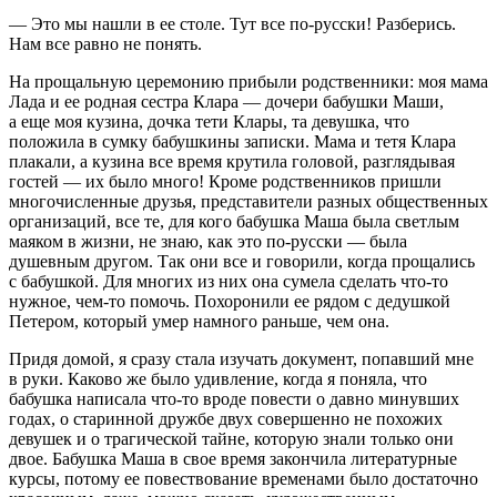
— Это мы нашли в ее столе. Тут все по-русски! Разберись.
Нам все равно не понять.
На прощальную церемонию прибыли родственники: моя мама
Лада и ее родная сестра Клара — дочери бабушки Маши,
а еще моя кузина, дочка тети Клары, та девушка, что
положила в сумку бабушкины записки. Мама и тетя Клара
плакали, а кузина все время крутила головой, разглядывая
гостей — их было много! Кроме родственников пришли
многочисленные друзья, представители разных общественных
организаций, все те, для кого бабушка Маша была светлым
маяком в жизни, не знаю, как это по-русски — была
душевным другом. Так они все и говорили, когда прощались
с бабушкой. Для многих из них она сумела сделать что-то
нужное, чем-то помочь. Похоронили ее рядом с дедушкой
Петером, который умер намного раньше, чем она.
Придя домой, я сразу стала изучать документ, попавший мне
в руки. Каково же было удивление, когда я поняла, что
бабушка написала что-то вроде повести о давно минувших
годах, о старинной дружбе двух совершенно не похожих
девушек и о трагической тайне, которую знали только они
двое. Бабушка Маша в свое время закончила литературные
курсы, потому ее повествование временами было достаточно