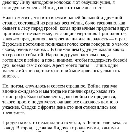
девочку Лиду наподобие колобка: я от бабушки ушел, я
от дедушки ушел… И ни до кого-то мне дела нет.
Надо заметить, что в то время в нашей большой и дружной
стране, состоящей из разных республик, было тревожно, как
бывает в лесу перед грозой, когда привычные предметы вдруг
принимают незнакомые, пугающие очертания. Приподнятое,
какое-то праздничное настроение питала не радость — страх.
Взрослые постоянно понижали голос когда говорили о чем-то
своем, очень важном… В ближайшем будущем ждали каких-
то грозных событий. Народ под руководством вождя
готовился к войне, а пока, видимо, чтобы поддержать боевой
дух, воевал сам с собой. Арест моего папы — лишь один
маленький эпизод, таких историй мне довелось услышать
много…
Но, потом, случилось и совсем страшное. Война грянула
вполне ожидаемо и мы тогда не поняли сразу, какая это
катастрофа. Было объявлено: долго война не продлится,
такого просто не допустят, однако все оказалось намного
ужаснее. Сводки с фронта день ото дня становились все
тревожнее.
Продукты как-то неожиданно исчезли, в Ленинграде начался
голод. В город, где жила Лидочка с родителями, хлынули