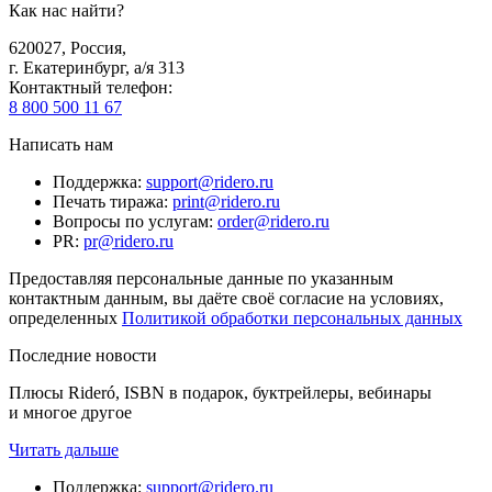
Как нас найти?
620027
,
Россия
,
г. Екатеринбург, а/я 313
Контактный телефон
:
8 800 500 11 67
Написать нам
Поддержка
:
support@ridero.ru
Печать тиража
:
print@ridero.ru
Вопросы по услугам
:
order@ridero.ru
PR
:
pr@ridero.ru
Предоставляя персональные данные по указанным
контактным данным, вы даёте своё согласие на условиях,
определенных
Политикой обработки персональных данных
Последние новости
Плюсы Rideró, ISBN в подарок, буктрейлеры, вебинары
и многое другое
Читать дальше
Поддержка
:
support@ridero.ru