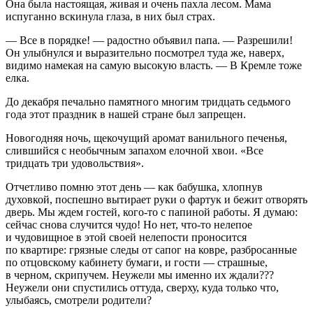
Она была настоящая, живая и очень пахла лесом. Мама
испуганно вскинула глаза, в них был страх.
— Все в порядке! — радостно объявил папа. — Разрешили!
Он улыбнулся и выразительно посмотрел туда же, наверх,
видимо намекая на самую высокую власть. — В Кремле тоже
елка.
До декабря печально памятного многим тридцать седьмого
года этот праздник в нашей стране был запрещен.
Новогодняя ночь, щекочущий аромат ванильного печенья,
слившийся с необычным запахом елочной хвои. «Все
тридцать три удовольствия».
Отчетливо помню этот день — как бабушка, хлопнув
духовкой, поспешно вытирает руки о фартук и бежит отворять
дверь. Мы ждем гостей, кого-то с папиной работы. Я думаю:
сейчас снова случится чудо! Но нет, что-то нелепое
и чудовищное в этой своей нелепости проносится
по квартире: грязные следы от сапог на ковре, разбросанные
по отцовскому кабинету бумаги, и гости — страшные,
в черном, скрипучем. Неужели мы именно их ждали???
Неужели они спустились оттуда, сверху, куда только что,
улыбаясь, смотрели родители?