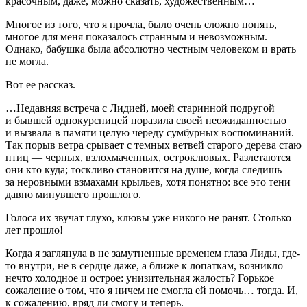
красочным, даже, можно сказать, художественным…
Многое из того, что я прочла, было очень сложно понять,
многое для меня показалось странным и невозможным.
Однако, бабушка была абсолютно честным человеком и врать
не могла.
Вот ее рассказ.
…Недавняя встреча с Лидией, моей старинной подругой
и бывшей однокурсницей поразила своей неожиданностью
и вызвала в памяти целую череду сумбурных воспоминаний.
Так порыв ветра срывает с темных ветвей старого дерева стаю
птиц — черных, взлохмаченных, остроклювых. Разлетаются
они кто куда; тоскливо становится на душе, когда следишь
за неровными взмахами крыльев, хотя понятно: все это тени
давно минувшего прошлого.
Голоса их звучат глухо, клювы уже никого не ранят. Столько
лет прошло!
Когда я заглянула в не замутненные временем глаза Лиды, где-
то внутри, не в сердце даже, а ближе к лопаткам, возникло
нечто холодное и острое: унизительная жалость? Горькое
сожаление о том, что я ничем не смогла ей помочь… тогда. И,
к сожалению, вряд ли смогу и теперь.