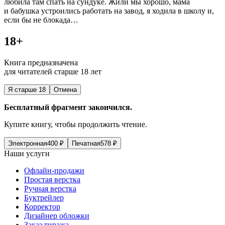
любила там спать на сундуке. Жили мы хорошо, мама
и бабушка устроились работать на завод, я ходила в школу и,
если бы не блокада…
18+
Книга предназначена
для читателей старше 18 лет
Я старше 18
Отмена
Бесплатный фрагмент закончился.
Купите книгу, чтобы продолжить чтение.
Электронная
400
₽
Печатная
578
₽
Наши услуги
Офлайн-продажи
Простая верстка
Ручная верстка
Буктрейлер
Корректор
Дизайнер обложки
Заказ тиража