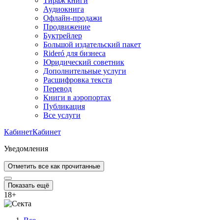
Тираж книги
Аудиокнига
Офлайн-продажи
Продвижение
Буктрейлер
Большой издательский пакет
Rideró для бизнеса
Юридический советник
Дополнительные услуги
Расшифровка текста
Перевод
Книги в аэропортах
Публикация
Все услуги
Кабинет
Кабинет
Уведомления
Отметить все как прочитанные
Показать ещё
18
+