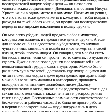
последователей вокруг общей цели — он назвал его
«апостольским социализмом». Двенадцать апостолов Иисуса
Христа жили в одном месте и в коммуне. Поэтому он решил,
что его паства тоже должна жить в коммуне, а чтобы покрыть
расходы на такой образ жизни, он предписал последователям
передать все мирские накопления в пользу церкви.
Он мог легко убедить людей продать любое имущество,
которым они владели, и передать все деньги церкви. А если
для кого-то он был недостаточно убедителен, то внушал
чувство вины, заявляя, что пошёл на многие жертвы в своей
жизни, чтобы помочь людям. Он говорил, что мог бы стать
богачом, а значит, если он просит что-то сделать, то нужно это
сделать. Джонс использовал деньги последователей и их
неоплачиваемый труд для охвата аудитории. Можно было
разливать суп в столовой, доставлять еду нуждающимся или
читать пожилым людям в доме престарелых при храме. Ещё
можно было чинить машины в автосервисе, проводить
выходные за написанием хвалебных писем Джонсу
представителям власти, писать или редактировать статьи для
сектантского вестника, а также печатать и распространять
газеты по домам. Бесконечные возможности соответствовали
бесконечности рабочих часов. Это была не просто работа
в церкви по воскресеньям — люди погружались в дело
с головой, оно стало для них смыслом жизни. Так он давал