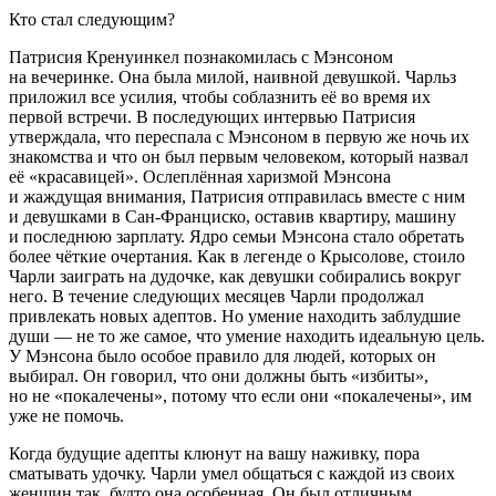
Кто стал следующим?
Патрисия Кренуинкел познакомилась с Мэнсоном
на вечеринке. Она была милой, наивной девушкой. Чарльз
приложил все усилия, чтобы соблазнить её во время их
первой встречи. В последующих интервью Патрисия
утверждала, что переспала с Мэнсоном в первую же ночь их
знакомства и что он был первым человеком, который назвал
её «красавицей». Ослеплённая харизмой Мэнсона
и жаждущая внимания, Патрисия отправилась вместе с ним
и девушками в Сан-Франциско, оставив квартиру, машину
и последнюю зарплату. Ядро семьи Мэнсона стало обретать
более чёткие очертания. Как в легенде о Крысолове, стоило
Чарли заиграть на дудочке, как девушки собирались вокруг
него. В течение следующих месяцев Чарли продолжал
привлекать новых адептов. Но умение находить заблудшие
души — не то же самое, что умение находить идеальную цель.
У Мэнсона было особое правило для людей, которых он
выбирал. Он говорил, что они должны быть «избиты»,
но не «покалечены», потому что если они «покалечены», им
уже не помочь.
Когда будущие адепты клюнут на вашу наживку, пора
сматывать удочку. Чарли умел общаться с каждой из своих
женщин так, будто она особенная. Он был отличным