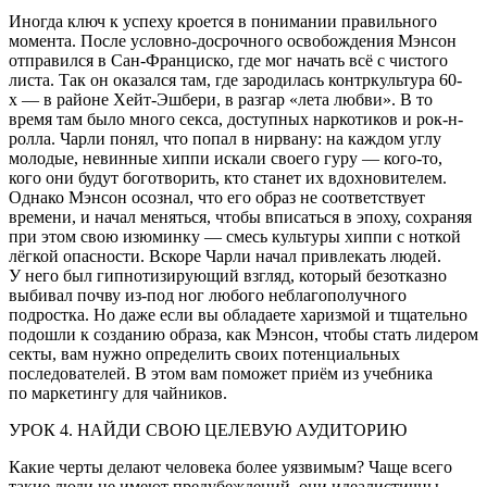
Иногда ключ к успеху кроется в понимании правильного
момента. После условно-досрочного освобождения Мэнсон
отправился в Сан-Франциско, где мог начать всё с чистого
листа. Так он оказался там, где зародилась контркультура 60-
х — в районе Хейт-Эшбери, в разгар «лета любви». В то
время там было много секса, доступных наркотиков и рок-н-
ролла. Чарли понял, что попал в нирвану: на каждом углу
молодые, невинные хиппи искали своего гуру — кого-то,
кого они будут боготворить, кто станет их вдохновителем.
Однако Мэнсон осознал, что его образ не соответствует
времени, и начал меняться, чтобы вписаться в эпоху, сохраняя
при этом свою изюминку — смесь культуры хиппи с ноткой
лёгкой опасности. Вскоре Чарли начал привлекать людей.
У него был гипнотизирующий взгляд, который безотказно
выбивал почву из-под ног любого неблагополучного
подростка. Но даже если вы обладаете харизмой и тщательно
подошли к созданию образа, как Мэнсон, чтобы стать лидером
секты, вам нужно определить своих потенциальных
последователей. В этом вам поможет приём из учебника
по маркетингу для чайников.
УРОК 4. НАЙДИ СВОЮ ЦЕЛЕВУЮ АУДИТОРИЮ
Какие черты делают человека более уязвимым? Чаще всего
такие люди не имеют предубеждений, они идеалистичны,