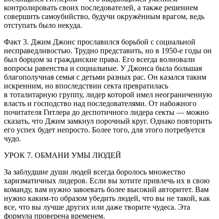
контролировать своих последователей, а также решением
совершить самоубийство, будучи окружённым врагом, ведь
отступать было некуда.
Факт 3. Джим Джонс прославился борьбой с социальной
несправедливостью.
Трудно представить, но в 1950-е годы он
был борцом за гражданские права. Его всегда волновали
вопросы равенства и социальные. У Джонса была большая
благополучная семья с детьми разных рас. Он казался таким
искренним, но впоследствии секта превратилась
в тоталитарную группу, лидер которой имел неограниченную
власть и господство над последователями. От набожного
почитателя Гитлера до деспотичного лидера секты — можно
сказать, что Джим замкнул порочный круг. Однако повторить
его успех будет непросто. Более того, для этого потребуется
чудо.
УРОК 7. ОБМАНИ УМЫ ЛЮДЕЙ
За заблудшие души людей всегда боролось множество
харизматичных лидеров. Если вы хотите привлечь их в свою
команду, вам нужно завоевать более высокий авторитет. Вам
нужно каким-то образом убедить людей, что вы не такой, как
все, что вы лучше других или даже творите чудеса. Эта
формула проверена временем.