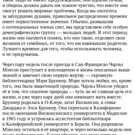
и община должна давать им ложное чувство, что вместе они
смогут решить мировые проблемы. Когда вы охотитесь
за заблудшими душами, правильное распределение времени
имеет первостепенное значение. Обычно, размышляя
о потенциальных членах сект, мы представляем себе особую
демографическую группу — молодых людей. В этот период
жизни они пытаются понять, кто они такие, отделяют свои
желания от семейных, от того, что им навязывали родители.
Лучшего времени для того, чтобы использовать человека,
и не придумаешь.
Через пару недель после приезда в Сан-Франциско Чарльз
Мэнсон приступает к воплощению в жизнь описанных выше
знаний и замечает свою первую жертву — скромную
библиотекаршу Мэри Бруннер. Мэри хотела любви, но, кроме
того, она была защитницей природы. Чарльз Мэнсон убедил
её в том, что спасение природы — чуть ли не главная цель его
жизни, и уже через пару дней они начинают жить вместе.
Бруннер родилась в О-Клере, штат Висконсин, в семье
Джорджа и Элси Бруннер. Она переехала в Калифорнию
после окончания Висконсинского университета в Мадисоне
в 1965 году и устроилась ассистентом библиотекаря
в Калифорнийский университет в Беркли. Она разрешила
Мэнсону остаться в её квартире, и через несколько недель они
стали любовниками. Таким образом, она стала первым