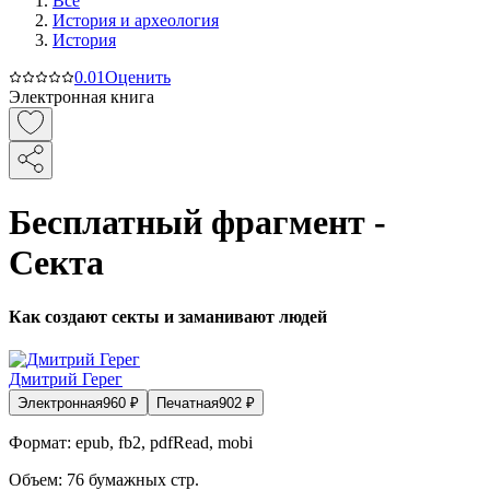
Все
История и археология
История
0.0
1
Оценить
Электронная книга
Бесплатный фрагмент -
Cекта
Как создают секты и заманивают людей
Дмитрий Герег
Электронная
960
₽
Печатная
902
₽
Формат:
epub, fb2, pdfRead, mobi
Объем:
76
бумажных стр.