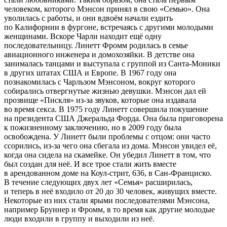
человеком, которого Мэнсон принял в свою «Семью». Она
уволилась с работы, и они вдвоём начали ездить
по Калифорнии в фургоне, встречаясь с другими молодыми
женщинами. Вскоре Чарли находит ещё одну
последовательницу. Линетт Фромм родилась в семье
авиационного инженера и домохозяйки. В детстве она
занималась танцами и выступала с группой из Санта-Моники
в других штатах США и Европе. В 1967 году она
познакомилась с Чарльзом Мэнсоном, вокруг которого
собирались отвергнутые жизнью девушки. Мэнсон дал ей
прозвище «Пискля» из-за звуков, которые она издавала
во время секса. В 1975 году Линетт совершила покушение
на президента США Джеральда Форда. Она была приговорена
к пожизненному заключению, но в 2009 году была
освобождена. У Линетт были проблемы с отцом: они часто
ссорились, из-за чего она сбегала из дома. Мэнсон увидел её,
когда она сидела на скамейке. Он убедил Линетт в том, что
был создан для неё. И все трое стали жить вместе
в арендованном доме на Коул-стрит, 636, в Сан-Франциско.
В течение следующих двух лет «Семья» расширилась,
и теперь в неё входило от 20 до 30 человек, живущих вместе.
Некоторые из них стали ярыми последователями Мэнсона,
например Бруннер и Фромм, в то время как другие молодые
люди входили в группу и выходили из неё.