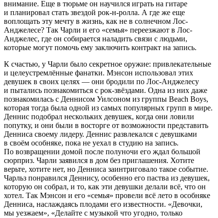
внимание. Еще в тюрьме он научился играть на гитаре
и планировал стать звездой рок-н-ролла. А где же еще
воплощать эту мечту в жизнь, как не в солнечном Лос-
Анджелесе? Так Чарли и его «семья» переезжают в Лос-
Анджелес, где он собирается наладить связи с людьми,
которые могут помочь ему заключить контракт на запись.
К счастью, у Чарли было секретное оружие: привлекательные
и целеустремлённые фанатки. Мэнсон использовал этих
девушек в своих целях — они бродили по Лос-Анджелесу
и пытались познакомиться с рок-звёздами. Одна из них даже
познакомилась с Деннисом Уилсоном из группы Beach Boys,
которая тогда была одной из самых популярных групп в мире.
Деннис подобрал нескольких девушек, когда они ловили
попутку, и они были в восторге от возможности представить
Денниса своему лидеру. Деннис развлекался с девушками
в своём особняке, пока не уехал в студию на запись.
По возвращении домой после полуночи его ждал большой
сюрприз. Чарли заявился в дом без приглашения. Хотите
верьте, хотите нет, но Денниса заинтриговало такое событие.
Чарльз понравился Деннису, особенно его паства из девушек,
которую он собрал, и то, как эти девушки делали всё, что он
хотел. Так Мэнсон и его «семья» провели всё лето в особняке
Денниса, наслаждаясь плодами его известности. «Девочки,
мы уезжаем», «Делайте с музыкой что угодно, только