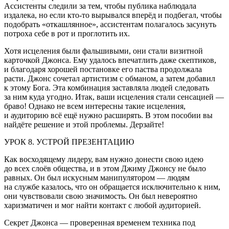
Ассистенты следили за тем, чтобы публика наблюдала
издалека, но если кто-то вырывался вперёд и подбегал, чтобы
подобрать «откашлянное», ассистентам полагалось засунуть
потроха себе в рот и проглотить их.
Хотя исцеления были фальшивыми, они стали визитной
карточкой Джонса. Ему удалось впечатлить даже скептиков,
и благодаря хорошей постановке его паства продолжала
расти. Джонс сочетал артистизм с обманом, а затем добавил
к этому Бога. Эта комбинация заставляла людей следовать
за ним куда угодно. Итак, ваши исцеления стали сенсацией —
браво! Однако не всем интересны такие исцеления,
и аудиторию всё ещё нужно расширять. В этом пособии вы
найдёте решение и этой проблемы. Дерзайте!
УРОК 8. УСТРОЙ ПРЕЗЕНТАЦИЮ
Как восходящему лидеру, вам нужно донести свою идею
до всех слоёв общества, и в этом Джиму Джонсу не было
равных. Он был искусным манипулятором — людям
на службе казалось, что он обращается исключительно к ним,
они чувствовали свою значимость. Он был невероятно
харизматичен и мог найти контакт с любой аудиторией.
Секрет Джонса — проверенная временем техника под