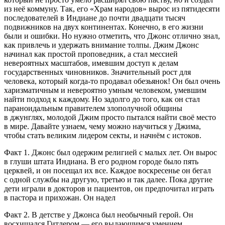
из неё коммуну. Так, его «Храм народов» вырос из пятидесяти
последователей в Индиане до почти двадцати тысяч
подвижников на двух континентах. Конечно, в его жизни
были и ошибки. Но нужно отметить, что Джонс отлично знал,
как привлечь и удержать внимание толпы. Джим Джонс
начинал как простой проповедник, а стал мессией
невероятных масштабов, имевшим доступ к делам
государственных чиновников. Значительный рост для
человека, который когда-то продавал обезьянок! Он был очень
харизматичным и невероятно умным человеком, умевшим
найти подход к каждому. Но задолго до того, как он стал
параноидальным правителем злополучной общины
в джунглях, молодой Джим просто пытался найти своё место
в мире. Давайте узнаем, чему можно научиться у Джима,
чтобы стать великим лидером секты, и начнём с истоков.
Факт 1. Джонс был одержим религией с малых лет.
Он вырос
в глуши штата Индиана. В его родном городе было пять
церквей, и он посещал их все. Каждое воскресенье он бегал
с одной службы на другую, третью и так далее. Пока другие
дети играли в докторов и пациентов, он предпочитал играть
в пастора и прихожан. Он надел
Факт 2. В детстве у Джонса был необычный герой.
Он
восхищался Гитлером — его выдающимся умением