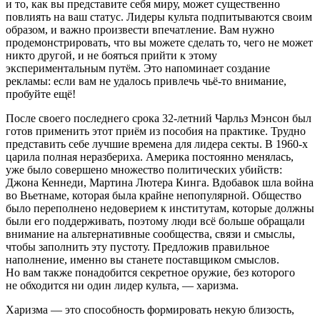
и то, как вы представите себя миру, может существенно
повлиять на ваш статус. Лидеры культа подпитываются своим
образом, и важно произвести впечатление. Вам нужно
продемонстрировать, что вы можете сделать то, чего не может
никто другой, и не бояться прийти к этому
экспериментальным путём. Это напоминает создание
рекламы: если вам не удалось привлечь чьё-то внимание,
пробуйте ещё!
После своего последнего срока 32-летний Чарльз Мэнсон был
готов применить этот приём из пособия на практике. Трудно
представить себе лучшие времена для лидера секты. В 1960-х
царила полная неразбериха. Америка постоянно менялась,
уже было совершено множество политических убийств:
Джона Кеннеди, Мартина Лютера Кинга. Вдобавок шла война
во Вьетнаме, которая была крайне непопулярной. Общество
было переполнено недоверием к институтам, которые должны
были его поддерживать, поэтому люди всё больше обращали
внимание на альтернативные сообщества, связи и смыслы,
чтобы заполнить эту пустоту. Предложив правильное
наполнение, именно вы станете поставщиком смыслов.
Но вам также понадобится секретное оружие, без которого
не обходится ни один лидер культа, — харизма.
Харизма — это способность формировать некую близость,