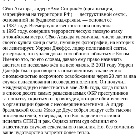
Сёко Асахара, лидер «Аум Синрикё» (организация,
запрещённая на территории РФ) — деструктивной секты,
основанной на буддизме ваджраяны, — основал её
в 1987 году. Всемирную известность она получила
в 1995 году, совершив террористическую газовую атаку
в токийском метро. Сёко Асахара увеличивал число адептов
своего культа конца света, публикуя фотографии, на которых
он левитирует. Уоррен Джеффс, лидер полигамной секты,
утверждал, что унаследовал способность общаться с Богом.
Именно это, по его словам, давало ему право назначать
адептам по несколько жён на всю жизнь. В 2011 году Уоррен
Джеффс был приговорён к пожизненному заключению
с возможностью досрочного освобождения через 20 лет за два
случая изнасилования несовершеннолетних. Он получил
международную известность в мае 2006 года, когда попал
в список десяти самых разыскиваемых ФБР преступников
за попытку скрыться от правосудия, которое обвиняло его
в организации браков с несовершеннолетними. А лидер
бразильской секты Жоао де Деус собрал вокруг себя тысячи
последователей, утверждая, что Бог наделил его силой
исцелять СПИД и рак. Однако затем суд обвинил его
в шестистах случаях сексуального насилия. Но, без сомнения,
ваше чудотворство встретят более тепло.