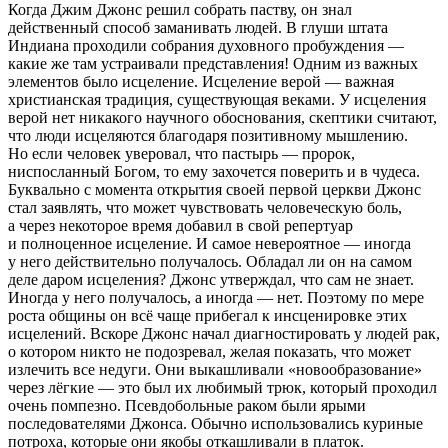
Когда Джим Джонс решил собрать паству, он знал
действенный способ заманивать людей. В глуши штата
Индиана проходили собрания духовного пробуждения —
какие же там устраивали представления! Одним из важных
элементов было исцеление. Исцеление верой — важная
христианская традиция, существующая веками. У исцеления
верой нет никакого научного обоснования, скептики считают,
что люди исцеляются благодаря позитивному мышлению.
Но если человек уверовал, что пастырь — пророк,
ниспосланный Богом, то ему захочется поверить и в чудеса.
Буквально с момента открытия своей первой церкви Джонс
стал заявлять, что может чувствовать человеческую боль,
а через некоторое время добавил в свой репертуар
и полноценное исцеление. И самое невероятное — иногда
у него действительно получалось. Обладал ли он на самом
деле даром исцеления? Джонс утверждал, что сам не знает.
Иногда у него получалось, а иногда — нет. Поэтому по мере
роста общины он всё чаще прибегал к инсценировке этих
исцелений. Вскоре Джонс начал диагностировать у людей рак,
о котором никто не подозревал, желая показать, что может
излечить все недуги. Они выкашливали «новообразование»
через лёгкие — это был их любимый трюк, который проходил
очень помпезно. Псевдобольные раком были ярыми
последователями Джонса. Обычно использовались куриные
потроха, которые они якобы откашливали в платок.