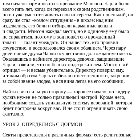
там начало формироваться призвание Мэнсона. Чарли было
всего пять лет, когда он переехал к своим родственникам,
но он уже умел отстаивать свои интересы. Как новенький, он
сразу же стал «козлом отпущения» в школе: над ним
издевались, его били и отбирали карманные деньги
и сладости. Мэнсон жаждал мести, но в одиночку ему было
не справиться, поэтому в ход пошёл его врождённый
талант — талант убеждать. Он нашёл тех, кто проявил
сочувствие, и воспользовался своим обаянием. Через пару
дней новые друзья Чарли осуществили долгожданную месть.
Оказавшись в кабинете директора, девочки, защищавшие
Чарли, заявили, что он был их подстрекателем. Мэнсон всё
отрицал — и весьма убедительно. Директор поверил ему,
и таким образом Чарльз избежал ответственности, закрепив
за собой звание злодея, а вся вина легла на его сообщниц.
Найти свою сильную сторону — хорошее начало, но лидеру
культа нужен не только правильный настрой. Кроме него,
необходимо создать уникальную систему верований, которая
будет построена вокруг вас. И не стоит ограничивать свою
фантазию.
УРОК 2. ОПРЕДЕЛИСЬ С ДОГМОЙ
Секты представлены в различных формах: есть религиозные