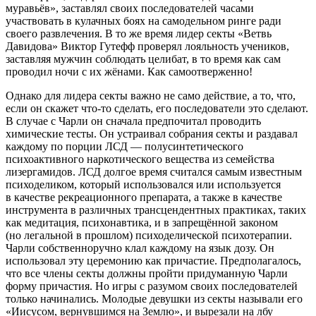
муравьёв», заставлял своих последователей часами
участвовать в кулачных боях на самодельном ринге ради
своего развлечения. В то же время лидер секты «Ветвь
Давидова» Виктор Гутефф проверял лояльность учеников,
заставляя мужчин соблюдать целибат, в то время как сам
проводил ночи с их жёнами. Как самоотверженно!
Однако для лидера секты важно не само действие, а то, что,
если он скажет что-то сделать, его последователи это сделают.
В случае с Чарли он сначала предпочитал проводить
химические тесты. Он устраивал собрания секты и раздавал
каждому по порции ЛСД — полусинтетического
психоактивного наркотического вещества из семейства
лизергамидов. ЛСД долгое время считался самым известным
психоделиком, который использовался или используется
в качестве рекреационного препарата, а также в качестве
инструмента в различных трансцендентных практиках, таких
как медитация, психонавтика, и в запрещённой законом
(но легальной в прошлом) психоделической психотерапии.
Чарли собственноручно клал каждому на язык дозу. Он
использовал эту церемонию как причастие. Предполагалось,
что все члены секты должны пройти придуманную Чарли
форму причастия. Но игры с разумом своих последователей
только начинались. Молодые девушки из секты называли его
«Иисусом, вернувшимся на Землю», и вырезали на лбу