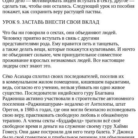
Одно дело — мотивировать людей вступать в секту, другое —
сделать так, чтобы они остались. Следующий урок из пособия
покажет, как сохранить веру растущей паствы.
УРОК 9. ЗАСТАВЬ ВНЕСТИ СВОИ ВКЛАД
Что бы ни говорили о сектах, они объединяют людей.
Человеку приятно вступать в связь с другими
представителями рода. Ему нравится петь и танцевать,
а также делать вещи, которые покажутся культовыми. И ничто
не объединяет сильнее, чем принудительное совместное
проживание взрослых незнакомых людей. Все настоящие
лидеры сект знают это.
Сёко Асахара сплотил своих последователей, поселив их
в коммунальном жилом помещении, кишевшем паразитами,
ведь, согласно его учению, нельзя убивать ни одно живое
существо. Последователи индийского гуру Бхагвана
Раджниша активно участвовали в строительстве автономного
поселения «Раджнишпурам» недалеко от Антилопы, штат
Орегон, в 1980-х годах, где они могли безопасно исповедовать
свою веру, практиковать свободную любовь и обнажённую
терапию. А члены секты «Буддафилд» тратили всё своё
свободное время и деньги на служение своему гуру Хайми
Гомесу. Они даже построили для него театр балета. У Джонса
было своё грамотное и прибыльное решение для объединения