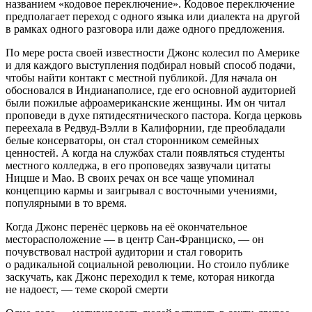
названием «кодовое переключение». Кодовое переключение
предполагает переход с одного языка или диалекта на другой
в рамках одного разговора или даже одного предложения.
По мере роста своей известности Джонс колесил по Америке
и для каждого выступления подбирал новый способ подачи,
чтобы найти контакт с местной публикой. Для начала он
обосновался в Индианаполисе, где его основной аудиторией
были пожилые афроамериканские женщины. Им он читал
проповеди в духе пятидесятнического пастора. Когда церковь
переехала в Редвуд-Вэлли в Калифорнии, где преобладали
белые консерваторы, он стал сторонником семейных
ценностей. А когда на службах стали появляться студенты
местного колледжа, в его проповедях зазвучали цитаты
Ницше и Мао. В своих речах он все чаще упоминал
концепцию кармы и заигрывал с восточными учениями,
популярными в то время.
Когда Джонс перенёс церковь на её окончательное
месторасположение — в центр Сан-Франциско, — он
почувствовал настрой аудитории и стал говорить
о радикальной социальной революции. Но стоило публике
заскучать, как Джонс переходил к теме, которая никогда
не надоест, — теме скорой смерти