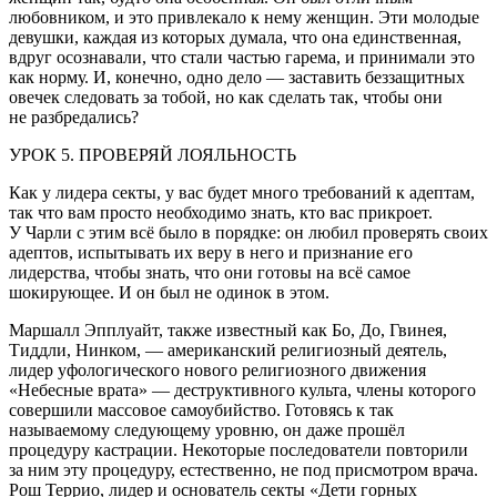
любовником, и это привлекало к нему женщин. Эти молодые
девушки, каждая из которых думала, что она единственная,
вдруг осознавали, что стали частью гарема, и принимали это
как норму. И, конечно, одно дело — заставить беззащитных
овечек следовать за тобой, но как сделать так, чтобы они
не разбредались?
УРОК 5. ПРОВЕРЯЙ ЛОЯЛЬНОСТЬ
Как у лидера секты, у вас будет много требований к адептам,
так что вам просто необходимо знать, кто вас прикроет.
У Чарли с этим всё было в порядке: он любил проверять своих
адептов, испытывать их веру в него и признание его
лидерства, чтобы знать, что они готовы на всё самое
шокирующее. И он был не одинок в этом.
Маршалл Эпплуайт, также известный как Бо, До, Гвинея,
Тиддли, Нинком, — американский религиозный деятель,
лидер уфологического нового религиозного движения
«Небесные врата» — деструктивного культа, члены которого
совершили массовое самоубийство. Готовясь к так
называемому следующему уровню, он даже прошёл
процедуру кастрации. Некоторые последователи повторили
за ним эту процедуру, естественно, не под присмотром врача.
Рош Террио, лидер и основатель секты «Дети горных