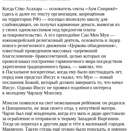
Когда Сёко Асахара — основатель секты «Аум Синрикё»
(здесь и далее по тексту организация, запрещённая
на территории РФ) — посещал японскую школу для
слабовидящих, он получал карманные деньги, вымогая их
у своих одноклассников под предлогом платы
за покровительство. А его преподобие Сан Мен Мун —
южнокорейский религиозный деятель, основатель и лидер
нового религиозного движения «Церковь объединения»,
известный проведением массовых «церемоний
благословения» бракосочетаний, целью которых он
провозглашал построение гармоничного мира посредством
укрепления традиционного брака, — заявлял, что
в Пасхальное воскресенье, когда ему было шестнадцать лет,
перед ним предстал Иисус и сказал, что Мун — новый
посланник Божий, который должен завершить то, что начал
Иисус. Однако Иисус не проявил подобного интереса
к молодому Чарльзу Мэнсону.
Мэнсон появился на свет нежеланным ребёнком: он родился
в Цинциннати, не зная своего отца, у непутёвой матери.
Чарли был ещё младенцем, когда его мать и дядю арестовали
за ограбление и отправили в тюрьму Западной Виргинии.
Тогда он переехал к другим дяде и тёте в маленький городок
Макмехен. Такую глушь ещё нужно было поискать, и именно