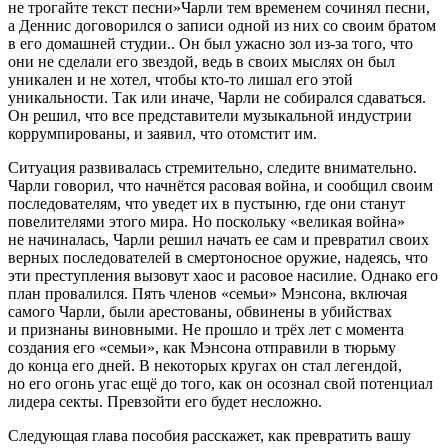
не трогайте текст песни»Чарли тем временем сочинял песни,
а Деннис договорился о записи одной из них со своим братом
в его домашней студии.. Он был ужасно зол из-за того, что
они не сделали его звездой, ведь в своих мыслях он был
уникален и не хотел, чтобы кто-то лишал его этой
уникальности. Так или иначе, Чарли не собирался сдаваться.
Он решил, что все представители музыкальной индустрии
коррумпированы, и заявил, что отомстит им.
Ситуация развивалась стремительно, следите внимательно.
Чарли говорил, что начнётся расовая война, и сообщил своим
последователям, что уведет их в пустыню, где они станут
повелителями этого мира. Но поскольку «великая война»
не начиналась, Чарли решил начать ее сам и превратил своих
верных последователей в смертоносное оружие, надеясь, что
эти преступления вызовут хаос и расовое насилие. Однако его
план провалился. Пять членов «семьи» Мэнсона, включая
самого Чарли, были арестованы, обвинены в убийствах
и признаны виновными. Не прошло и трёх лет с момента
создания его «семьи», как Мэнсона отправили в тюрьму
до конца его дней. В некоторых кругах он стал легендой,
но его огонь угас ещё до того, как он осознал свой потенциал
лидера секты. Превзойти его будет несложно.
Следующая глава пособия расскажет, как превратить вашу