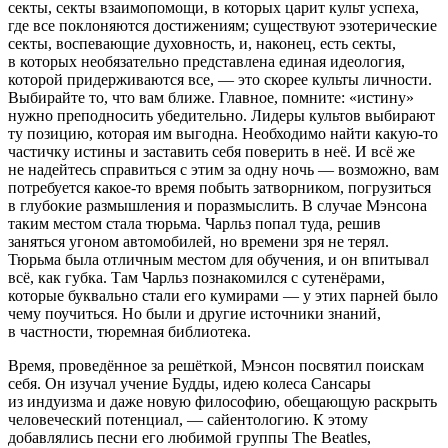
секты, секты взаимопомощи, в которых царит культ успеха,
где все поклоняются достижениям; существуют эзотерические
секты, воспевающие духовность, и, наконец, есть секты,
в которых необязательно представлена единая идеология,
которой придерживаются все, — это скорее культы личности.
Выбирайте то, что вам ближе. Главное, помните: «истину»
нужно преподносить убедительно. Лидеры культов выбирают
ту позицию, которая им выгодна. Необходимо найти какую-то
частичку истины и заставить себя поверить в неё. И всё же
не надейтесь справиться с этим за одну ночь — возможно, вам
потребуется какое-то время побыть затворником, погрузиться
в глубокие размышления и поразмыслить. В случае Мэнсона
таким местом стала тюрьма. Чарльз попал туда, решив
заняться угоном автомобилей, но времени зря не терял.
Тюрьма была отличным местом для обучения, и он впитывал
всё, как губка. Там Чарльз познакомился с сутенёрами,
которые буквально стали его кумирами — у этих парней было
чему поучиться. Но были и другие источники знаний,
в частности, тюремная библиотека.
Время, проведённое за решёткой, Мэнсон посвятил поискам
себя. Он изучал учение Будды, идею колеса Сансары
из индуизма и даже новую философию, обещающую раскрыть
человеческий потенциал, — сайентологию. К этому
добавлялись песни его любимой группы The Beatles,