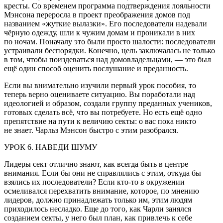
кресты. Со временем программа подтверждения лояльности
Мэнсона переросла в проект преображения домов под
названием «жуткие вылазки». Его последователи надевали
чёрную одежду, шли к чужим домам и проникали в них
по ночам. Поначалу это были просто шалости: последователи
устраивали беспорядки. Конечно, цель заключалась не только
в том, чтобы поиздеваться над домовладельцами, — это был
ещё один способ оценить послушание и преданность.
Если вы внимательно изучили первый урок пособия, то
теперь верно оцениваете ситуацию. Вы поработали над
идеологией и образом, создали группу преданных учеников,
готовых сделать всё, что вы потребуете. Но есть ещё одно
препятствие на пути к величию секты: о вас пока никто
не знает. Чарльз Мэнсон быстро с этим разобрался.
УРОК 6. НАВЕДИ ШУМУ
Лидеры сект отлично знают, как всегда быть в центре
внимания. Если бы они не справлялись с этим, откуда бы
взялись их последователи? Если кто-то в окружении
осмеливался перехватить внимание, которое, по мнению
лидеров, должно принадлежать только им, этим людям
приходилось несладко. Еще до того, как Чарли занялся
созданием секты, у него был план, как привлечь к себе