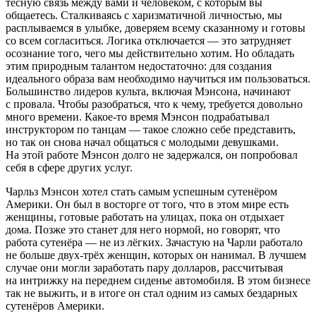
тесную связь между вами и человеком, с которым вы
общаетесь. Сталкиваясь с харизматичной личностью, мы
расплываемся в улыбке, доверяем всему сказанному и готовы
со всем согласиться. Логика отключается — это затрудняет
осознание того, чего мы действительно хотим. Но обладать
этим природным талантом недостаточно: для создания
идеального образа вам необходимо научиться им пользоваться.
Большинство лидеров культа, включая Мэнсона, начинают
с провала. Чтобы разобраться, что к чему, требуется довольно
много времени. Какое-то время Мэнсон подрабатывал
инструктором по танцам — такое сложно себе представить,
но так он снова начал общаться с молодыми девушками.
На этой работе Мэнсон долго не задержался, он попробовал
себя в сфере других услуг.
Чарльз Мэнсон хотел стать самым успешным сутенёром
Америки. Он был в восторге от того, что в этом мире есть
женщины, готовые работать на улицах, пока он отдыхает
дома. Позже это станет для него нормой, но говорят, что
работа сутенёра — не из лёгких. Зачастую на Чарли работало
не больше двух-трёх женщин, которых он нанимал. В лучшем
случае они могли заработать пару долларов, рассчитывая
на интрижку на переднем сиденье автомобиля. В этом бизнесе
так не выжить, и в итоге он стал одним из самых бездарных
сутенёров Америки.