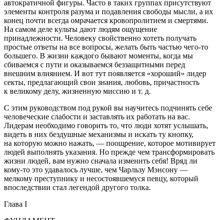
автократичной фигуры. Часто в таких группах присутствуют
элементы контроля разума и подавления свободы мысли, а их
конец почти всегда омрачается кровопролитием и смертями.
На самом деле культы дают людям ощущение
принадлежности. Человеку свойственно хотеть получать
простые ответы на все вопросы, желать быть частью чего-то
большего. В жизни каждого бывают моменты, когда мы
сбиваемся с пути и оказываемся беззащитными перед
внешним влиянием. И вот тут появляется «хороший» лидер
секты, предлагающий свои знания, любовь, причастность
к великому делу, жизненную миссию и т. д.
С этим руководством под рукой вы научитесь подчинять себе
человеческие слабости и заставлять их работать на вас.
Лидерам необходимо говорить то, что люди хотят услышать,
видеть в них бездушные механизмы и искать ту кнопку,
на которую можно нажать, — поощрение, которое мотивирует
людей выполнять указания. Но прежде чем трансформировать
жизни людей, вам нужно сначала изменить себя! Вряд ли
кому-то это удавалось лучше, чем Чарльзу Мэнсону —
мелкому преступнику и несостоявшемуся певцу, который
впоследствии стал легендой другого толка.
Глава I