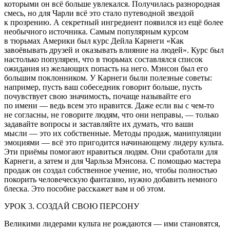
которыми он всё больше увлекался. Получилась разнородная
смесь, но для Чарли всё это стало путеводной звездой
к прозрению. А секретный ингредиент появился из ещё более
необычного источника. Самым популярным курсом
в тюрьмах Америки был курс Дейла Карнеги «Как
завоёвывать друзей и оказывать влияние на людей». Курс был
настолько популярен, что в тюрьмах составлялся список
ожидания из желающих попасть на него. Мэнсон был его
большим поклонником. У Карнеги были полезные советы:
например, пусть ваш собеседник говорит больше, пусть
почувствует свою значимость, почаще называйте его
по имени — ведь всем это нравится. Даже если вы с чем-то
не согласны, не говорите людям, что они неправы, — только
задавайте вопросы и заставляйте их думать, что ваши
мысли — это их собственные. Методы продаж, манипуляции
эмоциями — всё это пригодится начинающему лидеру культа.
Эти приёмы помогают нравиться людям. Они сработали для
Карнеги, а затем и для Чарльза Мэнсона. С помощью мастера
продаж он создал собственное учение, но, чтобы полностью
покорить человеческую фантазию, нужно добавить немного
блеска. Это пособие расскажет вам и об этом.
УРОК 3. СОЗДАЙ СВОЮ ПЕРСОНУ
Великими лидерами культа не рождаются — ими становятся,