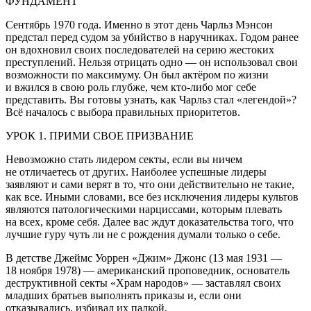
ФУНДАМЕНТ
Сентябрь 1970 года. Именно в этот день Чарльз Мэнсон
предстал перед судом за убийство в наручниках. Годом ранее
он вдохновил своих последователей на серию жестоких
преступлений. Нельзя отрицать одно — он использовал свои
возможности по максимуму. Он был актёром по жизни
и вжился в свою роль глубже, чем кто-либо мог себе
представить. Вы готовы узнать, как Чарльз стал «легендой»?
Всё началось с выбора правильных приоритетов.
УРОК 1. ПРИМИ СВОЕ ПРИЗВАНИЕ
Невозможно стать лидером секты, если вы ничем
не отличаетесь от других. Наиболее успешные лидеры
заявляют и сами верят в то, что они действительно не такие,
как все. Иными словами, все без исключения лидеры культов
являются патологическими нарциссами, которым плевать
на всех, кроме себя. Далее вас ждут доказательства того, что
лучшие гуру чуть ли не с рождения думали только о себе.
В детстве Джеймс Уоррен «Джим» Джонс (13 мая 1931 —
18 ноября 1978) — американский проповедник, основатель
деструктивной секты «Храм народов» — заставлял своих
младших братьев выполнять приказы и, если они
отказывались, избивал их палкой.