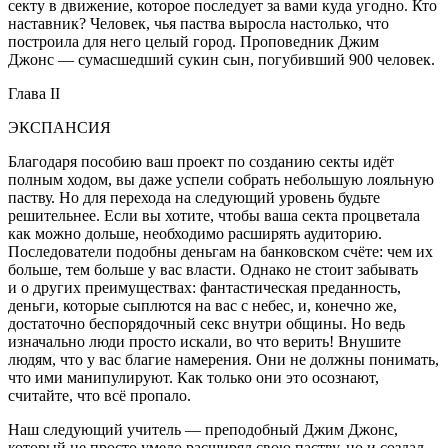
секту в движение, которое последует за вами куда угодно. Кто
наставник? Человек, чья паства выросла настолько, что
построила для него целый город. Проповедник Джим
Джонс — сумасшедший сукин сын, погубивший 900 человек.
Глава II
ЭКСПАНСИЯ
Благодаря пособию ваш проект по созданию секты идёт
полным ходом, вы даже успели собрать небольшую лояльную
паству. Но для перехода на следующий уровень будьте
решительнее. Если вы хотите, чтобы ваша секта процветала
как можно дольше, необходимо расширять аудиторию.
Последователи подобны деньгам на банковском счёте: чем их
больше, тем больше у вас власти. Однако не стоит забывать
и о других преимуществах: фантастическая преданность,
деньги, которые сыплются на вас с небес, и, конечно же,
достаточно беспорядочный секс внутри общины. Но ведь
изначально люди просто искали, во что верить! Внушите
людям, что у вас благие намерения. Они не должны понимать,
что ими манипулируют. Как только они это осознают,
считайте, что всё пропало.
Наш следующий учитель — преподобный Джим Джонс,
который не просто умело расширял свою паству, но и создал