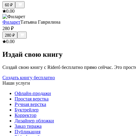
60
₽
0.0
0
Филарет
Татьяна Гаврилина
280
₽
280
₽
0.0
0
Издай свою книгу
Создай свою книгу с Rideró бесплатно прямо сейчас. Это просто,
Создать книгу бесплатно
Наши услуги
Офлайн-продажи
Простая верстка
Ручная верстка
Буктрейлер
Корректор
Дизайнер обложки
Заказ тиража
Публикация