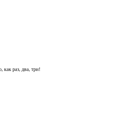
 как раз, два, три!