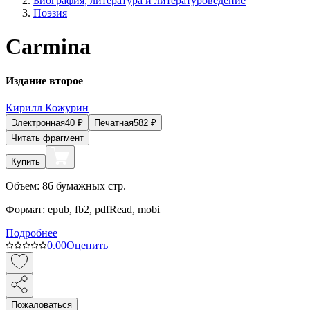
Биография, литература и литературоведение
Поэзия
Carmina
Издание второе
Кирилл Кожурин
Электронная
40
₽
Печатная
582
₽
Читать фрагмент
Купить
Объем:
86
бумажных стр.
Формат:
epub, fb2, pdfRead, mobi
Подробнее
0.0
0
Оценить
Пожаловаться