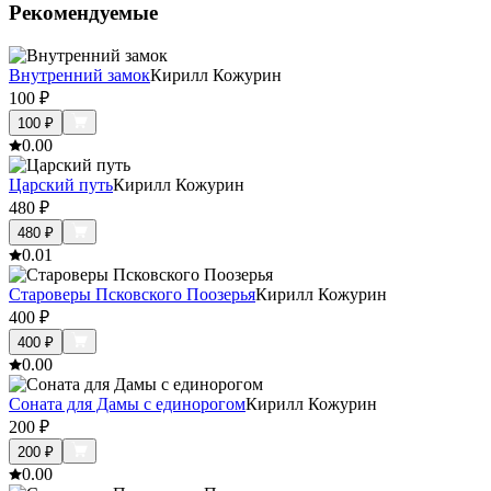
Рекомендуемые
Внутренний замок
Кирилл Кожурин
100
₽
100
₽
0.0
0
Царский путь
Кирилл Кожурин
480
₽
480
₽
0.0
1
Староверы Псковского Поозерья
Кирилл Кожурин
400
₽
400
₽
0.0
0
Соната для Дамы с единорогом
Кирилл Кожурин
200
₽
200
₽
0.0
0