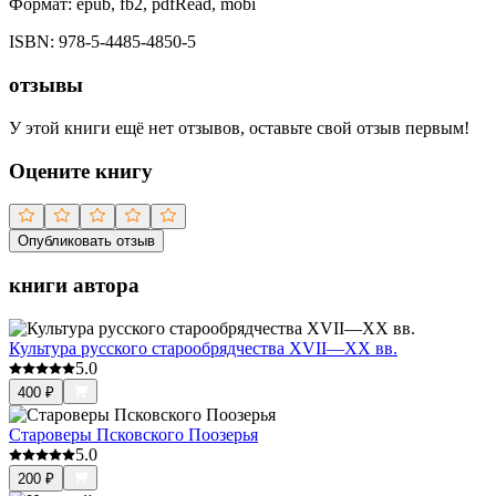
Формат:
epub, fb2, pdfRead, mobi
ISBN:
978-5-4485-4850-5
отзывы
У этой книги ещё нет отзывов, оставьте свой отзыв первым!
Оцените книгу
Опубликовать отзыв
книги автора
Культура русского старообрядчества XVII—XX вв.
5.0
400
₽
Староверы Псковского Поозерья
5.0
200
₽