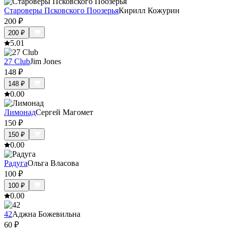
Староверы Псковского Поозерья
Кирилл Кожурин
200
₽
200
₽
5.0
1
27 Club
Jim Jones
148
₽
148
₽
0.0
0
Лимонад
Сергей Магомет
150
₽
150
₽
0.0
0
Радуга
Ольга Власова
100
₽
100
₽
0.0
0
42
Аджна Божевильна
60
₽