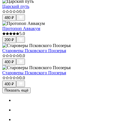
Царский путь
0.0
480
₽
Протопоп Аввакум
5.0
200
₽
Староверы Псковского Поозерья
0.0
400
₽
Староверы Псковского Поозерья
0.0
400
₽
Показать ещё