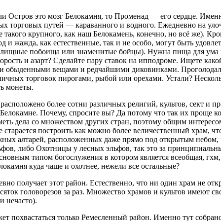
ли Остров это мозг Белокамня, то Променад — его сердце. Именн
ых торговых путей — караванного и водного. Ежедневно на улоч
е такого крупного, как наш Белокамень, конечно, но всё же). К
и жажда, как естественные, так и не особо, могут быть удовле
релищные побоища или знаменитые бойцы). Нужна пища для ума 
ость и азарт? Сделайте пару ставок на ипподроме. Ищете какой
ми обыденными вещами и редчайшими диковинками. Проголодалис
уличных торговок пирогами, рыбой или орехами. Устали? Несколь
ть монеты.
 расположено более сотни различных религий, культов, сект и 
Белокамне. Почему, спросите вы? Да потому что так их проще к
иметь дела со множеством других стран, поэтому общим интерес
ие старается построить как можно более величественный храм, ч
можных алтарей, расположенных даже прямо под открытым небом,
фов, либо Охотницы у лесных эльфов, так это за принципиальны
основным типом богослужения в котором является всеобщая, гх
камня куда чаще и охотнее, нежели все остальные?
евно получает этот район. Естественно, что ни один храм не о
есяток головорезов за раз. Множество храмов и культов имеют 
и нечасто).
ет похвастаться только Ремесленный район. Именно тут собрано