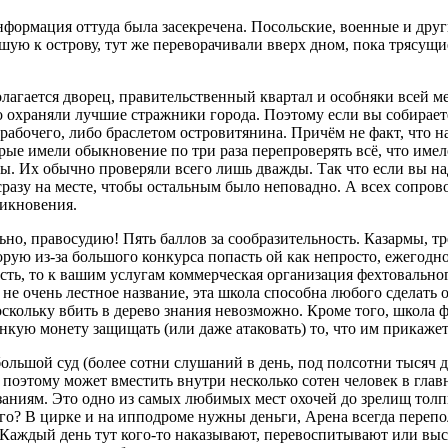
информация оттуда была засекречена. Посольские, военные и дру
шую к острову, тут же переворачивали вверх дном, пока трясущ
полагается дворец, правительственный квартал и особняки всей 
ко охраняли лучшие стражники города. Поэтому если вы собирает
абочего, либо браслетом островитянина. Причём не факт, что н
е имели обыкновение по три раза перепроверять всё, что имел
ы. Их обычно проверяли всего лишь дважды. Так что если вы над
сразу на месте, чтобы остальным было неповадно. А всех сопро
никновения.
, правосудию! Пять баллов за сообразительность. Казармы, т
торую из-за большого конкурса попасть ой как непросто, ежегод
асть, то к вашим услугам коммерческая организация фехтовально
 не очень лестное название, эта школа способна любого сделат
оскольку вбить в дерево знания невозможно. Кроме того, школа
нкую монету защищать (или даже атаковать) то, что им прикаже
большой суд (более сотни слушаний в день, под полсотни тысяч 
оэтому может вместить внутри несколько сотен человек в главно
ниям. Это одно из самых любимых мест охочей до зрелищ толпы
ного? В цирке и на ипподроме нужны деньги, Арена всегда переп
. Каждый день тут кого-то наказывают, перевоспитывают или вы