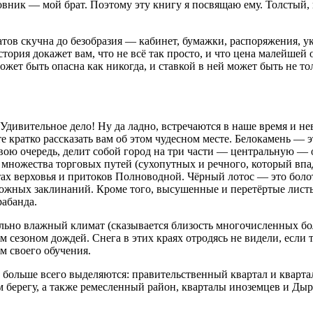
новник — мой брат. Поэтому эту книгу я посвящаю ему. Толстый,
в скучна до безобразия — кабинет, бумажки, распоряжения, ука
стория докажет вам, что не всё так просто, и что цена малейше
ожет быть опасна как никогда, и ставкой в ней может быть не то
ивительное дело! Ну да ладно, встречаются в наше время и нев
ьте кратко рассказать вам об этом чудесном месте. Белокамень — 
свою очередь, делит собой город на три части — центральную — 
и множества торговых путей (сухопутных и речного, который впа
тах верховья и притоков Полноводной. Чёрный лотос — это боло
ложных заклинаний. Кроме того, высушенные и перетёртые лис
рабанда.
но влажный климат (сказывается близость многочисленных боло
сезоном дождей. Снега в этих краях отродясь не видели, если 
м своего обучения.
 больше всего выделяются: правительственный квартал и квартал
м берегу, а также ремесленный район, кварталы иноземцев и Д