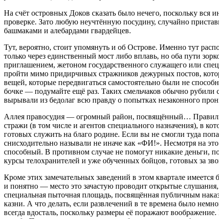
На счёт островных Доков сказать было нечего, поскольку вся 
проверке. Зато любую неучтённую посудину, случайно пристав
башмаками и алебардами гвардейцев.
Тут, вероятно, стоит упомянуть и об Острове. Именно тут рас
только через единственный мост либо вплавь, но оба пути зор
приглашением, жетоном государственного служащего или спецр
пройти мимо придирчивых стражников дежурных постов, которы
вещей, которые передвигаться самостоятельно были не способн
бочке — подумайте ещё раз. Таких смельчаков обычно рубили 
вырывали из бедолаг всю правду о попытках незаконного про
Аллея правосудия — огромный район, посвящённый… Правильно
стражи (в том числе и агентов специального назначения), в ко
готовых служить на благо родине. Если вы не смогли туда поп
снисходительно называли не иначе как «ФИ!». Несмотря на это
способный. В противном случае не помогут никакие деньги, п
курсы телохранителей и уже обученных бойцов, готовых за зво
Кроме этих замечательных заведений в этом квартале имеется 
и понятно — место это зачастую проводит открытые слушания, п
специальная пыточная площадь, посвящённая публичным наказа
казни. А что делать, если развлечений в те времена было нем
всегда вдосталь, поскольку размеры её поражают воображение