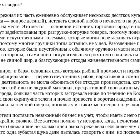
их сводок?
ережная их часть ежедневно обслуживает несколько десятков куп
са — вопрос десятый), истекать слюной любого нечистого на ру
ть на месте. Это место — основной источник торговли города 
ут задействованы при разгрузке-погрузке товаров, поэтому поде
ми искусственными големами, которые могли перетаскивать огро
 поэтому многие грузчики тогда остались не у дел. Разозлённы
ов, которые были неустойчивы к обычному оружию и части маги
в стороны, а сами они с оглушительным грохотом свалились на з
я не свиной жир, а благоухающие отходы жизнедеятельности сам
к, пирог и барж, основная цель которых рыбный промысел и пер
 неофициальной — перевоз неучтённых рабов, наркотиков и сомн
я деятельность не могла обходиться без отходов производства, к
веческий или не людской материал, прекративший свои жизни м
рода, большая часть которых застревала ниже по течению на К
на свои скрипучие телеги и ночью привести к воротам академии
асильственной смерти, поскольку из таких мертвецов получали
 хотели поставить незаконный бизнес на учёт, чтобы иметь с не
 крайне сложно. Все жители помнят ту историю, когда нечисты
 что ближайшие несколько дней рыба в реке вела себя более чем 
что одна зубастая щука даже пыталась говорить с ним, но поско