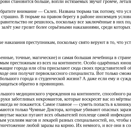
рови становится больше, вопли истязаемых звучат громче, лета
 Обратите внимание — Склеп. Названа тюрьма так потому, что у
 страшно. В тюрьме на правом берегу в районе иноземцев услов
равительство не решилось, поскольку все заключённые в них по
залёт уже грозит более серьёзными наказаниями, среди которых
е наказания преступникам, поскольку свято веруют в то, что у
нные, точные, магические) и самая большая лечебница в стране
самым престижным из всех на континенте. Особо одарённых юноше
жащие города или сёла присылают сюда своих представителей об
ходе они получат первоклассного специалиста. Вот только сможе
ольшого города и студенческой жизни? А даже если ему и сужде
вращаться обратно в провинцию.
льшого медицинского учреждения на континенте, способного ра
 в руки заботливых некромантов, которые воскресят вас из мёртв
икогда не покажется. Самое главное — суметь попасть в клинику
имаются только Чумные Доктора, которые убивают опасных зара
нутые маски пугают всех обывателей похлеще самой инфекции, 
ым усилиям магов и лекарей разных специальностей, но, чтобы 
ничтожение любой заразы на корню. Их немного, и все они в со