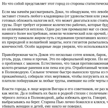
Но что собой представляет этот город со стороны статистическ
Если мы начнём рассматривать Доки, то обнаружим, что левоб
заставит стонать любого кладовщика (от удовольствия или ужа
готовых обложить налогом всё, что может двигаться или стоя
грузы. Порт требует огромное количество рабочих, которые буд
но оплачивается неплохо. Один раз там промышлял маг со свои
намного более востребован, нежели человеческий или орочий,
попросту намазали жиром путь следования грохотавших колосс
их природной и волшебной защиты, ноги гигантов разъехались 
конечностей. Особо задорные люди уверяли, что использовалс
Правобережная часть Доков это несколько сотен яликов, баро
уголь, руда, глина и прочая. Это по официальной версии. По
о проблемах с законом. Естественно, что такая противозаконна
колото-резаные ранения или пена изо рта. Отработанный чело
в Полноводную. Сильное течение быстро выносило трупы из го
прокажённых), собирали этих мертвяков, чтобы погрузить их 
платили побирушкам за любые трупы, имевшие на себе черты н
Власти города, в лице короля Вигора и его советников, не раз
как могли. Да и поймать их было в родной стихии с поличным
чёрного лотоса в Полноводной, дабы избежать ареста. Говорят,
выбрасываясь на берег. Старина Пью лично божился и клялся, 
убивать женщин и детей, ему никто не поверил.