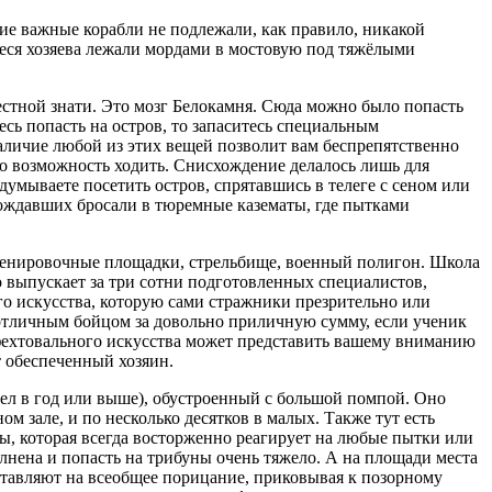
гие важные корабли не подлежали, как правило, никакой
иеся хозяева лежали мордами в мостовую под тяжёлыми
местной знати. Это мозг Белокамня. Сюда можно было попасть
есь попасть на остров, то запаситесь специальным
аличие любой из этих вещей позволит вам беспрепятственно
о возможность ходить. Снисхождение делалось лишь для
умываете посетить остров, спрятавшись в телеге с сеном или
вождавших бросали в тюремные казематы, где пытками
ренировочные площадки, стрельбище, военный полигон. Школа
но выпускает за три сотни подготовленных специалистов,
го искусства, которую сами стражники презрительно или
ь отличным бойцом за довольно приличную сумму, если ученик
 фехтовального искусства может представить вашему вниманию
т обеспеченный хозяин.
дел в год или выше), обустроенный с большой помпой. Оно
м зале, и по несколько десятков в малых. Также тут есть
, которая всегда восторженно реагирует на любые пытки или
олнена и попасть на трибуны очень тяжело. А на площади места
ставляют на всеобщее порицание, приковывая к позорному