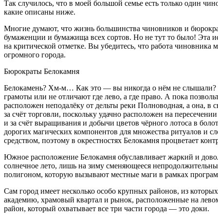
Так случилось, что в моей большой семье есть только один чи
какие описаны ниже.
Многие думают, что жизнь большинства чиновников и бюрократо
бумаженции и бумажища всех сортов. Но не тут то было! Эта и
на критической отметке. Вы убедитесь, что работа чиновника м
огромного города.
Бюрократы Белокамня
Белокамень? Хм-м… Как это — вы никогда о нём не слышали? Уд
грамоты или не отличают где лево, а где право. А пока позвол
расположен неподалёку от дельты реки Полноводная, а она, в 
за счёт торговли, поскольку удачно расположен на пересечени
и за счёт выращивания и добычи цветов чёрного лотоса в боло
дорогих магических компонентов для множества ритуалов и с
средством, поэтому в окрестностях Белокамня процветает конт
Южное расположение Белокамня обуславливает жаркий и доволь
солнечное лето, лишь на зиму сменяющееся непродолжительным 
полигоном, которую вызывают местные маги в рамках програм
Сам город имеет несколько особо крупных районов, из которых
академию, храмовый квартал и рынок, расположенные на лево
район, который охватывает все три части города — это доки.