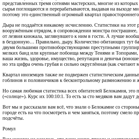
представленных тремя сотнями мастерских, многие из которых 
сырья поглощаются и перерабатываются, выдавая на выходе м
поэтому это единственный огромный квартал правостороннего Б
Дыра не поддаётся никакому исчислению. Статистики на этот р
вооружённым отрядом, в сопровождении монстра пострашнее, ин
от лезвия кинжала, заглянувшего к ним в гости. А лучше вообщ
в бездонную… Правильно, дыру. Количество обитающих тут бан
двумя большими противоборствующими преступными группиров
мелких банд или крупные побоища между Тенями и Топорами, и
ваша жизнь, здоровье, имущество, репутация и девичья (юноше
но эта цифра очень грубая и сильно округлённая (как считают
Квартал иноземцев также не подвержен статистическим данным
гоблинов и половинчиков к бесконтрольному размножению и ж
Но самая любимая статистика всех обитателей Белокамня, это
(«солнце»). Курс их 100:10:1. То есть за сто медяков вам дадут 
Вот мы и рассказали вам всё, что знали о Белокамне со сторон
городе есть на что посмотреть и чем заняться, поэтому смело 
подсчёты.
Ромул