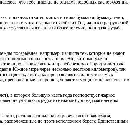
 надеюсь, что тебе никогда не отдадут подобных распоряжений,
зы и наказы, откаты, взятки и снова бумажки, бумажулечки,
й оплошности может зашкалить счётчик бед, жертв и разрушений
лько собственная жизнь или благополучие, но и даже судьба
ежды посерьёзнее, например, из числа тех, которые не знают
это столичный город государства Эос, который удачно
островную, а также лево- и правобережную. Город живёт как
дает в Южное море через несколько десятков километров), так
тный цветок, листья которого являются одним из самых
тья, превращённые в порошок, являются мощным наркотическим
т), в котором большую часть года господствует жаркое
только не учитывать редкие снежные бури над магическим
 знати, расположенные на острове; аллею правосудия,
ыра, расположенные на противоположном берегу. Единственный