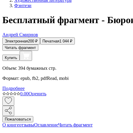
Художественная литература
Фэнтези
Бесплатный фрагмент - Бюро
Андрей Смирнов
Электронная
200
₽
Печатная
1 044
₽
Читать фрагмент
Купить
Объем:
394
бумажных стр.
Формат:
epub, fb2, pdfRead, mobi
Подробнее
0.0
0
Оценить
Пожаловаться
О книге
отзывы
Оглавление
Читать фрагмент