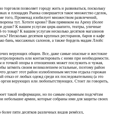
о торговля позволяет городу жить и развиваться, поскольку
ках и площадях Рынка совершается такое множество сделок,
роме того, Променад изобилует множеством развлечений,
творены тут. Хотите крови? Вам прямиком на Арену (более
и души? К вашим услугам цирк-шапито, театры, уличные
-то товар? К вашим услугам несколько десятков магазинов
ь? Несколько десятков крупных ресторанов, баров и кафе
ко бань, массажных салонов, а также бордель мадам Ллойс
прочих верующих общин. Все, даже самые опасные и жестокие
онтролировать или контактировать с ними при необходимости.
ом и точкой опоры в отношениях может послужить и чужая,
тобы затмить своим великолепием остальные, поэтому район
 что делает этот район излюбленным местом отдыха горожан
й отказ от любых одежд среди их последовательниц (а это
м, оргия верующих или любопытствующих. Стоит ли говорить,
ткроет такой информации, но по самым скромным подсчётам
свои небольшие армии, которые собраны ими для защиты своих
 более пяти десятков различных видов ремёсел,