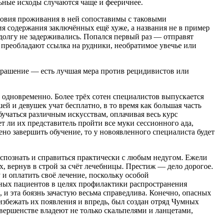
льные исходы случаются чаще и фееричнее.
словия проживания в ней сопоставимы с таковыми
ия содержания заключённых ещё хуже, а названия не в пример
долгу не задерживались. Попался первый раз — отправят
 преобладают ссылка на рудники, необратимое увечье или
страшение — есть лучшая мера против рецидивистов или
 одновременно. Более трёх сотен специалистов выпускается
й и девушек учат бесплатно, в то время как большая часть
учаться различным искусствам, оплачивая весь курс
т ли их представитель пройти все муки сессионного ада,
но завершить обучение, то у новоявленного специалиста будет
спознать и справиться практически с любым недугом. Ежели
ых, вернув в строй за счёт лечебницы. Престиж — дело дорогое.
 и оплатить своё лечение, поскольку особой
зных пациентов в целях профилактики распространения
и эта боязнь зачастую весьма справедлива. Конечно, опасных
избежать их появления и впредь, был создан отряд Чумных
вершенстве владеют не только скальпелями и ланцетами,