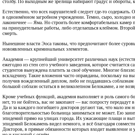
столбу. По выходным же зрелища набирают градус и обороты, к
Естественно, что всех нарушителей следует где-то содержать.
в одноимённом загробном учреждении. Темно, сыро, холодно и
лаконичнее — Яма. Но строить более комфортабельных камер п
на принудительные работы, либо отделаешься клеймом. Второй 
смерть.
Нынешние власти Эоса таковы, что предпочитают более суровы
новоявленных криминальных элементов.
Академия — крупнейший университет различных наук (естестве
ежегодно из стен сего учебного заведения, которое считается 
студентов вынуждена платить за своё обучение. Многие близле
вскладчину. Такие вложения часто оправданы, поскольку на вы
получив вожделенный диплом, либо не поддавшись соблазнам б
большой соблазн остаться в великолепном Белокамне, а не воз
Кроме учебных функций, академия выполняет и роль самого бо
нет, то не бойтесь, вас не закопают — вас попросту передадут
Да и за каждого погибшего докторов ругают так, что мало им н
благотворительностью больница заниматься не может. Ею зан
эпидемий прямо на улицах города. Их ужасающие плащи и вытя
эпидемий Белокамень видел немного, и всё благодаря совместн
Докторов, в прямые обязанности которых входит выявление и у
но и кислотой с огнём.