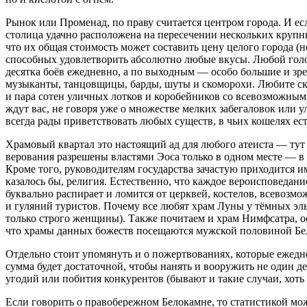
Рынок или Променад, по праву считается центром города. И ес
столица удачно расположена на пересечении нескольких крупн
что их общая стоимость может составить цену целого города (н
способных удовлетворить абсолютно любые вкусы. Любой голод 
десятка боёв ежедневно, а по выходным — особо большие и з
музыканты, танцовщицы, барды, шуты и скоморохи. Любите скор
и пара сотен уличных лотков и коробейников со всевозможны
ждут вас, не говоря уже о множестве мелких забегаловок или 
всегда рады приветствовать любых существ, в чьих кошелях ес
Храмовый квартал это настоящий ад для любого атеиста — тут
верования разрешены властями Эоса только в одном месте — в 
Кроме того, руководителям государства зачастую приходится 
казалось бы, религия. Естественно, что каждое вероисповедан
буквально распирает и ломится от церквей, костелов, всевоз
и гуляний туристов. Почему все любят храм Луны у тёмных эль
только строго женщины). Также почитаем и храм Нимфсатра, 
что храмы данных божеств посещаются мужской половиной Бело
Отдельно стоит упомянуть и о пожертвованиях, которые ежедн
сумма будет достаточной, чтобы нанять и вооружить не один д
угодий или побития конкурентов (бывают и такие случаи, хоть 
Если говорить о правобережном Белокамне, то статистикой мож