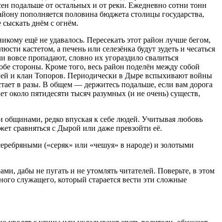
ен подальше от остальных и от реки. Ежедневно сотни тонн
айону пополняется половина бюджета столицы государства,
 сыскать днём с огнём.
икому ещё не удавалось. Пересекать этот район лучше бегом,
сти кастетом, а печень или селезёнка будут зудеть и чесаться
ли вовсе пропадают, словно их угораздило свалиться
бе стороны. Кроме того, весь район поделён между собой
ей и клан Топоров. Периодически в Дыре вспыхивают войны
тает в разы. В общем — держитесь подальше, если вам дорога
т около пятидесяти тысяч разумных (и не очень) существ,
 общинами, редко впуская к себе людей. Учитывая любовь
ет сравняться с Дырой или даже превзойти её.
еребряными («серяк» или «чешуя» в народе) и золотыми
ми, дабы не пугать и не утомлять читателей. Поверьте, в этом
енного служащего, который старается вести эти сложные