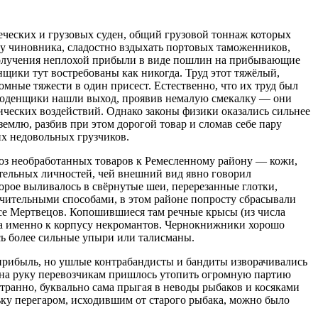
еческих и грузовых суден, общий грузовой тоннаж которых
ку чиновника, сладостно вздыхать портовых таможенников,
и получения неплохой прибыли в виде пошлин на прибывающие
нщики тут востребованы как никогда. Труд этот тяжёлый,
мные тяжести в один присест. Естественно, что их труд был
е поденщики нашли выход, проявив немалую смекалку — они
ческих воздействий. Однако законы физики оказались сильнее
емлю, разбив при этом дорогой товар и сломав себе пару
их недовольных грузчиков.
евоз необработанных товаров к Ремесленному району — кожи,
ительных личностей, чей внешний вид явно говорил
оторое выливалось в свёрнутые шеи, перерезанные глотки,
учительными способами, в этом районе попросту сбрасывали
осе Мертвецов. Копошившиеся там речные крысы (из числа
, а именно к корпусу некромантов. Чернокнижники хорошо
сь более сильные упыри или талисманы.
го прибыль, но ушлые контрабандисты и бандиты изворачивались
м на руку перевозчикам пришлось утопить огромную партию
странно, буквально сама прыгая в неводы рыбаков и косяками
льку перегаром, исходившим от старого рыбака, можно было