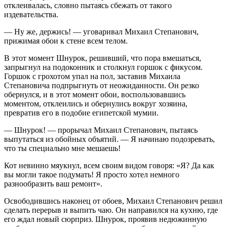
отклеивалась, словно пытаясь сбежать от такого
издевательства.
— Ну же, держись! — уговаривал Михаил Степанович,
прижимая обои к стене всем телом.
В этот момент Шнурок, решивший, что пора вмешаться,
запрыгнул на подоконник и столкнул горшок с фикусом.
Горшок с грохотом упал на пол, заставив Михаила
Степановича подпрыгнуть от неожиданности. Он резко
обернулся, и в этот момент обои, воспользовавшись
моментом, отклеились и обернулись вокруг хозяина,
превратив его в подобие египетской мумии.
— Шнурок! — прорычал Михаил Степанович, пытаясь
выпутаться из обойных объятий. — Я начинаю подозревать,
что ты специально мне мешаешь!
Кот невинно мяукнул, всем своим видом говоря: «Я? Да как
вы могли такое подумать! Я просто хотел немного
разнообразить ваш ремонт».
Освободившись наконец от обоев, Михаил Степанович решил
сделать перерыв и выпить чаю. Он направился на кухню, где
его ждал новый сюрприз. Шнурок, проявив недюжинную