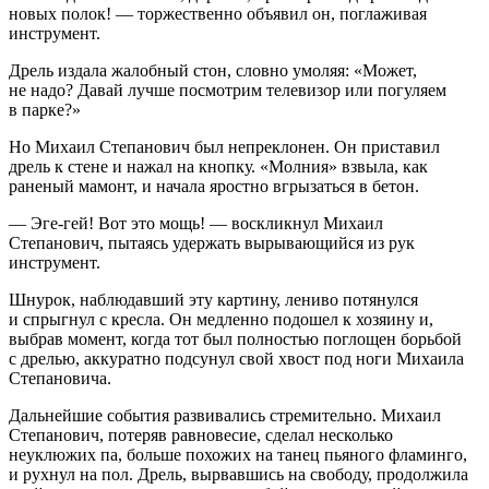
новых полок! — торжественно объявил он, поглаживая
инструмент.
Дрель издала жалобный стон, словно умоляя: «Может,
не надо? Давай лучше посмотрим телевизор или погуляем
в парке?»
Но Михаил Степанович был непреклонен. Он приставил
дрель к стене и нажал на кнопку. «Молния» взвыла, как
раненый мамонт, и начала яростно вгрызаться в бетон.
— Эге-гей! Вот это мощь! — воскликнул Михаил
Степанович, пытаясь удержать вырывающийся из рук
инструмент.
Шнурок, наблюдавший эту картину, лениво потянулся
и спрыгнул с кресла. Он медленно подошел к хозяину и,
выбрав момент, когда тот был полностью поглощен борьбой
с дрелью, аккуратно подсунул свой хвост под ноги Михаила
Степановича.
Дальнейшие события развивались стремительно. Михаил
Степанович, потеряв равновесие, сделал несколько
неуклюжих па, больше похожих на танец пьяного фламинго,
и рухнул на пол. Дрель, вырвавшись на свободу, продолжила