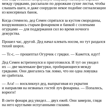
между грядками, рассыпали по дорожкам сухие листья, чтобы
слышать шаги, и даже соорудили некое подобие сигнализации
из консервных банок.
Когда стемнело, дед Семен спрятался за кустом смородины,
вооружившись старым фонариком и банкой с солеными
огурцами — для поддержания сил во время ночного
дежурства.
Прошел час, другой. Дед начал клевать носом, но тут раздался
тихий шорох.
— Тс-с, — прошептал Огурчик с грядки. — Кажется, идут!
Дед Семен встрепенулся и приготовился. И тут он увидел
их — две маленькие фигурки, пробирающиеся между
грядками. Они двигались так ловко, что ни одна ловушка
не сработала.
— Ага! — воскликнул дед, выпрыгивая из укрытия
и направляя на незваных гостей луч фонарика. — Попались,
ворюги!
В свете фонаря дед увидел… двух ежей. Они замерли, глядя
на него круглыми испуганными глазами.