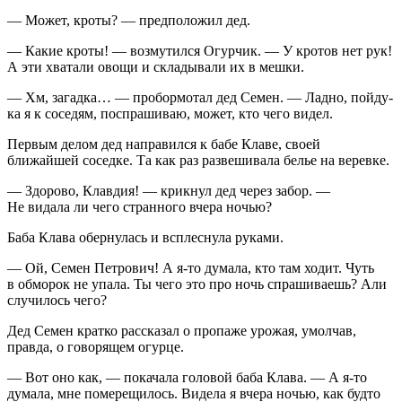
— Может, кроты? — предположил дед.
— Какие кроты! — возмутился Огурчик. — У кротов нет рук!
А эти хватали овощи и складывали их в мешки.
— Хм, загадка… — пробормотал дед Семен. — Ладно, пойду-
ка я к соседям, поспрашиваю, может, кто чего видел.
Первым делом дед направился к бабе Клаве, своей
ближайшей соседке. Та как раз развешивала белье на
веревк
е.
— Здорово, Клавдия! — крикнул дед через забор. —
Не видала ли чего странного вчера ночью?
Баба Клава обернулась и всплеснула руками.
— Ой, Семен Петрович! А я-то думала, кто там ходит. Чуть
в обморок не упала. Ты чего это про ночь спрашиваешь? Али
случилось чего?
Дед Семен кратко рассказал о пропаже урожая, умолчав,
правда, о говорящем огурце.
— Вот оно как, — покачала головой баба Клава. — А я-то
думала, мне померещилось. Видела я вчера ночью, как будто