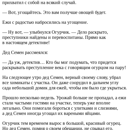
прихватил с собой на всякий случай.
— Вот, угощайтесь. Это вам получше овощей будет.
Ежи с радостью набросились на угощение.
— Ну вот, — улыбнулся Огурчик. — Дело раскрыто,
преступники найдены и перевоспитаны. Прямо как
в настоящем детективе!
Дед Семен рассмеялся:
— Да уж, детектив… Кто бы мог подумать, что придется
раскрывать преступление века с говорящим огурцом на пару!
На следующее утро дед Семен, верный своему слову, убрал
все химикаты с участка. Он даже соорудил в дальнем углу
сада небольшой домик для ежей, чтобы им было где укрыться.
Прошло несколько недель. Урожай больше не пропадал, а ежи
стали частыми гостями на участке, теперь уже вполне
легально. Они помогали бороться с улитками и слизнями,
а дед Семен иногда угощал их вареными яйцами.
Огурчик тем временем вырос в большой, красивый огурец.
Но дед Семен, помня о своем обещании, не срывал его.