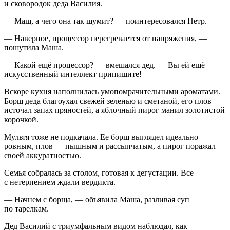
и сковородок деда Василия.
— Маш, а чего она так шумит? — поинтересовался Петр.
— Наверное, процессор перегревается от напряжения, —
пошутила Маша.
— Какой ещё процессор? — вмешался дед. — Вы ей ещё
искусственный интеллект припишите!
Вскоре кухня наполнилась умопомрачительными ароматами.
Борщ деда благоухал свежей зеленью и сметаной, его плов
источал запах пряностей, а яблочный пирог манил золотистой
корочкой.
Мультя тоже не подкачала. Ее борщ выглядел идеально
ровным, плов — пышным и рассыпчатым, а пирог поражал
своей аккуратностью.
Семья собралась за столом, готовая к дегустации. Все
с нетерпением ждали вердикта.
— Начнем с борща, — объявила Маша, разливая суп
по тарелкам.
Дед Василий с триумфальным видом наблюдал, как