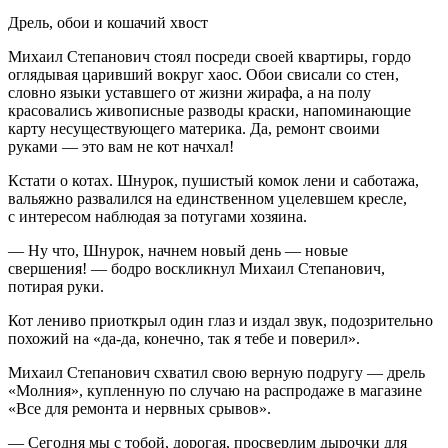
Дрель, обои и кошачий хвост
Михаил Степанович стоял посреди своей квартиры, гордо
оглядывая царивший вокруг хаос. Обои свисали со стен,
словно языки уставшего от жизни жирафа, а на полу
к
расов
ались живописные разводы краски, напоминающие
карту несуществующего материка. Да, ремонт своими
руками — это вам не кот начхал!
Кстати о котах. Шнурок, пушистый комок лени и саботажа,
вальяжно развалился на единственном уцелевшем кресле,
с интересом наблюдая за потугами хозяина.
— Ну что, Шнурок, начнем новый день — новые
свершения! — бодро воскликнул Михаил Степанович,
потирая руки.
Кот лениво приоткрыл один глаз и издал звук, подозрительно
похожий на «да-да, конечно, так я тебе и поверил».
Михаил Степанович схватил свою верную подругу — дрель
«Молния», купленную по случаю на распродаже в магазине
«Все для ремонта и нервных срывов».
— Сегодня мы с тобой, дорогая, просверлим дырочки для