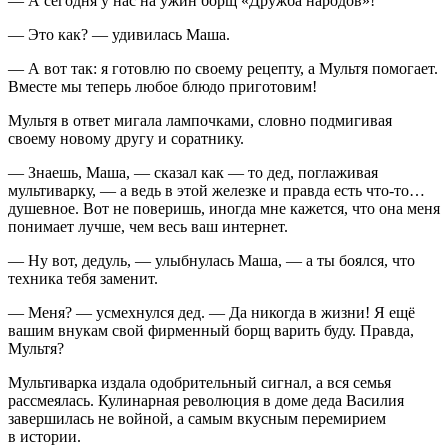
— А сегодня у нас на ужин борщ «Дружба народов»!
— Это как? — удивилась Маша.
— А вот так: я готовлю по своему рецепту, а Мультя помогает.
Вместе мы теперь любое блюдо приготовим!
Мультя в ответ мигала лампочками, словно подмигивая
своему новому другу и соратнику.
— Знаешь, Маша, — сказал как — то дед, поглаживая
мультиварку, — а ведь в этой железке и правда есть что-то…
душевное. Вот не поверишь, иногда мне кажется, что она меня
понимает лучше, чем весь ваш интернет.
— Ну вот, дедуль, — улыбнулась Маша, — а ты боялся, что
техника тебя заменит.
— Меня? — усмехнулся дед. — Да никогда в жизни! Я ещё
вашим внукам свой фирменный борщ варить буду. Правда,
Мультя?
Мультиварка издала одобрительный сигнал, а вся семья
рассмеялась. Кулинарная революция в доме деда Василия
завершилась не
войн
ой, а самым вкусным перемирием
в истории.