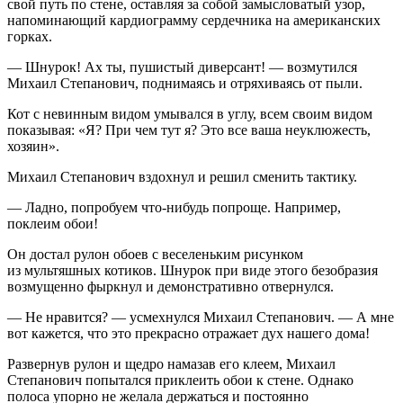
свой путь по стене, оставляя за собой замысловатый узор,
напоминающий кардиограмму сердечника на
америк
анских
горках.
— Шнурок! Ах ты, пушистый диверсант! — возмутился
Михаил Степанович, поднимаясь и отряхиваясь от пыли.
Кот с невинным видом умывался в углу, всем своим видом
показывая: «Я? При чем тут я? Это все ваша неуклюжесть,
хозяин».
Михаил Степанович вздохнул и решил сменить тактику.
— Ладно, попробуем что-нибудь попроще. Например,
поклеим обои!
Он достал рулон обоев с веселеньким рисунком
из мультяшных котиков. Шнурок при виде этого безобразия
возмущенно фыркнул и демонстративно отвернулся.
— Не нравится? — усмехнулся Михаил Степанович. — А мне
вот кажется, что это прекрасно отражает дух нашего дома!
Развернув рулон и щедро намазав его клеем, Михаил
Степанович попытался приклеить обои к стене. Однако
полоса упорно не желала держаться и постоянно