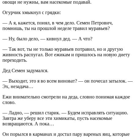
овощи не нужны, вам насекомые подавай.
Огурчик хмыкнул с грядки:
— А я, кажется, понял, в чем дело. Семен Петрович,
помнишь, ты на прошлой неделе травил муравьев?
— Ну, было дело, — кивнул дед. — А что?
— Так вот, ты не только муравьев потравил, но и другую
живность распугал. Вот ежикам и пришлось на новую диету
переходить.
Дед Семен задумался.
— Выходит, это я во всем
вино
ват? — он почесал затылок. —
Эх, незадача…
Ежи внимательно смотрели на деда, словно понимая каждое
слово.
— Ладно, — решил старик. — Будем исправлять ситуацию.
Завтра же уберу все эти химикаты, пусть насекомые
возвращаются. А пока…
Он порылся в карманах и достал пару вареных яиц, которые