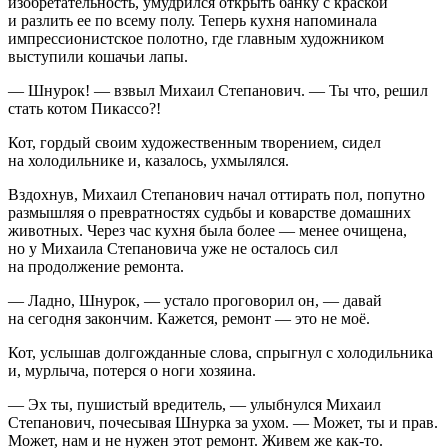
изобретательность, умудрился открыть банку с краской
и разлить ее по всему полу. Теперь кухня напоминала
импрес
сионист
ское полотно, где главным художником
выступили кошачьи лапы.
— Шнурок! — взвыл Михаил Степанович. — Ты что, решил
стать котом Пикассо?!
Кот, гордый своим художественным творением, сидел
на холодильнике и, казалось, ухмылялся.
Вздохнув, Михаил Степанович начал оттирать пол, попутно
размышляя о превратностях судьбы и коварстве домашних
животных. Через час кухня была более — менее очищена,
но у Михаила Степановича уже не осталось сил
на продолжение ремонта.
— Ладно, Шнурок, — устало проговорил он, — давай
на сегодня закончим. Кажется, ремонт — это не моё.
Кот, услышав долгожданные слова, спрыгнул с холодильника
и, мурлыча, потерся о ноги хозяина.
— Эх ты, пушистый вредитель, — улыбнулся Михаил
Степанович, почесывая Шнурка за ухом. — Может, ты и прав.
Может, нам и не нужен этот ремонт. Живем же как-то.