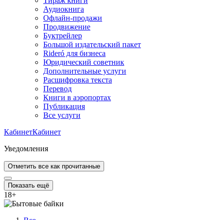
Тираж книги
Аудиокнига
Офлайн-продажи
Продвижение
Буктрейлер
Большой издательский пакет
Rideró для бизнеса
Юридический советник
Дополнительные услуги
Расшифровка текста
Перевод
Книги в аэропортах
Публикация
Все услуги
Кабинет
Кабинет
Уведомления
Отметить все как прочитанные
Показать ещё
18
+