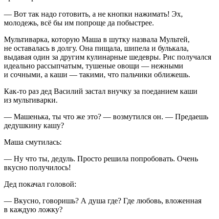
— Вот так надо готовить, а не кнопки нажимать! Эх,
молодежь, всё бы им попроще да побыстрее.
Мультиварка, которую Маша в шутку назвала Мультей,
не оставалась в долгу. Она пищала, шипела и булькала,
выдавая один за другим кулинарные шедевры. Рис получался
идеально рассыпчатым, тушеные овощи — нежными
и сочными, а каши — такими, что пальчики оближешь.
Как-то раз дед Василий застал внучку за поеданием каши
из мультиварки.
— Машенька, ты что же это? — возмутился он. — Предаешь
дедушкину кашу?
Маша смутилась:
— Ну что ты, дедуль. Просто решила попробовать. Очень
вкусно получилось!
Дед покачал головой:
— Вкусно, говоришь? А душа где? Где любовь, вложенная
в каждую ложку?