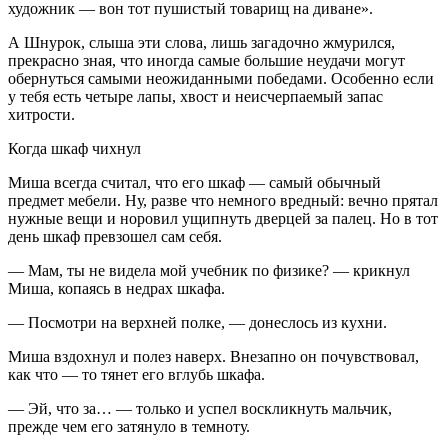
художник — вон тот пушистый товарищ на диване».
А Шнурок, слыша эти слова, лишь загадочно жмурился,
прекрасно зная, что иногда самые большие неудачи могут
обернуться самыми неожиданными победами. Особенно если
у тебя есть четыре лапы, хвост и неисчерпаемый запас
хитрости.
Когда шкаф чихнул
Миша всегда считал, что его шкаф — самый обычный
предмет мебели. Ну, разве что немного вредный: вечно прятал
нужные вещи и норовил ущипнуть дверцей за палец. Но в тот
день шкаф превзошел сам себя.
— Мам, ты не видела мой учебник по физике? — крикнул
Миша, копаясь в недрах шкафа.
— Посмотри на верхней полке, — донеслось из кухни.
Миша вздохнул и полез наверх. Внезапно он почувствовал,
как что — то тянет его вглубь шкафа.
— Эй, что за… — только и успел воскликнуть мальчик,
прежде чем его затянуло в темноту.