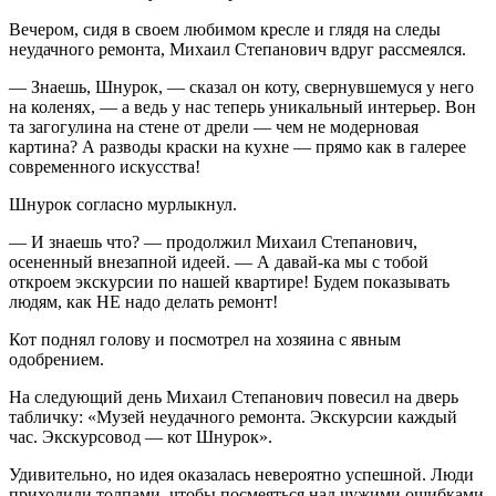
Вечером, сидя в своем любимом кресле и глядя на следы
неудачного ремонта, Михаил Степанович вдруг рассмеялся.
— Знаешь, Шнурок, — сказал он коту, свернувшемуся у него
на коленях, — а ведь у нас теперь уникальный интерьер. Вон
та загогулина на стене от дрели — чем не модерновая
картина? А разводы краски на кухне — прямо как в галерее
современного искусства!
Шнурок согласно мурлыкнул.
— И знаешь что? — продолжил Михаил Степанович,
осененный внезапной идеей. — А давай-ка мы с тобой
откроем экскурсии по нашей квартире! Будем показывать
людям, как НЕ надо делать ремонт!
Кот поднял голову и посмотрел на хозяина с явным
одобрением.
На следующий день Михаил Степанович
повеси
л на дверь
табличку: «Музей неудачного ремонта. Экскурсии каждый
час. Экскурсовод — кот Шнурок».
Удивительно, но идея оказалась невероятно успешной. Люди
приходили толпами, чтобы посмеяться над чужими ошибками