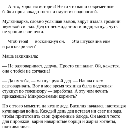
— А что, хорошая история! Не то что ваши современные
байки про авокадо тосты и смузи из водорослей.
Мультиварка, словно услышав вызов, вдруг издала громкий
звуковой сигнал. Дед от неожиданности подпрыгнул, чуть
не уронив свои очки.
— Чтоб тебя! — воскликнул он. — Эта штуковина еще
и разговаривает?
Маша захихикала:
— Не разговаривает, дедуль. Просто сигналит. Ой, кажется,
она с тобой не согласна!
— Да ну тебя, — махнул рукой дед. — Нашла с кем
разговаривать. Вот в мое время техника была надежная:
стукнул по телевизору — заработал. А эту чем лечить
прикажешь? Микросхемами кормить?
Но с этого момента на кухне деда Василия началась настоящая
кулинарная
войн
а. Каждый день дед вставал ни свет ни заря,
чтобы приготовить свои фирменные блюда. Он месил тесто
для пирожков, варил наваристые борщи и жарил котлеты,
приговаривая: