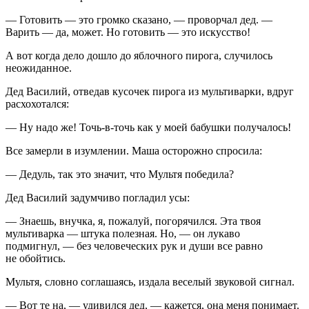
— Готовить — это громко сказано, — проворчал дед. —
Варить — да, может. Но готовить — это искусство!
А вот когда дело дошло до яблочного пирога, случилось
неожиданное.
Дед Василий, отведав кусочек пирога из мультиварки, вдруг
расхохотался:
— Ну надо же! Точь-в-точь как у моей бабушки получалось!
Все замерли в изумлении. Маша осторожно спросила:
— Дедуль, так это значит, что Мультя победила?
Дед Василий задумчиво погладил усы:
— Знаешь, внучка, я, пожалуй, погорячился. Эта твоя
мультиварка — штука полезная. Но, — он лукаво
подмигнул, — без человеческих рук и души все равно
не обойтись.
Мультя, словно соглашаясь, издала веселый звуковой сигнал.
— Вот те на, — удивился дед, — кажется, она меня понимает.