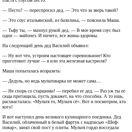
Паста с соусом песто.
— Песто? — переспросил дед. — Это что за зверь такой?
— Это соус итальянский, из базилика, — пояснила Маша.
— Тьфу ты, — махнул рукой дед. — В мое время соус был
один — майонез. И ничего, все живы-здоровы.
На следующий день дед Василий объявил:
— Ну вот что, устроим настоящее соревнование! Кто
приготовит лучше — я или эта железная кастрюля?
Маша попыталась возразить:
— Дедуль, но ведь мультиварка не может сама…
— Не спорь со старшими! — перебил ее дед. — Раз уж ты ее
сюда притащила, пусть докажет, на что способна. А то ишь,
расхвасталась: «Мультя то, Мультя сё». Вот и посмотрим, кто
кого!
И вот наступил день великого кулинарного поединка. Дед
Василий, облаченный в белый фартук с надписью «Шеф-
повар», занял свой пост у плиты. Мультя гордо восседала