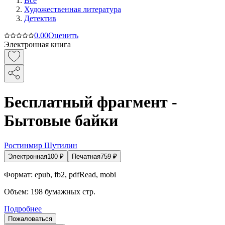
Все
Художественная литература
Детектив
0.0
0
Оценить
Электронная книга
Бесплатный фрагмент -
Бытовые байки
Ростинмир Шутилин
Электронная
100
₽
Печатная
759
₽
Формат:
epub, fb2, pdfRead, mobi
Объем:
198
бумажных стр.
Подробнее
Пожаловаться