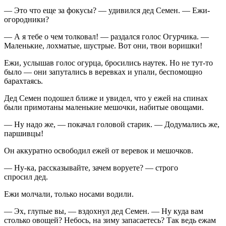
— Это что еще за фокусы? — удивился дед Семен. — Ежи-
огородники?
— А я тебе о чем толковал! — раздался голос Огурчика. —
Маленькие, лохматые, шустрые. Вот они, твои воришки!
Ежи, услышав голос огурца, бросились наутек. Но не тут-то
было — они запутались в
веревк
ах и упали, беспомощно
барахтаясь.
Дед Семен подошел ближе и увидел, что у ежей на спинах
были примотаны маленькие мешочки, набитые овощами.
— Ну надо же, — покачал головой старик. — Додумались же,
паршивцы!
Он аккуратно освободил ежей от веревок и мешочков.
— Ну-ка, рассказывайте, зачем воруете? — строго
спросил дед.
Ежи молчали, только носами водили.
— Эх, глупые вы, — вздохнул дед Семен. — Ну куда вам
столько овощей? Небось, на зиму запасаетесь? Так ведь ежам