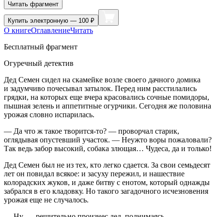
Читать фрагмент
Купить
электронную — 100 ₽
О книге
Оглавление
Читать
Бесплатный фрагмент
Огуречный детектив
Дед Семен сидел на скамейке возле своего дачного домика
и задумчиво почесывал затылок. Перед ним расстилались
грядки, на которых еще вчера к
расов
ались сочные помидоры,
пышная зелень и аппетитные огурчики. Сегодня же половина
урожая словно испарилась.
— Да что ж такое творится-то? — проворчал старик,
оглядывая опустевший участок. — Неужто воры пожаловали?
Так ведь забор высокий, собака злющая… Чудеса, да и только!
Дед Семен был не из тех, кто легко сдается. За свои семьдесят
лет он повидал всякое: и засуху пережил, и нашествие
колорадских жуков, и даже битву с енотом, который однажды
забрался в его кладовку. Но такого загадочного исчезновения
урожая еще не случалось.
— Ну, — решительно произнес дед, поднимаясь