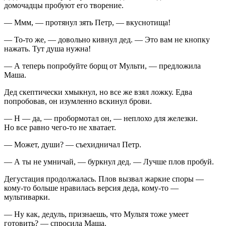
домочадцы пробуют его творение.
— Ммм, — протянул зять Петр, — вкуснотища!
— То-то же, — довольно кивнул дед. — Это вам не кнопку
нажать. Тут душа нужна!
— А теперь попробуйте борщ от Мульти, — предложила
Маша.
Дед скептически хмыкнул, но все же взял ложку. Едва
попробовав, он изумленно вскинул брови.
— Н — да, — пробормотал он, — неплохо для железки.
Но все равно чего-то не хватает.
— Может, души? — съехидничал Петр.
— А ты не умничай, — буркнул дед. — Лучше плов пробуй.
Дегустация продолжалась. Плов вызвал жаркие споры —
кому-то больше нравилась версия деда, кому-то —
мультиварки.
— Ну как, дедуль, признаешь, что Мультя тоже умеет
готовить? — спросила Маша.