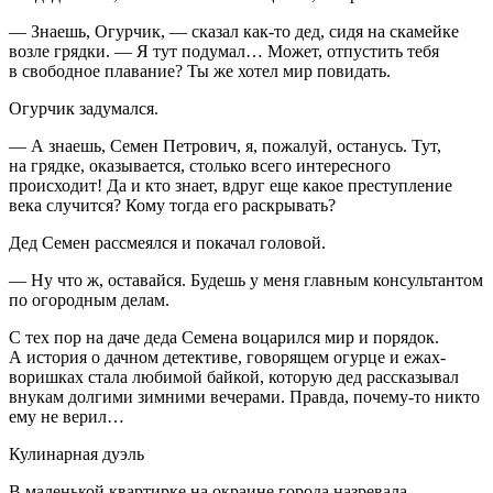
— Знаешь, Огурчик, — сказал как-то дед, сидя на скамейке
возле грядки. — Я тут подумал… Может, отпустить тебя
в свободное плавание? Ты же хотел мир повидать.
Огурчик задумался.
— А знаешь, Семен Петрович, я, пожалуй, останусь. Тут,
на грядке, оказывается, столько всего интересного
происходит! Да и кто знает, вдруг еще какое преступление
века случится? Кому тогда его раскрывать?
Дед Семен рассмеялся и покачал головой.
— Ну что ж, оставайся. Будешь у меня главным консультантом
по огородным делам.
С тех пор на даче деда Семена воцарился мир и порядок.
А история о дачном детективе, говорящем огурце и ежах-
воришках стала любимой байкой, которую дед рассказывал
внукам долгими зимними вечерами. Правда, почему-то никто
ему не верил…
Кулинарная дуэль
В маленькой квартирке на окраине города назревала