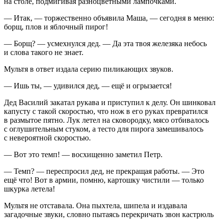
на столе, подмигивая разноцветными лампочками.
— Итак, — торжественно объявила Маша, — сегодня в меню:
борщ, плов и яблочный пирог!
— Борщ? — усмехнулся дед. — Да эта твоя железяка небось
и слова такого не знает.
Мультя в ответ издала серию пиликающих звуков.
— Ишь ты, — удивился дед, — ещё и огрызается!
Дед Василий закатал рукава и приступил к делу. Он шинковал
капусту с такой скоростью, что нож в его руках превратился
в размытое пятно. Лук летел на сковородку, мясо отбивалось
с оглушительным стуком, а тесто для пирога замешивалось
с невероятной скоростью.
— Вот это темп! — восхищенно заметил Петр.
— Темп? — переспросил дед, не прекращая работы. — Это
ещё что! Вот в армии, помню, картошку чистили — только
шкурка летела!
Мультя не отставала. Она пыхтела, шипела и издавала
загадочные звуки, словно пытаясь перекричать звон кастрюль