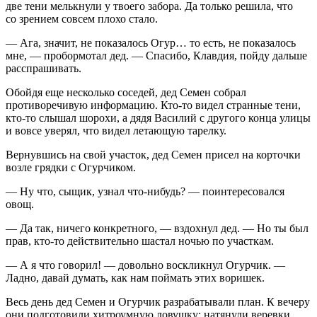
две тени мелькнули у твоего забора. Да только решила, что
со зрением совсем плохо стало.
— Ага, значит, не показалось Огур… то есть, не показалось
мне, — пробормотал дед. — Спасибо, Клавдия, пойду дальше
расспрашивать.
Обойдя еще несколько соседей, дед Семен собрал
противоречивую информацию. Кто-то видел странные тени,
кто-то слышал шорохи, а дядя Василий с другого конца улицы
и вовсе уверял, что видел летающую тарелку.
Вернувшись на свой участок, дед Семен присел на корточки
возле грядки с Огурчиком.
— Ну что, сыщик, узнал что-нибудь? — поинтересовался
овощ.
— Да так, ничего конкретного, — вздохнул дед. — Но ты был
прав, кто-то действительно шастал ночью по участкам.
— А я что говорил! — довольно воскликнул Огурчик. —
Ладно, давай думать, как нам поймать этих воришек.
Весь день дед Семен и Огурчик разрабатывали план. К вечеру
они подготовили хитроумную ловушку: натянули
веревк
и