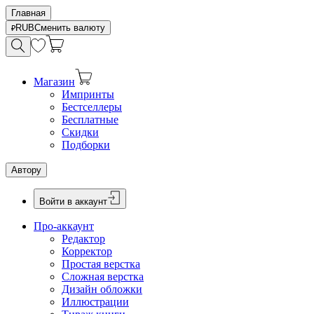
Главная
RUB
Сменить валюту
Магазин
Импринты
Бестселлеры
Бесплатные
Скидки
Подборки
Автору
Войти в аккаунт
Про-аккаунт
Редактор
Корректор
Простая верстка
Сложная верстка
Дизайн обложки
Иллюстрации