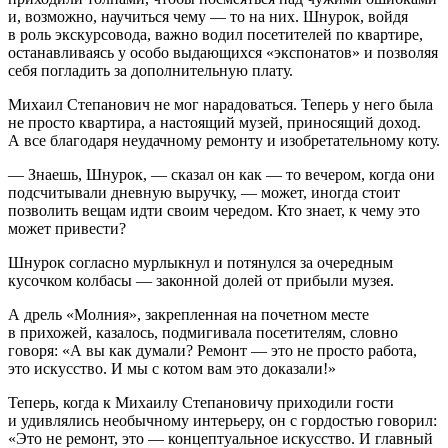
и, возможно, научиться чему — то на них. Шнурок, войдя
в роль экскурсовода, важно водил посетителей по квартире,
останавливаясь у особо выдающихся «экспонатов» и позволяя
себя погладить за дополнительную плату.
Михаил Степанович не мог нарадоваться. Теперь у него была
не просто квартира, а настоящий музей, приносящий доход.
А все благодаря неудачному ремонту и изобретательному коту.
— Знаешь, Шнурок, — сказал он как — то вечером, когда они
подсчитывали дневную выручку, — может, иногда стоит
позволить вещам идти своим чередом. Кто знает, к чему это
может привести?
Шнурок согласно мурлыкнул и потянулся за очередным
кусочком колбасы — законной долей от прибыли музея.
А дрель «Молния», закрепленная на почетном месте
в прихожей, казалось, подмигивала посетителям, словно
говоря: «А вы как думали? Ремонт — это не просто работа,
это искусство. И мы с котом вам это доказали!»
Теперь, когда к Михаилу Степановичу приходили гости
и удивлялись необычному интерьеру, он с гордостью говорил:
«Это не ремонт, это — концептуальное искусство. И главный