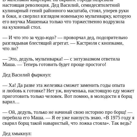
настоящая революция. Дед Василий, семидесят
илетн
ий
кулинарный гений районного масштаба, стоял, уперев руки
в боки, и сверлил взглядом новенькую мультиварку, которую
его внучка Машенька только что торжественно водрузила
на кухонный стол.
— И что это за чудо-юдо? — проворчал дед, подозрительно
разглядывая блестящий агрегат. — Кастрюля с кнопками,
что ли?
— Это, дедуль, мультиварка! — с энтузиазмом ответила
Маша. — Теперь готовить будет проще простого!
Дед Василий фыркнул:
— Ха! Да разве эта железяка сможет заменить годы опыта
и любовь к готовке? Нет уж, внученька, настоящую еду может
приготовить только человек. Вот помню, в молодости я борщ
варил…
— Ой, дедуль, только не начинай свою историю про борщ! —
перебила его Маша. — Я ее уже наизусть знаю. «В 1975 году я
сварил борщ такой наваристый, что ложка стояла». Так ведь?
Дед хмыкнул: