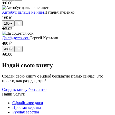
0.0
0
Автобус дальше не идет
Наталья Куценко
160
₽
160
₽
5.0
5
Да сбудется сон
Сергей Кузьмин
480
₽
480
₽
0.0
0
Издай свою книгу
Создай свою книгу с Rideró бесплатно прямо сейчас. Это
просто, как раз, два, три!
Создать книгу бесплатно
Наши услуги
Офлайн-продажи
Простая верстка
Ручная верстка