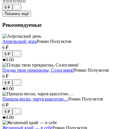
0.0
6
₽
Показать ещё
Рекомендуемые
Апрельский день
Роман Полуэктов
6
₽
6
₽
0.0
0
Плоды твои прекрасны, Сологамия!
Роман Полуэктов
6
₽
6
₽
0.0
0
Пришла весна, чаруя красотою…
Роман Полуэктов
6
₽
6
₽
0.0
0
Желанный край — в себе
Роман Полуэктов