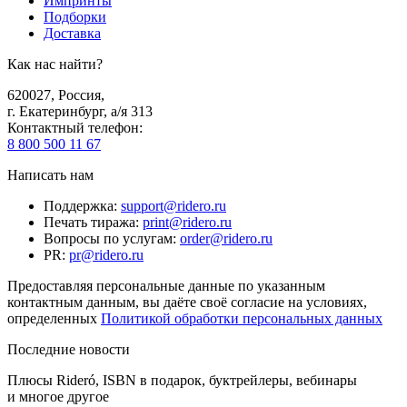
Импринты
Подборки
Доставка
Как нас найти?
620027
,
Россия
,
г. Екатеринбург, а/я 313
Контактный телефон
:
8 800 500 11 67
Написать нам
Поддержка
:
support@ridero.ru
Печать тиража
:
print@ridero.ru
Вопросы по услугам
:
order@ridero.ru
PR
:
pr@ridero.ru
Предоставляя персональные данные по указанным
контактным данным, вы даёте своё согласие на условиях,
определенных
Политикой обработки персональных данных
Последние новости
Плюсы Rideró, ISBN в подарок, буктрейлеры, вебинары
и многое другое