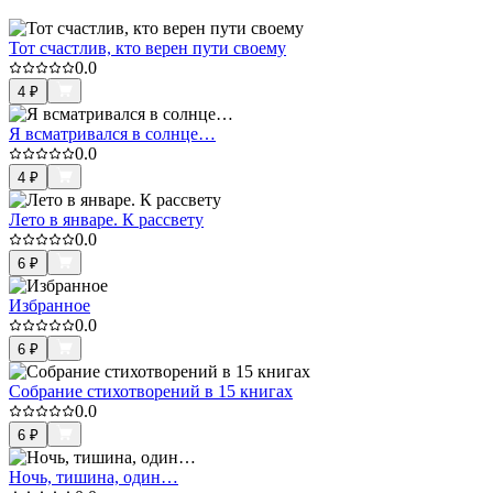
Тот счастлив, кто верен пути своему
0.0
4
₽
Я всматривался в солнце…
0.0
4
₽
Лето в январе. К рассвету
0.0
6
₽
Избранное
0.0
6
₽
Собрание стихотворений в 15 книгах
0.0
6
₽
Ночь, тишина, один…