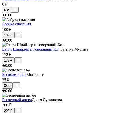
6
₽
6
₽
0.0
0
Азбука спасения
100
₽
100
₽
0.0
0
Бэтти Шнайдер и говорящий Кот
Татьяна Мусина
172
₽
172
₽
0.0
0
Бесполезная-2
Моник Ти
35
₽
35
₽
0.0
0
Беспечный ангел
Дарья Сундикова
200
₽
200
₽