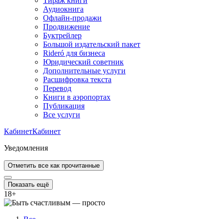
Тираж книги
Аудиокнига
Офлайн-продажи
Продвижение
Буктрейлер
Большой издательский пакет
Rideró для бизнеса
Юридический советник
Дополнительные услуги
Расшифровка текста
Перевод
Книги в аэропортах
Публикация
Все услуги
Кабинет
Кабинет
Уведомления
Отметить все как прочитанные
Показать ещё
18
+