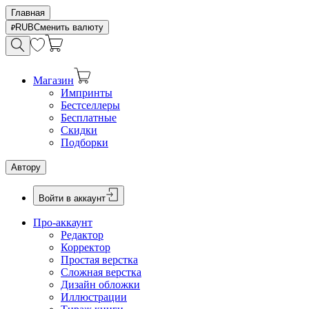
Главная
RUB
Сменить валюту
Магазин
Импринты
Бестселлеры
Бесплатные
Скидки
Подборки
Автору
Войти в аккаунт
Про-аккаунт
Редактор
Корректор
Простая верстка
Сложная верстка
Дизайн обложки
Иллюстрации