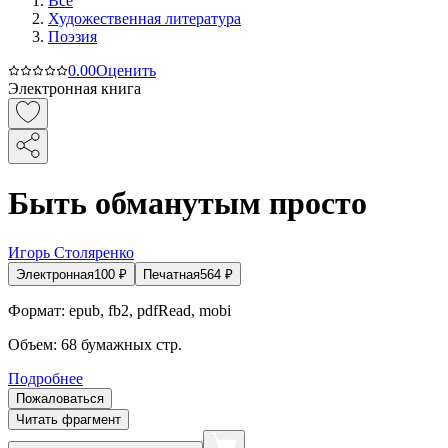
Все
Художественная литература
Поэзия
0.0
0
Оценить
Электронная книга
Быть обманутым просто
Игорь Столяренко
Электронная
100
₽
Печатная
564
₽
Формат:
epub, fb2, pdfRead, mobi
Объем:
68
бумажных стр.
Подробнее
Пожаловаться
Читать фрагмент