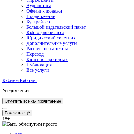
Тираж книги
Аудиокнига
Офлайн-продажи
Продвижение
Буктрейлер
Большой издательский пакет
Rideró для бизнеса
Юридический советник
Дополнительные услуги
Расшифровка текста
Перевод
Книги в аэропортах
Публикация
Все услуги
Кабинет
Кабинет
Уведомления
Отметить все как прочитанные
Показать ещё
18
+