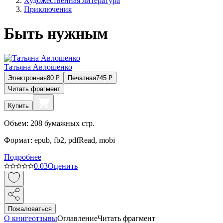
Художественная литература
Приключения
Быть нужным
Татьяна Авлошенко
Электронная
80
₽
Печатная
745
₽
Читать фрагмент
Купить
Объем:
208
бумажных стр.
Формат:
epub, fb2, pdfRead, mobi
Подробнее
0.0
3
Оценить
Пожаловаться
О книге
отзывы
Оглавление
Читать фрагмент