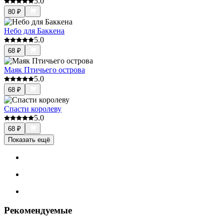
5.0
80
₽
Небо для Баккена
5.0
68
₽
Маяк Птичьего острова
5.0
68
₽
Спасти королеву
5.0
68
₽
Показать ещё
Рекомендуемые