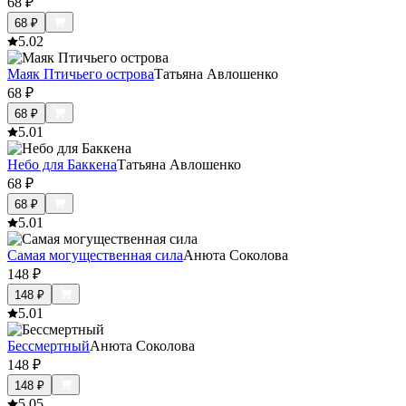
68
₽
68
₽
5.0
2
Маяк Птичьего острова
Татьяна Авлошенко
68
₽
68
₽
5.0
1
Небо для Баккена
Татьяна Авлошенко
68
₽
68
₽
5.0
1
Самая могущественная сила
Анюта Соколова
148
₽
148
₽
5.0
1
Бессмертный
Анюта Соколова
148
₽
148
₽
5.0
5