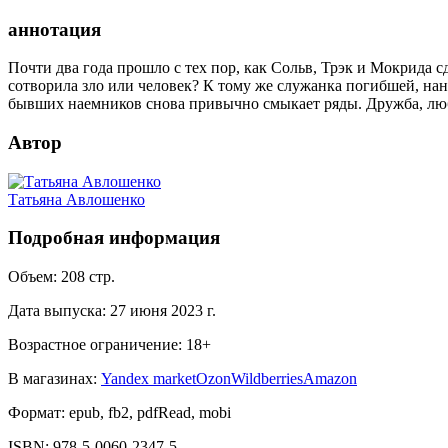
аннотация
Почти два года прошло с тех пор, как Сольв, Трэк и Мокрида с
сотворила зло или человек? К тому же служанка погибшей, наня
бывших наемников снова привычно смыкает ряды. Дружба, люб
Автор
Татьяна Авлошенко
Подробная информация
Объем:
208
стр.
Дата выпуска:
27 июня 2023 г.
Возрастное ограничение:
18
+
В магазинах:
Yandex market
Ozon
Wildberries
Amazon
Формат:
epub, fb2, pdfRead, mobi
ISBN:
978-5-0060-2347-5