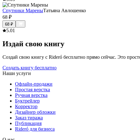
Спутники Марены
Татьяна Авлошенко
68
₽
68
₽
5.0
1
Издай свою книгу
Создай свою книгу с Rideró бесплатно прямо сейчас. Это просто,
Создать книгу бесплатно
Наши услуги
Офлайн-продажи
Простая верстка
Ручная верстка
Буктрейлер
Корректор
Дизайнер обложки
Заказ тиража
Публикация
Rideró для бизнеса
О нас