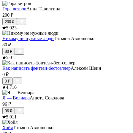
Гора ветров
Анна Таволгина
200
₽
200
₽
5.0
23
Никому не нужные люди
Татьяна Авлошенко
80
₽
80
₽
5.0
1
Как написать фэнтези-бестселлер
Алексей Шеин
0
₽
0
₽
4.7
16
Я — Велиара
Анюта Соколова
96
₽
96
₽
5.0
11
Хойя
Татьяна Авлошенко