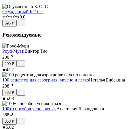
Осужденный Б. О. Г.
0.0
396
₽
Рекомендуемые
Роyd-Myви
Виктор Тао
200
₽
200
₽
4.5
2
100 рецептов для аэрогриля: вкусно и легко
Наталья Бибекина
288
₽
288
₽
5.0
8
100+ способов успокоиться
Анастасия Левандовски
368
₽
368
₽
5.0
2