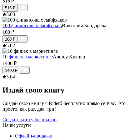
516
₽
516
₽
5.0
3
100 финансовых лайфхаков
Виктория Бондарева
160
₽
160
₽
5.0
2
10 фишек в маркетинге
Andrey Kuzmin
1400
₽
1400
₽
5.0
4
Издай свою книгу
Создай свою книгу с Rideró бесплатно прямо сейчас. Это
просто, как раз, два, три!
Создать книгу бесплатно
Наши услуги
Офлайн-продажи