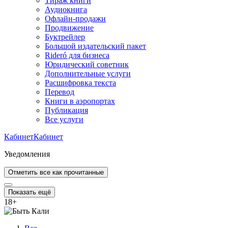
Тираж книги
Аудиокнига
Офлайн-продажи
Продвижение
Буктрейлер
Большой издательский пакет
Rideró для бизнеса
Юридический советник
Дополнительные услуги
Расшифровка текста
Перевод
Книги в аэропортах
Публикация
Все услуги
Кабинет
Кабинет
Уведомления
Отметить все как прочитанные
Показать ещё
18
+