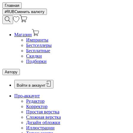
Главная
RUB
Сменить валюту
Магазин
Импринты
Бестселлеры
Бесплатные
Скидки
Подборки
Автору
Войти в аккаунт
Про-аккаунт
Редактор
Корректор
Простая верстка
Сложная верстка
Дизайн обложки
Иллюстрации