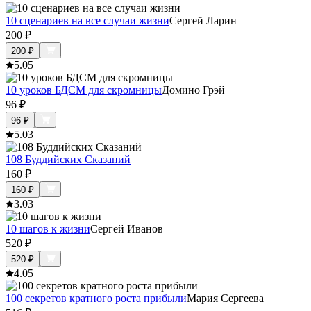
10 сценариев на все случаи жизни
Сергей Ларин
200
₽
200
₽
5.0
5
10 уроков БДСМ для скромницы
Домино Грэй
96
₽
96
₽
5.0
3
108 Буддийских Сказаний
160
₽
160
₽
3.0
3
10 шагов к жизни
Сергей Иванов
520
₽
520
₽
4.0
5
100 секретов кратного роста прибыли
Мария Сергеева