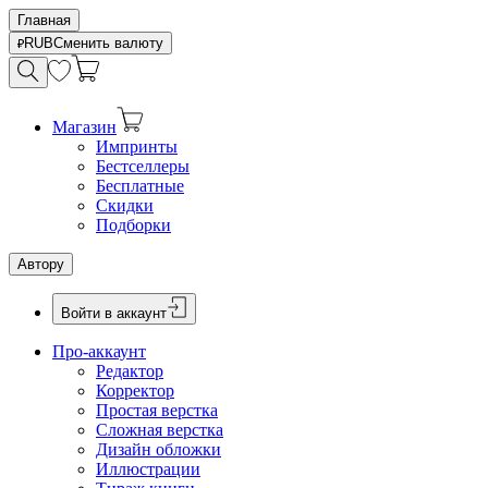
Главная
RUB
Сменить валюту
Магазин
Импринты
Бестселлеры
Бесплатные
Скидки
Подборки
Автору
Войти в аккаунт
Про-аккаунт
Редактор
Корректор
Простая верстка
Сложная верстка
Дизайн обложки
Иллюстрации