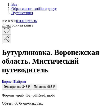
Все
Образ жизни, хобби и досуг
Путешествия
0.0
0
Оценить
Электронная книга
Бутурлиновка. Воронежская
область. Мистический
путеводитель
Борис Шабрин
Электронная
348
₽
Печатная
966
₽
Формат:
epub, fb2, pdfRead, mobi
Объем:
66
бумажных стр.