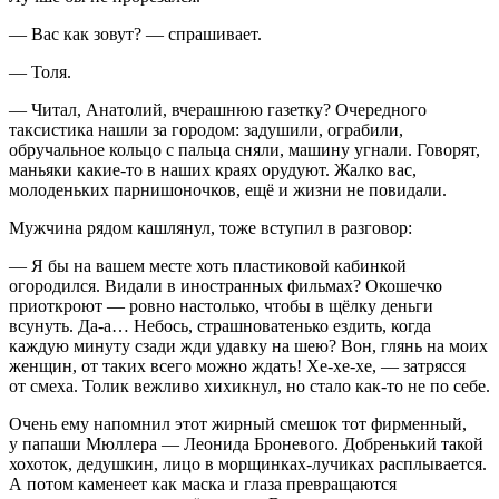
— Вас как зовут? — спрашивает.
— Толя.
— Читал, Анатолий, вчерашнюю газетку? Очередного
таксистика нашли за городом: задушили, ограбили,
обручальное кольцо с пальца сняли, машину угнали. Говорят,
маньяки какие-то в наших краях орудуют. Жалко вас,
молоденьких парнишоночков, ещё и жизни не повидали.
Мужчина рядом кашлянул, тоже вступил в разговор:
— Я бы на вашем месте хоть пластиковой кабинкой
огородился. Видали в иностранных фильмах? Окошечко
приоткроют — ровно настолько, чтобы в щёлку деньги
всунуть. Да-а… Небось, страшноватенько ездить, когда
каждую минуту сзади жди удавку на шею? Вон, глянь на моих
женщин, от таких всего можно ждать! Хе-хе-хе, — затрясся
от смеха. Толик вежливо хихикнул, но стало как-то не по себе.
Очень ему напомнил этот жирный смешок тот фирменный,
у папаши Мюллера — Леонида Броневого. Добренький такой
хохоток, дедушкин, лицо в морщинках-лучиках расплывается.
А потом каменеет как маска и глаза превращаются