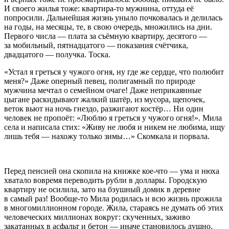
И своего жилья тоже: квартира-то мужнина, оттуда её
попросили. Дальнейшая жизнь уныло почковалась и делилась
на годы, на месяцы, те, в свою очередь, множились на дни.
Первого числа — плата за съёмную квартиру, десятого —
за мобильный, пятнадцатого — показания счётчика,
двадцатого — получка. Тоска.
«Устал я греться у чужого огня, ну где же сердце, что полюбит
меня?» Даже оперный певец, полигамный по природе
мужчина мечтал о семейном очаге! Даже неприкаянные
цыгане раскидывают жалкий шатёр, из мусора, щепочек,
веток вьют на ночь гнездо, разжигают костёр… Ни один
человек не пропоёт: «Люблю я греться у чужого огня!». Мила
села и написала стих: «Живу не любя и никем не любима, ищу
лишь тебя — нахожу только зимы…» Скомкала и порвала.
Перед пенсией она скопила на книжке кое-что — ума и нюха
хватало вовремя переводить рубли в доллары. Городскую
квартиру не осилила, зато на бэушный домик в деревне
в самый раз! Вообще-то Мила родилась и всю жизнь прожила
в многомиллионном городе. Жила, стараясь не думать об этих
человеческих миллионах вокруг: скученных, заживо
закатанных в асфальт и бетон — иначе становилось душно,