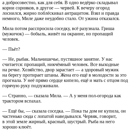
а добросовестно, как для себя. В одно ведёрко складывал
корни сорняков, в другое — червей. К вечеру огород
лоснился, жирно поблёскивал антрацитом. Взял и правда
немного, Миле даже неудобно стало. От ужина отказался.
Мила потом расспросила соседку, всё разузнала. Гриша
(мужичок) — бобыль, живёт на окраине, но пропащий
человек.
— Пьёт?
— Не, рыбак. Мальчишечье, пустяшное занятие. У нас
считается: пропащий, никчёмный человек. Все выходные
на речке. Хозяйство, двор зарастает — а здоровый мужик
на берегу протирает штаны. Жена его ещё в молодости за это
прогнала. У неё прямо сердце кипело, ещё и мать с отцом под
горячую руку подзуживали.
— Странно, — сказала Мила. — А у меня пол-огорода как
трактором вспахал.
— Ещё бы, — сказала соседка. — Пока ты дом не купила, он
частенько сюда с лопатой наведывался. Червяк, говорит,
в этой земле жирный, красный, шустрый. Рыба на него
хорошо клюёт.