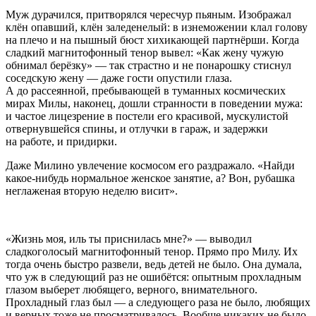
Муж дурачился, притворялся чересчур пьяным. Изображал
клён опавший, клён заледенелый: в изнеможении клал голову
на плечо и на пышный бюст хихикающей партнёрши. Когда
сладкий магнитофонный тенор вывел: «Как жену чужую
обнимал берёзку» — так страстно и не понарошку стиснул
соседскую жену — даже гости опустили глаза.
А до рассеянной, пребывающей в туманных космических
мирах Милы, наконец, дошли странности в поведении мужа:
и частое лицезрение в постели его красивой, мускулистой
отвернувшейся спины, и отлучки в гараж, и задержки
на работе, и придирки.
Даже Милино увлечение космосом его раздражало. «Найди
какое-нибудь нормальное женское занятие, а? Вон, рубашка
неглаженая вторую неделю висит».
«Жизнь моя, иль ты приснилась мне?» — выводил
сладкоголосый магнитофонный тенор. Прямо про Милу. Их
тогда очень быстро развели, ведь детей не было. Она думала,
что уж в следующий раз не ошибётся: опытным прохладным
глазом выберет любящего, верного, внимательного.
Прохладный глаз был — а следующего раза не было, любящих
и верных тоже не просматривалось. Вообще никаких не было.