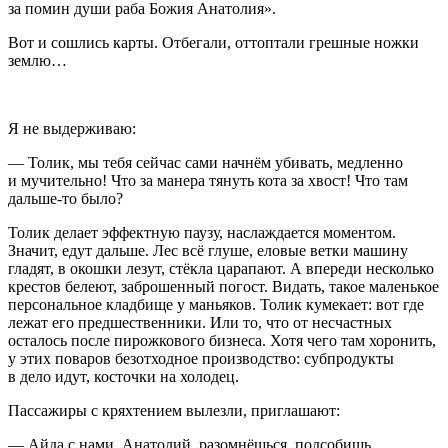
за помин души раба Божия Анатолия».
Вот и сошлись карты. Отбегали, оттоптали грешные ножки
землю…
Я не выдерживаю:
— Толик, мы тебя сейчас сами начнём убивать, медленно
и мучительно! Что за манера тянуть кота за хвост! Что там
дальше-то было?
Толик делает эффектную паузу, наслаждается моментом.
Значит, едут дальше. Лес всё глуше, еловые ветки машину
гладят, в окошки лезут, стёкла царапают. А впереди несколько
крестов белеют, заброшенный погост. Видать, такое маленькое
персональное кладбище у маньяков. Толик кумекает: вот где
лежат его предшественники. Или то, что от несчастных
осталось после пирожкового бизнеса. Хотя чего там хоронить,
у этих поваров безотходное производство: субпродукты
в дело идут, косточки на холодец.
Пассажиры с кряхтением вылезли, приглашают:
— Айда с нами, Анатолий, разомнёшься, подсобишь.