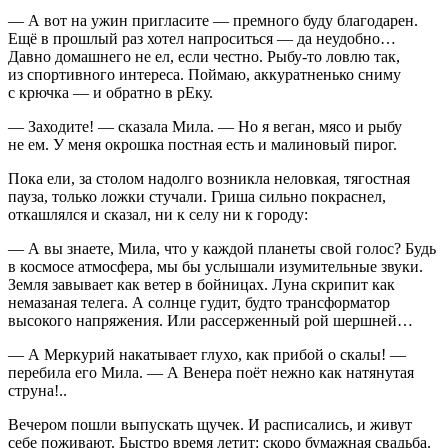
— А вот на ужин пригласите — премного буду благодарен.
Ещё в прошлый раз хотел напроситься — да неудобно…
Давно домашнего не ел, если честно. Рыбу-то ловлю так,
из спортивного интереса. Поймаю, аккуратненько сниму
с крючка — и обратно в рЕку.
— Заходите! — сказала Мила. — Но я веган, мясо и рыбу
не ем. У меня окрошка постная есть и малиновый пирог.
Пока ели, за столом надолго возникла неловкая, тягостная
пауза, только ложки стучали. Гриша сильно покраснел,
откашлялся и сказал, ни к селу ни к городу:
— А вы знаете, Мила, что у каждой планеты свой голос? Будь
в космосе атмосфера, мы бы услышали изумительные звуки.
Земля завывает как ветер в бойницах. Луна скрипит как
немазаная телега. А солнце гудит, будто трансформатор
высокого напряжения. Или рассерженный рой шершней…
— А Меркурий накатывает глухо, как прибой о скалы! —
перебила его Мила. — А Венера поёт нежно как натянутая
струна!..
Вечером пошли выпускать щучек. И расписались, и живут
себе поживают. Быстро время летит: скоро бумажная свадьба.