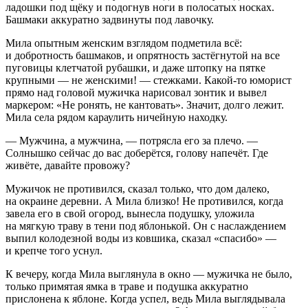
ладошки под щёку и подогнув ноги в полосатых носках.
Башмаки аккуратно задвинуты под лавочку.
Мила опытным женским взглядом подметила всё:
и добротность башмаков, и опрятность застёгнутой на все
пуговицы клетчатой рубашки, и даже штопку на пятке
крупными — не женскими! — стежками. Какой-то юморист
прямо над головой мужичка нарисовал зонтик и вывел
маркером: «Не ронять, не кантовать». Значит, долго лежит.
Мила села рядом караулить ничейную находку.
— Мужчина, а мужчина, — потрясла его за плечо. —
Солнышко сейчас до вас доберётся, голову напечёт. Где
живёте, давайте провожу?
Мужичок не противился, сказал только, что дом далеко,
на окраине деревни. А Мила близко! Не противился, когда
завела его в свой огород, вынесла подушку, уложила
на мягкую траву в тени под яблонькой. Он с наслаждением
выпил колодезной воды из ковшика, сказал «спасибо» —
и крепче того уснул.
К вечеру, когда Мила выглянула в окно — мужичка не было,
только примятая ямка в траве и подушка аккуратно
прислонена к яблоне. Когда успел, ведь Мила выглядывала