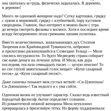
она хваталась за грудь, физически задыхалась. В деревню,
в деревню!
Много ли одинокой женщине надо? Сотку картошки, грядку
с луком и морковкой, грядку с клубничкой, пару кустиков
смородины. Главное, был интернет и можно было с утра
до вечера смотреть фильмы о космосе. Хотя в последнее время
всюду бесцеремонно лезла грязными лапами политика.
Вместо величественных, захватывающих дух Столпов
Творения или Крабовидной Туманности, небрежно
и прихотливо раскинувшейся в Созвездии Тельца — Миле
снились несуразности. То будто Медведеву страна собирает
смс-ками деньги на лечение зубов. И Мила, как дура
последняя, послала семнадцать тысяч — целую пенсию! То
во сне глухой замогильный голос вещает: «Купи сахарный
песок» да «Купи сахарный песок!».
Даже синичка тенькает меж густых ветвей: «Си-Цзинпинь!
Си-Дзиньпинь»! Так недолго и с ума сойти.
Одинокая жизнь не улучшает характер. Сказал ведь известный
бородатый философ: бытие определяет сознание.
Из романтичной нежной женщины Мила неуклонно
превращалась в брюзгливую тётку. Но форму поддерживала: