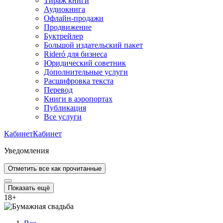
Тираж книги
Аудиокнига
Офлайн-продажи
Продвижение
Буктрейлер
Большой издательский пакет
Rideró для бизнеса
Юридический советник
Дополнительные услуги
Расшифровка текста
Перевод
Книги в аэропортах
Публикация
Все услуги
Кабинет
Кабинет
Уведомления
Отметить все как прочитанные
Показать ещё
18
+