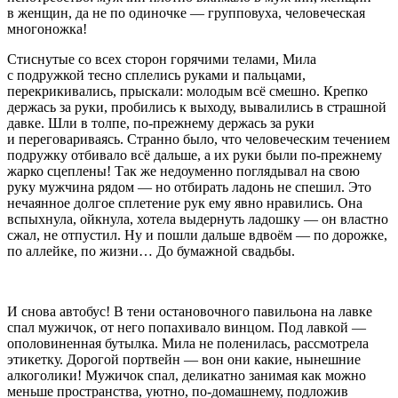
в женщин, да не по одиночке — групповуха, человеческая
многоножка!
Стиснутые со всех сторон горячими телами, Мила
с подружкой тесно сплелись руками и пальцами,
перекрикивались, прыскали: молодым всё смешно. Крепко
держась за руки, пробились к выходу, вывалились в страшной
давке. Шли в толпе, по-прежнему держась за руки
и переговариваясь. Странно было, что человеческим течением
подружку отбивало всё дальше, а их руки были по-прежнему
жарко сцеплены! Так же недоуменно поглядывал на свою
руку мужчина рядом — но отбирать ладонь не спешил. Это
нечаянное долгое сплетение рук ему явно нравились. Она
вспыхнула, ойкнула, хотела выдернуть ладошку — он властно
сжал, не отпустил. Ну и пошли дальше вдвоём — по дорожке,
по аллейке, по жизни… До бумажной свадьбы.
И снова автобус! В тени остановочного павильона на лавке
спал мужичок, от него попахивало винцом. Под лавкой —
ополовиненная бутылка. Мила не поленилась, рассмотрела
этикетку. Дорогой портвейн — вон они какие, нынешние
алкоголики! Мужичок спал, деликатно занимая как можно
меньше пространства, уютно, по-домашнему, подложив