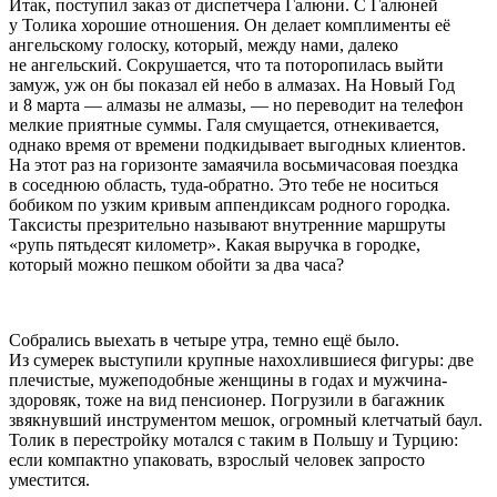
Итак, поступил заказ от диспетчера Галюни. С Галюней
у Толика хорошие отношения. Он делает комплименты её
ангельскому голоску, который, между нами, далеко
не ангельский. Сокрушается, что та поторопилась выйти
замуж, уж он бы показал ей небо в алмазах. На Новый Год
и 8 марта — алмазы не алмазы, — но переводит на телефон
мелкие приятные суммы. Галя смущается, отнекивается,
однако время от времени подкидывает выгодных клиентов.
На этот раз на горизонте замаячила восьмичасовая поездка
в соседнюю область, туда-обратно. Это тебе не носиться
бобиком по узким кривым аппендиксам родного городка.
Таксисты презрительно называют внутренние маршруты
«рупь пятьдесят километр». Какая выручка в городке,
который можно пешком обойти за два часа?
Собрались выехать в четыре утра, темно ещё было.
Из сумерек выступили крупные нахохлившиеся фигуры: две
плечистые, мужеподобные женщины в годах и мужчина-
здоровяк, тоже на вид пенсионер. Погрузили в багажник
звякнувший инструментом мешок, огромный клетчатый баул.
Толик в перестройку мотался с таким в Польшу и Турцию:
если компактно упаковать, взрослый человек запросто
уместится.