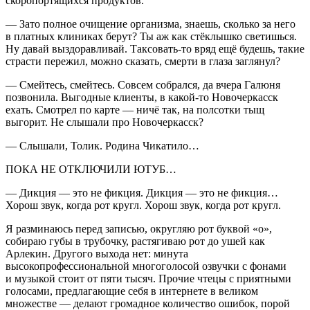
скоропортящихся продуктов.
— Зато полное очищение организма, знаешь, сколько за него
в платных клиниках берут? Ты аж как стёклышко светишься.
Ну давай выздоравливай. Таксовать-то вряд ещё будешь, такие
страсти пережил, можно сказать, смерти в глаза заглянул?
— Смейтесь, смейтесь. Совсем собрался, да вчера Галюня
позвонила. Выгодные клиенты, в какой-то Новочеркасск
ехать. Смотрел по карте — ничё так, на полсотки тыщ
выгорит. Не слышали про Новочеркасск?
— Слышали, Толик. Родина Чикатило…
ПОКА НЕ ОТКЛЮЧИЛИ ЮТУБ…
— Дикция — это не фикция. Дикция — это не фикция…
Хорош звук, когда рот кругл. Хорош звук, когда рот кругл.
Я разминаюсь перед записью, округляю рот буквой «о»,
собираю губы в трубочку, растягиваю рот до ушей как
Арлекин. Другого выхода нет: минута
высокопрофессиональной многоголосой озвучки с фонами
и музыкой стоит от пяти тысяч. Прочие чтецы с приятными
голосами, предлагающие себя в интернете в великом
множестве — делают громадное количество ошибок, порой