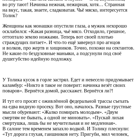
во рту тают! Начинка нежная, нежирная, хотя… Странная
на вкус, такая, знаете, сладковатая. Чьё мяско, интересуется
Толик?
Женщины как монашки опустили глаза, а мужик нехорошо
осклабился: «Какая разница, чьё мясо. Отходило, грешное,
оттоптало землю ножками. Теперь вот своей плотью
страждущих питает». И что-то ещё завернул про агнцов
и волков, про жертв и хищников. Точно, похожи на сектантов.
Не какие-то бездуховные маньяки, а подсунули под своё
душегубство идейную подложку.
У Толика кусок в горле застрял. Едет и невесело придумывает
каламбур: «Никто в такое не поверит: начинка везёт своих
поваров». Вернётся домой, расскажет. Вернётся ли?!
И тут его просят с оживлённой федеральной трассы съехать
на едва видную просеку. Вот оно, началось. Разные грустные
мысли обуревают: «Жалко помирать молодым». «Двум
смертям не бывать, а одной не миновать». «Пускай лихая
смертушка, лишь бы не мучительная и не медленная».
В салоне тем временем запахло водкой. И Толику плеснули:
«Тут дорога глухая, гаишников нету. Пригуби, мил человек,