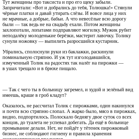
Тут женщины про таксиста и про его щеку забыли.
Запричитали: «Вот и добрались до тебя, Толюшка!» Стянули
чёрные платки и давай утирать слёзы. И вовсе лица у них
не мрачные, а добрые, бабьи. А что невесёлые всю дорогу
были — так ведь не на свадьбу ехали. Потом женщины
захлопотали, лопатами подправляют могилку. Мужик рубит
неподалёку молоденькие берёзки, мастерит лавочку. Толику
сунули ножовку — выпилить разросшийся кустарник.
Убрались, сполоснули руки из баклажки, раскинули
поминальную стряпню. И уж тут изголодавшийся,
измученный Толик на радостях так налёг на пирожки —
в ушах трещало и в брюхе пищало.
— Так с чего ты в больницу загремел, и худой и зелёный вид
имеешь, краше в гроб кладут?
Оказалось, не рассчитал Толик с пирожками, один накинулся
и почти всю стряпню слопал. А жарко было, мясо в пирожках,
видно, подпортилось. Полоскало беднягу двое суток со всех
концов, до туалета не успевал добегать. Да ещё в больнице
промывание делали. Нет, не пойдёт у тётенек пирожковый
бизнес, не соблюдают гигиену и правила хранения