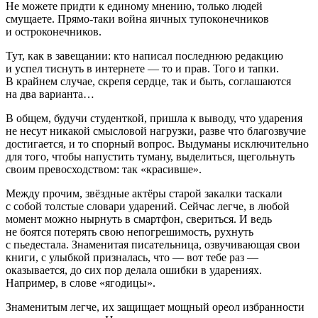
Не можете придти к единому мнению, только людей
смущаете. Прямо-таки война яичных тупоконечников
и остроконечников.
Тут, как в завещании: кто написал последнюю редакцию
и успел тиснуть в интернете — то и прав. Того и тапки.
В крайнем случае, скрепя сердце, так и быть, соглашаются
на два варианта…
В общем, будучи студенткой, пришла к выводу, что ударения
не несут никакой смысловой нагрузки, разве что благозвучие
достигается, и то спорный вопрос. Выдуманы исключительно
для того, чтобы напустить туману, выделиться, щегольнуть
своим превосходством: так «красивше».
Между прочим, звёздные актёры старой закалки таскали
с собой толстые словари ударений. Сейчас легче, в любой
момент можно нырнуть в смартфон, свериться. И ведь
не боятся потерять свою непогрешимость, рухнуть
с пьедестала. Знаменитая писательница, озвучивающая свои
книги, с улыбкой призналась, что — вот тебе раз —
оказывается, до сих пор делала ошибки в ударениях.
Например, в слове «ягодицы».
Знаменитым легче, их защищает мощный ореол избранности