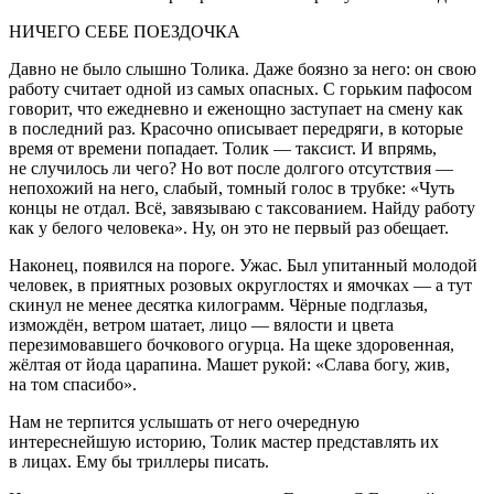
НИЧЕГО СЕБЕ ПОЕЗДОЧКА
Давно не было слышно Толика. Даже боязно за него: он свою
работу считает одной из самых опасных. С горьким пафосом
говорит, что ежедневно и еженощно заступает на смену как
в последний раз. Красочно описывает передряги, в которые
время от времени попадает. Толик — таксист. И впрямь,
не случилось ли чего? Но вот после долгого отсутствия —
непохожий на него, слабый, томный голос в трубке: «Чуть
концы не отдал. Всё, завязываю с таксованием. Найду работу
как у белого человека». Ну, он это не первый раз обещает.
Наконец, появился на пороге. Ужас. Был упитанный молодой
человек, в приятных розовых округлостях и ямочках — а тут
скинул не менее десятка килограмм. Чёрные подглазья,
измождён, ветром шатает, лицо — вялости и цвета
перезимовавшего бочкового огурца. На щеке здоровенная,
жёлтая от йода царапина. Машет рукой: «Слава богу, жив,
на том спасибо».
Нам не терпится услышать от него очередную
интереснейшую историю, Толик мастер представлять их
в лицах. Ему бы триллеры писать.