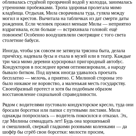
обливалась студёной прозрачной водой у колодца, занималась
утренними пробежками. Тропа здоровья пролегала мимо
кладбища. Отдыхая, Мила сворачивала туда, гуляла между
могил и крестов. Вычитала на табличках из дат смерти даты
рождения. Если человек прожил меньше Милы — неприятно
вздрагивала, если больше — встряхивала головой: ещё
повоюем! Особенно воодушевляли смотрящие с того света
столетние бабуси.
Иногда, чтобы уж совсем не затянула трясина быта, делала
причёску, надевала бусы и ехала в музей или в театр. Каждые
три часа мимо деревни курсировал пригородный автобус.
Кондукторов в последнее время оптимизировали, а народу
бывало битком. Под шумок иногда удавалось проехать
бесплатно — мелочь, а приятно. С Милиной стороны это
было никакое не воровство, а маленькая месть государству.
Своеобразный протест и хотя бы подобным образом
восстановление социальной справедливости.
Рядом с водителями пустовало кондукторское кресло, туда они
бросали борсетки или папки с путевыми листами. Мила
однажды попросилась — водитель покосился и отказал. Эх,
где Милины семнадцать лет! Будь она хорошенькой
и смешливой, сверкай гладкими розовыми коленками — да
шофёр бы сгрёб свои борсетки: милости просим,