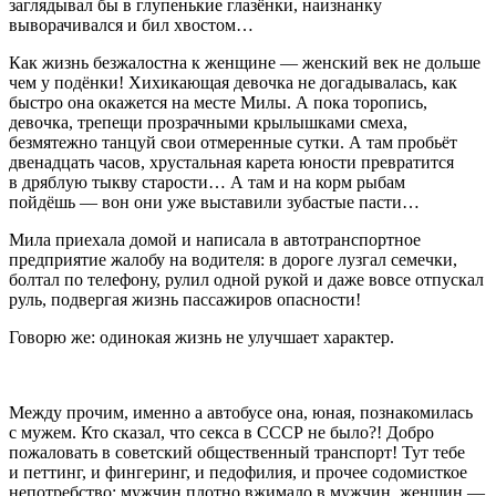
заглядывал бы в глупенькие глазёнки, наизнанку
выворачивался и бил хвостом…
Как жизнь безжалостна к женщине — женский век не дольше
чем у подёнки! Хихикающая девочка не догадывалась, как
быстро она окажется на месте Милы. А пока торопись,
девочка, трепещи прозрачными крылышками смеха,
безмятежно танцуй свои отмеренные сутки. А там пробьёт
двенадцать часов, хрустальная карета юности превратится
в дряблую тыкву старости… А там и на корм рыбам
пойдёшь — вон они уже выставили зубастые пасти…
Мила приехала домой и написала в автотранспортное
предприятие жалобу на водителя: в дороге лузгал семечки,
болтал по телефону, рулил одной рукой и даже вовсе отпускал
руль, подвергая жизнь пассажиров опасности!
Говорю же: одинокая жизнь не улучшает характер.
Между прочим, именно а автобусе она, юная, познакомилась
с мужем. Кто сказал, что секса в СССР не было?! Добро
пожаловать в советский общественный транспорт! Тут тебе
и петтинг, и фингеринг, и педофилия, и прочее содомисткое
непотребство: мужчин плотно вжимало в мужчин, женщин —