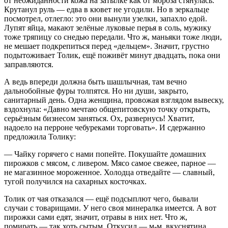
от неожиданности кожа на затылке как от мороза стянулась.
Крутанул руль — едва в кювет не угодили. Но в зеркальце
посмотрел, отлегло: это они вынули узелки, запахло едой.
Лупят яйца, макают зелёные луковые перья в соль, мужику
тоже тряпицу со снедью передали. Что ж, маньяки тоже люди,
не мешает подкрепиться перед «дельцем». Значит, грустно
подытоживает Толик, ещё поживёт минут двадцать, пока они
заправляются.
А ведь впереди должна быть шашлычная, там вечно
дальнобойные фуры толпятся. Но ни души, закрыто,
санитарный день. Одна женщина, провожая взглядом вывеску,
вздохнула: «Давно мечтаю общепитовскую точку открыть,
серьёзным бизнесом заняться. Ох, развернусь! Хватит,
надоело на перроне чебуреками торговать». И сдержанно
предложила Толику:
— Чайку горячего с нами попейте. Покушайте домашних
пирожков с мясом, с ливером. Мясо самое свежее, парное —
не магазинное мороженное. Холодца отведайте — славный,
тугой получился на сахарных косточках.
Толик от чая отказался — ещё подсыплют чего, бывали
случаи с товарищами. У него своя минералка имеется. А вот
пирожки сами едят, значит, отравы в них нет. Что ж,
помирать — так хоть сытым. Откусил — м-м, вкуснятина,