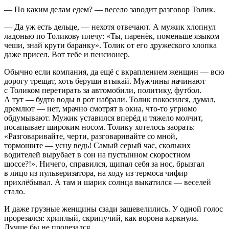
— По каким делам едем? — весело заводит разговор Толик.
— Да уж есть дельце, — нехотя отвечают. А мужик хлопнул
ладонью по Толикову плечу: «Ты, паренёк, поменьше языком
чеши, знай крути баранку». Толик от его дружеского хлопка
даже присел. Вот тебе и пенсионер.
Обычно если компания, да ещё с вкраплением женщин — всю
дорогу трещат, хоть беруши втыкай. Мужчины начинают
с Толиком перетирать за автомобили, политику, футбол.
А тут — будто воды в рот набрали. Толик покосился, думал,
дремлют — нет, мрачно смотрят в окна, что-то угрюмо
обдумывают. Мужик уставился вперёд и тяжело молчит,
посапывает широким носом. Толику хотелось заорать:
«Разговаривайте, черти, разговаривайте со мной,
тормошите — усну ведь! Самый серый час, скольких
водителей вырубает в сон на пустынном скоростном
шоссе?!». Ничего, справился, щипал себя за нос, брызгал
в лицо из пульверизатора, на ходу из термоса чифир
прихлёбывал. А там и шарик солнца выкатился — веселей
стало.
И даже грузные женщины сзади зашевелились. У одной голос
прорезался: хриплый, скрипучий, как ворона каркнула.
Лучше бы не прорезался.