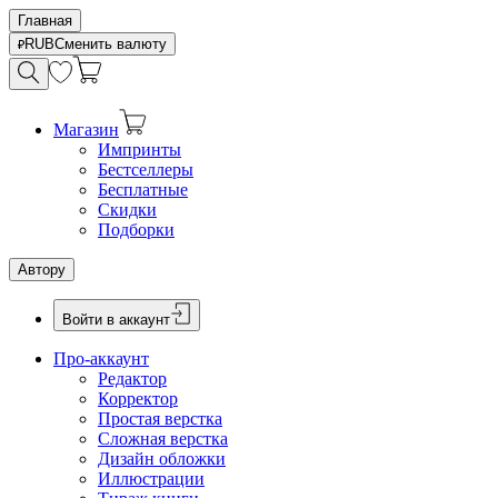
Главная
RUB
Сменить валюту
Магазин
Импринты
Бестселлеры
Бесплатные
Скидки
Подборки
Автору
Войти в аккаунт
Про-аккаунт
Редактор
Корректор
Простая верстка
Сложная верстка
Дизайн обложки
Иллюстрации