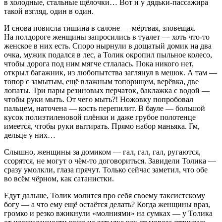
в холодные, стальные щёлочки… Вот и у дядьки-пассажира
такой взгляд, один в один.
И снова повисла тишина в салоне — мёртвая, зловещая.
На полдороге женщины запросились в туалет — хоть что-то
женское в них есть. Споро нырнули в дощатый домик на два
очка, мужик подался в лес, а Толик окропил пыльное колесо,
чтобы дорога под ним мягче стлалась. Пока никого нет,
открыл багажник, из любопытства заглянул в мешок. А там —
топор с замытым, ещё влажным топорищем, верёвка, две
лопаты. Три пары резиновых перчаток, баклажка с водой —
чтобы руки мыть. От чего мыть?! Ножовку попробовал
пальцем, наточена — кость перепилит. В бауле — большой
кусок полиэтиленовой плёнки и даже грубое полотенце
имеется, чтобы руки вытирать. Прямо набор маньяка. Гм,
дельце у них…
Слышно, женщины за домиком — гал, гал, гал, ругаются,
ссорятся, не могут о чём-то договориться. Завидели Толика —
сразу умолкли, глаза прячут. Только сейчас заметил, что обе
во всём чёрном, как сатанистки.
Едут дальше, Толик молится про себя своему таксистскому
богу — а что ему ещё остаётся делать? Когда женщины враз,
громко и резко вжикнули «молниями» на сумках — у Толика