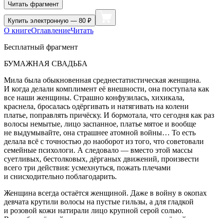
Читать фрагмент
Купить
электронную — 80 ₽
О книге
Оглавление
Читать
Бесплатный фрагмент
БУМАЖНАЯ СВАДЬБА
Мила была обыкновенная среднестатистическая женщина.
И когда делали комплимент её внешности, она поступала как
все наши женщины. Страшно конфузилась, хихикала,
краснела, бросалась одёргивать и натягивать на колени
платье, поправлять причёску. И бормотала, что сегодня как раз
волосы немытые, лицо заспанное, платье мятое и вообще
не выдумывайте, она страшнее атомной войны… То есть
делала всё с точностью до наоборот из того, что советовали
семейные психологи. А следовало — вместо этой массы
суетливых, бестолковых, дёрганых движений, произвести
всего три действия: усмехнуться, пожать плечами
и снисходительно поблагодарить.
Женщина всегда остаётся женщиной. Даже в войну в окопах
девчата крутили волосы на пустые гильзы, а для гладкой
и розовой кожи натирали лицо крупной серой солью.