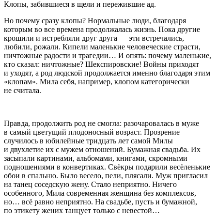
Клопы, забившиеся в щели и пережившие ад.
Но почему сразу клопы? Нормальные люди, благодаря
которым во все времена продолжалась жизнь. Пока другие
крошили и истребляли друг друга — эти встречались,
любили, рожали. Кипели маленькие человеческие страсти,
ничтожные радости и трагедии… И опять: почему маленькие,
кто сказал: ничтожные? Шекспировские! Войны приходят
и уходят, а род людской продолжается именно благодаря этим
«клопам». Мила себя, например, клопом категорически
не считала.
Правда, продолжить род не смогла: разочаровалась в муже
в самый цветущий плодоносный возраст. Прозрение
случилось в юбилейные тридцать лет самой Милы
и двухлетие их с мужем отношений. Бумажная свадьба. Их
засыпали картинами, альбомами, книгами, скромными
подношениями в конвертиках. Свёкры подарили весёленькие
обои в спальню. Было весело, пели, плясали. Муж пригласил
на танец соседскую жену. Стало неприятно. Ничего
особенного, Мила современная женщина без комплексов,
но… всё равно неприятно. На свадьбе, пусть и бумажной,
по этикету жених танцует только с невестой…