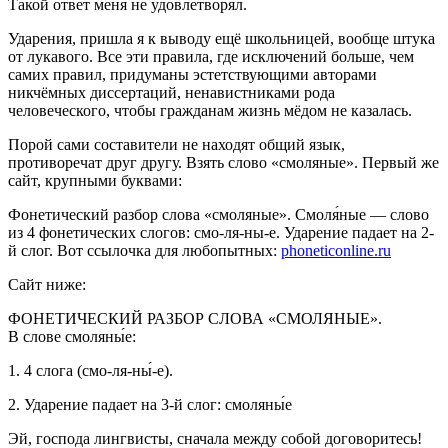
Такой ответ меня не удовлетворял.
Ударения, пришла я к выводу ещё школьницей, вообще штука
от лукавого. Все эти правила, где исключений больше, чем
самих правил, придуманы эстетствующими авторами
никчёмных диссертаций, ненавистниками рода
человеческого, чтобы гражданам жизнь мёдом не казалась.
Порой сами составители не находят общий язык,
противоречат друг другу. Взять слово «смоляные». Первый же
сайт, крупными буквами:
Фонетический разбор слова «смоляные». Смоля́ные — слово
из 4 фонетических слогов: смо-ля-ны-е. Ударение падает на 2-
й слог. Вот ссылочка для любопытных:
phoneticonline.ru
Сайт ниже:
ФОНЕТИЧЕСКИЙ РАЗБОР СЛОВА «СМОЛЯНЫЕ».
В слове
смоляны́е
:
1. 4 слога (смо-ля-ны́-е).
2. Ударение падает на 3-й слог: смоляны́е
Эй, господа лингвисты, сначала между собой договоритесь!