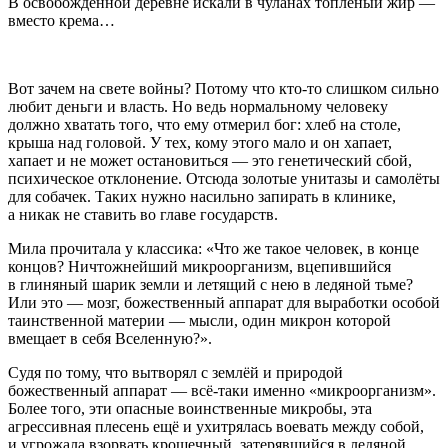
В освобождённой деревне искали в чуланах топлёный жир —
вместо крема…
Вот зачем на свете войны? Потому что кто-то слишком сильно
любит деньги и власть. Но ведь нормальному человеку
должно хватать того, что ему отмерил бог: хлеб на столе,
крыша над головой. У тех, кому этого мало и он хапает,
хапает и не может остановиться — это генетический сбой,
психическое отклонение. Отсюда золотые унитазы и самолёты
для собачек. Таких нужно насильно запирать в клинике,
а никак не ставить во главе государств.
Мила прочитала у классика: «Что же такое человек, в конце
концов? Ничтожнейший микроорганизм, вцепившийся
в глиняный шарик земли и летящий с нею в ледяной тьме?
Или это — мозг, божественный аппарат для выработки особой
таинственной материи — мысли, один микрон которой
вмещает в себя Вселенную?».
Судя по тому, что вытворял с землёй и природой
божественный аппарат — всё-таки именно «микроорганизм».
Более того, эти опасные воинственные микробы, эта
агрессивная плесень ещё и ухитрялась воевать между собой,
и угрожала взорвать крошечный, затерявшийся в ледяной