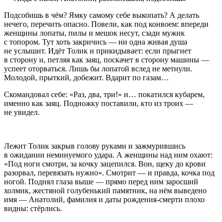
Подсобишь в чём? Ямку самому себе выкопать? А делать
нечего, перечить опасно. Повели, как под конвоем: впереди
женщины лопаты, пилы и мешок несут, сзади мужик
с топором. Тут хоть закричись — ни одна живая душа
не услышит. Идёт Толик и прикидывает: если прыгнет
в сторону и, петляя как заяц, поскачет в сторону машины —
успеет оторваться. Лишь бы лопатой вслед не метнули.
Молодой, прыткий, добежит. Вдарит по газам…
Скомандовал себе: «Раз, два, три!» и… покатился кубарем,
именно как заяц. Подножку поставили, кто из троих —
не увидел.
Лежит Толик закрыв голову руками и зажмурившись
в ожидании неминуемого удара. А женщины над ним охают:
«Под ноги смотри, за кочку зацепился. Вон, щеку до крови
разорвал, перевязать нужно». Смотрит — и правда, кочка под
ногой. Поднял глаза выше — прямо перед ним заросший
холмик, жестяной голубенький памятник, на нём выведено
имя — Анатолий, фамилия и даты рождения-смерти плохо
видны: стёрлись.