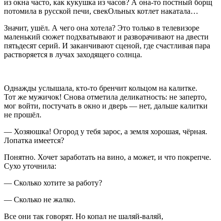
из окна часто, как кукушка из часов? А она-то постный борщ
потомила в русской печи, свекОльных котлет накатала…
Значит, ушёл. А чего она хотела? Это только в телевизоре
маленький сюжет подхватывают и разворачивают на двести
пятьдесят серий. И заканчивают сценой, где счастливая пара
растворяется в лучах заходящего солнца.
Однажды услышала, кто-то бренчит кольцом на калитке.
Тот же мужичок! Снова отметила деликатность: не заперто,
мог войти, постучать в окно и дверь — нет, дальше калитки
не прошёл.
— Хозяюшка! Огород у тебя зарос, а земля хорошая, чёрная.
Лопатка имеется?
Понятно. Хочет заработать на вино, а может, и что покрепче.
Сухо уточнила:
— Сколько хотите за работу?
— Сколько не жалко.
Все они так говорят. Но копал не шаляй-валяй,