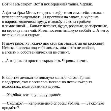
Вот и весь секрет. Вот и вся сердечная тайна. Червяк.
А фантазёрка Мила, стыдясь и одёргивая сама себя, столько
успела напридумывать. И прогулки на закате, и купание
в парном молочном пруду, и ходьбу в лес за грибами
и земляникой… Баньку истопят, будут, розовые, распаренные,
на веранде пить чай. Мила постель пышную взобьёт… А чего,
не такие они и старые.
И даже рыбалку горячо про себя разрешила: да на здоровье!
Нельзя человека под себя ломать, иначе это не любовь,
а эгоизм и собственнический инстинкт.
…А ларчик-то просто открывался. Червяк, значит.
В калитке деликатно звякнуло кольцо. Стоял Гриша
с ведёрком, там плескалось несколько песочно-серых
полосатых, полированных щучек.
— Хозяйка, вот на ушичку принёс.
— Сколько? — неприязненно спросила Мила. — За сколько
продаёте?