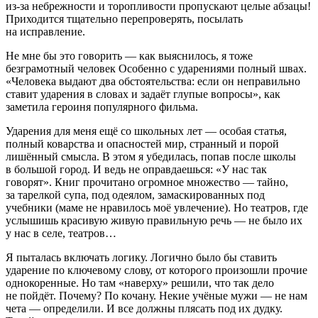
из-за небрежности и торопливости пропускают целые абзацы!
Приходится тщательно перепроверять, посылать
на исправление.
Не мне бы это говорить — как выяснилось, я тоже
безграмотный человек Особенно с ударениями полный швах.
«Человека выдают два обстоятельства: если он неправильно
ставит ударения в словах и задаёт глупые вопросы», как
заметила героиня популярного фильма.
Ударения для меня ещё со школьных лет — особая статья,
полный коварства и опасностей мир, странный и порой
лишённый смысла. В этом я убедилась, попав после школы
в большой город. И ведь не оправдаешься: «У нас так
говорят». Книг прочитано огромное множество — тайно,
за тарелкой супа, под одеялом, замаскированных под
учебники (маме не нравилось моё увлечение). Но театров, где
услышишь красивую живую правильную речь — не было их
у нас в селе, театров…
Я пыталась включать логику. Логично было бы ставить
ударение по ключевому слову, от которого произошли прочие
однокоренные. Но там «наверху» решили, что так дело
не пойдёт. Почему? По кочану. Некие учёные мужи — не нам
чета — определили. И все должны плясать под их дудку.