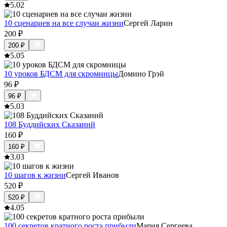
5.0
2
10 сценариев на все случаи жизни
Сергей Ларин
200
₽
200
₽
5.0
5
10 уроков БДСМ для скромницы
Домино Грэй
96
₽
96
₽
5.0
3
108 Буддийских Сказаний
160
₽
160
₽
3.0
3
10 шагов к жизни
Сергей Иванов
520
₽
520
₽
4.0
5
100 секретов кратного роста прибыли
Мария Сергеева