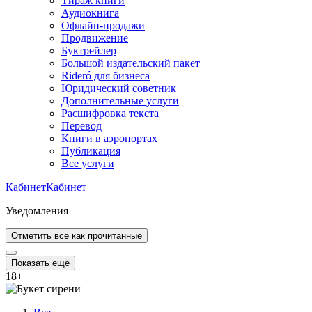
Тираж книги
Аудиокнига
Офлайн-продажи
Продвижение
Буктрейлер
Большой издательский пакет
Rideró для бизнеса
Юридический советник
Дополнительные услуги
Расшифровка текста
Перевод
Книги в аэропортах
Публикация
Все услуги
Кабинет
Кабинет
Уведомления
Отметить все как прочитанные
Показать ещё
18
+