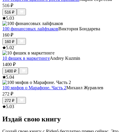
516
₽
516
₽
5.0
3
100 финансовых лайфхаков
Виктория Бондарева
160
₽
160
₽
5.0
2
10 фишек в маркетинге
Andrey Kuzmin
1400
₽
1400
₽
5.0
4
100 мифов о Марафоне. Часть 2
Михаил Журавлев
272
₽
272
₽
5.0
3
Издай свою книгу
Создай свою книгу с Rideró бесплатно прямо сейчас. Это