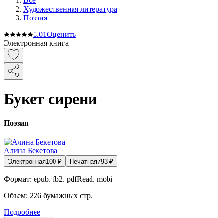
Все
Художественная литература
Поэзия
5.0
1
Оценить
Электронная книга
Букет сирени
Поэзия
Алина Бекетова
Электронная
100
₽
Печатная
793
₽
Формат:
epub, fb2, pdfRead, mobi
Объем:
226
бумажных стр.
Подробнее