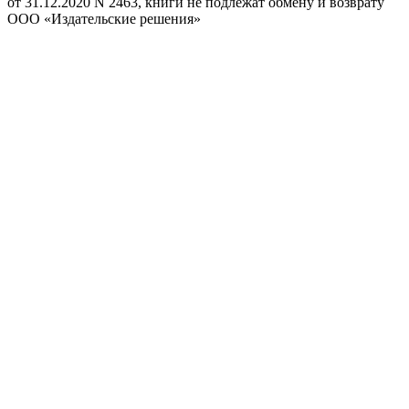
от 31.12.2020 N 2463, книги не подлежат обмену и возврату
ООО «Издательские решения»