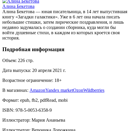
Алина Бекетова
Алина Бекетова — юная писательница, в 14 лет выпустившая
книгу «Загадки галактики». Уже в 6 лет она начала писать
небольшие стишки, затем лирические поздравления, и лишь
недавно задумалась о создании сборника, куда могли бы
войти душевные стихи, в каждом из которых кроется своя
история.
Подробная информация
Объем:
226
стр.
Дата выпуска:
20 апреля 2021 г.
Возрастное ограничение:
18
+
В магазинах:
Amazon
Yandex market
Ozon
Wildberries
Формат:
epub, fb2, pdfRead, mobi
ISBN:
978-5-0053-6358-9
Иллюстратор
:
Мария Ананьева
Иллюстратор
:
Вероника Дорожкина