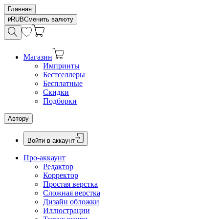
Главная
RUB
Сменить валюту
Магазин
Импринты
Бестселлеры
Бесплатные
Скидки
Подборки
Автору
Войти в аккаунт
Про-аккаунт
Редактор
Корректор
Простая верстка
Сложная верстка
Дизайн обложки
Иллюстрации