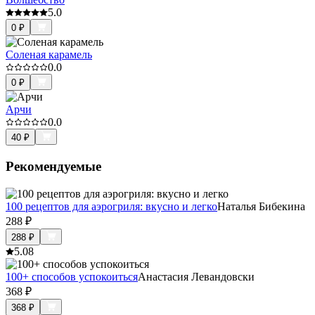
5.0
0
₽
Соленая карамель
0.0
0
₽
Арчи
0.0
40
₽
Рекомендуемые
100 рецептов для аэрогриля: вкусно и легко
Наталья Бибекина
288
₽
288
₽
5.0
8
100+ способов успокоиться
Анастасия Левандовски
368
₽
368
₽