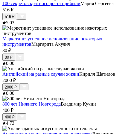
100 секретов кратного роста прибыли
Мария Сергеева
516
₽
516
₽
5.0
3
Маркетинг: успешное использование некоторых
инструментов
Маргарита Акулич
80
₽
80
₽
0.0
0
Английский на разные случаи жизни
Кирилл Шатилов
2000
₽
2000
₽
0.0
0
800 лет Нижнего Новгорода
Владимир Кучин
400
₽
400
₽
4.7
3
Анализ данных искусственного интеллекта
Владимир