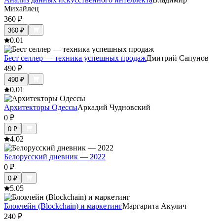
Михайлец
360
₽
360
₽
0.0
1
Бест селлер — техника успешных продаж
Дмитрий Сапунов
490
₽
490
₽
0.0
1
Архитекторы Одессы
Аркадий Чудновский
0
₽
0
₽
4.0
2
Белорусский дневник — 2022
0
₽
0
₽
5.0
5
Блокчейн (Blockchain) и маркетинг
Маргарита Акулич
240
₽