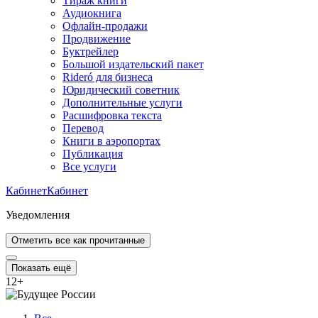
Тираж книги
Аудиокнига
Офлайн-продажи
Продвижение
Буктрейлер
Большой издательский пакет
Rideró для бизнеса
Юридический советник
Дополнительные услуги
Расшифровка текста
Перевод
Книги в аэропортах
Публикация
Все услуги
Кабинет
Кабинет
Уведомления
Отметить все как прочитанные
Показать ещё
12
+