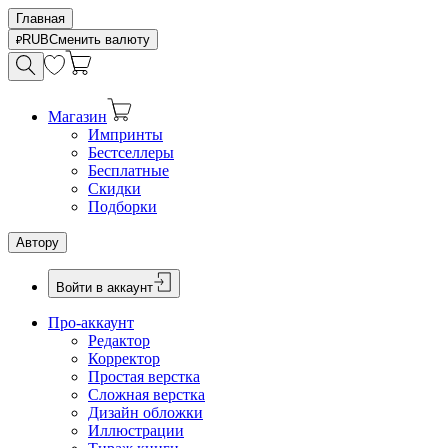
Главная
RUB
Сменить валюту
Магазин
Импринты
Бестселлеры
Бесплатные
Скидки
Подборки
Автору
Войти в аккаунт
Про-аккаунт
Редактор
Корректор
Простая верстка
Сложная верстка
Дизайн обложки
Иллюстрации