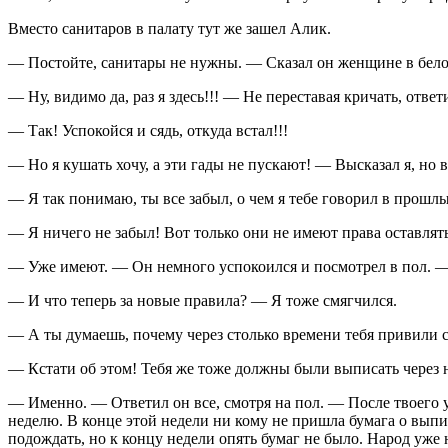
Вместо санитаров в палату тут же зашел Алик.
— Постойте, санитары не нужны. — Сказал он женщине в белом
— Ну, видимо да, раз я здесь!!! — Не переставая кричать, ответи
— Так! Успокойся и сядь, откуда встал!!!
— Но я кушать хочу, а эти гады не пускают! — Высказал я, но в
— Я так понимаю, ты все забыл, о чем я тебе говорил в прошл
— Я ничего не забыл! Вот только они не имеют права оставлят
— Уже имеют. — Он немного успокоился и посмотрел в пол. —
— И что теперь за новые правила? — Я тоже смягчился.
— А ты думаешь, почему через столько времени тебя привили с
— Кстати об этом! Тебя же тоже должны были выписать через н
— Именно. — Ответил он все, смотря на пол. — После твоего 
неделю. В конце этой недели ни кому не пришла бумага о выпис
подождать, но к концу недели опять бумаг не было. Народ уже н