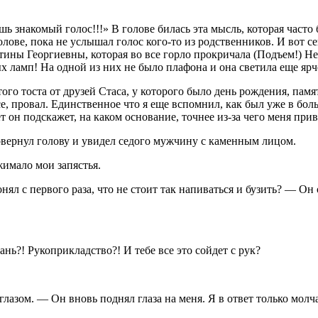
шь знакомый голос!!!» В голове билась эта мысль, которая част
голове, пока не услышал голос кого-то из родственников. И вот с
тины Георгиевны, которая во все горло прокричала (Подъем!) Нет
ых ламп! На одной из них не было плафона и она светила еще ярче
ого тоста от друзей Стаса, у которого было день рождения, пам
 все, провал. Единственное что я еще вспомнил, как был уже в б
 он подскажет, на каком основание, точнее из-за чего меня прив
овернул голову и увидел седого мужчину с каменным лицом.
жимало мои запястья.
онял с первого раза, что не стоит так напиваться и бузить? — О
ань?! Рукоприкладство?! И тебе все это сойдет с рук?
 глазом. — Он вновь поднял глаза на меня. Я в ответ только мол