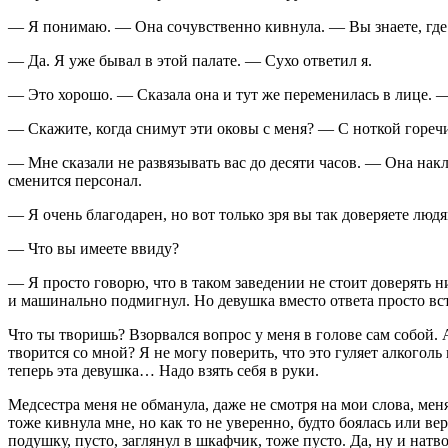
— Я понимаю. — Она сочувственно кивнула. — Вы знаете, где
— Да. Я уже бывал в этой палате. — Сухо ответил я.
— Это хорошо. — Сказала она и тут же переменилась в лице. — 
— Скажите, когда снимут эти оковы с меня? — С ноткой горечи
— Мне сказали не развязывать вас до десяти часов. — Она нак
сменится персонал.
— Я очень благодарен, но вот только зря вы так доверяете людя
— Что вы имеете ввиду?
— Я просто говорю, что в таком заведении не стоит доверять н
и машинально подмигнул. Но девушка вместо ответа просто вст
Что ты творишь? Взорвался вопрос у меня в голове сам собой. 
творится со мной? Я не могу поверить, что это гуляет
алкогол
ь
теперь эта девушка… Надо взять себя в руки.
Медсестра меня не обманула, даже не смотря на мои слова, мен
тоже кивнула мне, но как то не уверенно, будто боялась или ве
подушку, пусто, заглянул в шкафчик, тоже пусто. Да, ну и натв