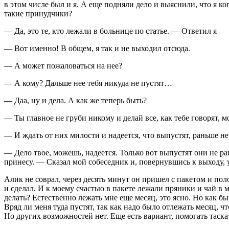
в этом числе был и я. А еще подняли дело и выяснили, что я к
такие принудчики?
— Да, это те, кто лежали в больнице по статье. — Ответил я
— Вот именно! В общем, я так и не выходил отсюда.
— А может пожаловаться на нее?
— А кому? Дальше нее тебя никуда не пустят…
— Даа, ну и дела. А как же теперь быть?
— Ты главное не груби никому и делай все, как тебе говорят, м
— И ждать от них милости и надеется, что выпустят, раньше не
— Дело твое, можешь, надеется. Только вот выпустят они не ра
принесу. — Сказал мой собеседник и, повернувшись к выходу, 
Алик не соврал, через десять минут он пришел с пакетом и поло
и сделал. И к моему счастью в пакете лежали пряники и чай в 
делать? Естественно лежать мне еще месяц, это ясно. Но как бы
Вряд ли меня туда пустят, так как надо было отлежать месяц, 
Но других возможностей нет. Еще есть вариант, помогать таск