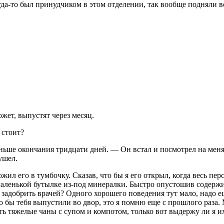
огда-то был принудчиком в этом отделении, так вообще подняли 
ожет, выпустят через месяц.
 стоит?
ньше окончания тридцати дней. — Он встал и посмотрел на меня 
ушел.
жил его в тумбочку. Сказав, что бы я его открыл, когда весь пе
маленькой бутылке из-под минералки. Быстро опустошив содержим
 задобрить врачей? Одного хорошего поведения тут мало, надо ещ
что бы тебя выпустили во двор, это я помню еще с прошлого раза
ать тяжелые чаны с супом и компотом, только вот выдержу ли я