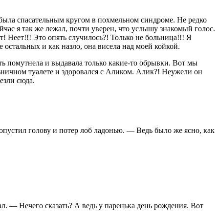
о была спасательным кругом в похмельном синдроме. Не редко
ейчас я так же лежал, почти уверен, что услышу знакомый голос.
! Неет!!! Это опять случилось?! Только не больница!!! Я
 остальных и как назло, она висела над моей койкой.
ять помутнела и выдавала только какие-то обрывки. Вот мы
ольничном туалете и здоровался с Аликом. Алик?! Неужели он
езли сюда.
н опустил голову и потер лоб ладонью. — Ведь было же ясно, как
чал. — Нечего сказать? А ведь у паренька день рождения. Вот