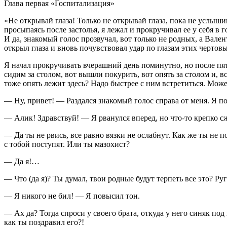
Глава первая «Госпитализация»
«Не открывай глаза! Только не открывай глаза, пока не услыши
просыпаясь после застолья, я лежал и прокручивал ее у себя в 
И да, знакомый голос прозвучал, вот только не родных, а Вален
открыл глаза и вновь почувствовал удар по глазам этих чертов
Я начал прокручивать вчерашний день поминутно, но после пят
сидим за столом, вот вышли по
курит
ь, вот опять за столом и,
тоже опять лежит здесь? Надо быстрее с ним встретиться. Может
— Ну, привет! — Раздался знакомый голос справа от меня. Я п
— Алик! Здравствуй! — Я рванулся вперед, но что-то крепко с
— Да ты не рвись, все равно вязки не ослабнут. Как же ты не п
с тобой поступят. Или ты
мазохи
ст?
— Да я!…
— Что (да я)? Ты думал, твои родные будут терпеть все это? Руг
— Я никого не бил! — Я повысил тон.
— Ах да? Тогда спроси у своего брата, откуда у него синяк под
как ты поздравил его?!