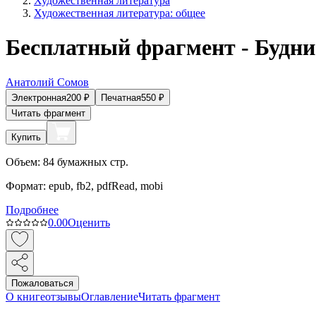
Художественная литература
Художественная литература: общее
Бесплатный фрагмент - Будни
Анатолий Сомов
Электронная
200
₽
Печатная
550
₽
Читать фрагмент
Купить
Объем:
84
бумажных стр.
Формат:
epub, fb2, pdfRead, mobi
Подробнее
0.0
0
Оценить
Пожаловаться
О книге
отзывы
Оглавление
Читать фрагмент