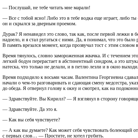
— Послушай, не тебе читать мне марали!
— Все с тобой ясно! Либо это в тебе водка еще играет, либо т
он и скрылся за дверным проемом.
Дурак? Я ненавидел это слово, так как, после первой лежки в б
надоело, и я стал ругаться с ними. Да, я понимал, что это был
В память врезался момент, когда прозвучал тост с этим словом 
Время тянулось, словно замороженная жвачка. И с течением это
легкий бодун перерастает в абстинентный синдром, а это штука
натеска, что только не делали, и в петлю лезли и в окно вых
Время подходило к восьми часам. Валентина Георгиевна сдавала
начали о чем-то разговаривать и сдающая смену медсестра, ука
до обеда. Я отвернул голову к окну и смотрел, как на подокон
— Здравствуйте. Вы Кирилл? — Я взглянул в сторону говорящей
— Здравствуйте. Да это я.
— Как вы себя чувствуете?
— А как вы думаете? Как может себя чувствовать болеющий от 
с первых слов… — Простите, не хотел грубить.