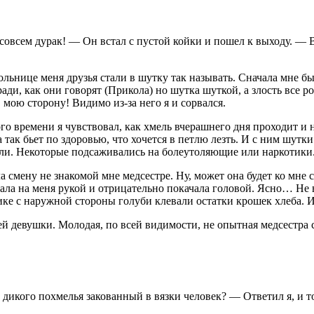
ы совсем дурак! — Он встал с пустой койки и пошел к выходу. —
ольнице меня друзья стали в шутку так называть. Сначала мне бы
о ради, как они говорят (Прикола) но шутка шуткой, а злость все
в мою сторону! Видимо из-за него я и сорвался.
го времени я чувствовал, как хмель вчерашнего дня проходит и н
 так бьет по здоровью, что хочется в петлю лезть. И с ним шутк
одили. Некоторые подсаживались на болеутоляющие или
наркот
ики
 смену не знакомой мне медсестре. Ну, может она будет ко мне 
зала на меня рукой и отрицательно покачала головой. Ясно… Не 
нике с наружной стороны голуби клевали остатки крошек хлеба. 
 девушки. Молодая, по всей видимости, не опытная медсестра си
дикого похмелья закованный в вязки человек? — Ответил я, и т