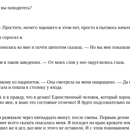
 вы находитесь?
Простите, ничего хорошего в этом нет, просто я пытаюсь начать
 спросил я.
лонилась ко мне и почти шепотом сказала. — Но вы мне показали
м в таком заведении. — От моих слов у нее округлились глаза.
икому из пациентов. — Она смотрела на меня ошарашено. — Да вы
ала и пошла к столику у входа.
А и в правду, что я делаю! Единственный человек, который хорош
 во мне, я знаю это состояние отлично! Я будто подсознательно 
я развязали через пятнадцать минут, после смены. Первым делом я
рнее всего сказать опасалась меня. Я посидел на краю кровати н
орил же я дел, раз мне и этого не оставили. И с этим пониманием