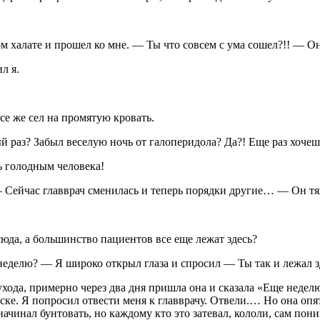
 халате и прошел ко мне. — Ты что совсем с ума сошел?!! — Он
л я.
се же сел на промятую кровать.
ый раз? Забыл веселую ночь от галоперидола? Да?! Еще раз хоче
ь голодным человека!
 Сейчас главврач сменилась и теперь порядки другие… — Он т
юда, а большинство пациентов все еще лежат здесь?
еделю? — Я широко открыл глаза и спросил — Ты так и лежал зд
ухода, примерно через два дня пришла она и сказала «Еще недел
ке. Я попросил отвести меня к главврачу. Отвели.… Но она опять 
ачинал бунтовать, но каждому кто это затевал, кололи, сам пони