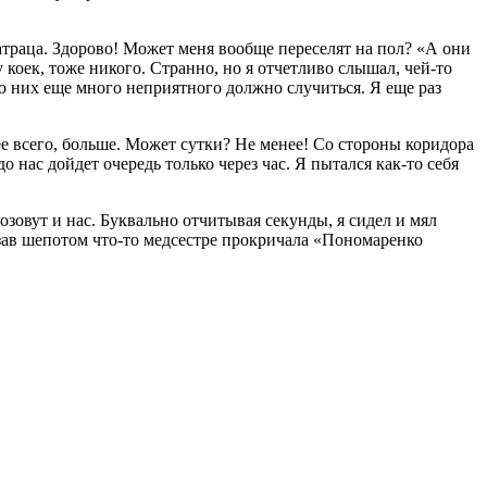
матраца. Здорово! Может меня вообще переселят на пол? «А они
у коек, тоже никого. Странно, но я отчетливо слышал, чей-то
до них еще много неприятного должно случиться. Я еще раз
ее всего, больше. Может сутки? Не менее! Со стороны коридора
 нас дойдет очередь только через час. Я пытался как-то себя
озовут и нас. Буквально отчитывая секунды, я сидел и мял
азав шепотом что-то медсестре прокричала «Пономаренко