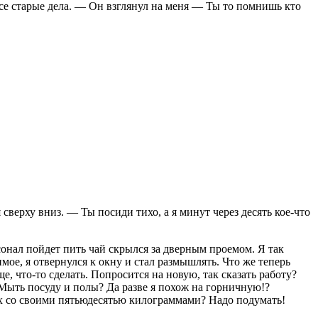
все старые дела. — Он взглянул на меня — Ты то помнишь кто
сверху вниз. — Ты посиди тихо, а я минут через десять кое-что
рсонал пойдет пить чай скрылся за дверным проемом. Я так
ое, я отвернулся к окну и стал размышлять. Что же теперь
е, что-то сделать. Попросится на новую, так сказать работу?
. Мыть посуду и полы? Да разве я похож на горничную!?
 их со своими пятьюдесятью килограммами? Надо подумать!