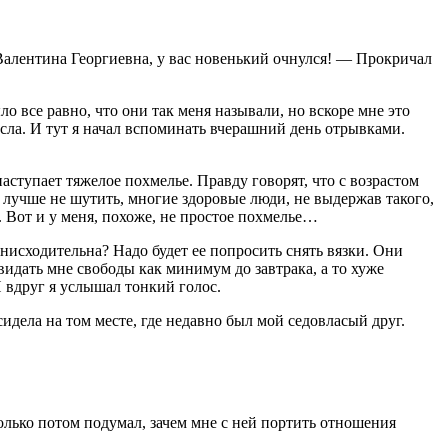
 Валентина Георгиевна, у вас новенький очнулся! — Прокричал
ло все равно, что они так меня называли, но вскоре мне это
 росла. И тут я начал вспоминать вчерашний день отрывками.
аступает тяжелое похмелье. Правду говорят, что с возрастом
и лучше не шутить, многие здоровые люди, не выдержав такого,
. Вот и у меня, похоже, не простое похмелье…
снисходительна? Надо будет ее попросить снять вязки. Они
видать мне свободы как минимум до завтрака, а то хуже
И вдруг я услышал тонкий голос.
дела на том месте, где недавно был мой седовласый друг.
олько потом подумал, зачем мне с ней портить отношения