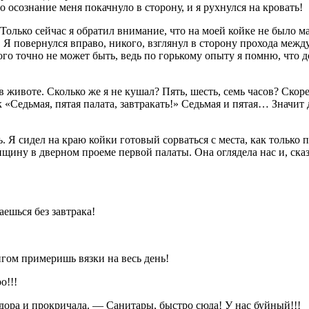
 осознание меня покачнуло в сторону, и я рухнулся на кровать!
. Только сейчас я обратил внимание, что на моей койке не было 
. Я повернулся вправо, никого, взглянул в сторону прохода межд
го точно не может быть, ведь по горькому опыту я помню, что 
в животе. Сколько же я не кушал? Пять, шесть, семь часов? Скор
Седьмая, пятая палата, завтракать!» Седьмая и пятая… Значит до
 Я сидел на краю койки готовый сорваться с места, как только п
енщину в дверном проеме первой палаты. Она оглядела нас и, ск
ешься без завтрака!
гом примеришь вязки на весь день!
о!!!
дора и прокричала. — Санитары, быстро сюда! У нас буйный!!!