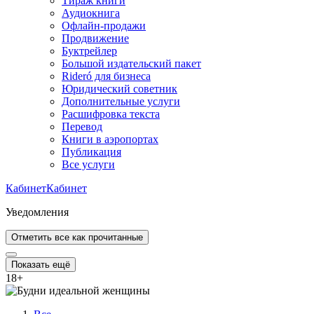
Тираж книги
Аудиокнига
Офлайн-продажи
Продвижение
Буктрейлер
Большой издательский пакет
Rideró для бизнеса
Юридический советник
Дополнительные услуги
Расшифровка текста
Перевод
Книги в аэропортах
Публикация
Все услуги
Кабинет
Кабинет
Уведомления
Отметить все как прочитанные
Показать ещё
18
+