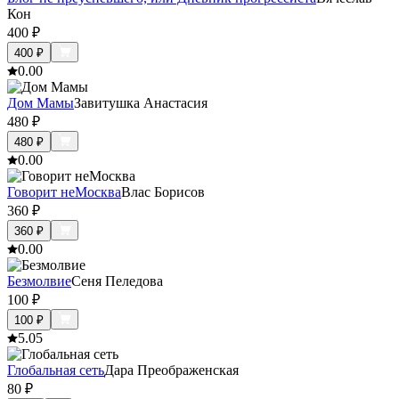
Кон
400
₽
400
₽
0.0
0
Дом Мамы
Завитушка Анастасия
480
₽
480
₽
0.0
0
Говорит неМосква
Влас Борисов
360
₽
360
₽
0.0
0
Безмолвие
Сеня Пеледова
100
₽
100
₽
5.0
5
Глобальная сеть
Дара Преображенская
80
₽