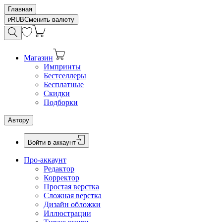
Главная
RUB
Сменить валюту
Магазин
Импринты
Бестселлеры
Бесплатные
Скидки
Подборки
Автору
Войти в аккаунт
Про-аккаунт
Редактор
Корректор
Простая верстка
Сложная верстка
Дизайн обложки
Иллюстрации