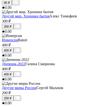
80
₽
0.0
0
Другой мир. Хроники бытия
Алекс Тимофеев
300
₽
300
₽
0.0
0
Инверсия
Batori
400
₽
400
₽
0.0
0
Дневник-2022
Галина Смирнова
400
₽
400
₽
0.0
0
Другие миры России
Сергей Малахов
200
₽
200
₽
0.0
0