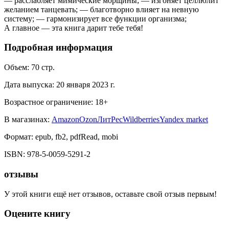
— расслабляет мимические морщины; — изгоняет целлюлит
желанием танцевать; — благотворно влияет на невную
систему; — гармонизирует все функции организма;
А главное — эта книга дарит тебе тебя!
Подробная информация
Объем:
70
стр.
Дата выпуска:
20 января 2023 г.
Возрастное ограничение:
18
+
В магазинах:
Amazon
Ozon
ЛитРес
Wildberries
Yandex market
Формат:
epub, fb2, pdfRead, mobi
ISBN:
978-5-0059-5291-2
отзывы
У этой книги ещё нет отзывов, оставьте свой отзыв первым!
Оцените книгу