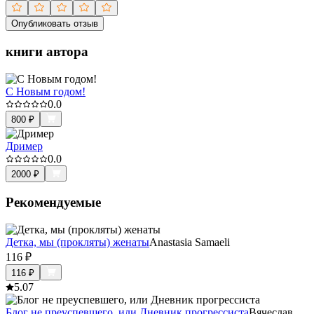
Опубликовать отзыв
книги автора
С Новым годом!
0.0
800
₽
Дример
0.0
2000
₽
Рекомендуемые
Детка, мы (прокляты) женаты
Anastasia Samaeli
116
₽
116
₽
5.0
7
Блог не преуспевшего, или Дневник прогрессиста
Вячеслав