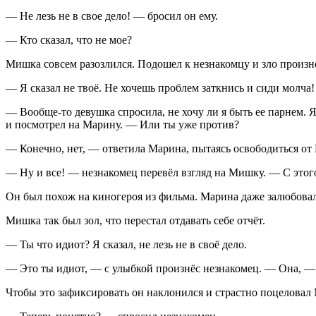
— Не лезь не в свое дело! — бросил он ему.
— Кто сказал, что не мое?
Мишка совсем разозлился. Подошел к незнакомцу и зло произн
— Я сказал не твоё. Не хочешь проблем заткнись и сиди молча!
— Вообще-то девушка спросила, не хочу ли я быть ее парнем. 
и посмотрел на Марину. — Или ты уже против?
— Конечно, нет, — ответила Марина, пытаясь освободиться от
— Ну и все! — незнакомец перевёл взгляд на Мишку. — С этого
Он был похож на киногероя из фильма. Марина даже залюбова
Мишка так был зол, что перестал отдавать себе отчёт.
— Ты что идиот? Я сказал, не лезь не в своё дело.
— Это ты идиот, — с улыбкой произнёс незнакомец. — Она, — 
Чтобы это зафиксировать он наклонился и страстно поцеловал М