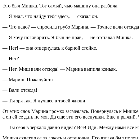
Это был Мишка. Тот самый, чью машину она разбила.
— Я знал, что найду тебя здесь, — сказал он.
— Что надо? — спросила грубо Марина. — Точнее вали отсюда
— Я хочу поговорить. Я был не прав, — не отставал Мишка. — 
— Нет! — она отвернулась к барной стойке.
— Нет?
— Нет. Миш вали отсюда! — Марина выпила
конья
к.
— Мариш. Пожалуйста.
— Вали отсюда!
— Ты зря так. Я лучшее в твоей жизни.
От этих слов Марина громко засмеялась. Повернулась к Мишке 
а он ей ее дать не мог. Да еще эти его веснушки. Еще и рыжий
— Ты себя в зеркало давно видел? Все! Иди. Между нами все к
Мишка схватил ее за локоть и остановил. Его взгляд был полон 