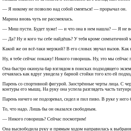
— Я никому не позволю над собой смеяться! — прорычал он.
Марина вновь чуть не рассмеялась.
— Миш пусти. Будет хуже! — и что она в нем нашла? — Я не ве
— Да? Ну и кого ты себе найдёшь? У тебя кроме симпатичной м
Какой же он всё-таки мерзкий? В его словах звучал вызов. Как
Ну, я тебе сейчас покажу! Никого говоришь. Ну, это мы сейчас
Она быстро окинула бар взглядом в поисках подходящего экземп
отчаялась как вдруг увидела у барной стойки того кто ей подх
Парень со спортивной фигурой. Заострённые черты лица. С че
контуры его мышц. На руку она успела разглядеть часть татуиро
Парень ничего не подозревал, сидел и пил
пиво
. В руке у него
То, что надо. Лишь бы он оказался свободным.
— Никого говоришь? Сейчас посмотрим!
Она высвободила руку и прямым ходом направилась к выбранно