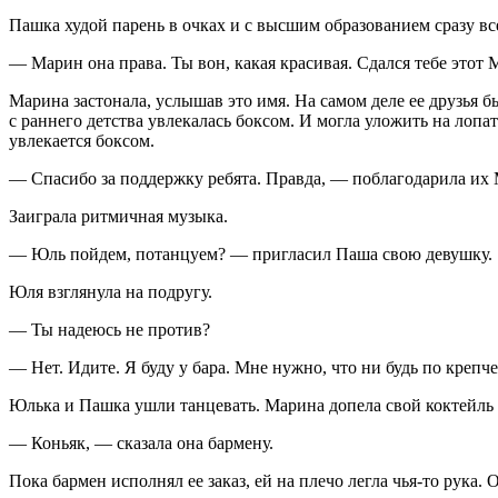
Пашка худой парень в очках и с высшим образованием сразу вс
— Марин она права. Ты вон, какая красивая. Сдался тебе этот
Марина застонала, услышав это имя. На самом деле ее друзья
с раннего детства увлекалась боксом. И могла уложить на лопа
увлекается боксом.
— Спасибо за поддержку ребята. Правда, — поблагодарила их
Заиграла ритмичная музыка.
— Юль пойдем, потанцуем? — пригласил Паша свою девушку.
Юля взглянула на подругу.
— Ты надеюсь не против?
— Нет. Идите. Я буду у бара. Мне нужно, что ни будь по крепче
Юлька и Пашка ушли танцевать. Марина допела свой коктейль 
—
Конья
к, — сказала она бармену.
Пока бармен исполнял ее заказ, ей на плечо легла чья-то рука. 