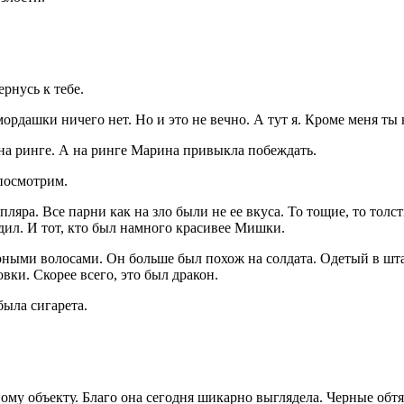
рнусь к тебе.
ордашки ничего нет. Но и это не вечно. А тут я. Кроме меня ты
 на ринге. А на ринге Марина привыкла побеждать.
 посмотрим.
ляра. Все парни как на зло были не ее вкуса. То тощие, то толс
одил. И тот, кто был намного красивее Мишки.
рными волосами. Он больше был похож на солдата. Одетый в шт
вки. Скорее всего, это был дракон.
 была
сигар
ета.
му объекту. Благо она сегодня шикарно выглядела. Черные обт