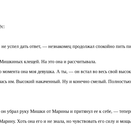
ёс:
Я не успел дать ответ, — незнакомец продолжал спокойно пить
п
 Мишкиных клещей. На это она и рассчитывала.
 момента она моя девушка. А ты, — он встал во весь свой высок
лась им. Высокий накаченный. Ну и конечно смелый. Полностью 
он убрал руку Мишки от Марины и притянул ее к себе, — тепер
арину. Хоть она его и не знала, но чувствовать его силу и мощ