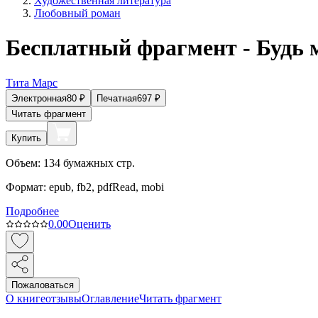
Художественная литература
Любовный роман
Бесплатный фрагмент - Будь 
Тита Марс
Электронная
80
₽
Печатная
697
₽
Читать фрагмент
Купить
Объем:
134
бумажных стр.
Формат:
epub, fb2, pdfRead, mobi
Подробнее
0.0
0
Оценить
Пожаловаться
О книге
отзывы
Оглавление
Читать фрагмент