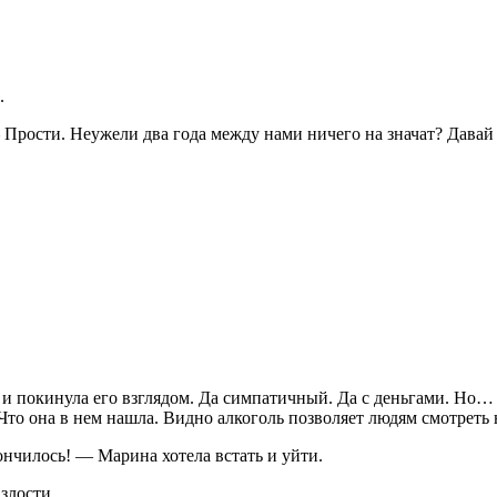
.
Прости. Неужели два года между нами ничего на значат? Давай в
и покинула его взглядом. Да симпатичный. Да с деньгами. Но… в
. Что она в нем нашла. Видно
алкогол
ь позволяет людям смотреть 
ончилось! — Марина хотела встать и уйти.
злости.