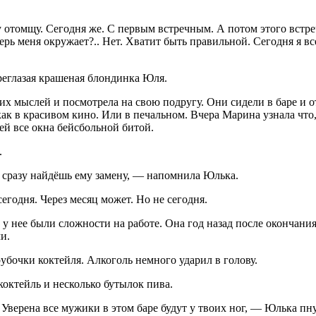
ему отомщу. Сегодня же. С первым встречным. А потом этого вст
еперь меня окружает?.. Нет. Хватит быть правильной. Сегодня я
реглазая крашеная блондинка Юля.
 мыслей и посмотрела на свою подругу. Они сидели в баре и 
ак в красивом кино. Или в печальном. Вчера Марина узнала что
ей все окна бейсбольной битой.
.
о сразу найдёшь ему замену, — напомнила Юлька.
егодня. Через месяц может. Но не сегодня.
о у нее были сложности на работе. Она год назад после окончан
и.
рубочки коктейля.
Алкогол
ь немного ударил в голову.
октейль и несколько бутылок пива.
 Уверена все мужики в этом баре будут у твоих ног, — Юлька пн