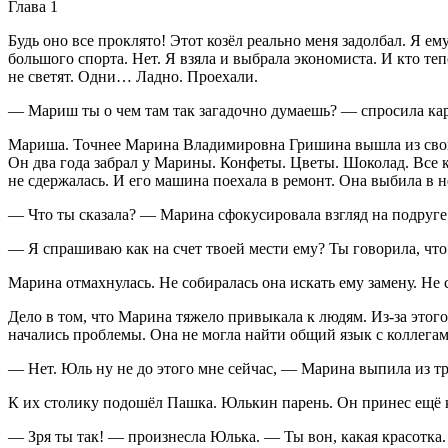
Глава 1
Будь оно все проклято! Этот козёл реально меня задолбал. Я 
большого спорта. Нет. Я взяла и выбрала экономиста. И кто т
не светят. Одни… Ладно. Проехали.
— Мариш ты о чем там так загадочно думаешь? — спросила ка
Мариша. Точнее Марина Владимировна Гришина вышла из своих
Он два года забрал у Марины. Конфеты. Цветы. Шоколад. Все к
не сдержалась. И его машина поехала в ремонт. Она выбила в н
— Что ты сказала? — Марина сфокусировала взгляд на подруге
— Я спрашиваю как на счет твоей мести ему? Ты говорила, чт
Марина отмахнулась. Не собиралась она искать ему замену. Не с
Дело в том, что Марина тяжело привыкала к людям. Из-за этог
начались проблемы. Она не могла найти общий язык с коллегам
— Нет. Юль ну не до этого мне сейчас, — Марина выпила из т
К их столику подошёл Пашка. Юлькин парень. Он принес ещё к
— Зря ты так! — произнесла Юлька. — Ты вон, какая красотка.