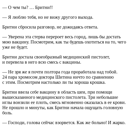
— О чем ты? … Бритни!!
— Я люблю тебя, но не вижу другого выхода.
Бритни сбросила разговор, не дожидаясь ответа.
— Уверена эта стерва перероет весь город, лишь бы достать
мою вакцину. Посмотрим, как ты будешь охотиться на то, чего
уже не будет.
Бритни достала своеобразный медицинский пистолет,
и перевела в него всю смесь с вакцины.
— Не зря же я почти полтора года проработала над тобой.
24 пара хромосом доктора Шитина ничто по сравнению
с этим. Посмотрим настолько ли ты хороша крошка.
Бритни ввела себе вакцину в область шеи, при помощи
вышесказанного медицинского пистолета. Три небольшие
иглы вонзили ее плоть, смесь мгновенно оказалась в ее крови.
Не прошло и минуты, как Бритни начала ощущать головную
боль.
— Господи, голова сейчас взорвется. Как же больно! И жарко.