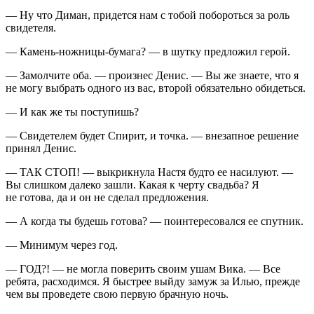
— Ну что Диман, придется нам с тобой побороться за роль
свидетеля.
— Камень-ножницы-бумага? — в шутку предложил герой.
— Замолчите оба. — произнес Денис. — Вы же знаете, что я
не могу выбрать одного из вас, второй обязательно обидеться.
— И как же ты поступишь?
— Свидетелем будет Спирит, и точка. — внезапное решение
принял Денис.
— ТАК СТОП! — выкрикнула Настя будто ее
насил
уют. —
Вы слишком далеко зашли. Какая к черту свадьба? Я
не готова, да и он не сделал предложения.
— А когда ты будешь готова? — поинтересовался ее спутник.
— Минимум через год.
— ГОД?! — не могла поверить своим ушам Вика. — Все
ребята, расходимся. Я быстрее выйду замуж за Илью, прежде
чем вы проведете свою первую брачную ночь.