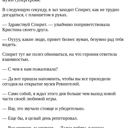
В следующую секунду, в зал заходит Спирит, как не трудно
догадаться, с планшетом в руках.
— Здравствуй Спирит. — улыбчиво поприветствовала
Кристина своего друга.
— Оуууу, какие люди, привет бизнес вуман, безумно рад тебя
видеть.
Спирит тут же полез обниматься, на что героиня ответила
взаимностью.
— С чем к нам пожаловала?
— Да вот пришла напомнить, чтобы вы все приходили
сегодня на открытие музея Ревнителей.
— Само собой, я ждал этого дня больше чем выход новой
части своей любимой игры.
— Вау, это звучало стояще и убедительно.
— Еще бы, я целый день репетировал.
— Все шутишь да шутишь… Ладно ребята, я пошла,