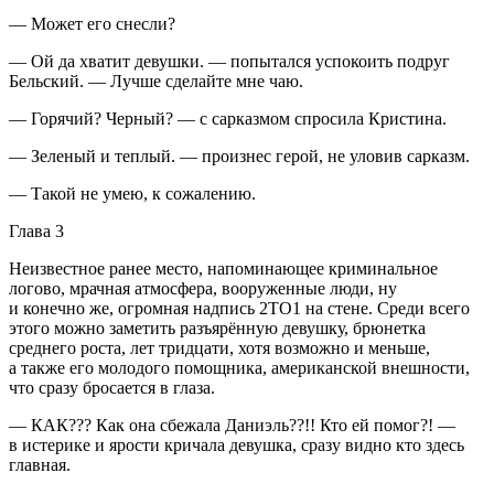
— Может его снесли?
— Ой да хватит девушки. — попытался успокоить подруг
Бельский. — Лучше сделайте мне чаю.
— Горячий? Черный? — с сарказмом спросила Кристина.
— Зеленый и теплый. — произнес герой, не уловив сарказм.
— Такой не умею, к сожалению.
Глава 3
Неизвестное ранее место, напоминающее криминальное
логово, мрачная атмосфера, вооруженные люди, ну
и конечно же, огромная надпись 2TO1
на стене. Среди всего
этого можно заметить разъярённую девушку, брюнетка
среднего роста, лет тридцати, хотя возможно и меньше,
а также его молодого помощника,
америк
анской внешности,
что сразу бросается в глаза.
— КАК??? Как она сбежала Даниэль??!! Кто ей помог?! —
в истерике и ярости кричала девушка, сразу видно кто здесь
главная.