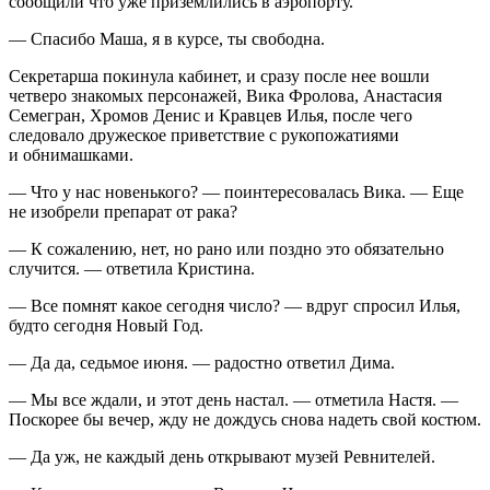
сообщили что уже приземлились в аэропорту.
— Спасибо Маша, я в курсе, ты свободна.
Секретарша покинула кабинет, и сразу после нее вошли
четверо знакомых персонажей, Вика Фролова, Анастасия
Семегран, Хромов Денис и Кравцев Илья, после чего
следовало дружеское приветствие с рукопожатиями
и обнимашками.
— Что у нас новенького? — поинтересовалась Вика. — Еще
не изобрели препарат от рака?
— К сожалению, нет, но рано или поздно это обязательно
случится. — ответила Кристина.
— Все помнят какое сегодня число? — вдруг спросил Илья,
будто сегодня Новый Год.
— Да да, седьмое июня. — радостно ответил Дима.
— Мы все ждали, и этот день настал. — отметила Настя. —
Поскорее бы вечер, жду не дождусь снова надеть свой костюм.
— Да уж, не каждый день открывают музей Ревнителей.