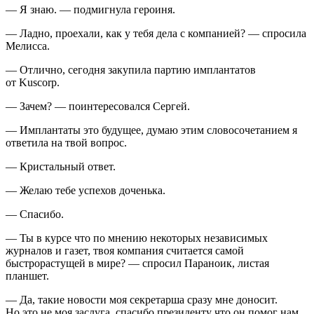
— Я знаю. — подмигнула
героин
я.
— Ладно, проехали, как у тебя дела с компанией? — спросила
Мелисса.
— Отлично, сегодня закупила партию имплантатов
от Kuscorp.
— Зачем? — поинтересовался Сергей.
— Имплантаты это будущее, думаю этим словосочетанием я
ответила на твой вопрос.
— Кристальный ответ.
— Желаю тебе успехов доченька.
— Спасибо.
— Ты в курсе что по мнению некоторых независимых
журналов и газет, твоя компания считается самой
быстрорастущей в мире? — спросил Параноик, листая
планшет.
— Да, такие новости моя секретарша сразу мне доносит.
Но это не моя заслуга, спасибо
президент
у что он помог нам.