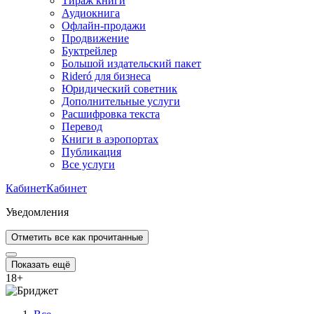
Тираж книги
Аудиокнига
Офлайн-продажи
Продвижение
Буктрейлер
Большой издательский пакет
Rideró для бизнеса
Юридический советник
Дополнительные услуги
Расшифровка текста
Перевод
Книги в аэропортах
Публикация
Все услуги
Кабинет
Кабинет
Уведомления
Отметить все как прочитанные
Показать ещё
18
+