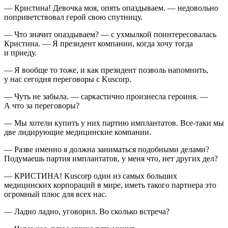
— Кристина! Девочка моя, опять опаздываем. — недовольно
поприветствовал герой свою спутницу.
— Что значит опаздываем? — с ухмылкой поинтересовалась
Кристина. — Я
президент
компании, когда хочу тогда
и приеду.
— Я вообще то тоже, и как
президент
позволь напомнить,
у нас сегодня переговоры с Kuscorp.
— Чуть не забыла. — саркастично произнесла
героин
я. —
А что за переговоры?
— Мы хотели купить у них партию имплантатов. Все-таки мы
две лидирующие медицинские компании.
— Разве именно я должна заниматься подобными делами?
Подумаешь партия имплантатов, у меня что, нет других дел?
— КРИСТИНА! Kuscorp один из самых больших
медицинских корпораций в мире, иметь такого партнера это
огромный плюс для всех нас.
— Ладно ладно, уговорил. Во сколько встреча?