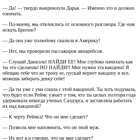
— Да! — твердо выкрикнула Дарья. — Именно это и должно
означать.
— По-моему, мы отвлеклись от основного разговора. Где нам
искать Бритни?
— Да она уже полюбому свалила в
Америк
у!
— Нет, мы проверили пассажиров авиарейсов.
— Слушай Даниэль! НАЙДИ ЕЕ! Мне глубоко начихать как
ты это сделаешь! НО НАЙДИ!! Мне нужна эта вакцина! Я
обещаю тебе что не трону ее, пускай вернет вакцину и все,
можешь забирать девку себе!
— Да ты уже с ума сошла с этой вакциной. Ты хоть подумала,
что будет если Реймс
узнает о том, что ты целых полтора года
удерживала некогда ученых Салдэрса, и заставляла работать
их над вакциной?
— К черту Реймса! Что он мне сделает?
— Позволь мне напомнить, что он твой муж.
— Ну вот я и говорю, что он мне сделает?