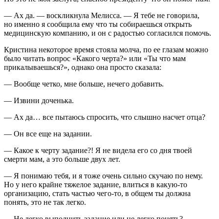
— Ах да. — воскликнула Мелисса. — Я тебе не говорила,
но именно я сообщила ему что ты собираешься открыть
медицинскую компанию, и он с радостью согласился помочь.
Кристина некоторое время стояла молча, по ее глазам можно
было читать вопрос «Какого черта?» или «Ты что мам
прикалываешься?», однако она просто сказала:
— Вообще четко, мне больше, нечего добавить.
— Извини доченька.
— Ах да… все пытаюсь спросить, что слышно насчет отца?
— Он все еще на задании.
— Какое к черту задание?! Я не видела его со дня твоей
смерти мам, а это больше двух лет.
— Я понимаю тебя, и я тоже очень сильно скучаю по нему.
Но у него крайне тяжелое задание, влиться в какую-то
организацию, стать частью чего-то, в общем ты должна
понять, это не так легко.
— Не легко выполнить задание или не легко понять?