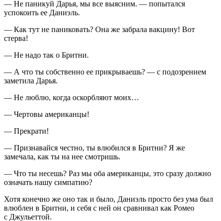
— Не паникуй Дарья, мы все выясним. — попытался
успокоить ее Даниэль.
— Как тут не паниковать? Она же забрала вакцину! Вот
стерва!
— Не надо так о Бритни.
— А что ты собственно ее прикрываешь? — с подозрением
заметила Дарья.
— Не люблю, когда оскорбляют моих…
— Чертовы
америк
анцы!
— Прекрати!
— Признавайся честно, ты влюбился в Бритни? Я же
замечала, как ты на нее смотришь.
— Что ты несешь? Раз мы оба
америк
анцы, это сразу должно
означать нашу симпатию?
Хотя конечно же оно так и было, Даниэль просто без ума был
влюблен в Бритни, и себя с ней он сравнивал как Ромео
с Джульеттой.