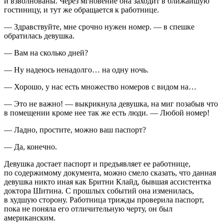
и взволнованы. Через мгновение она заходит в ближайшую
гостиницу, и тут же обращается к работнице.
— Здравствуйте, мне срочно нужен номер. — в спешке
обратилась девушка.
— Вам на сколько дней?
— Ну надеюсь ненадолго… на одну ночь.
— Хорошо, у нас есть множество номеров с видом на…
— Это не важно! — выкрикнула девушка, на миг позабыв что
в помещении кроме нее так же есть люди. — Любой номер!
— Ладно, простите, можно ваш паспорт?
— Да, конечно.
Девушка достает паспорт и предъявляет ее работнице,
по содержимому документа, можно смело сказать, что данная
девушка никто иная как Бритни Клайд, бывшая ассистентка
доктора Шитина. С прошлых событий она изменилась,
в худшую сторону. Работница трижды проверила паспорт,
пока не поняла его отличительную черту, он был
америк
анским.