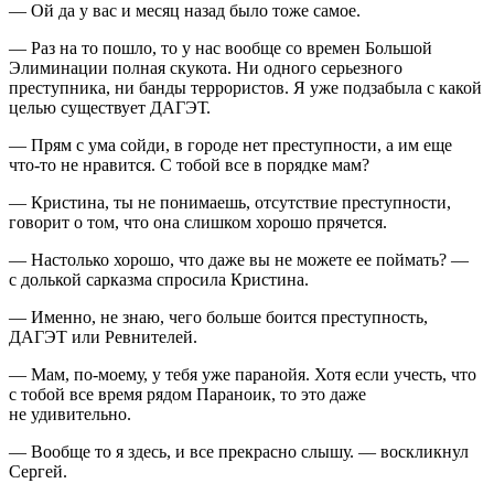
— Ой да у вас и месяц назад было тоже самое.
— Раз на то пошло, то у нас вообще со времен Большой
Элиминации полная скукота. Ни одного серьезного
преступника, ни банды
терро
ристов. Я уже подзабыла с какой
целью существует ДАГЭТ.
— Прям с ума сойди, в городе нет преступности, а им еще
что-то не нравится. С тобой все в порядке мам?
— Кристина, ты не понимаешь, отсутствие преступности,
говорит о том, что она слишком хорошо прячется.
— Настолько хорошо, что даже вы не можете ее поймать? —
с долькой сарказма спросила Кристина.
— Именно, не знаю, чего больше боится преступность,
ДАГЭТ или Ревнителей.
— Мам, по-моему, у тебя уже паранойя. Хотя если учесть, что
с тобой все время рядом Параноик, то это даже
не удивительно.
— Вообще то я здесь, и все прекрасно слышу. — воскликнул
Сергей.