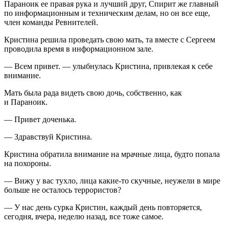
Параноик ее правая рука и лучший друг, Спирит же главный
по информационным и техническим делам, но он все еще,
член
команды Ревнителей.
Кристина решила проведать свою мать, та вместе с Сергеем
проводила время в информационном зале.
— Всем привет. — улыбнулась Кристина, привлекая к себе
внимание.
Мать была рада видеть свою дочь, собственно, как
и Параноик.
— Привет доченька.
— Здравствуй Кристина.
Кристина обратила внимание на мрачные лица, будто попала
на похороны.
— Вижу у вас тухло, лица какие-то скучные, неужели в мире
больше не осталось
терро
ристов?
— У нас день сурка Кристин, каждый день повторяется,
сегодня, вчера, неделю назад, все тоже самое.