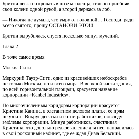
Бритни легла на кровать в позе младенца, сильно приобняв
свои колени одной рукой, а второй держась за лоб.
— Никогда не думала, что умру от головной… Господи, ради
всего святого, прошу ОСТАНОВИ ЭТО!!!
Бритни вырубилась, спустя несколько минут мучений.
Глава 2
В тоже самое время
Москва Сити
Меркурий Тауэр-Сити, одно из красивейших небоскребов
не только Москвы, но и всего мира. В верхней части здания,
по всей горизонтальной площади, красуется название
корпорации «Kanbel Industries».
По многочисленным коридорам корпорации красуется
Кристина Канина, в элегантном деловом платье, ее прям
не узнать. Вокруг десятки и сотни работников, повсюду
эмблемы корпорации. Минуя работников, счастливая
Кристина, что довольно редкое явление для нее, направилась
в свой роскошный кабинет, где ее ждал Дима Бельский.