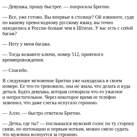
— Девушка, прошу быстрее. — попросила Бритни.
— Все, уже готово. Вы впервые в столице? Ой извините, судя
по вашему превосходному русскому языку, вы точно
находились в
Росси
и больше чем в Штатах. У вас есть с собой
багаж?
— Нету у меня багажа.
— Тогда возьмите ключи, номер 512, приятного
времяпровождения.
— Спасибо.
В следующее мгновение Бритни уже находилась в своем
номере. Ее что-то тревожило, она не знала, что делать и куда
деться. Будто девушка, которая сотворила что-то ужасное
и непростительное. Через некоторое время ее телефон
зазвонил, что даже слегка испугало
героин
ю.
— Алло. — быстро ответила Бритни.
— Детка, где ты? — послышался мужской голос по ту сторону
связи, по интонации и первым ноткам, можно смело судить
что мужчина волнуется за
героин
ю.