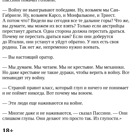
—
Войн
у не выигрывают победами. Ну, возьмем мы Сан-
Габриеле. Ну, возьмем Карсо, и Монфальконе, и Триест.
А потом что? Видели вы сегодня все те дальние горы? Что же,
вы думаете, мы можем их все взять? Только если австрийцы
перестанут драться. Одна сторона должна перестать драться.
Почему не перестать драться нам? Если они доберутся
до Италии, они устанут и уйдут обратно. У них есть своя
родина. Так нет же, непременно нужно воевать.
— Вы настоящий оратор.
— Мы думаем. Мы читаем. Мы не крестьяне. Мы механики.
Но даже крестьяне не такие дураки, чтобы верить в
войн
у. Все
ненавидят эту
войн
у.
— Страной правит класс, который глуп и ничего не понимает
и не поймет никогда. Вот почему мы воюем.
— Эти люди еще наживаются на
войн
е.
— Многие даже и не наживаются, — сказал Пассини. — Они
слишком глупы. Они делают это просто так. Из глупости.»
18+