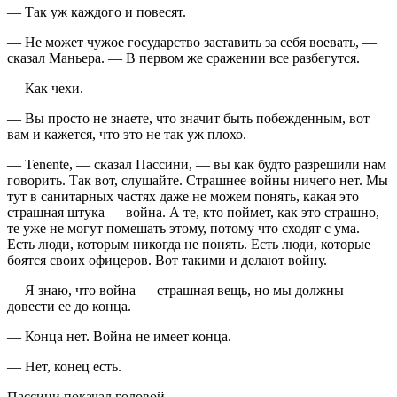
— Так уж каждого и повесят.
— Не может чужое государство заставить за себя воевать, —
сказал Маньера. — В первом же сражении все разбегутся.
— Как чехи.
— Вы просто не знаете, что значит быть побежденным, вот
вам и кажется, что это не так уж плохо.
— Tenente, — сказал Пассини, — вы как будто разрешили нам
говорить. Так вот, слушайте. Страшнее
войн
ы ничего нет. Мы
тут в санитарных частях даже не можем понять, какая это
страшная штука —
войн
а. А те, кто поймет, как это страшно,
те уже не могут помешать этому, потому что сходят с ума.
Есть люди, которым никогда не понять. Есть люди, которые
боятся своих офицеров. Вот такими и делают
войн
у.
— Я знаю, что
войн
а — страшная вещь, но мы должны
довести ее до конца.
— Конца нет.
Войн
а не имеет конца.
— Нет, конец есть.
Пассини покачал головой.