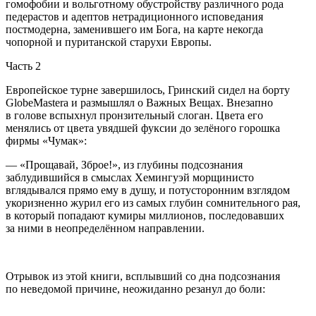
гомофобии и вольготному обустройству различного рода
педер
астов и адептов нетрадиционного исповедания
постмодерна, заменившего им Бога, на карте некогда
чопорной и пуританской старухи Европы.
Часть 2
Европейское турне завершилось, Гринский сидел на борту
GlobeMastera и размышлял о Важных Вещах. Внезапно
в голове вспыхнул пронзительный слоган. Цвета его
менялись от цвета увядшей фуксии до зелёного горошка
фирмы «Чумак»:
— «Прощавай, Зброе!», из глубины подсознания
заблудившийся в смыслах Хемингуэй морщинисто
вглядывался прямо ему в душу, и потусторонним взглядом
укоризненно журил его из самых глубин сомнительного рая,
в который попадают кумиры миллионов, последовавших
за ними в неопределённом направлении.
Отрывок из этой книги, всплывший со дна подсознания
по неведомой причине, неожиданно резанул до боли: