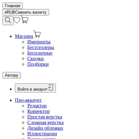
Главная
RUB
Сменить валюту
Магазин
Импринты
Бестселлеры
Бесплатные
Скидки
Подборки
Автору
Войти в аккаунт
Про-аккаунт
Редактор
Корректор
Простая верстка
Сложная верстка
Дизайн обложки
Иллюстрации