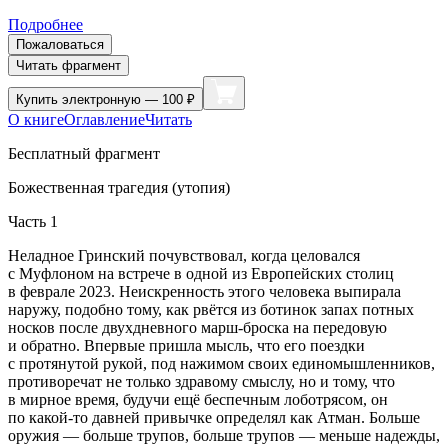
Подробнее
Пожаловаться
Читать фрагмент
Купить
электронную — 100 ₽
О книге
Оглавление
Читать
Бесплатный фрагмент
Божественная трагедия (утопия)
Часть 1
Неладное Гринский почувствовал, когда целовался
с Муф
лоно
м на встрече в одной из Европейских столиц
в феврале 2023. Неискренность этого человека выпирала
наружу, подобно тому, как рвётся из ботинок запах потных
носков после двухдневного марш-броска на передовую
и обратно. Впервые пришла мысль, что его поездки
с протянутой рукой, под нажимом своих единомышленников,
противоречат не только здравому смыслу, но и тому, что
в мирное время, будучи ещё беспечным лоботрясом, он
по какой-то давней привычке определял как Атман. Больше
оружия — больше трупов, больше трупов — меньше надежды,