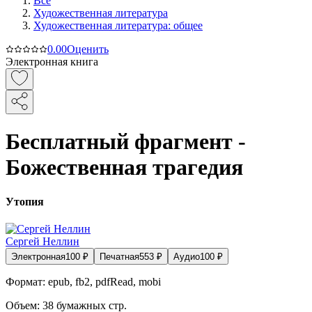
Все
Художественная литература
Художественная литература: общее
0.0
0
Оценить
Электронная книга
Бесплатный фрагмент -
Божественная трагедия
Утопия
Сергей Неллин
Электронная
100
₽
Печатная
553
₽
Аудио
100
₽
Формат:
epub, fb2, pdfRead, mobi
Объем:
38
бумажных стр.