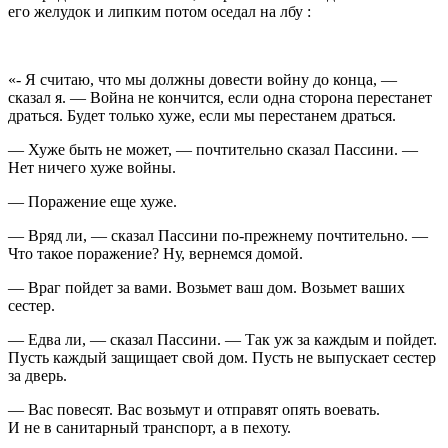
его желудок и липким потом оседал на лбу :
«- Я считаю, что мы должны довести
войн
у до конца, —
сказал я. —
Войн
а не кончится, если одна сторона перестанет
драться. Будет только хуже, если мы перестанем драться.
— Хуже быть не может, — почтительно сказал Пассини. —
Нет ничего хуже
войн
ы.
— Поражение еще хуже.
— Вряд ли, — сказал Пассини по-прежнему почтительно. —
Что такое поражение? Ну, вернемся домой.
— Враг пойдет за вами. Возьмет ваш дом. Возьмет ваших
сестер.
— Едва ли, — сказал Пассини. — Так уж за каждым и пойдет.
Пусть каждый защищает свой дом. Пусть не выпускает сестер
за дверь.
— Вас повесят. Вас возьмут и отправят опять воевать.
И не в санитарный транспорт, а в пехоту.