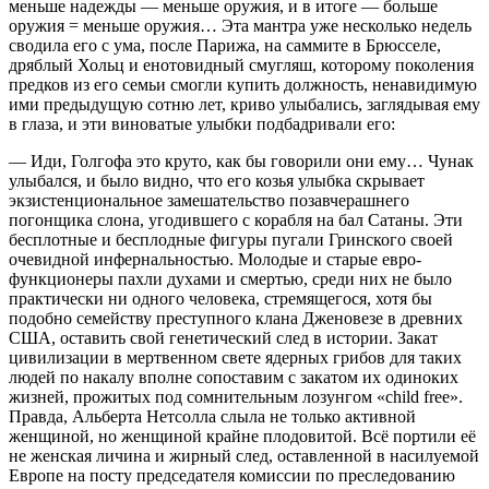
меньше надежды — меньше оружия, и в итоге — больше
оружия = меньше оружия… Эта мантра уже несколько недель
сводила его с ума, после Парижа, на саммите в Брюсселе,
дряблый Хольц и енотовидный смугляш, которому поколения
предков из его семьи смогли купить должность, ненавидимую
ими предыдущую сотню лет, криво улыбались, заглядывая ему
в глаза, и эти
вино
ватые улыбки подбадривали его:
— Иди, Голгофа это круто, как бы говорили они ему… Чунак
улыбался, и было видно, что его козья улыбка скрывает
экзистенциональное замешательство позавчерашнего
погонщика слона, угодившего с корабля на бал Сатаны. Эти
бесплотные и бесплодные фигуры пугали Гринского своей
очевидной инфернальностью. Молодые и старые евро-
функционеры пахли духами и смертью, среди них не было
практически ни одного человека, стремящегося, хотя бы
подобно семейству преступного клана Дженовезе в древних
США, оставить свой генетический след в истории. Закат
цивилизации в мертвенном свете ядерных грибов для таких
людей по накалу вполне сопоставим с закатом их одиноких
жизней, прожитых под сомнительным лозунгом «child free».
Правда, Альберта Нетсолла слыла не только активной
женщиной, но женщиной крайне плодовитой. Всё портили её
не женская личина и жирный след, оставленной в
насил
уемой
Европе на посту председателя комиссии по преследованию