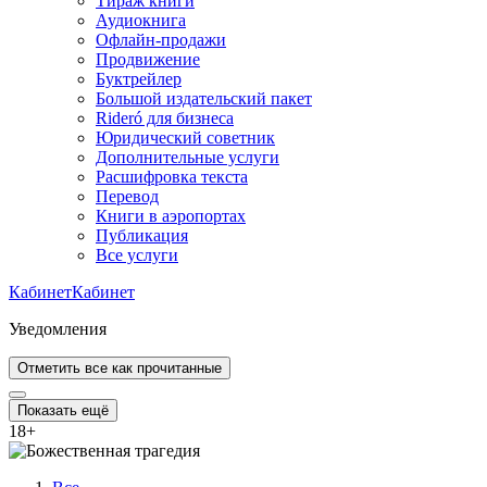
Тираж книги
Аудиокнига
Офлайн-продажи
Продвижение
Буктрейлер
Большой издательский пакет
Rideró для бизнеса
Юридический советник
Дополнительные услуги
Расшифровка текста
Перевод
Книги в аэропортах
Публикация
Все услуги
Кабинет
Кабинет
Уведомления
Отметить все как прочитанные
Показать ещё
18
+