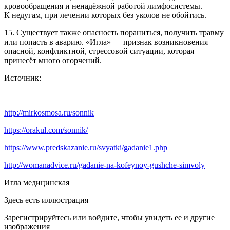
кровообращения и ненадёжной работой лимфосистемы.
К недугам, при лечении которых без уколов не обойтись.
15. Существует также опасность пораниться, получить травму
или попасть в аварию. «Игла» — признак возникновения
опасной, конфликтной, стрессовой ситуации, которая
принесёт много огорчений.
Источник:
http://mirkosmosa.ru/sonnik
https://orakul.com/sonnik/
https://www.predskazanie.ru/svyatki/gadanie1.php
http://womanadvice.ru/gadanie-na-kofeynoy-gushche-simvoly
Игла медицинская
Здесь есть иллюстрация
Зарегистрируйтесь или войдите, чтобы увидеть ее и другие
изображения