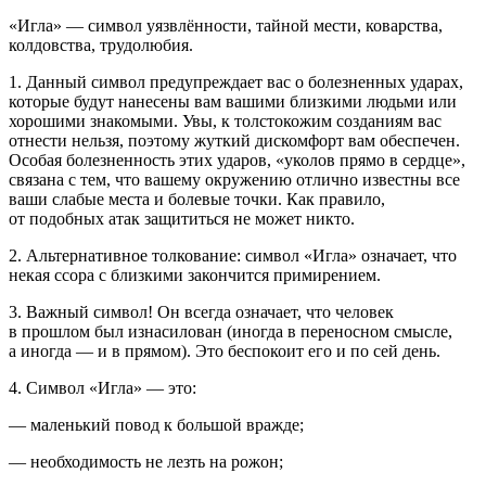
«Игла» — символ уязвлённости, тайной мести, коварства,
колдовства, трудолюбия.
1. Данный символ предупреждает вас о болезненных ударах,
которые будут нанесены вам вашими близкими людьми или
хорошими знакомыми. Увы, к толстокожим созданиям вас
отнести нельзя, поэтому жуткий дискомфорт вам обеспечен.
Особая болезненность этих ударов, «уколов прямо в сердце»,
связана с тем, что вашему окружению отлично известны все
ваши слабые места и болевые точки. Как правило,
от подобных атак защититься не может никто.
2. Альтернативное толкование: символ «Игла» означает, что
некая ссора с близкими закончится примирением.
3. Важный символ! Он всегда означает, что человек
в прошлом был из
насил
ован (иногда в переносном смысле,
а иногда — и в прямом). Это беспокоит его и по сей день.
4. Символ «Игла» — это:
— маленький повод к большой вражде;
— необходимость не лезть на рожон;