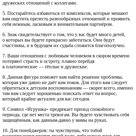
дружеских отношений с коллегами.
5. Постарайтесь избавиться от комплексов, которые мешают
вам ощутить прелесть разнообразных отношений и проявить
себя нежным, ласковым и внимательным партнёром.
6. Знак свидетельствует о том, что у вас будет много детей,
о которых вы будете прекрасно заботиться. Они будут
счастливы, и в будущем их судьба сложится благополучно.
7. Ваши отношения с любимым человеком в скором времени
потеряют страсть и остроту, плавно перейдя
в платонические — тёплые и дружеские.
8. Данная фигура поможет вам найти решение проблемы,
которая уже давно не даёт вам покоя. Для этого вам следует
обратиться к детским воспоминаниям — скорее всего, именно
там вам следует хорошенько поискать ответ на вопрос,
который крайне актуален для вас сегодня.
9. Символ «Игрушка» предрекает приход спокойного
периода, где нет места тревогам. Вы будете чувствовать себя
защищённым, как давным-давно у мамы на руках.
10. Для тинейджеров: ты чувствуешь, что тобой
распоряжаются против твоей воли, тебя используют для