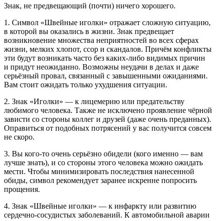
Знак, не предвещающий (почти) ничего хорошего.
1. Символ «Швейные иголки» отражает сложную ситуацию,
в которой вы оказались в жизни. Знак предвещает
возникновение множества неприятностей во всех сферах
жизни, мелких хлопот, ссор и скандалов. Причём конфликты
эти будут возникать часто без каких-либо видимых причин
и придут неожиданно. Возможны неудачи в делах и даже
серьёзный провал, связанный с завышенными ожиданиями.
Вам стоит ожидать только ухудшения ситуации.
2. Знак «Иголки» — к лицемерию или предательству
любимого человека. Также не исключено проявление чёрной
зависти со стороны коллег и друзей (даже очень преданных).
Оправиться от подобных потрясений у вас получится совсем
не скоро.
3. Вы кого-то очень серьёзно обидели (кого именно — вам
лучше знать), и со стороны этого человека можно ожидать
мести. Чтобы минимизировать последствия нанесенной
обиды, символ рекомендует заранее искренне попросить
прощения.
4. Знак «Швейные иголки» — к инфаркту или развитию
сердечно-сосудистых заболеваний. К автомобильной аварии