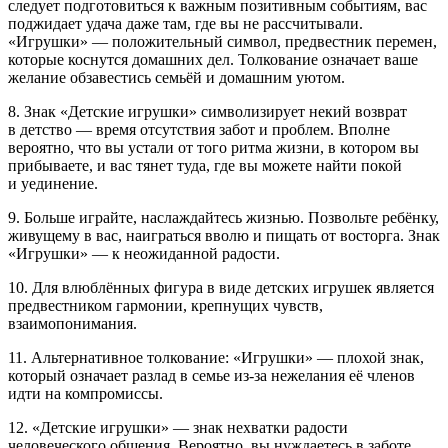
следует подготовиться к важным позитивным событиям, вас
поджидает удача даже там, где вы не рассчитывали.
«Игрушки» — положительный символ, предвестник перемен,
которые коснутся домашних дел. Толкование означает ваше
желание обзавестись семьёй и домашним уютом.
8. Знак «Детские игрушки» символизирует некий возврат
в детство — время отсутствия забот и проблем. Вполне
вероятно, что вы устали от того ритма жизни, в котором вы
прибываете, и вас тянет туда, где вы можете найти покой
и уединение.
9. Больше играйте, наслаждайтесь жизнью. Позвольте ребёнку,
живущему в вас, наиграться вволю и пищать от восторга. Знак
«Игрушки» — к неожиданной радости.
10. Для влюблённых фигура в виде детских игрушек является
предвестником гармонии, крепнущих чувств,
взаимопонимания.
11. Альтернативное толкование: «Игрушки» — плохой знак,
который означает разлад в семье из-за нежелания её
член
ов
идти на компромиссы.
12. «Детские игрушки» — знак нехватки радости
человеческого общения. Вероятно, вы нуждаетесь в заботе