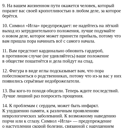
9. На вашем жизненном пути окажется человек, который
поразит вас своей кропотливостью в любом деле, за которое
берётся.
10. Символ «Игла» предупреждает: не надейтесь на лёгкий
выход из затруднительного положения, лучше подумайте
о новом деле, которое может принести прибыль, потому что
вам пришла пора начинать всё с самого начала.
11. Вам предстоит кардинально обновить гардероб,
в противном случае (не удивляйтесь) ваше положение
в обществе пошатнётся и дела пойдут на спад.
12. Фигура в виде иглы подсказывает вам, что пора
побеспокоиться о родственниках, потому что из-за вас у них
появились серьёзные недоброжелатели.
13. Вы кого-то походя обидели. Теперь ждите последствий.
Лучше лишний раз попросить прощения.
14. К проблемам с сердцем, может быть инфаркт.
К ухудшению памяти, к различным проявлениям
неврологических заболеваний. К возможному наведению
порчи или к сглазу. Символ «Игла» — предупреждение
о наступлении скорой болезни, связанной с нарушением