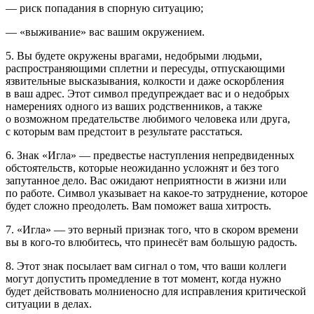
— риск попадания в спорную ситуацию;
— «выживание» вас вашим окружением.
5. Вы будете окружены врагами, недобрыми людьми,
распространяющими сплетни и пересуды, отпускающими
язвительные высказывания, колкости и даже оскорбления
в ваш адрес. Этот символ предупреждает вас и о недобрых
намерениях одного из ваших родственников, а также
о возможном предательстве любимого человека или друга,
с которым вам предстоит в результате расстаться.
6. Знак «Игла» — предвестье наступления непредвиденных
обстоятельств, которые неожиданно усложнят и без того
запутанное дело. Вас ожидают неприятности в жизни или
по работе. Символ указывает на какое-то затруднение, которое
будет сложно преодолеть. Вам поможет ваша хитрость.
7. «Игла» — это верный признак того, что в скором времени
вы в кого-то влюбитесь, что принесёт вам большую радость.
8. Этот знак посылает вам сигнал о том, что ваши коллеги
могут допустить промедление в тот момент, когда нужно
будет действовать молниеносно для исправления критической
ситуации в делах.