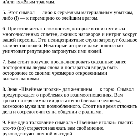
и/или тяжёлым травмам.
5. Этот символ — либо к серьёзным материальным убыткам,
либо (!) — к перемирию со злейшим врагом.
6. Приготовьтесь к сложностям, которые возникнут из-за
многочисленных сплетен, лживых наговоров и интриг вокруг
вашей персоны. Эти нелицеприятные слухи затронут большое
количество людей. Некоторые интриги даже полностью
уничтожат репутацию затронутых ими людей.
7. Вам стоит получше проанализировать сказанные ранее
посторонним людям слова и постараться впредь быть
осторожнее со своими чрезмерно откровенными
высказываниями.
8. Знак «Швейные иголки» для женщины — к горю. Символ
предупреждает о проблемах во взаимоотношениях. Вам
грозит потеря симпатии достаточно близкого человека,
возможно мужа или возлюбленного. Стоит на время отложить
дела и сосредоточится на общении с родными.
9. Ещё одно толкование символа «Швейные иголки» гласит:
кто-то (по) старается навязать вам своё мнение,
руководствуясь личной выгодой.