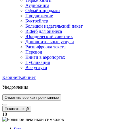
Тираж книги
Аудиокнига
Офлайн-продажи
Продвижение
Буктрейлер
Большой издательский пакет
Rideró для бизнеса
Юридический советник
Дополнительные услуги
Расшифровка текста
Перевод
Книги в аэропортах
Публикация
Все услуги
Кабинет
Кабинет
Уведомления
Отметить все как прочитанные
Показать ещё
18
+