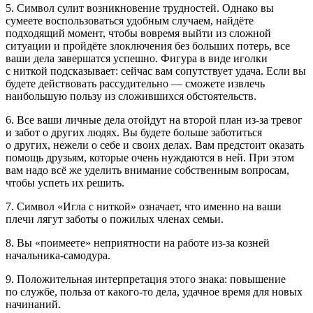
5. Символ сулит возникновение трудностей. Однако вы
сумеете воспользоваться удобным случаем, найдёте
подходящий момент, чтобы вовремя выйти из сложной
ситуации и пройдёте злоключения без больших потерь, все
ваши дела завершатся успешно. Фигура в виде иголки
с ниткой подсказывает: сейчас вам сопутствует удача. Если вы
будете действовать рассудительно — сможете извлечь
наибольшую пользу из сложившихся обстоятельств.
6. Все ваши личные дела отойдут на второй план из-за тревог
и забот о других людях. Вы будете больше заботиться
о других, нежели о себе и своих делах. Вам предстоит оказать
помощь друзьям, которые очень нуждаются в ней. При этом
вам надо всё же уделить внимание собственным вопросам,
чтобы успеть их решить.
7. Символ «Игла с ниткой» означает, что именно на ваши
плечи лягут заботы о пожилых
член
ах семьи.
8. Вы «поимеете» неприятности на работе из-за козней
начальника-самодура.
9. Положительная интерпретация этого знака: повышение
по службе, польза от какого-то дела, удачное время для новых
начинаний.