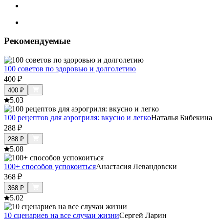
Рекомендуемые
100 советов по здоровью и долголетию
400
₽
400
₽
5.0
3
100 рецептов для аэрогриля: вкусно и легко
Наталья Бибекина
288
₽
288
₽
5.0
8
100+ способов успокоиться
Анастасия Левандовски
368
₽
368
₽
5.0
2
10 сценариев на все случаи жизни
Сергей Ларин