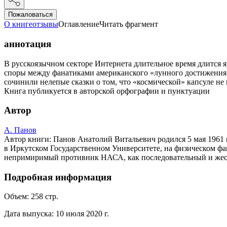
Пожаловаться
О книге
отзывы
Оглавление
Читать фрагмент
аннотация
В русскоязычном секторе Интернета длительное время длится
споры между фанатиками американского «лунного достижения
сочинили нелепые сказки о том, что «космической» капсуле н
Книга публикуется в авторской орфографии и пунктуации
Автор
А. Панов
Автор книги: Панов Анатолий Витальевич родился 5 мая 1961 г
в Иркутском Государственном Университете, на физическом фак
непримиримый противник НАСА, как последовательный и жес
Подробная информация
Объем:
258
стр.
Дата выпуска:
10 июля 2020 г.