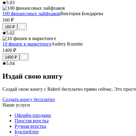
5.0
3
100 финансовых лайфхаков
Виктория Бондарева
160
₽
160
₽
5.0
2
10 фишек в маркетинге
Andrey Kuzmin
1400
₽
1400
₽
5.0
4
Издай свою книгу
Создай свою книгу с Rideró бесплатно прямо сейчас. Это просто,
Создать книгу бесплатно
Наши услуги
Офлайн-продажи
Простая верстка
Ручная верстка
Буктрейлер