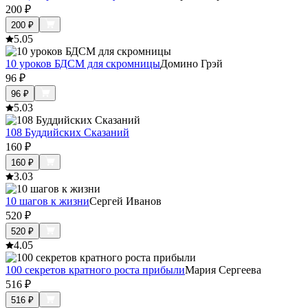
200
₽
200
₽
5.0
5
10 уроков БДСМ для скромницы
Домино Грэй
96
₽
96
₽
5.0
3
108 Буддийских Сказаний
160
₽
160
₽
3.0
3
10 шагов к жизни
Сергей Иванов
520
₽
520
₽
4.0
5
100 секретов кратного роста прибыли
Мария Сергеева
516
₽
516
₽