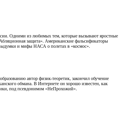
ссии. Одними из любимых тем, которые вызывают яростные
«Абляционная защита». Американские фальсификаторы
е выдумки и мифы НАСА о полетах в «космос».
 образованию автор физик-теоретик, закончил обучение
анского обмана. В Интернете он хорошо известен, как
тики, под псевдонимом «НеПрохожий».