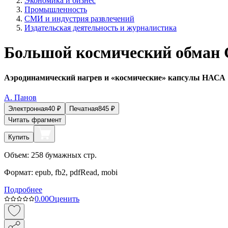
Экономика и бизнес
Промышленность
СМИ и индустрия развлечений
Издательская деятельность и журналистика
Большой космический обман 
Аэродинамический нагрев и «космические» капсулы НАСА
А. Панов
Электронная
40
₽
Печатная
845
₽
Читать фрагмент
Купить
Объем:
258
бумажных стр.
Формат:
epub, fb2, pdfRead, mobi
Подробнее
0.0
0
Оценить