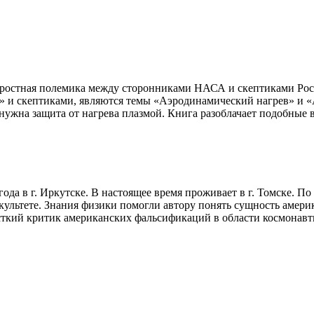
 яростная полемика между сторонниками НАСА и скептиками Ро
» и скептиками, являются темы «Аэродинамический нагрев» и 
е нужна защита от нагрева плазмой. Книга разоблачает подобны
ода в г. Иркутске. В настоящее время проживает в г. Томске. По
ультете. Знания физики помогли автору понять сущность америк
ткий критик американских фальсификаций в области космонав