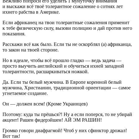
Вежливо попроси его уделить 1 мунуточку внимания
и выскажи всё твоё толерантное сожаление о сотнях лет
ихнего рабства в Америке.
Если африканец на твои толерантные сожаления применит
к тебе физическую силу, вызови полицию и дай против него
показания.
Расскажи всё как было. Если ты не оскорблял (а) африканца,
то закон на твоей стороне.
Но в идеале, чтобы всё прошло гладко — ведь задача —
просто выучить английский и обучиться ихней западной
толерантности, расшаркиваться ножкой.
Да. Если ты белый мужчина. В Европе коренной белый
мужчина, Христианин, традиционной ориентации — самое
угнетаемое создание.
Он — должен всем! (Кроме Украинцев)
Поэтому: куда ты прёшься?! Ну а если поперся, то не убирай
акцент! Рашен фидерэйшен! АЙ ЭМ РАШИН!
Громко говори диафрагмой! Чтоб у них сфинктор дрожал!
Вот так!