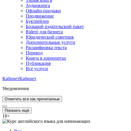
Тираж книги
Аудиокнига
Офлайн-продажи
Продвижение
Буктрейлер
Большой издательский пакет
Rideró для бизнеса
Юридический советник
Дополнительные услуги
Расшифровка текста
Перевод
Книги в аэропортах
Публикация
Все услуги
Кабинет
Кабинет
Уведомления
Отметить все как прочитанные
Показать ещё
18
+