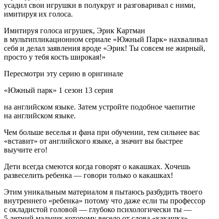
усадил свои игрушки в полукруг и разговаривал с ними,
имитируя их голоса.
Имитируя голоса игрушек, Эрик Картман
в мультипликационном сериале «Южный Парк» нахваливал
себя и делал заявления вроде «Эрик! Ты совсем не жирный,
просто у тебя кость широкая!»
Пересмотри эту серию в оригинале
«Южный парк» 1 сезон 13 серия
на английском языке. Затем устройте подобное чаепитие
на английском языке.
Чем больше веселья и фана при обучении, тем сильнее вас
«вставит» от английского языке, а значит вы быстрее
выучите его!
Дети всегда смеются когда говорят о какашках. Хочешь
развеселить ребенка — говори только о какашках!
Этим уникальным материалом я пытаюсь разбудить твоего
внутреннего «ребенка» потому что даже если ты профессор
с окладистой головой — глубоко психологически ты —
5 летний мальчик которому весело от слова «какашка».