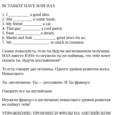
ВСТАВЬТЕ HAVE ИЛИ HAS
1. I __________ a good idea.
2. She _________ a comic book.
3. My friend _________ a cat.
4. That guy _________ a cool parrot.
5. Pane ____________ a dream.
6. Martin and Josh ___________ good news for us.
7. We __________________ so much in common.
Скажи пожалуйста, если ты будучи англичанином получишь
HAS вместо HAVe то неужели ты не поймешь, что тебе хочет
сказать ты, будучи россиянином?
То есть говорят два человека. Одного уровня развития мозга.
Невысокого.
Ты -англичанин. Ты — россиянин. И Ты француз.
Говорите все на английском.
Неужели француз и англичанин невысокого уровня развития
не поймут тебя?
УПРАЖНЕНИЕ: ПРОИЗНЕСИ ФРАЗЫ НА АНГЛИЙСКОМ