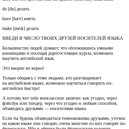
do [du] делать
have [hæv] иметь
make [meɪk] делать
ВВЕДИ В ЧИСЛО ТВОИХ ДРУЗЕЙ НОСИТЕЛЕЙ ЯЗЫКА
Большинство людей думают, что обложившись умными
книжицами и посещая дорогостоящие курсы, возможно
выучить английский язык.
Это вкорне не верно!
Только общаясь с теми людьми, кто разговаривает
на английском языке, возможно научиться говорить по-
английски быстро!
А потому вот тебе внеклассное занятие: как угодно, через
фэйсбук или тиндер, через что угодно и любым способом,
обзаведись друзьями — носителями языка.
Если ты будешь обзаводиться темнокожимы друзьями, уточни
на каком языке они говорят, очень многоие из них говорят по-
французски. Ибо в африке были французские колонии.