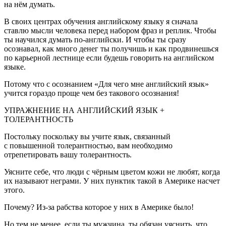
на нём думать.
В своих центрах обучения английскому языку я сначала
ставлю мысли человека перед набором фраз и реплик. Чтобы
ты научился думать по-английски. И чтобы ты сразу
осознавал, как много денег ты получишь и как продвинешься
по карьерной лестнице если будешь говорить на английском
языке.
Потому что с осознанием «Для чего мне английский язык»
учится гораздо проще чем без такового осознания!
УПРАЖНЕНИЕ НА АНГЛИЙСКИЙ ЯЗЫК +
ТОЛЕРАНТНОСТЬ
Постольку поскольку вы учите язык, связанный
с повышенной толерантностью, вам необходимо
отрепетировать вашу толерантность.
Уясните себе, что люди с чёрным цветом кожи не любят, когда
их называют неграми. У них пунктик такой в Америке насчет
этого.
Почему? Из-за рабства которое у них в Америке было!
Но тем не менее, если ты мужчина, ты обязан уяснить, что