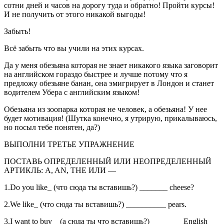
сотни дней и часов на дорогу туда и обратно! Пройти курсы!
И не получить от этого никакой выгоды!
Забыть!
Всё забыть что вы учили на этих курсах.
Да у меня обезьяна которая не знает никакого языка заговорит
на английском гораздо быстрее и лучше потому что я
предложу обезьяне банан, она эмигрирует в Лондон и станет
водителем Убера с английским языком!
Обезьяна из зоопарка которая не человек, а обезьяна! У нее
будет мотивация! (Шутка конечно, я утрирую, прикалываюсь,
но посыл тебе понятен, да?)
ВЫПОЛНИ ТРЕТЬЕ УПРАЖНЕНИЕ
ПОСТАВЬ ОПРЕДЕЛЕННЫЙ ИЛИ НЕОПРЕДЕЛЕННЫЙ
АРТИКЛЬ: A, AN, THE ИЛИ —
1.Do you like_ (что сюда ты вставишь?) _______ cheese?
2.We like_ (что сюда ты вставишь?) __________ pears.
3.I want to buy _ (а сюда ты что вставишь?) ________English