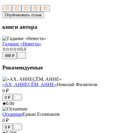
Опубликовать отзыв
книги автора
Гадание «Невеста»
0.0
488
₽
Рекомендуемые
«АХ, АННЕҪӖМ, АННЕ»
Николай Филиппов
0
₽
0
₽
0.0
0
Oceanman
Ержан Есимханов
0
₽
0
₽