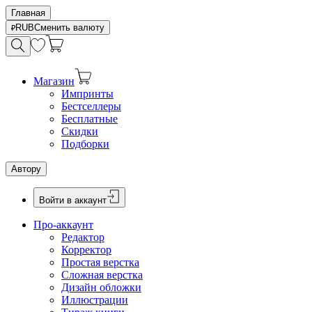
Главная
RUB
Сменить валюту
Магазин
Импринты
Бестселлеры
Бесплатные
Скидки
Подборки
Автору
Войти в аккаунт
Про-аккаунт
Редактор
Корректор
Простая верстка
Сложная верстка
Дизайн обложки
Иллюстрации