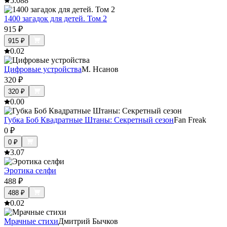
5.0
88
1400 загадок для детей. Том 2
915
₽
915
₽
0.0
2
Цифровые устройства
М. Нсанов
320
₽
320
₽
0.0
0
Губка Боб Квадратные Штаны: Секретный сезон
Fan Freak
0
₽
0
₽
3.0
7
Эротика селфи
488
₽
488
₽
0.0
2
Мрачные стихи
Дмитрий Бычков