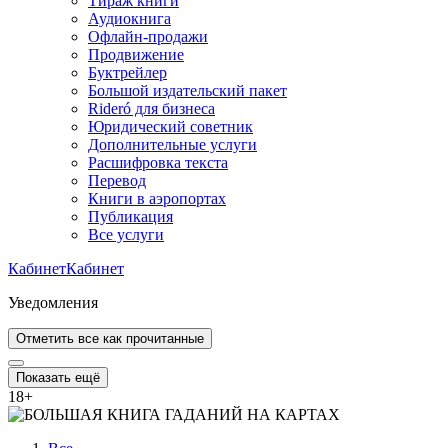
Тираж книги
Аудиокнига
Офлайн-продажи
Продвижение
Буктрейлер
Большой издательский пакет
Rideró для бизнеса
Юридический советник
Дополнительные услуги
Расшифровка текста
Перевод
Книги в аэропортах
Публикация
Все услуги
Кабинет
Кабинет
Уведомления
Отметить все как прочитанные
Показать ещё
18
+