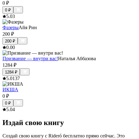
0
₽
0
₽
5.0
3
Фазеры
Айя Рин
200
₽
200
₽
0.0
0
Призвание — внутри вас!
Наталья Аббазова
1284
₽
1284
₽
5.0
137
ИКША
0
₽
0
₽
5.0
4
Издай свою книгу
Создай свою книгу с Rideró бесплатно прямо сейчас. Это