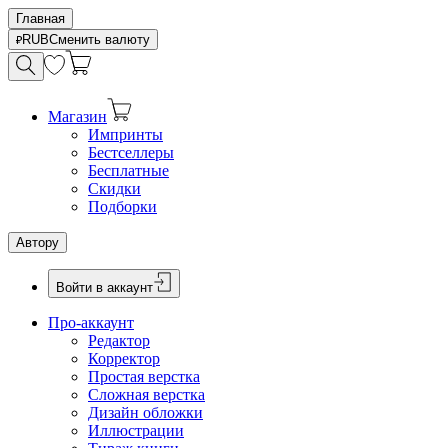
Главная
RUB
Сменить валюту
Магазин
Импринты
Бестселлеры
Бесплатные
Скидки
Подборки
Автору
Войти в аккаунт
Про-аккаунт
Редактор
Корректор
Простая верстка
Сложная верстка
Дизайн обложки
Иллюстрации