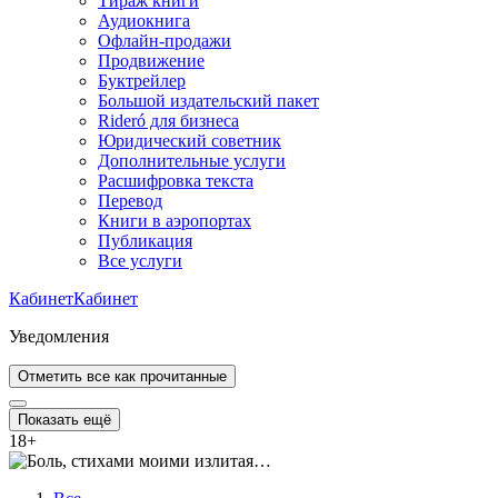
Тираж книги
Аудиокнига
Офлайн-продажи
Продвижение
Буктрейлер
Большой издательский пакет
Rideró для бизнеса
Юридический советник
Дополнительные услуги
Расшифровка текста
Перевод
Книги в аэропортах
Публикация
Все услуги
Кабинет
Кабинет
Уведомления
Отметить все как прочитанные
Показать ещё
18
+