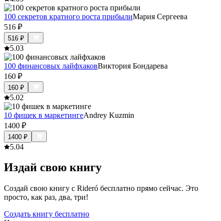
100 секретов кратного роста прибыли
Мария Сергеева
516
₽
516
₽
5.0
3
100 финансовых лайфхаков
Виктория Бондарева
160
₽
160
₽
5.0
2
10 фишек в маркетинге
Andrey Kuzmin
1400
₽
1400
₽
5.0
4
Издай свою книгу
Создай свою книгу с Rideró бесплатно прямо сейчас. Это
просто, как раз, два, три!
Создать книгу бесплатно