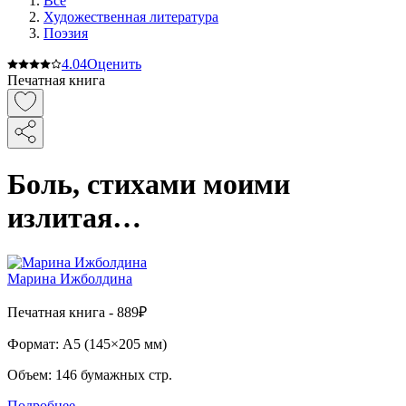
Все
Художественная литература
Поэзия
4.0
4
Оценить
Печатная книга
Боль, стихами моими
излитая…
Марина Ижболдина
Печатная
книга -
889₽
Формат:
A5 (
145×205 мм
)
Объем:
146
бумажных стр.
Подробнее