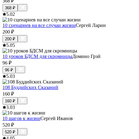
368
₽
368
₽
5.0
2
10 сценариев на все случаи жизни
Сергей Ларин
200
₽
200
₽
5.0
5
10 уроков БДСМ для скромницы
Домино Грэй
96
₽
96
₽
5.0
3
108 Буддийских Сказаний
160
₽
160
₽
3.0
3
10 шагов к жизни
Сергей Иванов
520
₽
520
₽
4.0
5