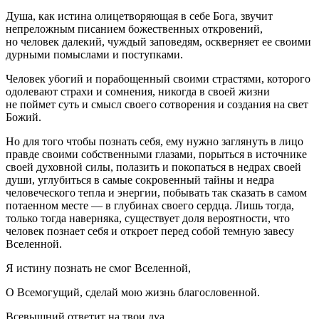
Душа, как истина олицетворяющая в себе Бога, звучит
непреложным писанием божественных откровений,
но человек далекий, чуждый заповедям, оскверняет ее своими
дурными помыслами и поступками.
Человек убогий и порабощенный своими страстями, которого
одолевают страхи и сомнения, никогда в своей жизни
не поймет суть и смысл своего сотворения и создания на свет
Божий.
Но для того чтобы познать себя, ему нужно заглянуть в лицо
правде своими собственными глазами, порыться в источнике
своей духовной силы, полазить и покопаться в недрах своей
души, углубиться в самые сокровенный тайны и недра
человеческого тепла и энергии, побывать так сказать в самом
потаенном месте — в глубинах своего сердца. Лишь тогда,
только тогда наверняка, существует доля вероятности, что
человек познает себя и откроет перед собой темную завесу
Вселенной.
Я истину познать не смог Вселенной,
О Всемогущий, сделай мою жизнь благословенной.
Всевышний ответит на твои дуа,