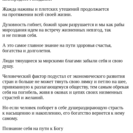
Жажда наживы и плотских утешений продолжается
на протяжении всей своей жизни.
Духовность гибнет, божий храм разрушается и мы как рабы
мироздания идем на встречу жизненных невзгод, так
и не познав себя.
А это самое главное знание на пути здоровья счастья,
богатства и долголетия.
Люди тянущиеся за мирскими благами забыли себя и свою
душу.
Человеческий фактор подустал от экономического развития
стран и больше не может тянуть свою лямку и петлю на шее,
привязанную к разлагающемуся обществу, тем самым обрекая
себя на погибель, живя в оковах и цепях своих низменных
страстей и желаний.
Но если человек поборет в себе душераздирающую страсть
к насыщению и накоплению, его богатство вернется к нему
самому.
Познание себя на пути к Богу