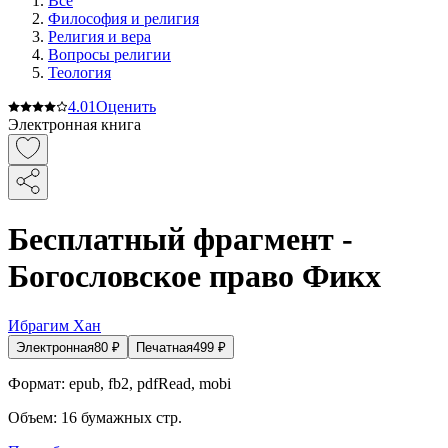
Все
Философия и религия
Религия и вера
Вопросы религии
Теология
4.0
1
Оценить
Электронная книга
Бесплатный фрагмент -
Богословское право Фикх
Ибрагим Хан
Электронная
80
₽
Печатная
499
₽
Формат:
epub, fb2, pdfRead, mobi
Объем:
16
бумажных стр.