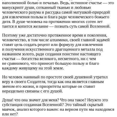
наполненной болью и печалью. Ведь, истинное счастье — это
манускрипт души, сотканный тканью и любовью
человеческого разума и рассудка самой матушкой-природой
для извлечения пользы и блага ради человеческого божьего
дитя. В душе человека на протяжении многих сотен лет
таится и копится желание — познать суть самой Вселенной.
Поэтому уже достаточно протяженное время и поколения,
человечество, в том числе алхимики, своей главной задачей
ставят цель создать рецепт или формулу для извлечения
и получения искусственного драгоценного металла под
названием золото, ради создания поистине настоящего
счастья — богатства великого, несметного, ни с чем
не сравнимого, что принесет большую пользу и благо
каждому живущему на этой земле.
Но человек наивный по простоте своей душевной утратил
веру в своего Создателя, тогда как она является главным
звеном его жизни, и приоритеты которые он ставит
нераздельно связаны с его душой.
Душа! что она значит для меня? Что она такое? Неужто это
субстанция созданная Вселенной? Это тайный скрытый
маячок, анализ которого важен: на верном пути мы находимся
или нет?