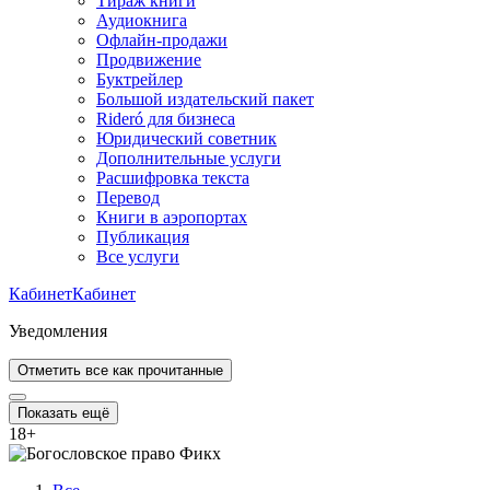
Тираж книги
Аудиокнига
Офлайн-продажи
Продвижение
Буктрейлер
Большой издательский пакет
Rideró для бизнеса
Юридический советник
Дополнительные услуги
Расшифровка текста
Перевод
Книги в аэропортах
Публикация
Все услуги
Кабинет
Кабинет
Уведомления
Отметить все как прочитанные
Показать ещё
18
+