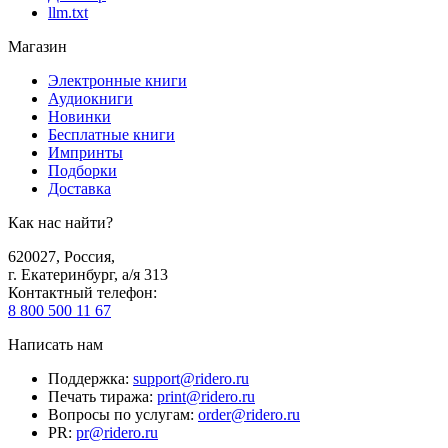
llm.txt
Магазин
Электронные книги
Аудиокниги
Новинки
Бесплатные книги
Импринты
Подборки
Доставка
Как нас найти?
620027
,
Россия
,
г. Екатеринбург, а/я 313
Контактный телефон
:
8 800 500 11 67
Написать нам
Поддержка
:
support@ridero.ru
Печать тиража
:
print@ridero.ru
Вопросы по услугам
:
order@ridero.ru
PR
:
pr@ridero.ru