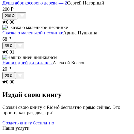
Душа абрикосового дерева — 2
Сергей Нагорный
200
₽
200
₽
0.0
0
Сказка о маленькой песчинке
Арина Пушкина
68
₽
68
₽
0.0
1
Наших дней дилижансы
Алексей Козлов
20
₽
20
₽
0.0
0
Издай свою книгу
Создай свою книгу с Rideró бесплатно прямо сейчас. Это
просто, как раз, два, три!
Создать книгу бесплатно
Наши услуги