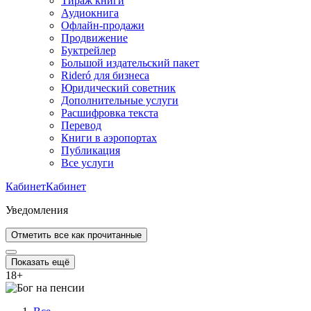
Тираж книги
Аудиокнига
Офлайн-продажи
Продвижение
Буктрейлер
Большой издательский пакет
Rideró для бизнеса
Юридический советник
Дополнительные услуги
Расшифровка текста
Перевод
Книги в аэропортах
Публикация
Все услуги
Кабинет
Кабинет
Уведомления
Отметить все как прочитанные
Показать ещё
18
+