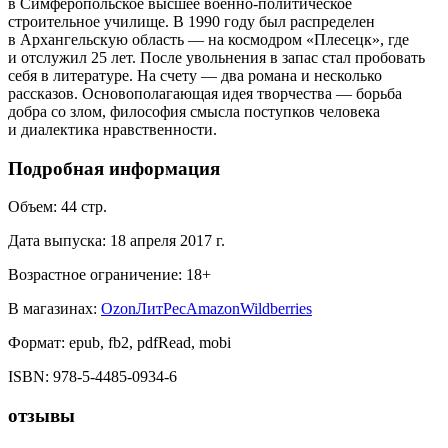
в Симферопольское высшее военно-политическое
строительное училище. В 1990 году был распределен
в Архангельскую область — на космодром «Плесецк», где
и отслужил 25 лет. После увольнения в запас стал пробовать
себя в литературе. На счету — два романа и несколько
рассказов. Основополагающая идея творчества — борьба
добра со злом, философия смысла поступков человека
и диалектика нравственности.
Подробная информация
Объем:
44
стр.
Дата выпуска:
18 апреля 2017 г.
Возрастное ограничение:
18
+
В магазинах:
Ozon
ЛитРес
Amazon
Wildberries
Формат:
epub, fb2, pdfRead, mobi
ISBN:
978-5-4485-0934-6
отзывы