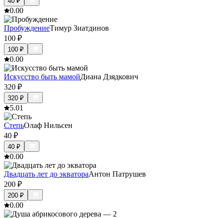
40
₽
0.0
0
Пробуждение
Тимур Зиатдинов
100
₽
100
₽
0.0
0
Искусство быть мамой
Диана Дзядкович
320
₽
320
₽
5.0
1
Степь
Олаф Нильсен
40
₽
40
₽
0.0
0
Двадцать лет до экватора
Антон Патрушев
200
₽
200
₽
0.0
0