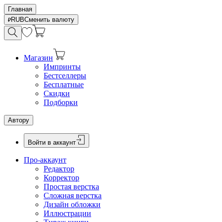
Главная
RUB
Сменить валюту
Магазин
Импринты
Бестселлеры
Бесплатные
Скидки
Подборки
Автору
Войти в аккаунт
Про-аккаунт
Редактор
Корректор
Простая верстка
Сложная верстка
Дизайн обложки
Иллюстрации