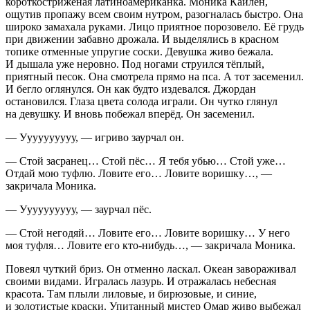
короткостриженая латино
америк
анка. Моника Кайлен,
ощутив пропажу всем своим нутром, разогналась быстро. Она
широко замахала руками. Лицо приятное порозовело. Её грудь
при движении забавно дрожала. И выделялись в красном
топике отменные упругие соски. Девушка живо бежала.
И дышала уже неровно. Под ногами струился тёплый,
приятный песок. Она смотрела прямо на пса. А тот засеменил.
И бегло оглянулся. Он как будто издевался. Джордан
остановился. Глаза цвета солода играли. Он чутко глянул
на девушку. И вновь побежал вперёд. Он засеменил.
— Уууууууууу, — игриво заурчал он.
— Стой засранец… Стой пёс… Я тебя убью… Стой уже…
Отдай мою туфлю. Ловите его… Ловите воришку…, —
закричала Моника.
— Уууууууууу, — заурчал пёс.
— Стой негодяй… Ловите его… Ловите воришку… У него
моя туфля… Ловите его кто-нибудь…, — закричала Моника.
Повеял чуткий бриз. Он отменно ласкал. Океан завораживал
своими видами. Игралась лазурь. И отражалась небесная
красота. Там плыли лиловые, и бирюзовые, и синие,
и золотистые краски. Упитанный мистер Омар живо выбежал