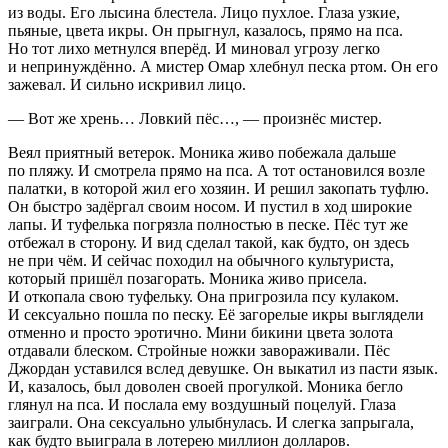
из воды. Его лысина блестела. Лицо пухлое. Глаза узкие,
пьяные, цвета икры. Он прыгнул, казалось, прямо на пса.
Но тот лихо метнулся вперёд. И миновал угрозу легко
и непринуждённо. А мистер Омар хлебнул песка ртом. Он его
зажевал. И сильно искривил лицо.
— Вот же хрень… Ловкий пёс…, — произнёс мистер.
Веял приятный ветерок. Моника живо побежала дальше
по пляжу. И смотрела прямо на пса. А тот остановился возле
палатки, в которой жил его хозяин. И решил закопать туфлю.
Он быстро задёргал своим носом. И пустил в ход широкие
лапы. И туфелька погрязла полностью в песке. Пёс тут же
отбежал в сторону. И вид сделал такой, как будто, он здесь
не при чём. И сейчас походил на обычного культуриста,
который пришёл позагорать. Моника живо присела.
И откопала свою туфельку. Она пригрозила псу кулаком.
И
секс
уально пошла по песку. Её загорелые икры выглядели
отменно и просто
эротич
но. Мини бикини цвета золота
отдавали блеском. Стройные ножки завораживали. Пёс
Джордан уставился вслед девушке. Он выкатил из пасти язык.
И, казалось, был доволен своей прогулкой. Моника бегло
глянул на пса. И послала ему воздушный поцелуй. Глаза
заиграли. Она
секс
уально улыбнулась. И слегка запрыгала,
как будто выиграла в лотерею миллион долларов.