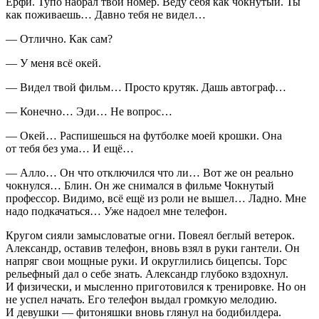
Ерфи. Тупо набрал твой номер. Веду себя как чокнутый. Ты
как поживаешь… Давно тебя не видел…
— Отлично. Как сам?
— У меня всё окей.
— Видел твой фильм… Просто крутяк. Дашь автограф…
— Конечно… Эди… Не вопрос…
— Окей… Распишешься на футболке моей крошки. Она
от тебя без ума… И ещё…
— Алло… Он что отключился что ли… Вот же он реально
чокнулся… Блин. Он же снимался в фильме Чокнутый
профессор. Видимо, всё ещё из роли не вышел… Ладно. Мне
надо подкачаться… Уже надоел мне телефон.
Кругом сияли замысловатые огни. Повеял беглый ветерок.
Александр, оставив телефон, вновь взял в руки гантели. Он
напряг свои мощные руки. И округлились бицепсы. Торс
рельефный дал о себе знать. Александр глубоко вздохнул.
И физически, и мысленно приготовился к тренировке. Но он
не успел начать. Его телефон выдал громкую мелодию.
И девушки — фитоняшки вновь глянул на бодибилдера.