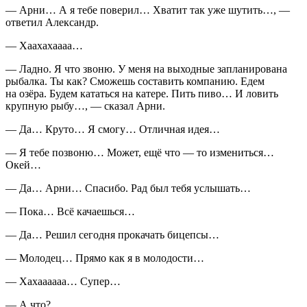
— Арни… А я тебе поверил… Хватит так уже шутить…, —
ответил Александр.
— Хаахахаааа…
— Ладно. Я что звоню. У меня на выходные запланирована
рыбалка. Ты как? Сможешь составить компанию. Едем
на озёра. Будем кататься на катере. Пить
пиво
… И ловить
крупную рыбу…, — сказал Арни.
— Да… Круто… Я смогу… Отличная идея…
— Я тебе позвоню… Может, ещё что — то измениться…
Окей…
— Да… Арни… Спасибо. Рад был тебя услышать…
— Пока… Всё качаешься…
— Да… Решил сегодня прокачать бицепсы…
— Молодец… Прямо как я в молодости…
— Хахаааааа… Супер…
— А что?