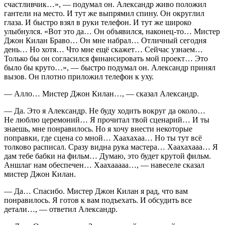
счастливчик…»
, — подумал он. Александр живо положил
гантели на место. И тут же выпрямил спину. Он округлил
глаза. И быстро взял в руки телефон. И тут же широко
улыбнулся.
«Вот это да… Он объявился, наконец-то… Мистер
Джон Килан Браво… Он мне набрал… Отличный сегодня
день… Но хотя… Что мне ещё скажет… Сейчас узнаем…
Только бы он согласился финансировать мой проект… Это
было бы круто…»
, — быстро подумал он. Александр принял
вызов. Он плотно приложил телефон к уху.
— Алло… Мистер Джон Килан…, — сказал Александр.
— Да. Это я Александр. Не буду ходить вокруг да около…
Не люблю церемоний… Я прочитал твой сценарий… И ты
знаешь, мне понравилось. Но я хочу внести некоторые
поправки, где сцена со мной… Хаахахаа… Но ты тут всё
толково расписал. Сразу видна рука мастера… Хаахахааа… Я
дам тебе бабки на фильм… Думаю, это будет крутой фильм.
Аншлаг нам обеспечен… Хаахааааа…, — навеселе сказал
мистер Джон Килан.
— Да… Спасибо. Мистер Джон Килан я рад, что вам
понравилось. Я готов к вам подъехать. И обсудить все
детали…, — ответил Александр.