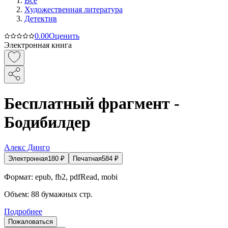
Все
Художественная литература
Детектив
0.0
0
Оценить
Электронная книга
Бесплатный фрагмент -
Бодибилдер
Алекс Динго
Электронная
180
₽
Печатная
584
₽
Формат:
epub, fb2, pdfRead, mobi
Объем:
88
бумажных стр.
Подробнее
Пожаловаться