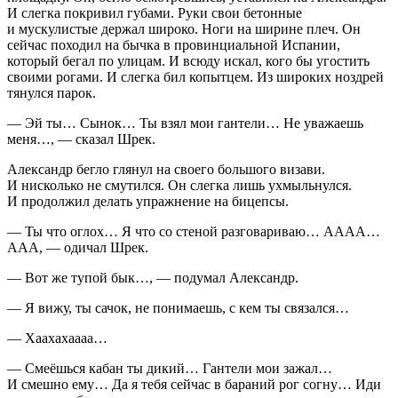
И слегка покривил губами. Руки свои бетонные
и мускулистые держал широко. Ноги на ширине плеч. Он
сейчас походил на бычка в провинциальной Испании,
который бегал по улицам. И всюду искал, кого бы угостить
своими рогами. И слегка бил копытцем. Из широких ноздрей
тянулся парок.
— Эй ты… Сынок… Ты взял мои гантели… Не уважаешь
меня…, — сказал Шрек.
Александр бегло глянул на своего большого визави.
И нисколько не смутился. Он слегка лишь ухмыльнулся.
И продолжил делать упражнение на бицепсы.
— Ты что оглох… Я что со стеной разговариваю… АААА…
ААА, — одичал Шрек.
— Вот же тупой бык…, — подумал Александр.
— Я вижу, ты сачок, не понимаешь, с кем ты связался…
— Хаахахаааа…
— Смеёшься кабан ты дикий… Гантели мои зажал…
И смешно ему… Да я тебя сейчас в бараний рог согну… Иди