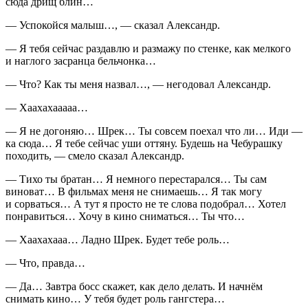
сюда дрищ блин…
— Успокойся малыш…, — сказал Александр.
— Я тебя сейчас раздавлю и размажу по стенке, как мелкого
и наглого засранца бельчонка…
— Что? Как ты меня назвал…, — негодовал Александр.
— Хаахахааааа…
— Я не догоняю… Шрек… Ты совсем поехал что ли… Иди —
ка сюда… Я тебе сейчас уши оттяну. Будешь на Чебурашку
походить, — смело сказал Александр.
— Тихо ты братан… Я немного перестарался… Ты сам
виноват… В фильмах меня не снимаешь… Я так могу
и сорваться… А тут я просто не те слова подобрал… Хотел
понравиться… Хочу в кино сниматься… Ты что…
— Хаахахааа… Ладно Шрек. Будет тебе роль…
— Что, правда…
— Да… Завтра босс скажет, как дело делать. И начнём
снимать кино… У тебя будет роль гангстера…