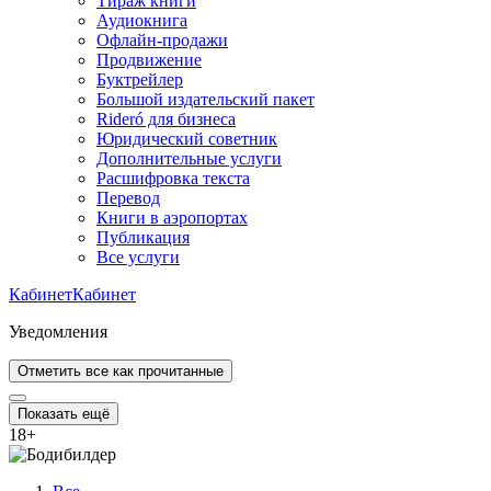
Тираж книги
Аудиокнига
Офлайн-продажи
Продвижение
Буктрейлер
Большой издательский пакет
Rideró для бизнеса
Юридический советник
Дополнительные услуги
Расшифровка текста
Перевод
Книги в аэропортах
Публикация
Все услуги
Кабинет
Кабинет
Уведомления
Отметить все как прочитанные
Показать ещё
18
+