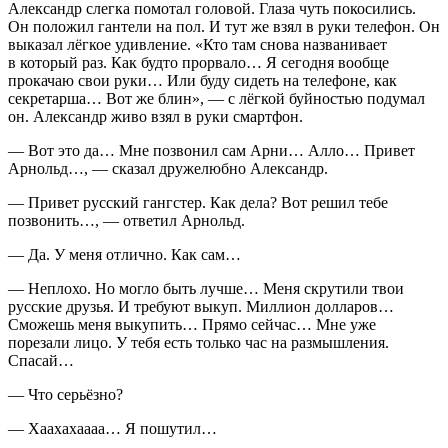
Александр слегка помотал головой. Глаза чуть покосились.
Он положил гантели на пол. И тут же взял в руки телефон. Он
выказал лёгкое удивление.
«Кто там снова названивает
в который раз. Как будто прорвало… Я сегодня вообще
прокачаю свои руки… Или буду сидеть на телефоне, как
секретарша… Вот же блин»
, — с лёгкой буйностью подумал
он. Александр живо взял в руки смартфон.
— Вот это да… Мне позвонил сам Арни… Алло… Привет
Арнольд…, — сказал дружелюбно Александр.
— Привет русский гангстер. Как дела? Вот решил тебе
позвонить…, — ответил Арнольд.
— Да. У меня отлично. Как сам…
— Неплохо. Но могло быть лучше… Меня скрутили твои
русские друзья. И требуют выкуп. Миллион долларов…
Сможешь меня выкупить… Прямо сейчас… Мне уже
порезали лицо. У тебя есть только час на размышления.
Спасай…
— Что серьёзно?
— Хаахахаааа… Я пошутил…