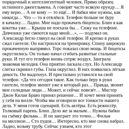
порядочный и интеллигентный человек. Прямо образец
истинного джентльмена. А говорят часто всякую ерунду… Я
ему верю… А не кому — то ещё… И бабки мне нужны, как
никогда… Что — то я отвлёкся. Телефон больше не буру
в качалку… Ладно. Мне надо прокачать бицепсы. Блин я как
кокетка уже… Крыша не поехала бы… Сижу на телефоне.
Девчонки уже смеются надо мной…»
, — подумал он.
Александр бегло глянул на свой телефон. И крепко в руках
сжал гантели. Он настроился на тренировку. Спину широкую
прокаченную выпрямил. Торс показал свою мощь. И бицепсы
округлились. Он только начал сгибать развитые стальные
руки. И тут его телефон вновь сотряс воздух. Заиграла
знакомая мелодия. Она приятно ласкала слух. Но Александр
слегка скривил губы. Глаза округлил. В них появилась лёгкая
дикость. Он выдохнул. И пристально уставился на свой
телефон.
«Да что сегодня такое. Как только беру в руки
гантели, телефон звенит уже в который раз… Правда, звонят
мне солидные люди… Может, и сейчас повезёт… Мистер
Джон Килан Браво принял решение… И хочет меня принять
у себя на вилле. Чтобы мы оговорили все тонкости нашего
дела. У меня готов сценарий. Есть актёры. Есть режиссёр.
Толковый парень. Блин. Дело же за малым… Нужны бабки
на съёмку фильма… И он заиграет это точно… Фильм
на миллион… Сто пудов… Интересно, кто мне снова набрал.
Ладно, возьму трубу. Сейчас узнаем, кто этот