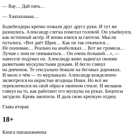
— Вау… Дай пять…
— Хаахахааааа…
Бодибилдеры крепко пожали друг другу руки. И тут же
разошлись. Александр слегка помотал головой. Он улыбнулся,
как истинный актёр. И вновь взялся за гантели. Мысли
путались.
«Вот даёт Шрек… Как он так откачался…
Не понимаю… Реально на анаболиках… Вот же громила…
Лучше с ним не связываться… Он очень большой…»
, —
навеселе подумал он. Александр живо задвигал своими
развитыми мускулистыми руками. И бегло глянул
на девчонок. Те
секс
уально бежали на беговых дорожках.
И мило о чём — то мурлыкали. Александр вожделенно
засмотрелся на икристые ягодицы Ники. Но всё же
переключился на свой образ в оконном стекле. И мельком
глянул на то, как работают его мускулы на руках. Бицепсы
загудели. Кровь закипела. И дала свою крепкую отдачу.
Глава вторая
18+
Книга предназначена