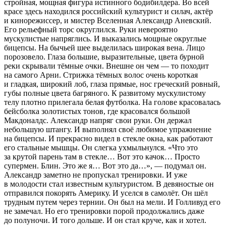
стройная, мощная фигура истинного бодибилдера. Во всей
красе здесь находился
росси
йский культурист и силач, актёр
и кинорежиссер, и мистер Вселенная Александр Аневский.
Его рельефный торс округлился. Руки невероятно
мускулистые напряглись. И выказались мощные округлые
бицепсы. На бычьей шее выделилась широкая вена. Лицо
порозовело. Глаза большие, выразительные, цвета бурной
реки скрывали тёмные очки. Внешне он чем — то походит
на самого Арни. Стрижка тёмных волос очень короткая
и гладкая, широкий лоб, глаза прямые, нос греческий ровный,
губы полные цвета багряного. К развитому мускулистому
телу плотно прилегала белая футболка. На голове красовалась
бейсболка золотистых тонов, где красовался большой
Макдоналдс. Александр напряг свои руки. Он держал
небольшую штангу. И выполнял своё любимое упражнение
на бицепсы. И прекрасно видел в стекле окна, как работают
его стальные мышцы. Он слегка ухмыльнулся.
«Что это
за крутой парень там в стекле… Вот это качок… Просто
супермен. Блин. Это же я… Вот это да…»
, — подумал он.
Александр заметно не пропускал тренировки. И уже
в молодости стал известным культуристом. В девяностые он
отправился покорять
Америк
у. И уселся в самолёт. Он шёл
трудным путем через тернии. Он был на мели. И Голливуд его
не замечал. Но его тренировки порой продолжались даже
до полуночи. И того дольше. И он стал круче, как и хотел.