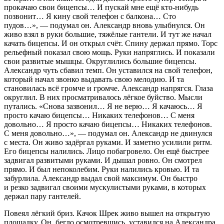
прокачаю свои бицепсы… И пускай мне ещё кто-нибудь
позвонит… Я кину свой телефон с балкона… Сто
пудов…
», — подумал он. Александр вновь улыбнулся. Он
живо взял в руки большие, тяжёлые гантели. И тут же начал
качать бицепсы. И он открыл счёт. Спину держал прямо. Торс
рельефный показал свою мощь. Руки напряглись. И показали
свои развитые мышцы. Округлились большие бицепсы.
Александр чуть сбавил темп. Он уставился на свой телефон,
который начал звонко выдавать свою мелодию. И та
становилась всё громче и громче. Александр напрягся. Глаза
округлил. В них просматривалось лёгкое буйство. Мысли
путались.
«Снова зазвонил… Я не верю… Я качаюсь… Я
просто качаю бицепсы… Никаких телефонов… С меня
довольно… Я просто качаю бицепсы… Никаких телефонов.
С меня довольно…»
, — подумал он. Александр не двинулся
с места. Он живо задёргал руками. И заметно усилили ритм.
Его бицепсы налились. Лицо побагровело. Он ещё быстрее
задвигал развитыми руками. И дышал ровно. Он смотрел
прямо. И был непоколебим. Руки налились кровью. И та
забурлила. Александр выдал свой максимум. Он быстро
и резко задвигал своими мускулистыми руками, в которых
держал пару гантелей.
Повеял лёгкий бриз. Качок Шрек живо вышел на открытую
площадку. Он, бегло осмотревшись, уставился на Александра.