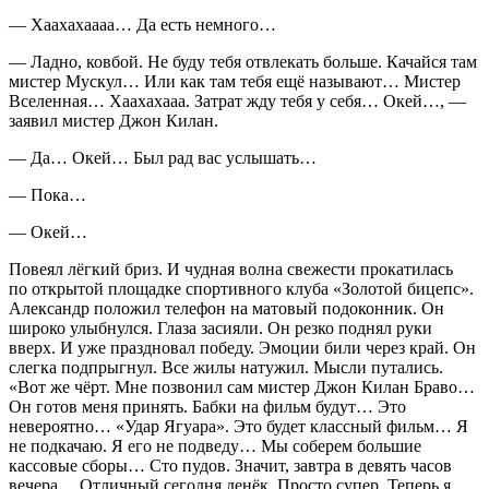
— Хаахахаааа… Да есть немного…
— Ладно, ковбой. Не буду тебя отвлекать больше. Качайся там
мистер Мускул… Или как там тебя ещё называют… Мистер
Вселенная… Хаахахааа. Затрат жду тебя у себя… Окей…, —
заявил мистер Джон Килан.
— Да… Окей… Был рад вас услышать…
— Пока…
— Окей…
Повеял лёгкий бриз. И чудная волна свежести прокатилась
по открытой площадке спортивного клуба «Золотой бицепс».
Александр положил телефон на матовый подоконник. Он
широко улыбнулся. Глаза засияли. Он резко поднял руки
вверх. И уже праздновал победу. Эмоции били через край. Он
слегка подпрыгнул. Все жилы натужил. Мысли путались.
«Вот же чёрт. Мне позвонил сам мистер Джон Килан Браво…
Он готов меня принять. Бабки на фильм будут… Это
невероятно… «Удар Ягуара». Это будет классный фильм… Я
не подкачаю. Я его не подведу… Мы соберем большие
кассовые сборы… Сто пудов. Значит, завтра в девять часов
вечера… Отличный сегодня денёк. Просто супер. Теперь я