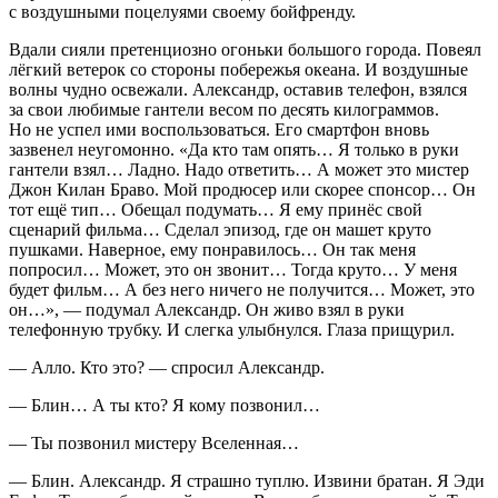
с воздушными поцелуями своему бойфренду.
Вдали сияли претенциозно огоньки большого города. Повеял
лёгкий ветерок со стороны побережья океана. И воздушные
волны чудно освежали. Александр, оставив телефон, взялся
за свои любимые гантели весом по десять килограммов.
Но не успел ими воспользоваться. Его смартфон вновь
зазвенел неугомонно.
«Да кто там опять… Я только в руки
гантели взял… Ладно. Надо ответить… А может это мистер
Джон Килан Браво. Мой продюсер или скорее спонсор… Он
тот ещё тип… Обещал подумать… Я ему принёс свой
сценарий фильма… Сделал эпизод, где он машет круто
пушками. Наверное, ему понравилось… Он так меня
попросил… Может, это он звонит… Тогда круто… У меня
будет фильм… А без него ничего не получится… Может, это
он…»
, — подумал Александр. Он живо взял в руки
телефонную трубку. И слегка улыбнулся. Глаза прищурил.
— Алло. Кто это? — спросил Александр.
— Блин… А ты кто? Я кому позвонил…
— Ты позвонил мистеру Вселенная…
— Блин. Александр. Я страшно туплю. Извини братан. Я Эди