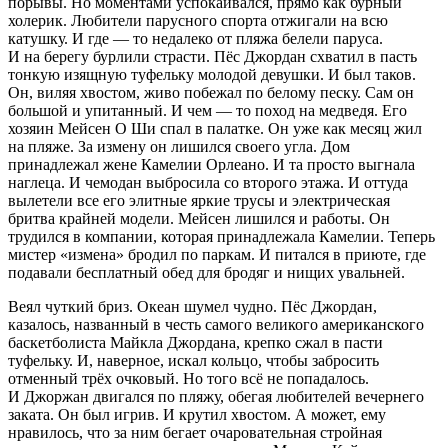
порывы. Но моментами успокаивался, прямо как бурный
холерик. Любители парусного спорта отжигали на всю
катушку. И где — то недалеко от пляжа белели паруса.
И на берегу бурлили страсти. Пёс Джордан схватил в пасть
тонкую изящную туфельку молодой девушки. И был таков.
Он, виляя хвостом, живо побежал по белому песку. Сам он
большой и упитанный. И чем — то поход на медведя. Его
хозяин Мейсен О Ши спал в палатке. Он уже как месяц жил
на пляже. За измену он лишился своего угла. Дом
принадлежал жене Камелии Орлеано. И та просто выгнала
наглеца. И чемодан выбросила со второго этажа. И оттуда
вылетели все его элитные яркие трусы и электрическая
бритв
а крайней модели. Мейсен лишился и работы. Он
трудился в компании, которая принадлежала Камелии. Теперь
мистер «измена» бродил по паркам. И питался в приюте, где
подавали бесплатный обед для бродяг и нищих увальней.
Веял чуткий бриз. Океан шумел чудно. Пёс Джордан,
казалось, названный в честь самого великого
америк
анского
баскетболиста Майкла Джордана, крепко сжал в пасти
туфельку. И, наверное, искал кольцо, чтобы забросить
отменный трёх очковый. Но того всё не попадалось.
И Джоржан двигался по пляжу, обегая любителей вечернего
заката. Он был игрив. И крутил хвостом. А может, ему
нравилось, что за ним бегает очаровательная стройная