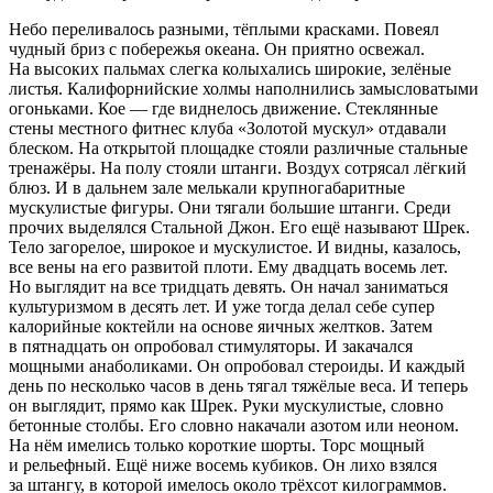
Небо переливалось разными, тёплыми красками. Повеял
чудный бриз с побережья океана. Он приятно освежал.
На высоких пальмах слегка колыхались широкие, зелёные
листья. Калифорнийские холмы наполнились замысловатыми
огоньками. Кое — где виднелось движение. Стеклянные
стены местного фитнес клуба «Золотой мускул» отдавали
блеском. На открытой площадке стояли различные стальные
тренажёры. На полу стояли штанги. Воздух сотрясал лёгкий
блюз. И в дальнем зале мелькали крупногабаритные
мускулистые фигуры. Они тягали большие штанги. Среди
прочих выделялся Стальной Джон. Его ещё называют Шрек.
Тело загорелое, широкое и мускулистое. И видны, казалось,
все
вены
на его развитой плоти. Ему двадцать восемь лет.
Но выглядит на все тридцать девять. Он начал заниматься
культуризмом в десять лет. И уже тогда делал себе супер
калорийные коктейли на основе яичных желтков. Затем
в пятнадцать он опробовал стимуляторы. И закачался
мощными анаболиками. Он опробовал стероиды. И каждый
день по несколько часов в день тягал тяжёлые веса. И теперь
он выглядит, прямо как Шрек. Руки мускулистые, словно
бетонные столбы. Его словно накачали азотом или неоном.
На нём имелись только короткие шорты. Торс мощный
и рельефный. Ещё ниже восемь кубиков. Он лихо взялся
за штангу, в которой имелось около трёхсот килограммов.