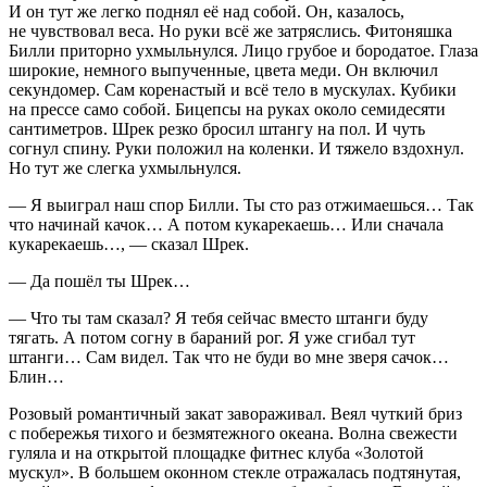
И он тут же легко поднял её над собой. Он, казалось,
не чувствовал веса. Но руки всё же затряслись. Фитоняшка
Билли приторно ухмыльнулся. Лицо грубое и бородатое. Глаза
широкие, немного выпученные, цвета меди. Он включил
секундомер. Сам коренастый и всё тело в мускулах. Кубики
на прессе само собой. Бицепсы на руках около семидесяти
сантиметров. Шрек резко бросил штангу на пол. И чуть
согнул спину. Руки положил на коленки. И тяжело вздохнул.
Но тут же слегка ухмыльнулся.
— Я выиграл наш спор Билли. Ты сто раз отжимаешься… Так
что начинай качок… А потом кукарекаешь… Или сначала
кукарекаешь…, — сказал Шрек.
— Да пошёл ты Шрек…
— Что ты там сказал? Я тебя сейчас вместо штанги буду
тягать. А потом согну в бараний рог. Я уже сгибал тут
штанги… Сам видел. Так что не буди во мне зверя сачок…
Блин…
Розовый романтичный закат завораживал. Веял чуткий бриз
с побережья тихого и безмятежного океана. Волна свежести
гуляла и на открытой площадке фитнес клуба «Золотой
мускул». В большем оконном стекле отражалась подтянутая,