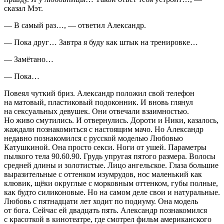
сказал Мэт.
— В самый раз…, — ответил Александр.
— Пока друг… Завтра я буду как штык на тренировке…
— Замётано…
— Пока…
Повеял чуткий бриз. Александр положил свой телефон
на матовый, пластиковый подоконник. И вновь глянул
на
секс
уальных девушек. Они отвечали взаимностью.
Но живо смутились. И отвернулись. Дороти и Ники, казалось,
жаждали познакомиться с настоящим мачо. Но Александр
недавно познакомился с русской моделью Любовью
Катушкиной. Она просто
секс
и. Ноги от ушей. Параметры
пылкого тела 90.60.90. Грудь упругая пятого размера. Волосы
средней длины и золотистые. Лицо ангельское. Глаза большие
выразительные с оттенком изумрудов, нос маленький как
клювик, щёки округлые с морковным оттенком, губы полные,
как будто силиконовые. Но на самом деле свои и натуральные.
Любовь с пятнадцати лет ходит по подиуму. Она модель
от бога. Сейчас ей двадцать пять. Александр познакомился
с красоткой в кинотеатре, где смотрел фильм
америк
анского