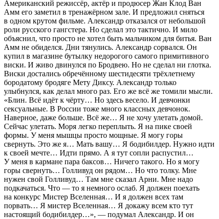
Америк
анский режиссёр, актёр и продюсер Жан Клод Ван
Амм его заметил в тренажёрном зале. И предложил сняться
в одном крутом фильме. Александр отказался от небольшой
роли русского гангстера. Но сделал это тактично. И мило
объяснил, что просто не хотел быть мальчиком для битья. Ван
Амм не обиделся. Дни тянулись. Александр сорвался. Он
купил в магазине бутылку недорогого самого примитивного
виски
. И живо двинулся по Бродвею. Но не сделал ни глотка.
Виски
достались обречённому шестидесяти трё
хлетн
ему
бородатому бродяге Мету Диксу. Александр только
улыбнулся, как делал много раз. Его же всё же томили мысли.
«Блин. Всё идёт к чёрту… Но здесь весело. И девчонки
секс
уальные. В
Росси
и тоже много классных девчонок.
Наверное, даже больше. Всё же… Я не хочу улетать домой.
Сейчас улетать. Моря легко переплыть. Я на пике своей
формы. У меня мышцы просто мощные. Я могу горы
свернуть. Это же я… Мать вашу… Я бодибилдер. Нужно идти
к своей мечте… Идти прямо. А я тут сопли распустил…
У меня в кармане пара баксов… Ничего такого. Но я могу
горы свернуть… Голливуд он рядом… Но что толку. Мне
нужен свой Голливуд… Там мне сказал Арни. Мне надо
подкачаться. Что — то я немного ослаб. Я должен поехать
на конкурс Мистер Вселенная… И я должен всех там
порвать… Я мистер Вселенная… Я докажу всем кто тут
настоящий бодибилдер…»
, — подумал Александр. И он