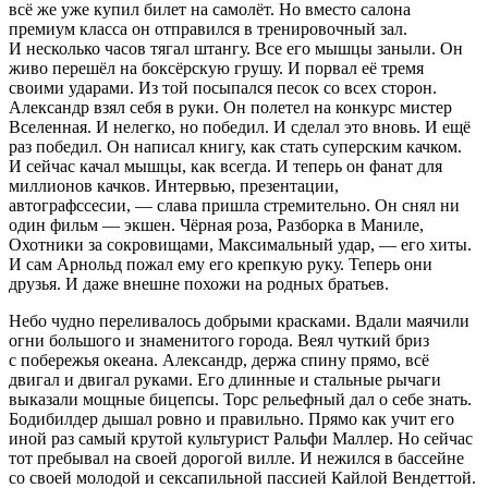
всё же уже купил билет на самолёт. Но вместо салона
премиум класса он отправился в тренировочный зал.
И несколько часов тягал штангу. Все его мышцы заныли. Он
живо перешёл на боксёрскую грушу. И порвал её тремя
своими ударами. Из той посыпался песок со всех сторон.
Александр взял себя в руки. Он полетел на конкурс мистер
Вселенная. И нелегко, но победил. И сделал это вновь. И ещё
раз победил. Он написал книгу, как стать суперским качком.
И сейчас качал мышцы, как всегда. И теперь он фанат для
миллионов качков. Интервью, презентации,
автографссесии, — слава пришла стремительно. Он снял ни
один фильм — экшен. Чёрная роза, Разборка в Маниле,
Охотники за сокровищами, Максимальный удар, — его хиты.
И сам Арнольд пожал ему его крепкую руку. Теперь они
друзья. И даже внешне похожи на родных братьев.
Небо чудно переливалось добрыми красками. Вдали маячили
огни большого и знаменитого города. Веял чуткий бриз
с побережья океана. Александр, держа спину прямо, всё
двигал и двигал руками. Его длинные и стальные рычаги
выказали мощные бицепсы. Торс рельефный дал о себе знать.
Бодибилдер дышал ровно и правильно. Прямо как учит его
иной раз самый крутой культурист Ральфи Маллер. Но сейчас
тот пребывал на своей дорогой вилле. И нежился в бассейне
со своей молодой и
секс
апильной пассией Кайлой Вендеттой.