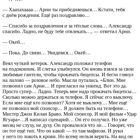
— Хаахахаааа… Арни ты прибедняешься… Кстати, тебя
с днём рождения. Ещё раз поздравляю…
— Спасибо за поздравления и за тёплые слова… Александр
спасибо. Ладно, не буду тебе отвлекать…, — ответил Арни.
— Окей…
— Пока. До связи… Увидимся… Окей…
Веял чуткий ветерок. Александр положил телефон
на подоконник. И слегка улыбнулся. Он вновь взялся за свои
любимые гантели, чтобы прокачать бицепсы. И бегло глянул
на лилово — розовое небо. Мысли путались.
«Блин. Мне
позвонил сам Арни… И пригласил на уикенд. Вот это да.
Просто супер… Ладно. Теперь мне надо прокачать бицепсы…
Сколько можно держаться за телефон. Я сейчас его выключу.
Если мне ещё кто позвонит? Хотя не выключу… Мне ещё
не позвонил мой спонсор… Я должен быть на телефоне…
Мистер Джон Килан Браво. Мой спонсор. И мой фильм «Удар
Ягуара»…Я написал сценарий… Он его получил. Но уже
месяц не слуху, не духу. Он провалился что ли… Говорят, что
он тот ещё тип. Что он какой — то там мафиози. И руки
у него по локоть в крови. Но всему нельзя верить. На вид он