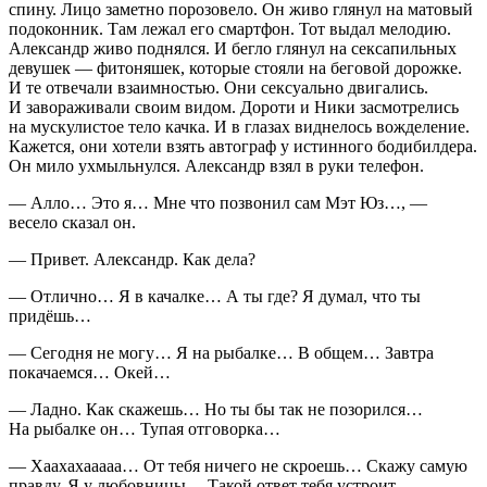
спину. Лицо заметно порозовело. Он живо глянул на матовый
подоконник. Там лежал его смартфон. Тот выдал мелодию.
Александр живо поднялся. И бегло глянул на
секс
апильных
девушек — фитоняшек, которые стояли на беговой дорожке.
И те отвечали взаимностью. Они
секс
уально двигались.
И завораживали своим видом. Дороти и Ники засмотрелись
на мускулистое тело качка. И в глазах виднелось вожделение.
Кажется, они хотели взять автограф у истинного бодибилдера.
Он мило ухмыльнулся. Александр взял в руки телефон.
— Алло… Это я… Мне что позвонил сам Мэт Юз…, —
весело сказал он.
— Привет. Александр. Как дела?
— Отлично… Я в качалке… А ты где? Я думал, что ты
придёшь…
— Сегодня не могу… Я на рыбалке… В общем… Завтра
покачаемся… Окей…
— Ладно. Как скажешь… Но ты бы так не позорился…
На рыбалке он… Тупая отговорка…
— Хаахахааааа… От тебя ничего не скроешь… Скажу самую
правду. Я у любовницы… Такой ответ тебя устроит…, —