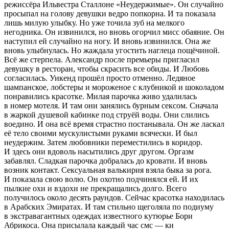
режиссёра Ильвестра Сталлоне «Неудержимые». Он случайно
просыпал на голову девушки ведро попкорна. И та показала
лишь милую улыбку. Но уже точила зуб на мелкого
негодника. Он извинился, но вновь огорчил мисс обаяние. Он
наступил ей случайно на ногу. И вновь извинился. Она же
вновь улыбнулась. Но жаждала угостить наглеца пощёчиной.
Всё же стерпела. Александр после премьеры пригласил
девушку в ресторан, чтобы скрасить все обиды. И Любовь
согласилась. Уикенд прошёл просто отменно. Ледяное
шампанск
ое, лобстеры и мороженое с клубникой и шоколадом
понравились красотке. Милая парочка живо удалилась
в номер мотеля. И там они занялись бурным
секс
ом. Сначала
в жаркой душевой кабинке под струёй воды. Они слились
воедино. И она всё время страстно постанывала. Он же ласкал
её тело своими мускулистыми руками всячески. И был
неудержим. Затем любовники переместились в коридор.
И здесь они вдоволь насытились друг другом.
Оргазм
забавлял. Сладкая парочка добралась до кровати. И вновь
возник контакт.
Секс
уальная валькирия взяла быка за рога.
И показала свою волю. Он охотно подчинялся ей. И их
пылкие охи и вздохи не прекращались долго. Всего
получилось около десять раундов. Сейчас красотка находилась
в Арабских Эмиратах. И там стильно щеголяла по подиуму
в экстравагантных одеждах известного кутюрье Бори
Абрикоса. Она присылала каждый час смс — ки