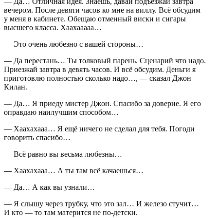
— Да… Отличная идея. Знаешь, давай подъезжай завтра
вечером. После девяти часов ко мне на виллу. Всё обсудим
у меня в кабинете. Обещаю отменный виски и сигары
высшего класса. Хаахааааа…
— Это очень любезно с вашей стороны…
— Да перестань… Ты толковый парень. Сценарий что надо.
Приезжай завтра в девять часов. И всё обсудим. Деньги я
приготовлю полностью сколько надо…, — сказал Джон
Килан.
— Да… Я приеду мистер Джон. Спасибо за доверие. Я его
оправдаю наилучшим способом…
— Хаахахааа… Я ещё ничего не сделал для тебя. Погоди
говорить спасибо…
— Всё равно вы весьма любезны…
— Хаахахааа… А ты там всё качаешься…
— Да… А как вы узнали…
— Я слышу через трубку, что это зал… И железо стучит…
И кто — то там матерится не по-детски.