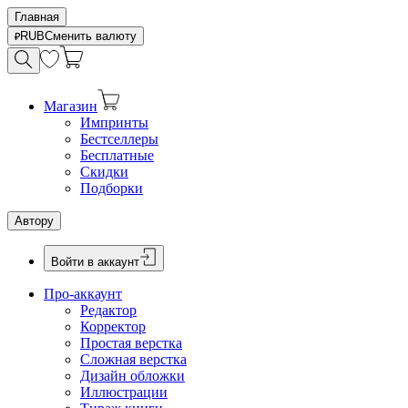
Главная
RUB
Сменить валюту
Магазин
Импринты
Бестселлеры
Бесплатные
Скидки
Подборки
Автору
Войти в аккаунт
Про-аккаунт
Редактор
Корректор
Простая верстка
Сложная верстка
Дизайн обложки
Иллюстрации