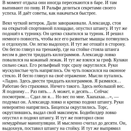
В момент отдыха они иногда пересекаются в баре. И там
выпивают по пиву. И Ральфи делиться секретами своего
успеха. И даёт советы, как накачаться быстрее.
Веял чуткий ветерок. Дали завораживали. Александр, стоя
на открытой спортивной площадке, опустил штангу. И тут же
подошёл к турнику. Он цепко схватился за турник. И решил
немного повисеть, чтобы все его развитые мышцы потянулись
и отдохнули. Он легко выдохнул. И тут же отошёл в сторону.
Он бегло глянул на тренажёр, где на стойке стояла штанга
весом в двести тридцать килограммов. Александр ловко
повалился на кожаный лежак. И тут же взялся за гриф. Кулаки
сильно сжал. Его рельефный торс сразу округлился. Руки
мускулистые чуть напряглись. Он чуть покосился на оконное
стекло. И бегло глянул на своё отражение. Мысли путались.
«Ладно. Здесь двести тридцать килограммов. Я размялся…
Работаю без страховки. Ничего такого. Здесь небольшой вес.
Я подниму… Раз пять… А может, и десять… Сейчас
посмотрим… Сдал ли я… Но вес по мне. Хаахахаа…»
, —
подумал он. Александр ловко и крепко поднял штангу. Руки
невероятно напряглись. Бицепсы округлились. Торс,
округлившись, выдал свой максимум. Бодибилдер ловко
опустил и поднял штангу. И тут же повторил свои
немудрёные манипуляции. И мысленно считал до десяти. Он,
выдохнув, поставил штангу на стойку. И тут же выпрямил