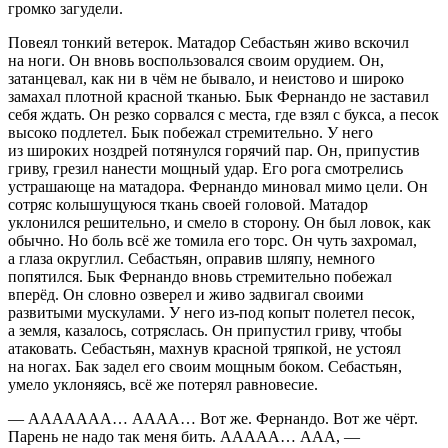
громко загудели.
Повеял тонкий ветерок. Матадор Себастьян живо вскочил
на ноги. Он вновь воспользовался своим орудием. Он,
затанцевал, как ни в чём не бывало, и неистово и широко
замахал плотной красной тканью. Бык Фернандо не заставил
себя ждать. Он резко сорвался с места, где взял с букса, а песок
высоко подлетел. Бык побежал стремительно. У него
из широких ноздрей потянулся горячий пар. Он, припустив
гриву, грезил нанести мощный удар. Его рога смотрелись
устрашающе на матадора. Фернандо миновал мимо цели. Он
сотряс колышущуюся ткань своей головой. Матадор
уклонился решительно, и смело в сторону. Он был ловок, как
обычно. Но боль всё же томила его торс. Он чуть захромал,
а глаза округлил. Себастьян, оправив шляпу, немного
попятился. Бык Фернандо вновь стремительно побежал
вперёд. Он словно озверел и живо задвигал своими
развитыми мускулами. У него из-под копыт полетел песок,
а земля, казалось, сотряслась. Он припустил гриву, чтобы
атаковать. Себастьян, махнув красной тряпкой, не устоял
на ногах. Бак задел его своим мощным боком. Себастьян,
умело уклоняясь, всё же потерял равновесие.
— ААААААА… АААА… Вот же. Фернандо. Вот же чёрт.
Парень не надо так меня бить. ААААА… ААА, —