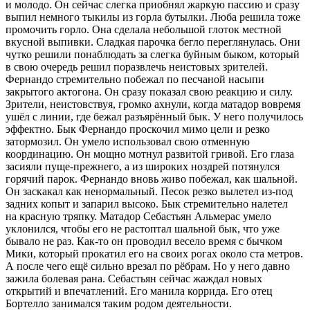
и молодо. Он сейчас слегка приобнял жаркую пассию и сразу
выпил немного тыкилы из горла бутылки. Люба решила тоже
промочить горло. Она сделала небольшой глоток местной
вкусной выпивки. Сладкая парочка бегло переглянулась. Они
чутко решили понаблюдать за слегка буйным быком, который
в свою очередь решил поразвлечь неистовых зрителей.
Фернандо стремительно побежал по песчаной насыпи
закрытого актогона. Он сразу показал свою реакцию и силу.
Зрители, неистовствуя, громко ахнули, когда матадор вовремя
ушёл с линии, где бежал разъярённый бык. У него получилось
эффектно. Бык Фернандо проскочил мимо цели и резко
затормозил. Он умело использовал свою отменную
координацию. Он мощно мотнул развитой гривой. Его глаза
засияли пуще-прежнего, а из широких ноздрей потянулся
горячий парок. Фернандо вновь живо побежал, как шальной.
Он заскакал как ненормальный. Песок резко вылетел из-под
задних копыт и запарил высоко. Бык стремительно налетел
на красную тряпку. Матадор Себастьян Альмерас умело
уклонился, чтобы его не растоптал шальной бык, что уже
бывало не раз. Как-то он проводил весело время с бычком
Мики, который прокатил его на своих рогах около ста метров.
А после чего ещё сильно врезал по рёбрам. Но у него давно
зажила болевая рана. Себастьян сейчас жаждал новых
открытий и впечатлений. Его манила коррида. Его отец
Бортелло занимался таким родом деятельности.