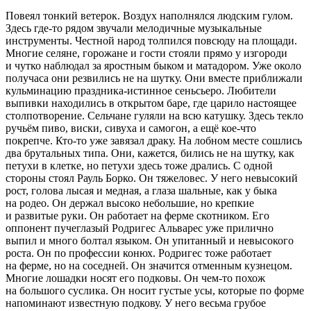
Повеял тонкий ветерок. Воздух наполнялся людским гулом.
Здесь где-то рядом звучали мелодичные музыкальные
инструменты. Честной народ толпился повсюду на площади.
Многие селяне, горожане и гости стояли прямо у изгороди
и чутко наблюдал за яростным быком и матадором. Уже около
получаса они резвились не на шутку. Они вместе приближали
кульминацию праздника-истинное сеньсьеро. Любители
выпивки находились в открытом баре, где царило настоящее
столпотворение. Сельчане гуляли на всю катушку. Здесь текло
ручьём
пиво
,
виски
, сивуха и
самогон
, а ещё кое-что
покрепче. Кто-то уже завязал драку. На лобном месте сошлись
два брутальных типа. Они, кажется, бились не на шутку, как
петухи в клетке, но петухи здесь тоже дрались. С одной
стороны стоял Рауль Борко. Он тяжеловес. У него невысокий
рост, голова лысая и медная, а глаза шальные, как у быка
на родео. Он держал высоко небольшие, но крепкие
и развитые руки. Он работает на ферме скотником. Его
оппонент пучеглазый Родригес Альварес уже прилично
выпил и много болтал языком. Он упитанный и невысокого
роста. Он по профессии конюх. Родригес тоже работает
на ферме, но на соседней. Он значится отменным кузнецом.
Многие лошадки носят его подковы. Он чем-то похож
на большого суслика. Он носит густые усы, которые по форме
напоминают известную подкову. У него весьма грубое