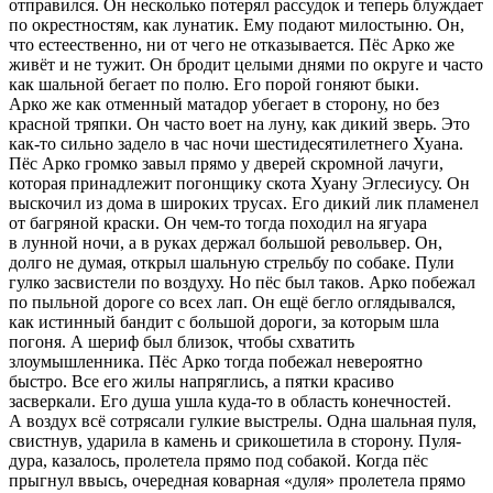
отправился. Он несколько потерял рассудок и теперь блуждает
по окрестностям, как лунатик. Ему подают милостыню. Он,
что естеественно, ни от чего не отказывается. Пёс Арко же
живёт и не тужит. Он бродит целыми днями по округе и часто
как шальной бегает по полю. Его порой гоняют быки.
Арко же как отменный матадор убегает в сторону, но без
красной тряпки. Он часто воет на луну, как дикий зверь. Это
как-то сильно задело в час ночи шестидесят
илетн
его Хуана.
Пёс Арко громко завыл прямо у дверей скромной лачуги,
которая принадлежит погонщику скота Хуану Эглесиусу. Он
выскочил из дома в широких трусах. Его дикий лик пламенел
от багряной краски. Он чем-то тогда походил на ягуара
в лунной ночи, а в руках держал большой револьвер. Он,
долго не думая, открыл шальную стрельбу по собаке. Пули
гулко засвистели по воздуху. Но пёс был таков. Арко побежал
по пыльной дороге со всех лап. Он ещё бегло оглядывался,
как истинный бандит с большой дороги, за которым шла
погоня. А шериф был близок, чтобы схватить
злоумышленника. Пёс Арко тогда побежал невероятно
быстро. Все его жилы напряглись, а пятки красиво
засверкали. Его душа ушла куда-то в область конечностей.
А воздух всё сотрясали гулкие выстрелы. Одна шальная пуля,
свистнув, ударила в камень и срикошетила в сторону. Пуля-
дура, казалось, пролетела прямо под собакой. Когда пёс
прыгнул ввысь, очередная коварная «дуля» пролетела прямо