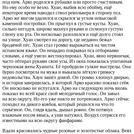
под ним. Арко родился в рубашке или просто счастливым.
Но ему особо не везло. Хуан, выбив всю обойму, ещё
некоторое время наводил ствол револьвера в сторону пса.
Арко же мигом удалился и скрылся за углом невысокой
каменной постройки. Он прыгнул в густые кусты. Хуан,
сильно негодуя, широко махнул руками и сплюнул густую
слюну изо рта. Он несколько разозлился и ещё долго стоял
на улице. Хуан смотрел на дорогу, где недавно бежал
бродячий пёс. Хуан стал громко выражаться на чистом
испанском языке. Он нещадно покрывал пса отборными
словами, а ещё умело жестикулировал. Хуан, явно нервничая,
часто обтирал руками свои усы. Из окна показалась упитанная
черноокая жена Хуанита. Её пробудили гулкие выстрелы. Она
бурно посмотрела на мужа и выказала лёгкую гримасу
недовольства. Хаун зашёл домой. Он громко хлопнул дверью,
и история завершилась, в которой Арко красиво показал себя.
Он нисколько не испугался. Арко на следующую ночь вновь
показал во всей красе свой мелодичный голос. Он завыл
на всю округу. Но его уже никто не потревожил. Арко сейчас
походил на дикого ковбоя, который решился на что-то
серьёзное. Он, глядя вдаль, дышал ровно. Он потянул
влажным носом ввысь, а уши натужил. Воздух сотрясся его
известными на всю округу фанфарами.
Вдали к
расов
ались чудные розовые и золотистые облака. Веял