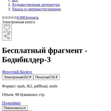
Все
Художественная литература
Ужасы и сверхъестественное
0.0
0
Оценить
Электронная книга
Бесплатный фрагмент -
Бодибилдер-3
Феодулий Колесо
Электронная
152
₽
Печатная
716
₽
Формат:
epub, fb2, pdfRead, mobi
Объем:
98
бумажных стр.
Подробнее
Пожаловаться