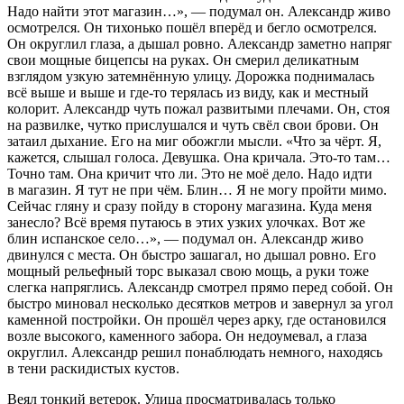
Надо найти этот магазин…»
, — подумал он. Александр живо
осмотрелся. Он тихонько пошёл вперёд и бегло осмотрелся.
Он округлил глаза, а дышал ровно. Александр заметно напряг
свои мощные бицепсы на руках. Он смерил деликатным
взглядом узкую затемнённую улицу. Дорожка поднималась
всё выше и выше и где-то терялась из виду, как и местный
колорит. Александр чуть пожал развитыми плечами. Он, стоя
на развилке, чутко прислушался и чуть свёл свои брови. Он
затаил дыхание. Его на миг обожгли мысли.
«Что за чёрт. Я,
кажется, слышал голоса. Девушка. Она кричала. Это-то там…
Точно там. Она кричит что ли. Это не моё дело. Надо идти
в магазин. Я тут не при чём. Блин… Я не могу пройти мимо.
Сейчас гляну и сразу пойду в сторону магазина. Куда меня
занесло? Всё время путаюсь в этих узких улочках. Вот же
блин испанское село…»
, — подумал он. Александр живо
двинулся с места. Он быстро зашагал, но дышал ровно. Его
мощный рельефный торс выказал свою мощь, а руки тоже
слегка напряглись. Александр смотрел прямо перед собой. Он
быстро миновал несколько десятков метров и завернул за угол
каменной постройки. Он прошёл через арку, где остановился
возле высокого, каменного забора. Он недоумевал, а глаза
округлил. Александр решил понаблюдать немного, находясь
в тени раскидистых кустов.
Веял тонкий ветерок. Улица просматривалась только