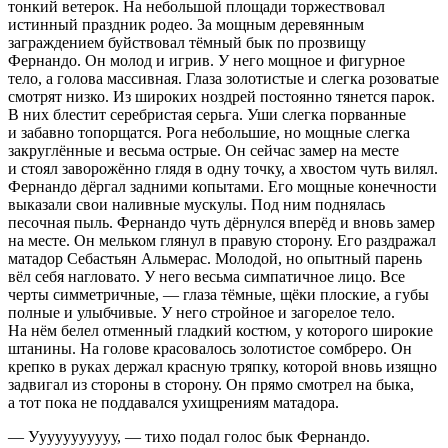
тонкий ветерок. На небольшой площади торжествовал
истинный праздник родео. За мощным деревянным
заграждением буйствовал тёмный бык по прозвищу
Фернандо. Он молод и игрив. У него мощное и фигурное
тело, а голова массивная. Глаза золотистые и слегка розоватые
смотрят низко. Из широких ноздрей постоянно тянется парок.
В них блестит серебристая серьга. Уши слегка порванные
и забавно топорщатся. Рога небольшие, но мощные слегка
закруглённые и весьма острые. Он сейчас замер на месте
и стоял заворожённо глядя в одну точку, а хвостом чуть вилял.
Фернандо дёргал задними копытами. Его мощные конечности
выказали свои наливные мускулы. Под ним поднялась
песочная пыль. Фернандо чуть дёрнулся вперёд и вновь замер
на месте. Он мельком глянул в правую сторону. Его раздражал
матадор Себастьян Альмерас. Молодой, но опытный парень
вёл себя нагловато. У него весьма симпатичное лицо. Все
черты симметричные, — глаза тёмные, щёки плоские, а губы
полные и улыбчивые. У него стройное и загорелое тело.
На нём белел отменный гладкий костюм, у которого широкие
штанины. На голове к
расов
алось золотистое сомбреро. Он
крепко в руках держал красную тряпку, которой вновь изящно
задвигал из стороны в сторону. Он прямо смотрел на быка,
а тот пока не поддавался ухищрениям матадора.
— Ууууууууууу, — тихо подал голос бык Фернандо.