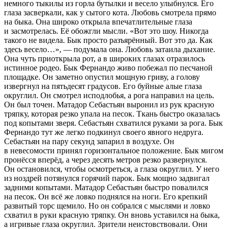
немного тыкилы из горла бутылки и весело улыбнулся. Его
глаза засверкали, как у сытого кота. Любовь смотрела прямо
на быка. Она широко открыла впечатлительные глаза
и засмотрелась. Её обожгли мысли.
«Вот это шоу. Никогда
такого не видела. Бык просто разъярённый. Вот это да. Как
здесь весело…»
, — подумала она. Любовь затаила дыхание.
Она чуть приоткрыла рот, а в широких глазах отразилось
истинное родео. Бык Фернандо живо побежал по песчаной
площадке. Он заметно опустил мощную гриву, а голову
извергнул на пятьдесят градусов. Его буйные алые глаза
округлил. Он смотрел исподлобья, а рога направил на цель.
Он был точен. Матадор Себастьян выронил из рук красную
тряпку, которая резко упала на песок. Ткань быстро оказалась
под копытами зверя. Себастьян схватился руками за рога. Бык
Фернандо тут же легко подкинул своего явного недруга.
Себастьян на пару секунд запарил в воздухе. Он
в невесомости принял горизонтальное положение. Бык мигом
пронёсся вперёд, а через десять метров резко развернулся.
Он остановился, чтобы осмотреться, а глаза округлил. У него
из ноздрей потянулся горячий парок. Бык мощно задвигал
задними копытами. Матадор Себастьян быстро повалился
на песок. Он всё же ловко поднялся на ноги. Его крепкий
развитый торс щемило. Но он собрался с мыслями и ловко
схватил в руки красную тряпку. Он вновь уставился на быка,
а игривые глаза округлил. Зрители неистовствовали. Они