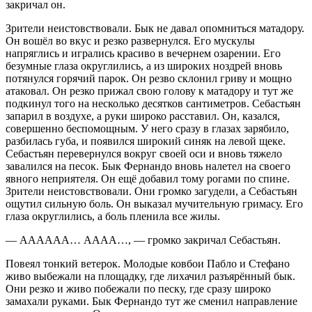
закричал он.
Зрители неистовствовали. Бык не давал опомниться матадору.
Он вошёл во вкус и резко развернулся. Его мускулы
напряглись и игрались красиво в вечернем озарении. Его
безумные глаза округлились, а из широких ноздрей вновь
потянулся горячий парок. Он резво склонил гриву и мощно
атаковал. Он резко прижал свою голову к матадору и тут же
подкинул того на несколько десятков сантиметров. Себастьян
запарил в воздухе, а руки широко расставил. Он, казался,
совершенно беспомощным. У него сразу в глазах зарябило,
разбилась губа, и появился широкий синяк на левой щеке.
Себастьян перевернулся вокруг своей оси и вновь тяжело
завалился на песок. Бык Фернандо вновь налетел на своего
явного неприятеля. Он ещё добавил тому рогами по спине.
Зрители неистовствовали. Они громко загудели, а Себастьян
ощутил сильную боль. Он выказал мучительную гримасу. Его
глаза округлились, а боль пленила все жилы.
— АААААА… АААА…, — громко закричал Себастьян.
Повеял тонкий ветерок. Молодые ковбои Пабло и Стефано
живо выбежали на площадку, где лихачил разъярённый бык.
Они резко и живо побежали по песку, где сразу широко
замахали руками. Бык Фернандо тут же сменил направление