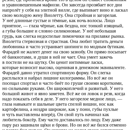
и уравновешенным мафиози. Он завсегда прозябает все дни
напролёт у себя на элитной вилле, где выпивает
вино
и
ласк
ал
свою молодую жену Виолетту. Она стройная и загорелая.
У неё длинные густые и тёмные, как ночь волосы. Лицо
приятное, — глаза чёрные, как бездна, нос тонкий изящный,
а губы большие и словно силиконовые. У неё небольшая
грудь, как слегка недоспелые лимончики на прилавке рынка.
Виолетта стервозная и страстная. Она любит тратить деньги
любовника и часто устраивает шопинги по модным бутикам.
Фарадей не жалеет денег на свою зазнобу. Он прямо посыпает
её банкнотами, и души в ней не чает. Она умеет зажечь
в постели не на шутку. Он ценит интимные
ласк
и,
которые возносит высоко, оценивая в денежном эквиваленте.
Фарадей давно утратил спортивную форму. Он слегка
расплылся и набрал лишние килограммы. Но всё же он
посещал спортзал и часто биёт по груше своими короткими,
но сильными руками. Он широкоплечий и развитый. У него
большой живот и явно заметен. Всё же он ловок и резв, когда
надо показать себя в деле. У него загорелое медное лицо, —
глаза навыкате и шальные цвета спелой вишни, нос как
картофелина, а ноздри широкие, как у пони, губы пухлые
и чуть выставлены вперёд. Он свой путь начинал как
любитель боксёр. Ему часто доставалось по лицу. Ему даже
пару раз зашивали щёки и брови. Но он всё же бился отменно