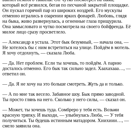
который всё резвился, бегая по песчаной закрытой площадке.
Он пускал горячий пар из широких ноздрей. Его мускулы
отменно игрались в озарении ярких фонарей. Любовь, глядя
на быка, живо развернулась, а огненные глаза прищурила.
Она замысловато и чутко посмотрела на своего бойфренда. Её
милое лицо сразу просветлело.
— Александр я устала. Этот бык безумный, — начала она, —
Не хотелось бы с ним встретиться на улице. Пойдём в мотель.
Я хочу отдохнуть, — сказала Люба.
— Да. Нет проблем. Если ты хочешь, то пойдём. А парню
досталось отменно. Его бык так сильно задел. Хаахахааа…, —
ответил он.
— Да. Я не хочу на это больше смотреть. Жуть да и только.
— А по мне так весело. Забавное шоу. Бык прямо заводной.
Ты просто глянь на него. Сколько у него силы, — сказал он.
— Может, ты хочешь туда. Сомбреро у тебя есть. Возьми
красную тряпку. И выходи, — улыбнулась Люба, — У тебя
получиться. Ты будешь истинным матадором. Хиихиии…, —
смело заявила она.