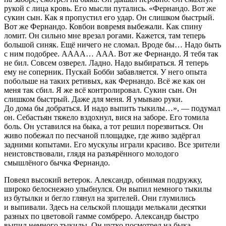
рукой с лица кровь. Его мысли путались.
«Фернандо. Вот же
суки
н сын. Как я пропустил его удар. Он слишком быстрый.
Вот же Фернандо. Ковбои вовремя выбежали. Как спину
ломит. Он сильно мне врезал рогами. Кажется, там теперь
большой синяк. Ещё ничего не сломал. Вроде бы… Надо быть
с ним подобрее. АААА… ААА. Вот же Фернандо. Я тебя так
не бил. Совсем озверел. Ладно. Надо выбираться. Я теперь
ему не соперник. Пускай Бобби забавляется. У него опыта
побольше на таких ретивых, как Фернандо. Всё же как он
меня так сбил. Я же всё контролировал.
Суки
н сын. Он
слишком быстрый. Даже для меня. Я умываю руки.
До дома бы добраться. И надо выпить тыкилы…»
, — подумал
он. Себастьян тяжело вздохнул, вися на заборе. Его томила
боль. Он уставился на быка, а тот решил порезвиться. Он
живо побежал по песчаной площадке, где живо задёргал
задними копытами. Его мускулы играли красиво. Все зрители
неистовствовали, глядя на разъярённого молодого
смышлёного бычка Фернандо.
Повеял высокий ветерок. Александр, обнимая подружку,
широко белоснежно улыбнулся. Он выпил немного тыкилы
из бутылки и бегло глянул на зрителей. Они глумились
и выпивали. Здесь на сельской площади мелькали десятки
разных по цветовой гамме сомбреро. Александр быстро
выпил немного тыкилы. Он чутко посмотрел на быка,