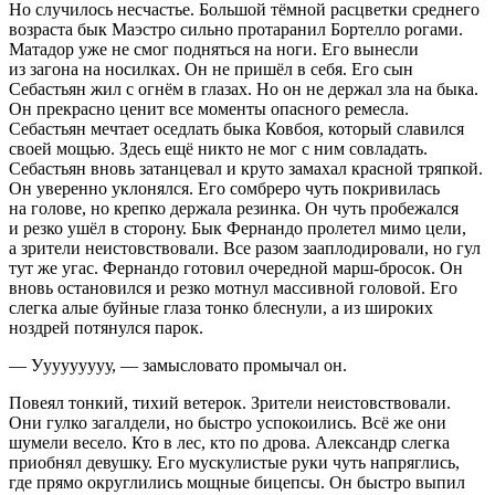
Но случилось несчастье. Большой тёмной расцветки среднего
возраста бык Маэстро сильно протаранил Бортелло рогами.
Матадор уже не смог подняться на ноги. Его вынесли
из загона на носилках. Он не пришёл в себя. Его сын
Себастьян жил с огнём в глазах. Но он не держал зла на быка.
Он прекрасно ценит все моменты опасного ремесла.
Себастьян мечтает оседлать быка Ковбоя, который славился
своей мощью. Здесь ещё никто не мог с ним совладать.
Себастьян вновь затанцевал и круто замахал красной тряпкой.
Он уверенно уклонялся. Его сомбреро чуть покривилась
на голове, но крепко держала резинка. Он чуть пробежался
и резко ушёл в сторону. Бык Фернандо пролетел мимо цели,
а зрители неистовствовали. Все разом зааплодировали, но гул
тут же угас. Фернандо готовил очередной марш-бросок. Он
вновь остановился и резко мотнул массивной головой. Его
слегка алые буйные глаза тонко блеснули, а из широких
ноздрей потянулся парок.
— Ууууууууу, — замысловато промычал он.
Повеял тонкий, тихий ветерок. Зрители неистовствовали.
Они гулко загалдели, но быстро успокоились. Всё же они
шумели весело. Кто в лес, кто по дрова. Александр слегка
приобнял девушку. Его мускулистые руки чуть напряглись,
где прямо округлились мощные бицепсы. Он быстро выпил