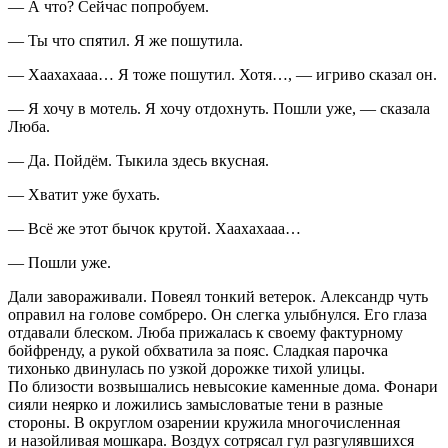
— А что? Сейчас попробуем.
— Ты что спятил. Я же пошутила.
— Хаахахааа… Я тоже пошутил. Хотя…, — игриво сказал он.
— Я хочу в мотель. Я хочу отдохнуть. Пошли уже, — сказала
Люба.
— Да. Пойдём. Тыкила здесь вкусная.
— Хватит уже бухать.
— Всё же этот бычок крутой. Хаахахааа…
— Пошли уже.
Дали завораживали. Повеял тонкий ветерок. Александр чуть
оправил на голове сомбреро. Он слегка улыбнулся. Его глаза
отдавали блеском. Люба прижалась к своему фактурному
бойфренду, а рукой обхватила за пояс. Сладкая парочка
тихонько двинулась по узкой дорожке тихой улицы.
По близости возвышались невысокие каменные дома. Фонари
сияли неярко и ложились замысловатые тени в разные
стороны. В округлом озарении кружила многочисленная
и назойливая мошкара. Воздух сотрясал гул разгулявшихся