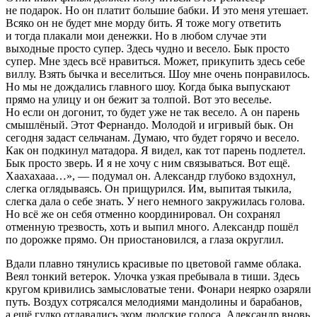
не подарок. Но он платит большие бабки. И это меня утешает.
Всяко он не будет мне морду бить. Я тоже могу ответить
и тогда плакали мои денежки. Но в любом случае эти
выходные просто супер. Здесь чудно и весело. Бык просто
супер. Мне здесь всё нравиться. Может, прикупить здесь себе
виллу. Взять бычка и веселиться. Шоу мне очень понравилось.
Но мы не дождались главного шоу. Когда быка выпускают
прямо на улицу и он бежит за толпой. Вот это веселье.
Но если он догонит, то будет уже не так весело. А он парень
смышлёный. Этот Фернандо. Молодой и игривый бык. Он
сегодня задаст сельчанам. Думаю, что будет горячо и весело.
Как он подкинул матадора. Я видел, как тот парень подлетел.
Бык просто зверь. И я не хочу с ним связываться. Вот ещё.
Хаахахааа…»
, — подумал он. Александр глубоко вздохнул,
слегка оглядываясь. Он прищурился. Им, выпитая тыкила,
слегка дала о себе знать. У него немного закружилась голова.
Но всё же он себя отменно координировал. Он сохранял
отменную трезвость, хоть и выпил много. Александр пошёл
по дорожке прямо. Он приостановился, а глаза округлил.
Вдали плавно тянулись красивые по цветовой гамме облака.
Веял тонкий ветерок. Улочка узкая пребывала в тиши. Здесь
кругом кривились замысловатые тени. Фонари неярко озаряли
путь. Воздух сотрясался мелодиями мандолины и барабанов,
а ещё гулко отдавались эхом людские голоса. Александр вновь