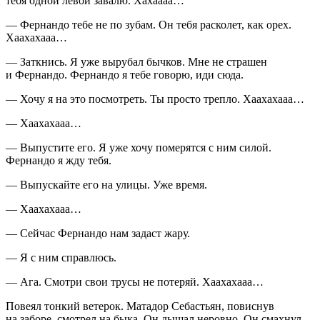
тебя одной левой завалю. Хахаааа…
— Фернандо тебе не по зубам. Он тебя расколет, как орех.
Хаахахааа…
— Заткнись. Я уже вырубал бычков. Мне не страшен
и Фернандо. Фернандо я тебе говорю, иди сюда.
— Хочу я на это посмотреть. Ты просто трепло. Хаахахааа…
— Хаахахааа…
— Выпустите его. Я уже хочу померятся с ним силой.
Фернандо я жду тебя.
— Выпускайте его на улицы. Уже время.
— Хаахахааа…
— Сейчас Фернандо нам задаст жару.
— Я с ним справлюсь.
— Ага. Смотри свои трусы не потеряй. Хаахахааа…
Повеял тонкий ветерок. Матадор Себастьян, повиснув
на заборе, смотрел на быка. Он дышал неровно. Он смахнул