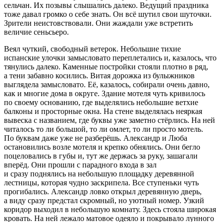
сельчан. Их позывы слышались далеко. Ведущий праздника
тоже давал громко о себе знать. Он всё шутил свои шуточки.
Зрители неистовствовали. Они жаждали уже встретить
величие сеньсьеро.
Веял чуткий, свободный ветерок. Небольшие тихие
испанские улочки замысловато переплетались и, казалось, что
тянулись далеко. Каменные постройки стояли плотно в ряд,
а тени забавно косились. Витая дорожка из булыжников
выглядела замысловато. Её, казалось, собирали очень давно,
как и многие дома в округе. Здание мотеля чуть кривилось
по своему основанию, где выделялись небольшие ветхие
балконы и просторные окна. На стене выделялась неяркая
вывеска с названием, где буквы уже заметно стёрлись. На ней
читалось то ли большой, то ли омлет, то ли просто мотель.
По буквам даже уже не разберёшь. Александр и Люба
остановились возле мотеля и крепко обнялись. Они бегло
по
целов
ались в губы и, тут же держась за руку, зашагали
вперёд. Они прошли с парадного входа в зал
и сразу поднялись на небольшую площадку деревянной
лестницы, которая чудно заскрипела. Все ступеньки чуть
прогибались. Александр ловко открыл деревянную дверь,
а виду сразу предстал скромный, но уютный номер. Узкий
коридор выходил в небольшую комнату. Здесь стояла широкая
кровать. На ней лежало матовое одеяло и покрывало лунного