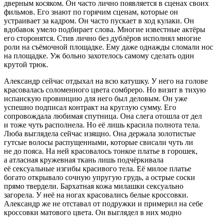
дверным
косяк
ом. Он часто лично появляется в сценах своих
фильмов. Его знают по горячим сценам, которые он
устраивает за кадром. Он часто пускает в ход кулаки. Он
вдобавок умело подбирает слова. Многие известные актёры
его сторонятся. Стив лично без дублёров исполнял многие
роли на съёмочной площадке. Ему даже однажды сломали нос
на площадке. Уж больно захотелось самому сделать один
крутой трюк.
Александр сейчас отдыхал на всю катушку. У него на голове
к
расов
алась соломенного цвета сомбреро. Но визит в тихую
испанскую провинцию для него был деловым. Он уже
успешно подписал контракт на круглую сумму. Его
сопровождала любимая спутница. Она слега отошла от дел
и тоже чуть располнела. Но её лишь красила полнота тела.
Люба выглядела сейчас изящно. Она держала золотистые
гутсые волосы распущенными, которые свисали чуть ли
не до пояса. На ней к
расов
алось тонкое платье в горошек,
а атласная кружевная ткань лишь подчёркивала
её
секс
уальные изгибы красивого тела. Её милое платье
богато открывало сочную упругую грудь, а острые соски
прямо твердели. Бархатная кожа милашки
секс
уально
загорела. У неё на ногах к
расов
ались белые кроссовки.
Александр же не отставал от подружки и примерил на себе
кроссовки матового цвета. Он выглядел в них модно