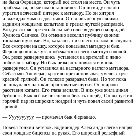
на быка Фернандо, который всё стоял на месте. Он чуть
пробежался, но мигом остановился. Он по виду словно
утратил всяческий интерес к матадору. Но он хитрил
и выжидал момент для атаки. Он вновь дёрнул своими
задними мощными копытами и грезил жуткой расправой.
Воздух сотряс презентабельный голос ведущего корридой
Хуаноса Санчеса. Он отменно веселил публику своими
тонкими шутками. Но, казалось, никто его толком не слушал.
Все смотрели на шоу, которое показывал матадор и бык.
Фернандо вновь чуть пробежался и слегка мотнул головой.
Он, резко развернувшись, уставился на зрителей и живо
побежал к забору. Но бык резко остановился и вновь
развернулся. Он уставился на настырного наглого матадора.
Себастьян Альмерас, красиво пританцовывая, умело затряс
красной тряпкой. Он толково раздражал быка. Но тот пока
не покупался на такие простоватые шутки. Он широко
расставил копыта. Его глаза засияли. В них уже жила дикая
буйность. Бык всё же не спешил бежать вперёд. Он выпустил
горячий пар из широких ноздрей и чуть повёл своей развитой
гривой.
— Уууууууууу, — промычал бык Фернандо.
Повеял тонкий ветерок. Бодибилдер Александр слегка напряг
свои мощные бицепсы на руках. Его широкий рельефный