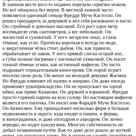
В злачном месте кого-то недавно порезали серьёзно ножом.
Но всё обошлось без жертв. В местной пивной часто
появляется одиозный сеньор Фредди Мучо Кастелло. Он
решил приударить за девушкой и вёл себя раскованно и нагло.
Он стройный и довольно высокий. Его рост один метр
восемьдесят семь сантиметров, а вес небольшой. Он
жилистый и суховатый. У него загорелое лицо, а глаза
тёмные, как угли. Причёска короткая и всегда по моде,
а закругленная чёлка стоит дыбом. Он, как правило,
обрабатывает её лаком. У него прямой слегка острый нос,
а губы полные багряные с нагловатой ухмылкой. Он носит
тонкий тёмные усики, как истинный мафиози. Он часто
подражает отрицательным киногероям. Он порой играет
неплохо свою роль. Он женат на молодой девушке Жасмин.
Но Фредди изменяет ей налево и направо. Он даже иногда
применяет рукоприкладство. Он не пропускает ни одной
юбки, как прямо Казанова. Он дерзкий и взрывной. Фредди
просто горячий парень на всю голову. Но настоящим мафиози
является его папочка. Он носит имя Фарадей Мучо Кастелло.
Он бизнесмен. Ему принадлежит несколько фирм и большая
недвижимость в округе, куда входят и пашни, и фермы,
и
вино
градники, и даже ипподром и аэродром. Он лично
нередко, но водит кукурузник. Многую собственность он
добыл незаконным путём. Как-то даже дело дошло до жуткой
резни, где пролилась кровь. Но в целом он слывёт спокойным