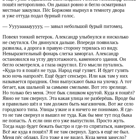
пошёл неторопливо. Он дышал ровно и бегло осматривал
местные закоулки. Пёс Боржоми нырнул в темноту двора
и уже оттуда подал бурный голос.
— Ууууаааааууууу, — завыл небольшой бурый питомец.
Повеял тонкий ветерок. Александр улыбнулся и нисколько
не смутился. Он двинулся дальше. Впереди появилась
развилка, а дорога в правую сторону терялась из виду.
Невыразительный фонарь слегка заморгал. Александр
остановился на углу двухэтажного, каменного здания. Он
бегло осмотрелся, а глаза округлил. Его мысли путались.
«Куда-то я пошёл не туда. Народ ещё гуляет. И будет гулять
всю ночь напролёт. Ещё будет сенсьеро. Или как там у них
называется праздник. Они выпускают быка на улочку. А тот
бегает, как шальной за самыми смелыми. Вот это зрелище.
Но только без меня. Этот бык слишком крутой. Куда я пошёл?
Явно не там свернул. Эта какая улица не разберёшь. Вроде бы
я правильно шёл и там должен быть магазинчик. Вот же село
городского типа. Улицы узкие и я ничего не понимаю. Я где-
то не там свернул и вышел не туда. Как бы мне тут под быка
не попасть. А если они его уже выпустили. Просто жуть.
Тогда надо будет бежать быстро и где-то спрятаться, наверное.
Всё же куда я пошёл? Я не там свернул. Здесь я ещё не был.
Меня пёс облаял. Его тоже я не видел. Куда меня занесло?