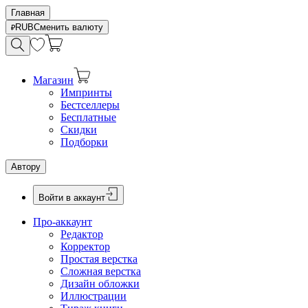
Главная
RUB
Сменить валюту
Магазин
Импринты
Бестселлеры
Бесплатные
Скидки
Подборки
Автору
Войти в аккаунт
Про-аккаунт
Редактор
Корректор
Простая верстка
Сложная верстка
Дизайн обложки
Иллюстрации