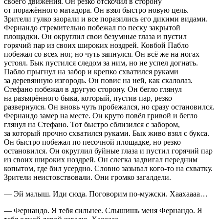
своего движения. Он резко отскочил в сторону
от поражённого матадора. Он взял быстро новую цель.
Зрители гулко заорали и все поразились его дикими видами.
Фернандо стремительно побежал по песку закрытой
площадки. Он округлил свои безумные глаза и пустил
горячий пар из своих широких ноздрей. Ковбой Пабло
побежал со всех ног, но чуть запнулся. Он всё же на ногах
устоял. Бык пустился следом за ним, но не успел догнать.
Пабло прыгнул на забор и крепко схватился руками
за деревянную изгородь. Он повис на ней, как скалолаз.
Стефано побежал в другую сторону. Он бегло глянул
на разъярённого быка, который, пустив пар, резко
развернулся. Он вновь чуть пробежался, но сразу остановился.
Фернандо замер на месте. Он круто повёл гривой и бегло
глянул на Стефано. Тот быстро сблизился с забором,
за который прочно схватился руками. Бык живо взял с букса.
Он быстро побежал по песочной площадке, но резко
остановился. Он округлил буйные глаза и пустил горячий пар
из своих широких ноздрей. Он слегка задвигал передним
копытом, где бил усердно. Словно зазывал кого-то на схватку.
Зрители неистовствовали. Они громко загалдели.
— Эй малыш. Иди сюда. Поговорим по-мужски. Хаахаааа…
— Фернандо. Я тебя сильнее. Слышишь меня Фернандо. Я