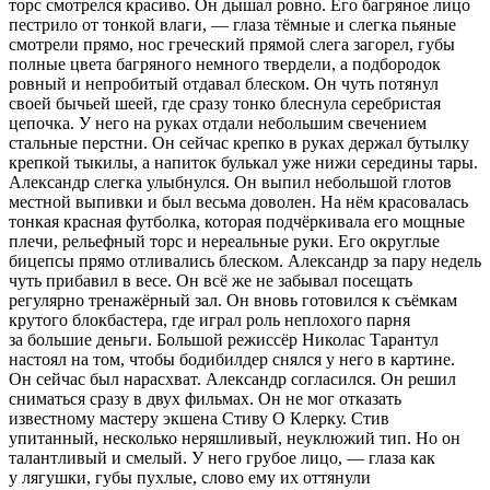
торс смотрелся красиво. Он дышал ровно. Его багряное лицо
пестрило от тонкой влаги, — глаза тёмные и слегка пьяные
смотрели прямо, нос греческий прямой слега загорел, губы
полные цвета багряного немного твердели, а подбородок
ровный и непробитый отдавал блеском. Он чуть потянул
своей бычьей шеей, где сразу тонко блеснула серебристая
цепочка. У него на руках отдали небольшим свечением
стальные перстни. Он сейчас крепко в руках держал бутылку
крепкой тыкилы, а напиток булькал уже нижи середины тары.
Александр слегка улыбнулся. Он выпил небольшой
глотов
местной выпивки и был весьма доволен. На нём к
расов
алась
тонкая красная футболка, которая подчёркивала его мощные
плечи, рельефный торс и нереальные руки. Его округлые
бицепсы прямо отливались блеском. Александр за пару недель
чуть прибавил в весе. Он всё же не забывал посещать
регулярно тренажёрный зал. Он вновь готовился к съёмкам
крутого блокбастера, где играл роль неплохого парня
за большие деньги. Большой режиссёр Николас Тарантул
настоял на том, чтобы бодибилдер снялся у него в картине.
Он сейчас был нарасхват. Александр согласился. Он решил
сниматься сразу в двух фильмах. Он не мог отказать
известному мастеру экшена Стиву О Клерку. Стив
упитанный, несколько неряшливый, неуклюжий тип. Но он
талантливый и смелый. У него грубое лицо, — глаза как
у лягушки, губы пухлые, слово ему их оттянули