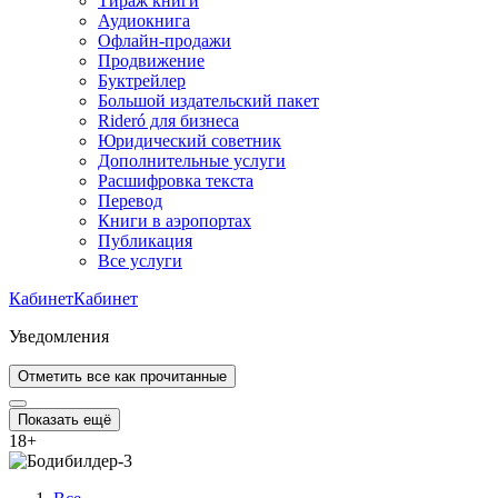
Тираж книги
Аудиокнига
Офлайн-продажи
Продвижение
Буктрейлер
Большой издательский пакет
Rideró для бизнеса
Юридический советник
Дополнительные услуги
Расшифровка текста
Перевод
Книги в аэропортах
Публикация
Все услуги
Кабинет
Кабинет
Уведомления
Отметить все как прочитанные
Показать ещё
18
+