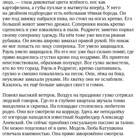
лицо, — глаза диковатые цвета зелёного, нос как
картофелина, а губы пухлые и вытянуты вперёд. У него
на д
войн
ом подбородке есть небольшая тёмная борода. Он
уже под завязку набрался пива, но стоял на ногах крепко. Его
большой живот заметно дрожал. Соперники вновь крепко
сцепились и уже извалялись в пыли. Родригес заметно порвал
своему сопернику одежду. На нём тоже уже висела рваная
рубашка. Он вновь широко замахал правой рукой. Но никак
не мог попасть по лицу соперника. Тот умело защищался.
Рауль умело защищался. Но его нос уже был сильно помят, где
прямо виднелись сгустки крови под ноздрями. Их приятели
неистовствовали, образовав полукруг. Все гулко засвистели,
кто во что горазд. Рауль и Родригес, крепко сцепившись,
грузно и смешно повалились на песок. Они, лёжа на боку,
неуклюже замахали руками. Но хватку они не ослабляли.
Казалось, их ещё больше заводил свист и гомон.
Повеял высокий ветерок. Воздух на празднике гулко сотрясал
людской говорок. Где-то в глубине квартала звучала тонко
мандолина и скрипка. На площадке столпились любители
родео. Они все смотрели на корриду. Здесь же неподалёку
от изгороди находился известный бодибилдер Александр
Аневский. Он сейчас приобнял
секс
уальную пассию за талию.
Он нежно по
целов
ал её в шею. Модель Люба Катушкина
отвечала взаимностью. Она прямо заворожённо смотрела