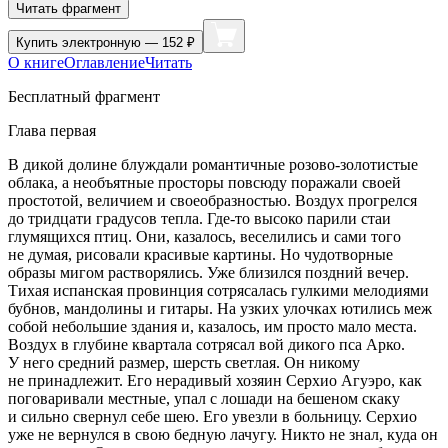
Читать фрагмент
Купить
электронную — 152 ₽
О книге
Оглавление
Читать
Бесплатный фрагмент
Глава первая
В дикой долине блуждали романтичные розово-золотистые
облака, а необъятные просторы повсюду поражали своей
простотой, величием и своеобразностью. Воздух прогрелся
до тридцати градусов тепла. Где-то высоко парили стаи
глумящихся птиц. Они, казалось, веселились и сами того
не думая, рисовали красивые картины. Но чудотворные
образы мигом растворялись. Уже близился поздний вечер.
Тихая испанская провинция сотрясалась гулкими мелодиями
бубнов, мандолины и гитары. На узких улочках ютились меж
собой небольшие здания и, казалось, им просто мало места.
Воздух в глубине квартала сотрясал вой дикого пса Арко.
У него средний размер, шерсть светлая. Он никому
не принадлежит. Его нерадивый хозяин Серхио Агуэро, как
поговаривали местные, упал с лошади на бешеном скаку
и сильно свернул себе шею. Его увезли в больницу. Серхио
уже не вернулся в свою бедную лачугу. Никто не знал, куда он