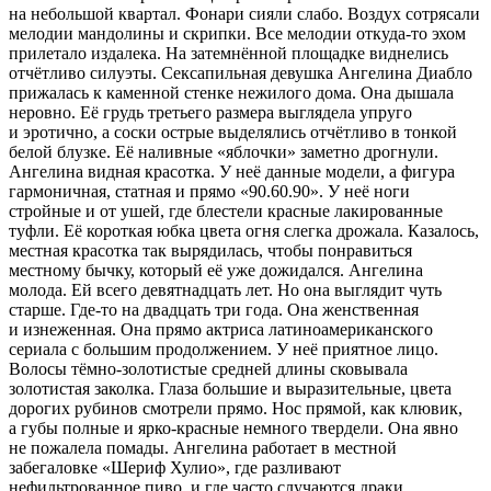
на небольшой квартал. Фонари сияли слабо. Воздух сотрясали
мелодии мандолины и скрипки. Все мелодии откуда-то эхом
прилетало издалека. На затемнённой площадке виднелись
отчётливо силуэты.
Секс
апильная девушка Ангелина Диабло
прижалась к каменной стенке нежилого дома. Она дышала
неровно. Её грудь третьего размера выглядела упруго
и
эротич
но, а соски острые выделялись отчётливо в тонкой
белой блузке. Её наливные «яблочки» заметно дрогнули.
Ангелина видная красотка. У неё данные модели, а фигура
гармоничная, статная и прямо «90.60.90». У неё ноги
стройные и от ушей, где блестели красные лакированные
туфли. Её короткая юбка цвета огня слегка дрожала. Казалось,
местная красотка так вырядилась, чтобы понравиться
местному бычку, который её уже дожидался. Ангелина
молода. Ей всего девят
надцат
ь лет. Но она выглядит чуть
старше. Где-то на двадцать три года. Она женственная
и изнеженная. Она прямо актриса латино
америк
анского
сериала с большим продолжением. У неё приятное лицо.
Волосы тёмно-золотистые средней длины сковывала
золотистая заколка. Глаза большие и выразительные, цвета
дорогих рубинов смотрели прямо. Нос прямой, как клювик,
а губы полные и ярко-красные немного твердели. Она явно
не пожалела помады. Ангелина работает в местной
забегаловке «Шериф Хулио», где разливают
нефильтрованное
пиво
, и где часто случаются драки.