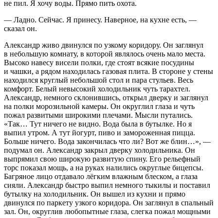
не пил. Я хочу воды. Прямо пить охота.
— Ладно. Сейчас. Я принесу. Наверное, на кухне есть, —
сказал он.
Александр живо двинулся по узкому коридору. Он заглянул
в небольшую комнату, в которой являлось очень мало места.
Высоко навесу висели полки, где стоят всякие посудины
и чашки, а рядом находилась газовая плита. В стороне у стены
находился круглый небольшой стол и пара стульев. Весь
комфорт. Белый невысокий холодильник чуть тарахтел.
Александр, немного склонившись, открыл дверку и заглянул
на полки морозильной камеры. Он округлил глаза и чуть
пожал развитыми широкими плечами. Мысли путались.
«Так… Тут ничего не видно. Вода была в бутылке. Но я
выпил утром. А тут йогурт, пиво и замороженная пицца.
Больше ничего. Вода закончилась что ли? Вот же блин…»
, —
подумал он. Александр закрыл дверку холодильника. Он
выпрямил свою широкую развитую спину. Его рельефный
торс показал мощь, а на руках налились округлые бицепсы.
Багряное лицо отдавало лёгким влажным блеском, а глаза
сияли. Александр быстро выпил немного тыкилы и поставил
бутылку на холодильник. Он вышел из кухни и прямо
двинулся по паркету узкого коридора. Он заглянул в спальный
зал. Он, округлив любопытные глаза, слегка пожал мощными