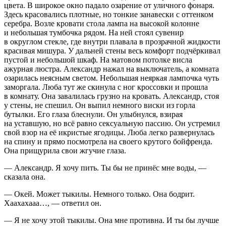
цвета. В широкое окно падало озарение от уличного фонаря.
Здесь к
расов
ались плотные, но тонкие занавески с оттенком
серебра. Возле кровати стола лампа на высокой колонне
и небольшая тумбочка рядом. На ней стоял сувенир
в округлом стекле, где внутри плавала в прозрачной жидкости
красивая мишура. У дальней стены весь комфорт подчёркивал
пустой и небольшой шкаф. На матовом потолке висла
ажурная люстра. Александр нажал на выключатель, а комната
озарилась неясным светом. Небольшая неяркая лампочка чуть
заморгала. Люба тут же скинула с ног кроссовки и прошла
в комнату. Она завалилась грузно на кровать. Александр, стоя
у стены, не спешил. Он выпил немного
виски
из горла
бутылки. Его глаза блеснули. Он улыбнулся, взирая
на уставшую, но всё равно
секс
уальную пассию. Он устремил
свой взор на её икристые
ягодиц
ы. Люба легко развернулась
на спину и прямо посмотрела на своего крутого бойфренда.
Она прищурила свои жгучие глаза.
— Александр. Я хочу пить. Ты бы не принёс мне воды, —
сказала она.
— Окей. Может тыкилы. Немного только. Она бодрит.
Хаахахааа…, — ответил он.
— Я не хочу этой тыкилы. Она мне противна. И ты бы лучше