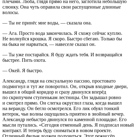
плечами. Люба, глядя прямо на него, заглотила небольшую
слюнку. Она чуть оправила свои распущенные длинные
волосы.
— Ты не принёс мне воды, — сказала она.
— Ага. Просто вода закончилась. Я схожу сейчас куплю.
Не волнуйся крошка. Я скоро. Быстро сбегаю. Только бы
на быка не нарваться, — навеселе сказал он.
— Ты уже постарайся. Я буду ждать тебя. И возвращайся
быстрее. Пить охота.
— Окей. Я быстро.
Александр, глядя на
секс
уальную пассию, простовато
подмигнул и тут же поворотил. Он, открыв входные двери,
вышел в общий коридор и сразу двинулся вперёд
по скрипучим ступенькам лестницы. Он задышал ровно
и смотрел прямо. Он слегка округлил глаза, когда вышел
на веранду. Он бегло осмотрелся. Его лик обуял тонкий
ветерок, чьи волны ощущались приятно в знойный вечер.
Александр небыстро двинулся по каменной площадке. Его
мысли путались.
«Сегодня отменный день. Я подписал новый
контракт. И теперь буду сниматься в новом проекте.
Отличный фильм должен получиться. Этот режиссёр