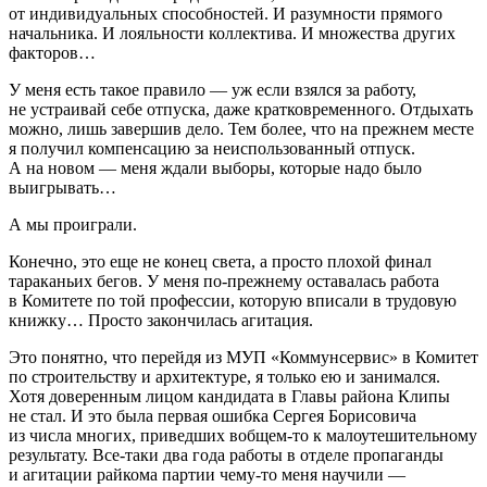
от индивидуальных способностей. И разумности прямого
начальника. И лояльности коллектива. И множества других
факторов…
У меня есть такое правило — уж если взялся за работу,
не устраивай себе отпуска, даже кратковременного. Отдыхать
можно, лишь завершив дело. Тем более, что на прежнем месте
я получил компенсацию за неиспользованный отпуск.
А на новом — меня ждали выборы, которые надо было
выигрывать…
А мы проиграли.
Конечно, это еще не конец света, а просто плохой финал
тараканьих бегов. У меня по-прежнему оставалась работа
в Комитете по той профессии, которую вписали в трудовую
книжку… Просто закончилась агитация.
Это понятно, что перейдя из МУП «Коммунсервис» в Комитет
по строительству и архитектуре, я только ею и занимался.
Хотя доверенным лицом кандидата в Главы района Клипы
не стал. И это была первая ошибка Сергея Борисовича
из числа многих, приведших вобщем-то к малоутешительному
результату. Все-таки два года работы в отделе пропаганды
и агитации райкома партии чему-то меня научили —