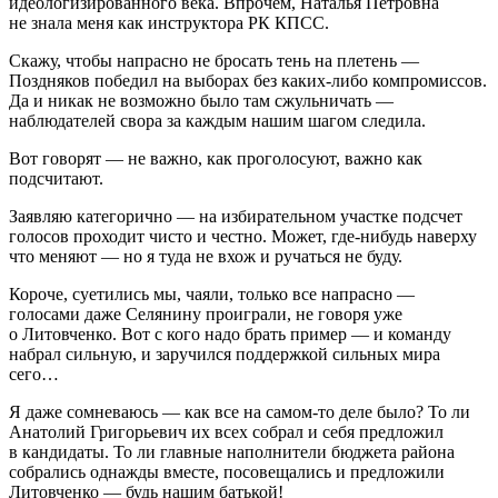
идеологизированного века. Впрочем, Наталья Петровна
не знала меня как инструктора РК КПСС.
Скажу, чтобы напрасно не бросать тень на плетень —
Поздняков победил на выборах без каких-либо компромиссов.
Да и никак не возможно было там сжульничать —
наблюдателей свора за каждым нашим шагом следила.
Вот говорят — не важно, как проголосуют, важно как
подсчитают.
Заявляю категорично — на избирательном участке подсчет
голосов проходит чисто и честно. Может, где-нибудь наверху
что меняют — но я туда не вхож и ручаться не буду.
Короче, суетились мы, чаяли, только все напрасно —
голосами даже Селянину проиграли, не говоря уже
о Литовченко. Вот с кого надо брать пример — и команду
набрал сильную, и заручился поддержкой сильных мира
сего…
Я даже сомневаюсь — как все на самом-то деле было? То ли
Анатолий Григорьевич их всех собрал и себя предложил
в кандидаты. То ли главные наполнители бюджета района
собрались однажды вместе, посовещались и предложили
Литовченко — будь нашим батькой!