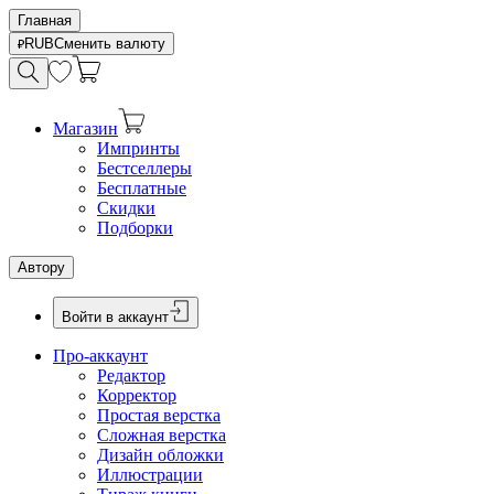
Главная
RUB
Сменить валюту
Магазин
Импринты
Бестселлеры
Бесплатные
Скидки
Подборки
Автору
Войти в аккаунт
Про-аккаунт
Редактор
Корректор
Простая верстка
Сложная верстка
Дизайн обложки
Иллюстрации