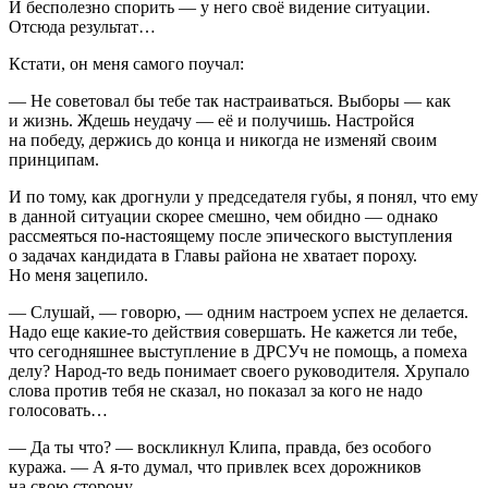
И бесполезно спорить — у него своё видение ситуации.
Отсюда результат…
Кстати, он меня самого поучал:
— Не советовал бы тебе так настраиваться. Выборы — как
и жизнь. Ждешь неудачу — её и получишь. Настройся
на победу, держись до конца и никогда не изменяй своим
принципам.
И по тому, как дрогнули у председателя губы, я понял, что ему
в данной ситуации скорее смешно, чем обидно — однако
рассмеяться по-настоящему после эпического выступления
о задачах кандидата в Главы района не хватает пороху.
Но меня зацепило.
— Слушай, — говорю, — одним настроем успех не делается.
Надо еще какие-то действия совершать. Не кажется ли тебе,
что сегодняшнее выступление в ДРСУч не помощь, а помеха
делу? Народ-то ведь понимает своего руководителя. Хрупало
слова против тебя не сказал, но показал за кого не надо
голосовать…
— Да ты что? — воскликнул Клипа, правда, без особого
куража. — А я-то думал, что привлек всех дорожников
на свою сторону…