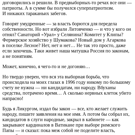
договорились и решили. В предвыборных-то речах все они —
патриоты. А в сумме бы получился суперпатриотизм.
И никаких тараканьих забегов.
Говорят умудренные — за власть борются для передела
собственности. Но вот избрали Литовченко — и что у кого он
отнял? Санаторий «Урал» у Селянина? Комитет у Клипы?
Фермерское хозяйство у Шумакова? Новый дом у Агаркова
в поселке Лесное? Нет, нет и нет… Не так это просто, даже
если захочешь. Таки живет наша матушка
Росси
я по законам,
а не понятиям.
Может, конечно, я чего-то и не догоняю…
Но твердо уверен, что вся эта выборная борьба, что
происходила на моих глазах в 1996 году никому по большому
счету не нужна — ни кандидатам, ни народу. Вбуханы
средства, потрачено время… А сколько нервных клеток убито
напрасно!
Будь я Ликургом, издал бы закон — все, кто желает служить
народу, пишите заявления на мое имя. А потом бы собрал их,
кандидатов в слуги народные, закрыл в кабинете — как
закрывают кардиналов в Ватикане при выборе римского
Папы — и сказал: пока меж собой не поделите власть,