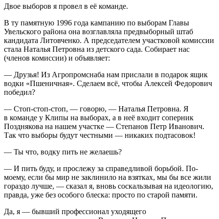
Двое выборов я провел в её команде.
В ту памятную 1996 года кампанию по выборам Главы
Увельского района она возглавляла предвыборный штаб
кандидата Литовченко. А председателем участковой комиссии
стала Наталья Петровна из детского сада. Собирает нас
(
член
ов комиссии) и объявляет:
— Друзья! Из Агропромснаба нам прислали в подарок ящик
водки «Пшеничная». Сделаем всё, чтобы Алексей Федорович
победил?
— Стоп-стоп-стоп, — говорю, — Наталья Петровна. Я
в команде у Клипы на выборах, а в неё входит соперник
Позднякова на нашем участке — Степанов Петр Иванович.
Так что выборы будут честными — никаких подтасовок!
— Ты что, водку пить не желаешь?
— И пить буду, и прослежу за справедливой борьбой. По-
моему, если бы мир не заклинило на взятках, мы бы все жили
гораздо лучше, — сказал я, вновь соскальзывая на идеологию,
правда, уже без особого блеска: просто по старой памяти.
Да, я — бывший профессионал уходящего