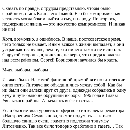
Сказать по правде, с трудом представляю, чтобы было
с районом, стань Клипа его Главой. Его бескомпромиссная
четность могла боком выйти и ему, и народу. Повторюсь,
подчеркивая: жизнь — это искусство компромиссов. И никак
иначе!
Хотя, возможно, я ошибаюсь. В наше, постсоветское время,
чего только не бывает. Иным всякое в жизни выпадает, а они
устраиваются лучше, чем те, кто ничего такого не испытал.
С другой стороны, я, конечно, не верю, что придя к власти
над всем районом, Сергей Борисович научился бы красть.
М-дя, выборы, выборы…
И такое было. На самой финишной прямой все политические
оппоненты Литовченко объединились между собой. Как бы
ни были они далеки друг от друга, однажды собрались в одну
кучу и чуть было не обрушили выборы 1996 года в Главы
Увельского района. А началось всё с газеты…
Если бы я не знал уровень шоферского интеллекта редактора
«Настроения» Семисынова, то мог подумать — кто-то
большую свинью очень грамотно подложил триумфу
Литовченко. Так все было топорно сработано в газете… Так