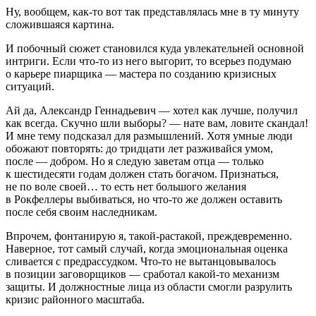
Ну, вообщем, как-то вот так представлялась мне в ту минуту
сложившаяся картина.
И побочный сюжет становился куда увлекательней основной
интриги. Если что-то из него выгорит, то всерьез подумаю
о карьере пиарщика — мастера по созданию кризисных
ситуаций.
Ай да, Александр Геннадьевич — хотел как лучше, получил
как всегда. Скучно шли выборы? — нате вам, ловите скандал!
И мне тему подсказал для размышлений. Хотя умные люди
обожают повторять: до тридцати лет разживайся умом,
после — добром. Но я следую заветам отца — только
к шестидесяти годам должен стать богачом. Признаться,
не по воле своей… то есть нет большого желания
в Рокфеллеры выбиваться, но что-то же должен оставить
после себя своим наследникам.
Впрочем, фонтанирую я, такой-растакой, преждевременно.
Наверное, тот самый случай, когда эмоциональная оценка
сливается с предрассудком. Что-то не вытанцовывалось
в позиции заговорщиков — сработал какой-то механизм
защиты. И должностные лица из области смогли разрулить
кризис районного масштаба.