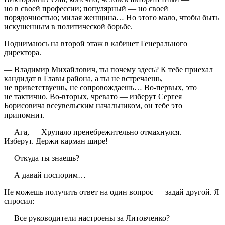
но в своей профессии; популярный — но своей
порядочностью; милая женщина… Но этого мало, чтобы быть
искушенным в политической борьбе.
Поднимаюсь на второй этаж в кабинет Генерального
директора.
— Владимир Михайлович, ты почему здесь? К тебе приехал
кандидат в Главы района, а ты не встречаешь,
не приветствуешь, не сопровождаешь… Во-первых, это
не тактично. Во-вторых, чревато — изберут Сергея
Борисовича всеувельским начальником, он тебе это
припомнит.
— Ага, — Хрупало пренебрежительно отмахнулся. —
Изберут. Держи карман шире!
— Откуда ты знаешь?
— А давай поспорим…
Не можешь получить ответ на один вопрос — задай другой. Я
спросил:
— Все руководители настроены за Литовченко?