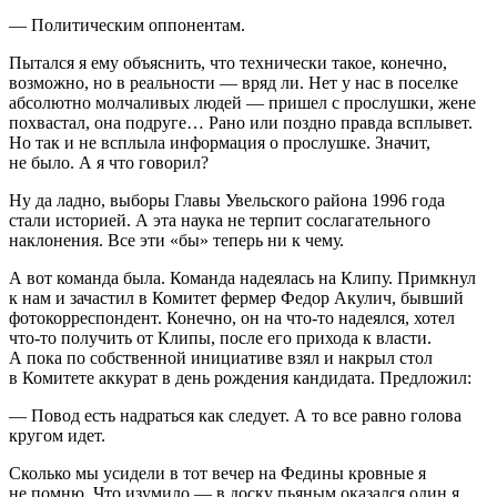
— Политическим оппонентам.
Пытался я ему объяснить, что технически такое, конечно,
возможно, но в реальности — вряд ли. Нет у нас в поселке
абсолютно молчаливых людей — пришел с прослушки, жене
похвастал, она подруге… Рано или поздно правда всплывет.
Но так и не всплыла информация о прослушке. Значит,
не было. А я что говорил?
Ну да ладно, выборы Главы Увельского района 1996 года
стали историей. А эта наука не терпит сослагательного
наклонения. Все эти «бы» теперь ни к чему.
А вот команда была. Команда надеялась на Клипу. Примкнул
к нам и зачастил в Комитет фермер Федор Акулич, бывший
фотокорреспондент. Конечно, он на что-то надеялся, хотел
что-то получить от Клипы, после его прихода к власти.
А пока по собственной инициативе взял и накрыл стол
в Комитете аккурат в день рождения кандидата. Предложил:
— Повод есть надраться как следует. А то все равно голова
кругом идет.
Сколько мы усидели в тот вечер на Федины кровные я
не помню. Что изумило — в доску пьяным оказался один я,