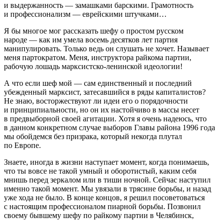
и выдержанность — замашками барскими. Грамотность
и профессионализм —
еврей
скими штучками…
Я бы многое мог рассказать шефу о простом русском
народе — как им умела восемь десятков лет партия
манипулировать. Только ведь он слушать не хочет. Называет
меня партократом. Меня, инструктора райкома партии,
рабочую лошадь марксистско-ленинской идеологии!
А что если шеф мой — сам единственный и последний
убежденный марксист, затесавшийся в ряды капиталистов?
Не знаю, восторжествуют ли идеи его о порядочности
и принципиальности, но он их настойчиво в массы несет
в предвыборной своей агитации. Хотя я очень надеюсь, что
в данном конкретном случае выборов Главы района 1996 года
мы обойдемся без призрака, который некогда плутал
по Европе.
Знаете, иногда в жизни наступает момент, когда понимаешь,
что ты вовсе не такой умный и оборотистый, каким себя
мнишь перед зеркалом или в тиши ночной. Сейчас наступил
именно такой момент. Мы увязали в трясине борьбы, и назад
уже хода не было. В конце концов, я решил посоветоваться
с настоящим профессионалом пиарной борьбы. Позвонил
своему бывшему шефу по райкому партии в Челябинск,