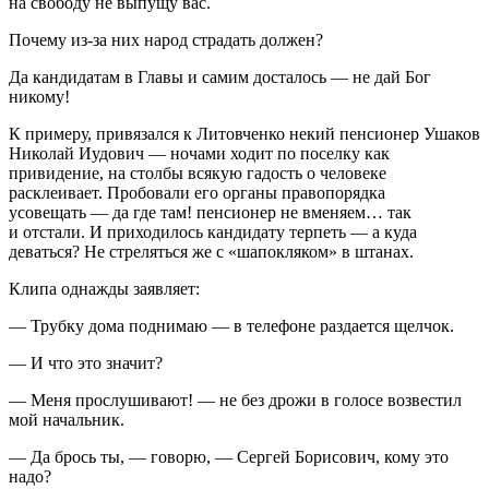
на свободу не выпущу вас.
Почему из-за них народ страдать должен?
Да кандидатам в Главы и самим досталось — не дай Бог
никому!
К примеру, привязался к Литовченко некий пенсионер Ушаков
Николай Иудович — ночами ходит по поселку как
привидение, на столбы всякую гадость о человеке
расклеивает. Пробовали его органы правопорядка
усовещать — да где там! пенсионер не вменяем… так
и отстали. И приходилось кандидату терпеть — а куда
деваться? Не стреляться же с «шапокляком» в штанах.
Клипа однажды заявляет:
— Трубку дома поднимаю — в телефоне раздается щелчок.
— И что это значит?
— Меня прослушивают! — не без дрожи в голосе возвестил
мой начальник.
— Да брось ты, — говорю, — Сергей Борисович, кому это
надо?