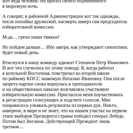
Вот ведь человек! Не бросил своего подчиненного
в морозную ночь.
А говорят, в районной Администрации вот так однажды,
после попойки дружеской, насмерть замерз сам председатель
избирательной комиссии.
М-да… грехи наши тяжкие!
Но пойдем дальше… Ибо завтра, как утверждают синоптики,
будет новый день.
Втиснулся в нашу команду адвокат Степанов Петр Иванович.
И вот что случилось по этому поводу. Я, когда работал
в котельной Восточная, повстречал во второй школе
по райкому КПСС знакомую Наталью Ивановну. Она после
запрета партии снова вернулась в преподаватели
и на общественных началах возглавляла участковую
избирательную комиссию. Пригласила меня поучаствовать
в регистрации голосующих и подсчете голосов. Мне
понравилось узнавать результаты из первых рук. Никто,
наверное, в мире и не знает, что на нашем участке на первом
этапе выборов
Президент
а страны победил генерал Лебедь.
Потом был Зюганов. Действующий
Президент
лишь
третьим…