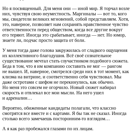
Но я посвященный. Для меня они — иной мир. Я торчал возле
них, чувствуя свою неуместность. Маргиналы — вот то, кого
мы, свидетели великих мгновений, собой представляем. Хотя,
это, наверное, позволяет нам сохранять нравственное чувство
ответственности перед обществом, когда все другие вокруг
его теряют. Иногда это срабатывает, иногда — нет. Но юмор,
знаете ли, подчас просто защита от боли.
У меня тогда даже голова закружилась от сладкого ощущения
их коллективного благодушия. Всё своё сознательное
существование мечтал стать соучастником подобного сюжета.
Беда в том, что я им компанию составить не мог — рангом
не вышел. И, наверное, смотрелся среди них в тот момент, как
клизма на витрине, и соответственно себя чувствовал. Мы
даже остротами с шефом не перекинулись, как обычно.
Но меня это совсем не огорчило. Новый сюжет набирал
скорость и отвлекал все мои мысли. На него ушел
и адреналин…
Вероятно, обиженные кандидаты полагали, что классно
смотрятся все вместе и с картами. Я бы так не сказал. Иногда
столько всего замечаешь посторонним-то взглядом…
А я как раз пробежался глазами по их лицам.