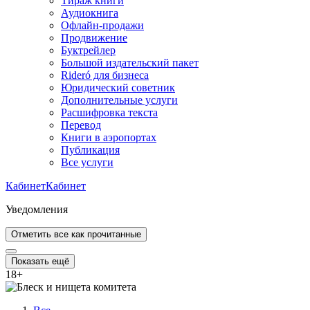
Тираж книги
Аудиокнига
Офлайн-продажи
Продвижение
Буктрейлер
Большой издательский пакет
Rideró для бизнеса
Юридический советник
Дополнительные услуги
Расшифровка текста
Перевод
Книги в аэропортах
Публикация
Все услуги
Кабинет
Кабинет
Уведомления
Отметить все как прочитанные
Показать ещё
18
+