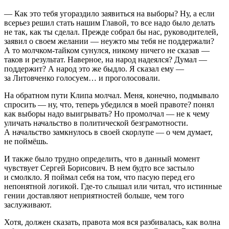
— Как это тебя угораздило заявиться на выборы? Ну, а если
всерьез решил стать нашим Главой, то все надо было делать
не так, как ты сделал. Прежде собрал бы нас, руководителей,
заявил о своем желании — неужто мы тебя не поддержали?
А то молчком-тайком сунулся, никому ничего не сказав —
таков и результат. Наверное, на народ надеялся? Думал —
поддержит? А народ это же быдло. Я сказал ему —
за Литовченко голосуем… и проголосовали.
На обратном пути Клипа молчал. Меня, конечно, подмывало
спросить — ну, что, теперь убедился в моей правоте? понял
как выборы надо выигрывать? Но промолчал — не к чему
уличать начальство в политической безграмотности.
А начальство замкнулось в своей скорлупе — о чем думает,
не поймёшь.
И также было трудно определить, что в данный момент
чувствует Сергей Борисович. В нем будто все застыло
и смолкло. Я поймал себя на том, что пасую перед его
непонятной логикой. Где-то слышал или читал, что истинные
гении доставляют неприятностей больше, чем того
заслуживают.
Хотя, должен сказать, правота моя вся разбивалась, как волна