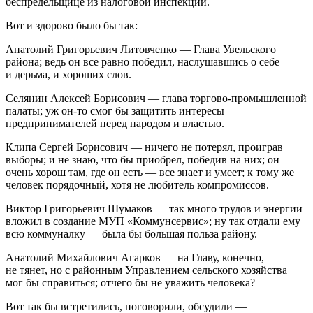
беспредельщице из налоговой инспекции.
Вот и здорово было бы так:
Анатолий Григорьевич Литовченко — Глава Увельского
района; ведь он все равно победил, наслушавшись о себе
и дерьма, и хороших слов.
Селянин Алексей Борисович — глава торгово-промышленной
палаты; уж он-то смог бы защитить интересы
предпринимателей перед народом и властью.
Клипа Сергей Борисович — ничего не потерял, проиграв
выборы; и не знаю, что бы приобрел, победив на них; он
очень хорош там, где он есть — все знает и умеет; к тому же
человек порядочный, хотя не любитель компромиссов.
Виктор Григорьевич Шумаков — так много трудов и энергии
вложил в создание МУП «Коммунсервис»; ну так отдали ему
всю коммуналку — была бы большая польза району.
Анатолий Михайлович Агарков — на Главу, конечно,
не тянет, но с районным Управлением сельского хозяйства
мог бы справиться; отчего бы не уважить человека?
Вот так бы встретились, поговорили, обсудили —