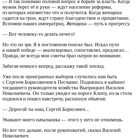
— Я так понимаю половой вопрос в борьбе за власть. Когда
мужик берет её в руки — ждут население реформы,
из которых неизвестно что и получится. Когда женщина
садится на трон, ждут страну благоденствие и процветание.
Вспомни наших императриц. Женщина — путь к прогрессу.
— Вот человеку-то делать нечего!
Но это он зря. Я в постоянном поиске был. Искал пути
к нашей победе — анализировал, сопоставлял, предлагал…
Правда, не всегда мои советы брал патрон во внимание.
Забегая немного вперед, расскажу такой эпизод.
Уже после проигранных выборов случилось нам быть
с Сергеем Борисовичем в Песчанке. Поднялись в кабинет
тогдашнего руководителя хозяйства Выприцких Василия
Николаевича. Он только увидел на пороге Клипу, из-за стола
поднялся и пошел навстречу, распахнув объятия:
— Дорогой ты наш, Сергей Борисович…
Уважают моего начальника — этого у него не отнимешь.
Но вот что дальше, после рукопожатий, сказал Василий
Николаевич: