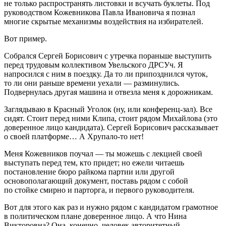
не только распространять листовки и всучать буклеты. Под
руководством Кожевникова Павла Ивановича я познал
многие скрытые механизмы воздействия на избирателей.
Вот пример.
Собрался Сергей Борисович с утречка пораньше выступить
перед трудовым коллективом Увельского ДРСУч. Я
напросился с ним в поездку. Да то ли припозднился чуток,
то ли они раньше времени уехали — разминулись.
Подвернулась другая машина и отвезла меня к дорожникам.
Заглядываю в Красный Уголок (ну, или конференц-зал). Все
сидят. Стоит перед ними Клипа, стоит рядом Михайлова (это
доверенное лицо кандидата). Сергей Борисович рассказывает
о своей платформе… А Хрупало-то нет!
Меня Кожевников поучал — ты можешь с лекцией своей
выступать перед тем, кто придет; но ежели читаешь
постановление бюро райкома партии или другой
основополагающий документ, поставь рядом с собой
по стойке смирно и парторга, и первого руководителя.
Вот для этого как раз и нужно рядом с кандидатом грамотное
в политическом плане доверенное лицо. А что Нина
Викторовна? Она, конечно, человек авторитетный —