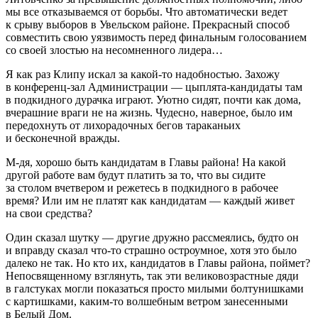
мы все отказываемся от борьбы. Что автоматически ведет
к срыву выборов в Увельском районе. Прекрасный способ
совместить свою уязвимость перед финальным голосованием
со своей злостью на несомненного лидера…
Я как раз Клипу искал за какой-то надобностью. Захожу
в конференц-зал Администрации — цыплята-кандидаты там
в подкидного дурачка играют. Уютно сидят, почти как дома,
вчерашние враги не на жизнь. Чудесно, наверное, было им
передохнуть от лихорадочных бегов тараканьих
и бесконечной вражды.
М-дя, хорошо быть кандидатам в Главы района! На какой
другой работе вам будут платить за то, что вы сидите
за столом вчетвером и режетесь в подкидного в рабочее
время? Или им не платят как кандидатам — каждый живет
на свои средства?
Один сказал шутку — другие дружно рассмеялись, будто он
и вправду сказал что-то страшно остроумное, хотя это было
далеко не так. Но кто их, кандидатов в Главы района, поймет?
Непосвященному взглянуть, так эти великовозрастные дяди
в галстуках могли показаться просто милыми болтунишками
с картишками, каким-то волшебным ветром занесенными
в Белый Дом.