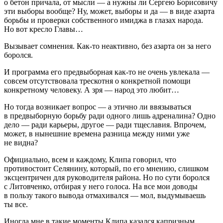
о бетон причала, от мысли — а нужны ли Сергею Борисовичу
эти выборы вообще? Ну, может, выборы и да — в виде азарта
борьбы и проверки собственного имиджа в глазах народа.
Но вот кресло Главы…
Вызывает сомнения. Как-то неактивно, без азарта он за него
боролся.
И программа его предвыборная как-то не очень увлекала —
совсем отсутствовала трескотня о конкретной помощи
конкретному человеку. А зря — народ это любит…
Но тогда возникает вопрос — а этично ли ввязываться
в предвыборную борьбу ради одного лишь адреналина? Одно
дело — ради карьеры, другое — ради тщеславия. Впрочем,
может, в нынешние времена разница между ними уже
не видна?
Официально, всем и каждому, Клипа говорил, что
противостоит Селянину, который, по его мнению, слишком
эксцентричен для руководителя района. Но по сути боролся
с Литовченко, отбирая у него голоса. На все мои доводы
в пользу такого вывода отмахивался — мол, выдумываешь
ты все.
Иногда мне в такие моменты Клипа казался капризным