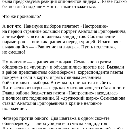
была предсказуема реакция оппонентов лидера… Разве только
безмозглый подхалим мог на такое отважиться.
Что же произошло?
А вот что. Накануне выборов печатает «Настроение»
на первой странице большой портрет Анатолия Григорьевича,
а ниже фейсы всех остальных кандидатов. Соотношение
параметров — они как цыплята перед курицей. И заголовок
выдающийся — «Равнение на лидера». Пусть подленько,
но смешно!
Ну, понятно — «цыплята» с подачи Семисынова разом
обиделись на «курицу» и объединились против неё. Вызвали
в район представителя облизберкома, корреспондента газеты
покруче и сели в карты играть с явным желанием
бойкотировать выборы. Возможно, они хотели выбить
Литовченко из игры — ведь как у исполняющего обязанности
Главы района бюджетная газета «Настроение» находилась
в полном его подчинении. И «дружеский шарж» Семисынова
ставил Анатолия Григорьевича в крайне неловкое
положение…
Четверо против одного. Два шантажа в одном сюжете
облизберкому — либо убирайте из числа кандидатов
Литовченко за превышение должностных полномочий, либо