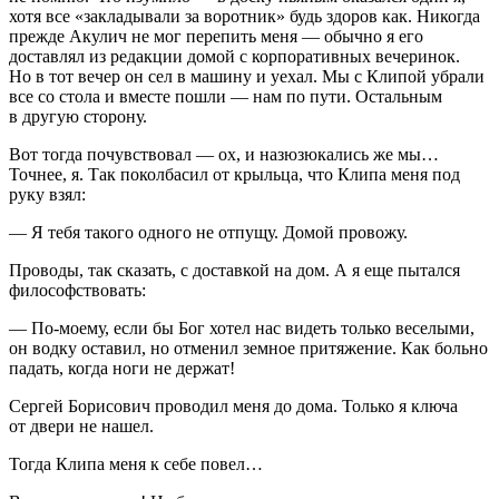
хотя все «закладывали за воротник» будь здоров как. Никогда
прежде Акулич не мог перепить меня — обычно я его
доставлял из редакции домой с корпоративных вечеринок.
Но в тот вечер он сел в машину и уехал. Мы с Клипой убрали
все со стола и вместе пошли — нам по пути. Остальным
в другую сторону.
Вот тогда почувствовал — ох, и назюзюкались же мы…
Точнее, я. Так поколбасил от крыльца, что Клипа меня под
руку взял:
— Я тебя такого одного не отпущу. Домой провожу.
Проводы, так сказать, с доставкой на дом. А я еще пытался
философствовать:
— По-моему, если бы Бог хотел нас видеть только веселыми,
он водку оставил, но отменил земное притяжение. Как больно
падать, когда ноги не держат!
Сергей Борисович проводил меня до дома. Только я ключа
от двери не нашел.
Тогда Клипа меня к себе повел…