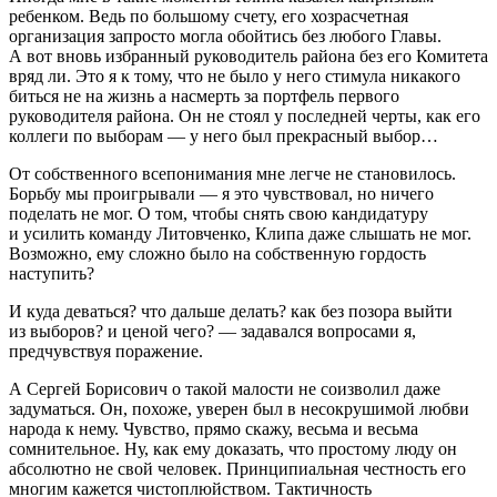
ребенком. Ведь по большому счету, его хозрасчетная
организация запросто могла обойтись без любого Главы.
А вот вновь избранный руководитель района без его Комитета
вряд ли. Это я к тому, что не было у него стимула никакого
биться не на жизнь а насмерть за портфель первого
руководителя района. Он не стоял у последней черты, как его
коллеги по выборам — у него был прекрасный выбор…
От собственного всепонимания мне легче не становилось.
Борьбу мы проигрывали — я это чувствовал, но ничего
поделать не мог. О том, чтобы снять свою кандидатуру
и усилить команду Литовченко, Клипа даже слышать не мог.
Возможно, ему сложно было на собственную гордость
наступить?
И куда деваться? что дальше делать? как без позора выйти
из выборов? и ценой чего? — задавался вопросами я,
предчувствуя поражение.
А Сергей Борисович о такой малости не соизволил даже
задуматься. Он, похоже, уверен был в несокрушимой любви
народа к нему. Чувство, прямо скажу, весьма и весьма
сомнительное. Ну, как ему доказать, что простому люду он
абсолютно не свой человек. Принципиальная честность его
многим кажется чистоплюйством. Тактичность