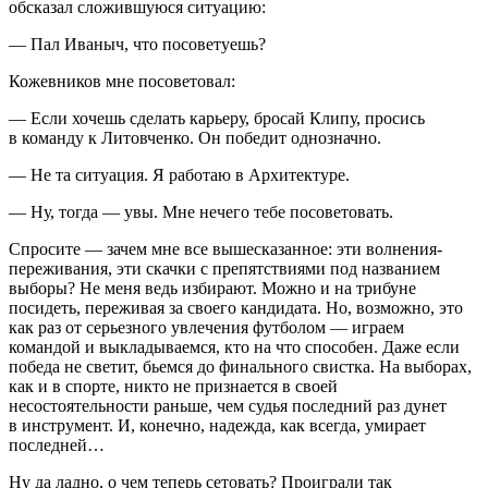
обсказал сложившуюся ситуацию:
— Пал Иваныч, что посоветуешь?
Кожевников мне посоветовал:
— Если хочешь сделать карьеру, бросай Клипу, просись
в команду к Литовченко. Он победит однозначно.
— Не та ситуация. Я работаю в Архитектуре.
— Ну, тогда — увы. Мне нечего тебе посоветовать.
Спросите — зачем мне все вышесказанное: эти волнения-
переживания, эти скачки с препятствиями под названием
выборы? Не меня ведь избирают. Можно и на трибуне
посидеть, переживая за своего кандидата. Но, возможно, это
как раз от серьезного увлечения футболом — играем
командой и выкладываемся, кто на что способен. Даже если
победа не светит, бьемся до финального свистка. На выборах,
как и в спорте, никто не признается в своей
несостоятельности раньше, чем судья последний раз дунет
в инструмент. И, конечно, надежда, как всегда, умирает
последней…
Ну да ладно, о чем теперь сетовать? Проиграли так