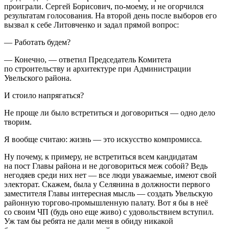
проиграли. Сергей Борисович, по-моему, и не огорчился
результатам голосования. На второй день после выборов его
вызвал к себе Литовченко и задал прямой вопрос:
— Работать будем?
— Конечно, — ответил Председатель Комитета
по строительству и архитектуре при Администрации
Увельского района.
И стоило напрягаться?
Не проще ли было встретиться и договориться — одно дело
творим.
Я вообще считаю: жизнь — это искусство компромисса.
Ну почему, к примеру, не встретиться всем кандидатам
на пост Главы района и не договориться меж собой? Ведь
негодяев среди них нет — все люди уважаемые, имеют свой
электорат. Скажем, была у Селянина в должности первого
заместителя Главы интересная мысль — создать Увельскую
районную торгово-промышленную палату. Вот я бы в неё
со своим ЧП (будь оно еще живо) с удовольствием вступил.
Уж там бы ребята не дали меня в обиду никакой