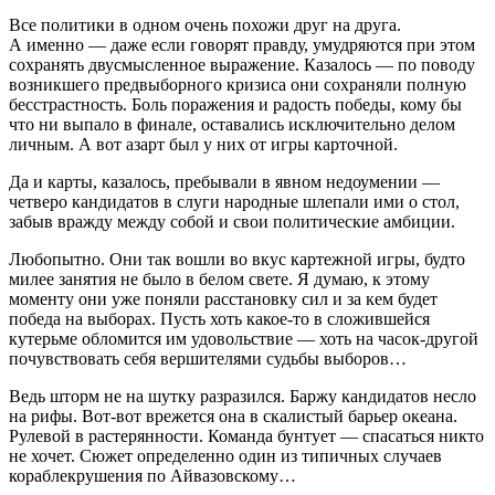
Все политики в одном очень похожи друг на друга.
А именно — даже если говорят правду, умудряются при этом
сохранять двусмысленное выражение. Казалось — по поводу
возникшего предвыборного кризиса они сохраняли полную
бесстрастность. Боль поражения и радость победы, кому бы
что ни выпало в финале, оставались исключительно делом
личным. А вот азарт был у них от игры карточной.
Да и карты, казалось, пребывали в явном недоумении —
четверо кандидатов в слуги народные шлепали ими о стол,
забыв вражду между собой и свои политические амбиции.
Любопытно. Они так вошли во вкус картежной игры, будто
милее занятия не было в белом свете. Я думаю, к этому
моменту они уже поняли расстановку сил и за кем будет
победа на выборах. Пусть хоть какое-то в сложившейся
кутерьме обломится им удовольствие — хоть на часок-другой
почувствовать себя вершителями судьбы выборов…
Ведь шторм не на шутку разразился. Баржу кандидатов несло
на рифы. Вот-вот врежется она в скалистый барьер океана.
Рулевой в растерянности. Команда бунтует — спасаться никто
не хочет. Сюжет определенно один из типичных случаев
кораблекрушения по Айвазовскому…