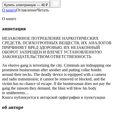
Купить
электронную — 40 ₽
О книге
Оглавление
Читать
О книге
аннотация
НЕЗАКОННОЕ ПОТРЕБЛЕНИЕ НАРКОТИЧЕСКИХ
СРЕДСТВ, ПСИХОТРОПНЫХ ВЕЩЕСТВ, ИХ АНАЛОГОВ
ПРИЧИНЯЕТ ВРЕД ЗДОРОВЬЮ, ИХ НЕЗАКОННЫЙ
ОБОРОТ ЗАПРЕЩЕН И ВЛЕЧЕТ УСТАНОВЛЕННУЮ
ЗАКОНОДАТЕЛЬСТВОМ ОТВЕТСТВЕННОСТЬ
An elusive gang is terrorizing the city. Criminals are kidnapping one
prominent businessman after another and putting collar bombs
around their necks. The deadly device is equipped with a camera
and radio transmission; it cannot be removed or blocked, and the
victim has no chance of escape. If the businessman does not pay the
gang the ransom they demand, the blast will blow his body
to smithereens…
Книга публикуется в авторской орфографии и пунктуации
об авторе