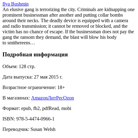
Ilya Bushmin
An elusive gang is terrorizing the city. Criminals are kidnapping one
prominent businessman after another and putting collar bombs
around their necks. The deadly device is equipped with a camera
and radio transmission; it cannot be removed or blocked, and the
victim has no chance of escape. If the businessman does not pay the
gang the ransom they demand, the blast will blow his body
to smithereens…
Подробная информация
Объем:
128
стр.
Дата выпуска:
27 мая 2015 г.
Возрастное ограничение:
18
+
В магазинах:
Amazon
ЛитРес
Ozon
Формат:
epub, fb2, pdfRead, mobi
ISBN:
978-5-4474-0966-1
Переводчик
:
Susan Welsh