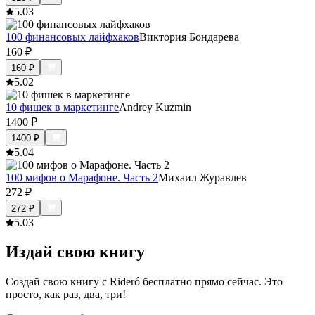
5.0
3
100 финансовых лайфхаков
Виктория Бондарева
160
₽
160
₽
5.0
2
10 фишек в маркетинге
Andrey Kuzmin
1400
₽
1400
₽
5.0
4
100 мифов о Марафоне. Часть 2
Михаил Журавлев
272
₽
272
₽
5.0
3
Издай свою книгу
Создай свою книгу с Rideró бесплатно прямо сейчас. Это
просто, как раз, два, три!