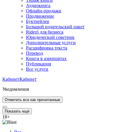
Тираж книги
Аудиокнига
Офлайн-продажи
Продвижение
Буктрейлер
Большой издательский пакет
Rideró для бизнеса
Юридический советник
Дополнительные услуги
Расшифровка текста
Перевод
Книги в аэропортах
Публикация
Все услуги
Кабинет
Кабинет
Уведомления
Отметить все как прочитанные
Показать ещё
18
+