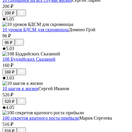
10 сценариев на все случаи жизни
Сергей Ларин
200
₽
200
₽
5.0
5
10 уроков БДСМ для скромницы
Домино Грэй
96
₽
96
₽
5.0
3
108 Буддийских Сказаний
160
₽
160
₽
3.0
3
10 шагов к жизни
Сергей Иванов
520
₽
520
₽
4.0
5
100 секретов кратного роста прибыли
Мария Сергеева
516
₽
516
₽