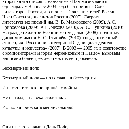
вторая книга стихов, с названием «Нам жизнь даётся
однажды…» В январе 2003 года был принят в Союз
литераторов России, а в июне — Союз писателей России.
Член Союза журналистов России (2007). Лауреат
литературных премий им. В. В. Маяковского (2009), А С.
Грибоедова (2009), А П. Чехова (2010), А. С. Пушкина (2010).
Награжден Золотой Есенинской медалью (2008), почётным
дипломом имени Н. С. Гумилёва (2010), государсгиенный
стипендиат России по категории «Выдающиеся деятели
культуры и искусства» (2007). В 2003 — 2005 гг. в соавторстве
с композиторами Игорем Черненковым и Павлом Быковым
написано более трёх десятков песен и романсов
Бессмертный полк
Бессмертный полк — полк славы и бессмертия
И память тем, кто не пришёл с войны.
Не на года, а на века-столетия…
Их подвиг забывать мы не должны!
Они шагают с нами в День Победы,