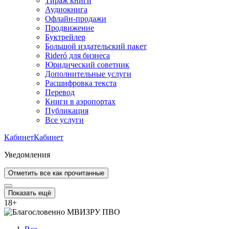
Тираж книги
Аудиокнига
Офлайн-продажи
Продвижение
Буктрейлер
Большой издательский пакет
Rideró для бизнеса
Юридический советник
Дополнительные услуги
Расшифровка текста
Перевод
Книги в аэропортах
Публикация
Все услуги
Кабинет
Кабинет
Уведомления
Отметить все как прочитанные
Показать ещё
18
+