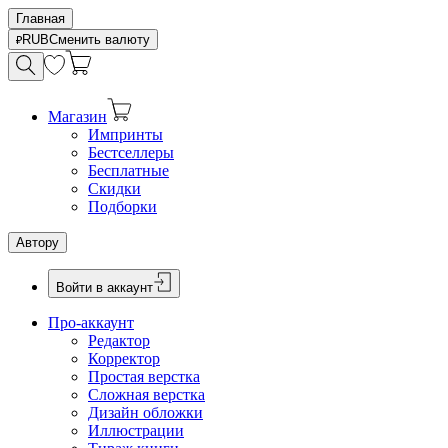
Главная
RUB
Сменить валюту
Магазин
Импринты
Бестселлеры
Бесплатные
Скидки
Подборки
Автору
Войти в аккаунт
Про-аккаунт
Редактор
Корректор
Простая верстка
Сложная верстка
Дизайн обложки
Иллюстрации