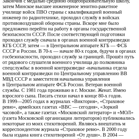
Закончив с медалью среднюю общеобразовательную школу,
затем Минское высшее инженерное зенитно-ракетное
училище войск ПВО страны с квалификацией военный
инженер по радиотехнике, проходил службу в войсках
противовоздушной обороны страны. Вскоре мне было
предложено перейти на работу в органы государственной
безопасности СССР. После соответствующей подготовки
проходил службу сначала в органах военной контрразведки
КГБ СССР, затем — в Центральном аппарате КГБ — ФСБ
СССР и России. В 70-х — начале 80-х годов, будучи в органах
госбезопасности, проходил службу за границей. Прошёл путь
от рядового слушателя военного училища до полковника
спецслужбы: в военной контрразведке -начальника отдела
военной контрразведки по Центральному управлению ВВ
МВД СССР и заместителя начальника управления
в Центральном аппарате ФСБ России. Ветеран военной
службы. С 1981 года проживаю в г. Москве. Женат. Имею
взрослого сына. Писать стихи начал в конце 80-х годов.
В 1999—2005 годах в журналах «Виктория», «Страховое
ревю», армейских газетах «ВВС — сегодня», «Зоркий
часовой», а также газетах «Московский литератор» и «МОЛ»
(газета Московской организации литераторов) публиковались
некоторые из моих стихотворений. Являюсь внештатнь м
корреспондентом журнала «Страховое ревю». В 2000 году
была издана книга стихотворений «От души». В 2004 —