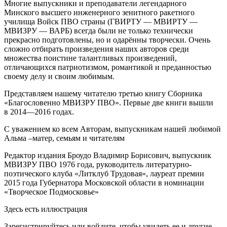
Многие выпускники и преподаватели легендарного
Минского высшего инженерного зенитного ракетного
училища Войск ПВО страны (ГВИРТУ — МВИРТУ —
МВИЗРУ — ВАРБ) всегда были не только технически
прекрасно подготовлены, но и одарённы творчески. Очень
сложно отбирать произведения наших авторов среди
множества поистине талантливых произведений,
отличающихся патриотизмом, романтикой и преданностью
своему делу и своим любимым.
Представляем нашему читателю третью книгу Сборника
«Благословенно МВИЗРУ ПВО». Первые две книги вышли
в 2014—2016 годах.
С уважением ко всем Авторам, выпускникам нашей любимой
Альма –матер, семьям и читателям
Редактор издания Броудо Владимир Борисович, выпускник
МВИЗРУ ПВО 1976 года, руководитель литературно-
поэтического клуба «Литклуб Трудовая», лауреат премии
2015 года Губернатора Московской области в номинации
«Творческое Подмосковье»
Здесь есть иллюстрация
Зарегистрируйтесь или войдите, чтобы увидеть ее и другие