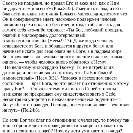
Своего не пощадил, но предал Его за всех нас, как с Ним
не дарует нам и всего?» (Рим.8:32).
Именно отсюда, из Его
благости исходит источник Божьего милосердия, потому что
Он в совершенстве знает, насколько подвержен человек
влиянию греха и как он бессилен в том, чтобы делать для
самого себя что-либо хорошее: «
Ты Бог, любящий прощать,
благий и милосердый, долготерпеливый
и многомилостивый» (Неем.9:17).
Даже когда человек
отвращается от Бога и обращается к другим богам или
начинает искать для себя блага не в Боге, а в падшем мире,
Бог проявляет свое великое долготерпение и желает только
одного, — чтобы человек вновь обратился к Нему:
«
По великому милосердию Твоему, Ты не истребил их
до конца, и не оставлял их, потому что Ты Бог благий
и милостивый» (Неем.9:31)
. Человек в греховном своем
состоянии, — враг Бога, но что делает по отношению к этому
врагу Бог? — Он являет ему милость со Своей стороны
и никогда не прекращает ему свидетельствовать о Себе,
несмотря на упорство и нежелание человека подчиниться
Богу: «
Благ и праведен Господь, посему наставляет грешников
на путь» (Пс.24:8).
Но если Бог так благ по отношению к человеку, то почему так
много происходит несправедливости в мире и страдает так
много невинных людей? Почему дети умирают от голода?