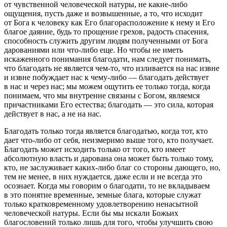
от чувственной человеческой натуры, не какие-либо
ощущения, пусть даже и возвышенные, а то, что исходит
от Бога к человеку как Его благорасположение к нему и Его
благое даяние, будь то прощение грехов, радость спасения,
способность служить другим людям полученными от Бога
дарованиями или что-либо еще. Но чтобы не иметь
искаженного понимания благодати, нам следует понимать,
что благодать не является чем-то, что изливается на нас извне
и извне побуждает нас к чему-либо — благодать действует
в нас и через нас; мы можем ощутить ее только тогда, когда
понимаем, что мы внутренне связаны с Богом, являемся
причастниками Его естества; благодать — это сила, которая
действует в нас, а не на нас.
Благодать только тогда является благодатью, когда тот, кто
дает что-либо от себя, неизмеримо выше того, кто получает.
Благодать может исходить только от того, кто имеет
абсолютную власть и дарована она может быть только тому,
кто, не заслуживает каких-либо благ со стороны дающего, но,
тем не менее, в них нуждается, даже если и не всегда это
осознает. Когда мы говорим о благодати, то не вкладываем
в это понятие временные, земные блага, которые служат
только кратковременному удовлетворению ненасытной
человеческой натуры. Если бы мы искали Божьих
благословений только лишь для того, чтобы улучшить свою