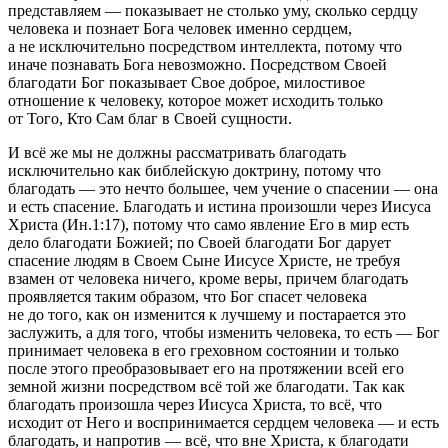
представляем — показывает не столько уму, сколько сердцу
человека и познает Бога человек именно сердцем,
а не исключительно посредством интеллекта, потому что
иначе познавать Бога невозможно. Посредством Своей
благодати Бог показывает Свое доброе, милостивое
отношение к человеку, которое может исходить только
от Того, Кто Сам благ в Своей сущности.
И всё же мы не должны рассматривать благодать
исключительно как библейскую доктрину, потому что
благодать — это нечто большее, чем учение о спасении — она
и есть спасение. Благодать и истина произошли через Иисуса
Христа (Ин.1:17), потому что само явление Его в мир есть
дело благодати Божией; по Своей благодати Бог дарует
спасение людям в Своем Сыне Иисусе Христе, не требуя
взамен от человека ничего, кроме веры, причем благодать
проявляется таким образом, что Бог спасет человека
не до того, как он изменится к лучшему и постарается это
заслужить, а для того, чтобы изменить человека, то есть — Бог
принимает человека в его греховном состоянии и только
после этого преобразовывает его на протяжении всей его
земной жизни посредством всё той же благодати. Так как
благодать произошла через Иисуса Христа, то всё, что
исходит от Него и воспринимается сердцем человека — и есть
благодать, и напротив — всё, что вне Христа, к благодати