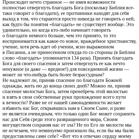
Происходит нечто странное — не имея возможности
полностью отвергнуть благодать Бога (поскольку Библия все-
таки говорит о благодати), ее противники находят для себя
выход в том, что стараются просто никогда не говорить о ней,
как будто бы понятия «благодать» не существует вообще. Это
удивительно, но когда кто-либо начинает говорить
о благодати немного больше, чем это принято, то это
воспринимается как какое-то новое, враждебное христианству,
учение, хотя речь идет об учении, ясно выраженном
в Писании, а не принесенном откуда-то со стороны (в Библии
слово «благодать» упоминается 134 раза). Принять благодать
Бога для своего спасения и затем отвергнуть ее как нечто
ненужное (и даже — вредное!) для повседневной жизни —
может ли что-нибудь быть более безрассудным?
Не надлежит ли, приняв спасение по благодати Божией
однажды, жить ею до конца своих дней? Можно ли, приняв
спасение милостью Бога, затем пренебречь этой милостью
и взять в свои собственные руки прохождение всего пути
к вечности? Разве не от нашей самонадеянности желает
избавить нас Бог, открывшись нам в Своем Сыне, и разве
не является очевидным, что только один Бог может сохранить
нас для Себя среди этого
развращ
енного мира, Своим
могуществом сохраняя нас от зла? Не по Его ли милости мы
не исчезаем, что неминуемо произошло бы, если бы мы были
предоставлены сами себе?
«Вот что я отвечаю сердцу моему