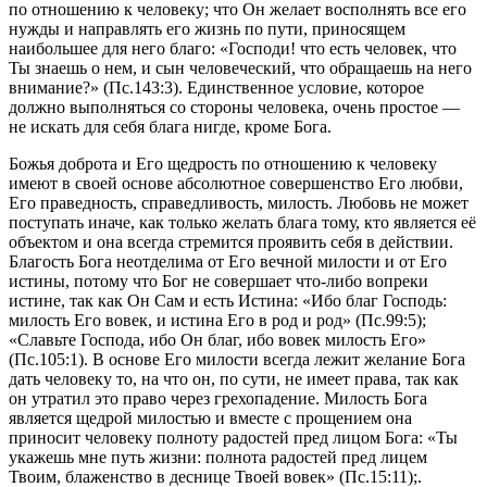
по отношению к человеку; что Он желает восполнять все его
нужды и направлять его жизнь по пути, приносящем
наибольшее для него благо:
«Господи! что есть человек, что
Ты знаешь о нем, и сын человеческий, что обращаешь на него
внимание?» (Пс.143:3).
Единственное условие, которое
должно выполняться со стороны человека, очень простое —
не искать для себя блага нигде, кроме Бога.
Божья доброта и Его щедрость по отношению к человеку
имеют в своей основе абсолютное совершенство Его любви,
Его праведность, справедливость, милость. Любовь не может
поступать иначе, как только желать блага тому, кто является её
объектом и она всегда стремится проявить себя в действии.
Благость Бога неотделима от Его вечной милости и от Его
истины, потому что Бог не совершает что-либо вопреки
истине, так как Он Сам и есть Истина:
«Ибо благ Господь:
милость Его вовек, и истина Его в род и род» (Пс.99:5);
«Славьте Господа, ибо Он благ, ибо вовек милость Его»
(Пс.105:1)
. В основе Его милости всегда лежит желание Бога
дать человеку то, на что он, по сути, не имеет права, так как
он утратил это право через грехопадение. Милость Бога
является щедрой милостью и вместе с прощением она
приносит человеку полноту радостей пред лицом Бога:
«Ты
укажешь мне путь жизни: полнота радостей пред лицем
Твоим, блаженство в деснице Твоей вовек» (Пс.15:11);
.