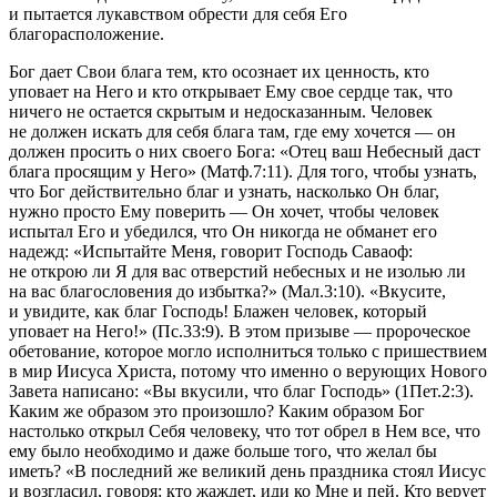
и пытается лукавством обрести для себя Его
благорасположение.
Бог дает Свои блага тем, кто осознает их ценность, кто
уповает на Него и кто открывает Ему свое сердце так, что
ничего не остается скрытым и недосказанным. Человек
не должен искать для себя блага там, где ему хочется — он
должен просить о них своего Бога:
«Отец ваш Небесный даст
блага просящим у Него» (Матф.7:11).
Для того, чтобы узнать,
что Бог действительно благ и узнать, насколько Он благ,
нужно просто Ему поверить — Он хочет, чтобы человек
испытал Его и убедился, что Он никогда не обманет его
надежд:
«Испытайте Меня, говорит Господь Саваоф:
не открою ли Я для вас отверстий небесных и не изолью ли
на вас благословения до избытка?» (Мал.3:10). «Вкусите,
и увидите, как благ Господь! Блажен человек, который
уповает на Него!» (Пс.33:9).
В этом призыве — пророческое
обетование, которое могло исполниться только с пришествием
в мир Иисуса Христа, потому что именно о верующих Нового
Завета написано:
«Вы вкусили, что благ Господь» (1Пет.2:3).
Каким же образом это произошло? Каким образом Бог
настолько открыл Себя человеку, что тот обрел в Нем все, что
ему было необходимо и даже больше того, что желал бы
иметь?
«В последний же великий день праздника стоял Иисус
и возгласил, говоря: кто жаждет, иди ко Мне и пей. Кто верует