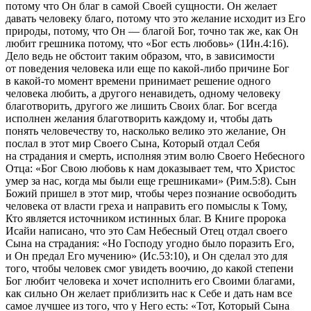
потому что Он благ в самой Своей сущности. Он желает
давать человеку благо, потому что это желание исходит из Его
природы, потому, что Он — благой Бог, точно так же, как Он
любит грешника потому, что
«Бог есть любовь» (1Ин.4:16).
Дело ведь не обстоит таким образом, что, в зависимости
от поведения человека или еще по какой-либо причине Бог
в какой-то момент времени принимает решение одного
человека любить, а другого ненавидеть, одному человеку
благотворить, другого же лишить Своих благ. Бог всегда
исполнен желания благотворить каждому и, чтобы дать
понять человечеству то, насколько велико это желание, Он
послал в этот мир Своего Сына, Который отдал Себя
на страдания и смерть, исполняя этим волю Своего Небесного
Отца:
«Бог Свою любовь к нам доказывает тем, что Христос
умер за нас, когда мы были еще грешниками» (Рим.5:8).
Сын
Божий
пришел в этот мир, чтобы через познание освободить
человека от власти греха и направить его помыслы к Тому,
Кто является источником истинных благ.
В Книге пророка
Исайи написано, что это Сам Небесный Отец отдал своего
Сына на страдания:
«Но Господу угодно было поразить Его,
и Он предал Его мучению» (Ис.53:10),
и Он сделал это для
того, чтобы человек смог увидеть воочию, до какой степени
Бог любит человека и хочет исполнить его Своими благами,
как сильно Он желает приблизить нас к Себе и дать нам все
самое лучшее из того, что у Него есть:
«Тот, Который Сына