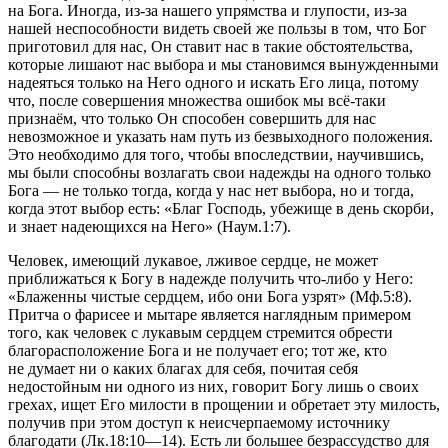
на Бога. Иногда, из-за нашего упрямства и глупости, из-за
нашей неспособности видеть своей же пользы в том, что Бог
приготовил для нас, Он ставит нас в такие обстоятельства,
которые лишают нас выбора и мы становимся вынужденными
надеяться только на Него одного и искать Его лица, потому
что, после совершения множества ошибок мы всё-таки
признаём, что только Он способен совершить для нас
невозможное и указать нам путь из безвыходного положения.
Это необходимо для того, чтобы впоследствии, научившись,
мы были способны возлагать свои надежды на одного только
Бога — не только тогда, когда у нас нет выбора, но и тогда,
когда этот выбор есть: «
Благ Господь, убежище в день скорби,
и знает надеющихся на Него» (Наум.1:7).
Человек, имеющий лукавое, лживое сердце, не может
приближаться к Богу в надежде получить что-либо у Него:
«Блаженны чистые сердцем, ибо они Бога узрят» (Мф.5:8).
Притча о фарисее и мытаре является наглядным примером
того, как человек с лукавым сердцем стремится обрести
благорасположение Бога и не получает его; тот же, кто
не думает ни о каких благах для себя, почитая себя
недостойным ни одного из них, говорит Богу лишь о своих
грехах, ищет Его милости в прощении и обретает эту милость,
получив при этом доступ к неисчерпаемому источнику
благодати (Лк.18:10—14).
Есть ли большее безрассудство для