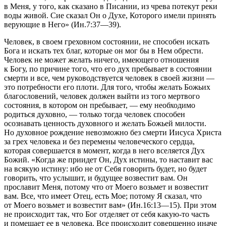
в Меня, у того, как сказано в Писании, из чрева потекут реки
воды живой. Сие сказал Он о Духе, Которого имели принять
верующие в Него» (Ин.7:37—39).
Человек, в своем греховном состоянии, не способен искать
Бога и искать тех благ, которые он мог бы в Нем обрести.
Человек не может желать ничего, имеющего отношения
к Богу, по причине того, что его дух пребывает в состоянии
смерти и все, чем руководствуется человек в своей жизни —
это потребности его плоти. Для того, чтобы желать Божьих
благословений, человек должен выйти из того мертвого
состояния, в котором он пребывает, — ему необходимо
родиться духовно, — только тогда человек способен
осознавать ценность духовного и желать Божьей милости.
Но духовное рождение невозможно без смерти Иисуса Христа
за грех человека и без перемены человеческого сердца,
которая совершается в момент, когда в него вселяется Дух
Божий.
«Когда же приидет Он, Дух истины, то наставит вас
на всякую истину: ибо не от Себя говорить будет, но будет
говорить, что услышит, и будущее возвестит вам. Он
прославит Меня, потому что от Моего возьмет и возвестит
вам. Все, что имеет Отец, есть Мое; потому Я сказал, что
от Моего возьмет и возвестит вам» (Ин.16:13—15).
При этом
не происходит так, что Бог отделяет от себя какую-то часть
и помещает ее в человека. Все происходит совершенно иначе