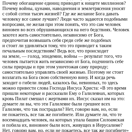
Почему обогащение единиц приводит к нищете миллионов?
Почему войны, цунами, наводнения и землетрясения уносят
с собой сотни тысяч жизней? Где же желание Бога давать
человеку все самое лучшее? Люди часто задаются подобными
вопросами, не желая при этом понять, что это сам человек
виновен во всех обрушивающихся на него бедствиях. Человек
захотел жить самостоятельно, независимо от Бога,
предпочитая возвышать себя среди себе же подобных
и стоит ли удивляться тому, что это приводит к таким
печальным последствиям? Ведь все, что происходит
на земле, — голод, эпидемии, войны — результат того, что
человек пытается жить независимо от Бога, подчинить себе
силы природы и при этом уничтожая саму природу;
самостоятельно управлять своей жизнью. Поэтому не стоит
возлагать на Бога свою собственную вину. И когда речь
заходит о гибели людей, казалось бы, невинных, то здесь
можно привести слова Господа Иисуса Христа:
«В это время
пришли некоторые и рассказали Ему о Галилеянах, которых
кровь Пилат смешал с жертвами их. Иисус сказал им на это:
думаете ли вы, что эти Галилеяне были грешнее всех
Галилеян, что так пострадали? Нет, говорю вам, но, если
не покаетесь, все так же погибнете. Или думаете ли, что те
восемнадцать человек, на которых упала башня Силоамская
и побила их, виновнее были всех, живущих в Иерусалиме?
Нет, говорю вам, но, если не покаетесь, все так же погибнете»