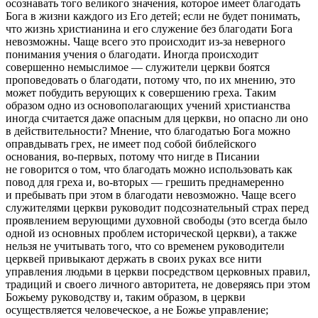
осознавать того великого значения, которое имеет благодать
Бога в жизни каждого из Его детей; если не будет понимать,
что жизнь христианина и его служение без благодати Бога
невозможны. Чаще всего это происходит из-за неверного
понимания учения о благодати. Иногда происходит
совершенно немыслимое — служители церкви боятся
проповедовать о благодати, потому что, по их мнению, это
может побудить верующих к совершению греха. Таким
образом одно из основополагающих учений христианства
иногда считается даже опасным для церкви, но опасно ли оно
в действительности? Мнение, что благодатью Бога можно
оправдывать грех, не имеет под собой библейского
основания, во-первых, потому что нигде в Писании
не говорится о том, что благодать можно использовать как
повод для греха и, во-вторых — грешить преднамеренно
и пребывать при этом в благодати невозможно. Чаще всего
служителями церкви руководит подсознательный страх перед
проявлением верующими духовной свободы (это всегда было
одной из основных проблем исторической церкви), а также
нельзя не учитывать того, что со временем руководители
церквей привыкают держать в
своих
руках все нити
управления людьми в церкви посредством церковных правил,
традиций и своего личного авторитета, не доверяясь при этом
Божьему руководству и, таким образом, в церкви
осуществляется человеческое, а не Божье управление;