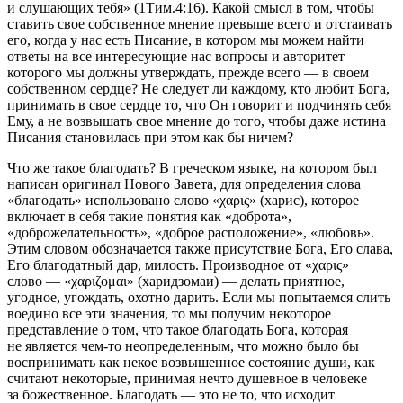
и слушающих тебя» (1Тим.4:16).
Какой смысл в том, чтобы
ставить свое собственное мнение превыше всего и отстаивать
его, когда у нас есть Писание, в котором мы можем найти
ответы на все интересующие нас вопросы и авторитет
которого мы должны утверждать, прежде всего — в своем
собственном сердце? Не следует ли каждому, кто любит Бога,
принимать в свое сердце то, что Он говорит и подчинять себя
Ему, а не возвышать свое мнение до того, чтобы даже истина
Писания становилась при этом как бы ничем?
Что же такое благодать? В греческом языке, на котором был
написан оригинал Нового Завета, для определения слова
«благодать» использовано слово
«χαρις»
(харис), которое
включает в себя такие понятия как «доброта»,
«доброжелательность», «доброе расположение», «любовь».
Этим словом обозначается также присутствие Бога, Его слава,
Его благодатный дар, милость. Производное от
«χαρις»
слово
— «χαριζομαι»
(харидзомаи) — делать приятное,
угодное, угождать, охотно дарить. Если мы попытаемся слить
воедино все эти значения, то мы получим некоторое
представление о том, что такое благодать Бога, которая
не является чем-то неопределенным, что можно было бы
воспринимать как некое возвышенное состояние души, как
считают некоторые, принимая нечто душевное в человеке
за божественное. Благодать — это не то, что исходит