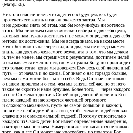
(Матф.5:6)
.
Никто из нас не знает, что ждет его в будущем, как будет
протекать его жизнь и где он окажется завтра. Мы
и не должны знать об этом, как бы кому-нибудь ни хотелось
этого. Мы не можем самостоятельно избирать для себя цели,
которых нам нужно достигать и не можем определять для себя
методы их достижения. Мы не всегда знаем, на каком месте
хочет Бог видеть нас через год или два; мы не всегда можем
знать, как достичь желаемого результата в том, что мы делаем
и, тем не менее, мы стремимся к результатам, достигаем целей
и оказываемся именно там, где мы нужны Богу, но происходит
это только тогда, когда мы доверяем Ему весь свой жизненный
путь — от начала и до конца. Бог знает о нас гораздо больше,
чем мы сами могли бы знать о себе. Ведь Он знает не только
о нашем прошлом и о том, чем мы заняты сейчас, но от него
также не скрыто и наше будущее. Более того, — через каждого
из нас Он желает достичь Своей определенной цели и в Его
плане каждый из нас является частицей огромного
и сложного механизма, пусть не самой большой и важной,
но все же необходимой для того, чтобы механизм действовал
слаженно и с максимальной отдачей. Поэтому относительно
каждого из Своих детей Бог имеет определенные намерения,
о которых мы не знаем. Намерения же эти касаются не только
того, как и где Он может нас употребить, но при этом Бог