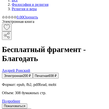
Все
Философия и религия
Религия и вера
0.0
0
Оценить
Электронная книга
Бесплатный фрагмент -
Благодать
Андрей Ронский
Электронная
200
₽
Печатная
938
₽
Формат:
epub, fb2, pdfRead, mobi
Объем:
308
бумажных стр.
Подробнее
Пожаловаться