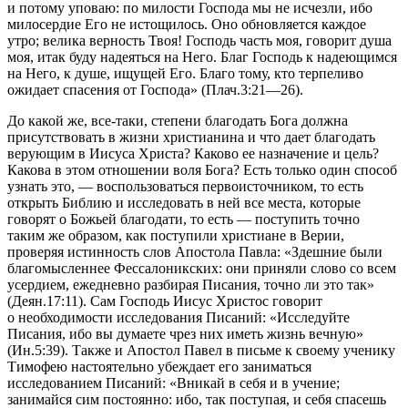
и потому уповаю: по милости Господа мы не исчезли, ибо
милосердие Его не истощилось. Оно обновляется каждое
утро; велика верность Твоя! Господь часть моя, говорит душа
моя, итак буду надеяться на Него. Благ Господь к надеющимся
на Него, к душе, ищущей Его. Благо тому, кто терпеливо
ожидает спасения от Господа» (Плач.3:21—26).
До какой же, все-таки, степени благодать Бога должна
присутствовать в жизни христианина и что дает благодать
верующим в Иисуса Христа? Каково ее назначение и цель?
Какова в этом отношении воля Бога? Есть только один способ
узнать это, — воспользоваться первоисточником, то есть
открыть Библию и исследовать в ней все места, которые
говорят о Божьей благодати, то есть — поступить точно
таким же образом, как поступили христиане в Верии,
проверяя истинность слов Апостола Павла:
«Здешние были
благомысленнее Фессалоникских: они приняли слово со всем
усердием, ежедневно разбирая Писания, точно ли это так»
(Деян.17:11).
Сам Господь Иисус Христос говорит
о необходимости исследования Писаний:
«Исследуйте
Писания, ибо вы думаете чрез них иметь жизнь вечную»
(Ин.5:39)
. Также и Апостол Павел в письме к своему ученику
Тимофею настоятельно убеждает его заниматься
исследованием Писаний:
«Вникай в себя и в учение;
занимайся сим постоянно: ибо, так поступая, и себя спасешь