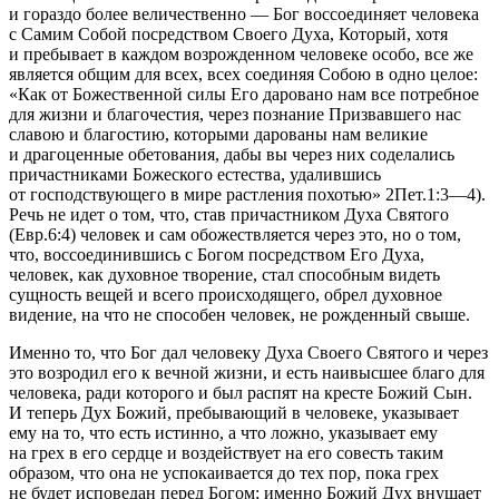
и гораздо более величественно — Бог воссоединяет человека
с Самим Собой посредством Своего Духа, Который, хотя
и пребывает в каждом возрожденном человеке особо, все же
является общим для всех, всех соединяя Собою в одно целое:
«Как от Божественной силы Его даровано нам все потребное
для жизни и благочестия, через познание Призвавшего нас
славою и благостию, которыми дарованы нам великие
и драгоценные обетования, дабы вы через них соделались
причастниками Божеского естества
,
удалившись
от господствующего в мире
растле
ния похотью» 2Пет.1:3—4).
Речь не идет о том, что, став причастником Духа Святого
(Евр.6:4)
человек и сам обожествляется через это, но о том,
что, воссоединившись с Богом посредством Его Духа,
человек, как духовное творение, стал способным видеть
сущность вещей и всего происходящего, обрел духовное
видение, на что не способен человек, не рожденный свыше.
Именно то, что Бог дал человеку Духа Своего Святого и через
это возродил его к вечной жизни, и есть наивысшее благо для
человека, ради которого и был распят на кресте Божий Сын.
И теперь Дух Божий, пребывающий в человеке, указывает
ему на то, что есть истинно, а что ложно, указывает ему
на грех в его сердце и воздействует на его совесть таким
образом, что она не успокаивается до тех пор, пока грех
не будет исповедан перед Богом; именно Божий Дух внушает