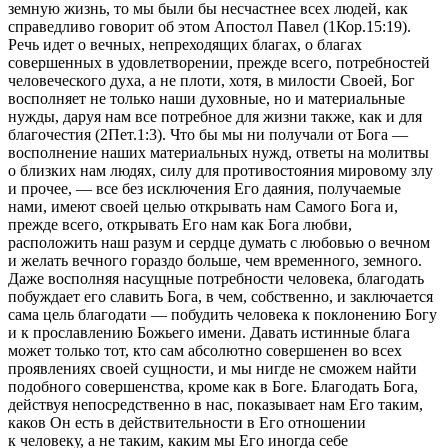
земную жизнь, то мы были бы несчастнее всех людей, как
справедливо говорит об этом Апостол Павел
(1Кор.15:19).
Речь идет о вечных, непреходящих благах, о благах
совершенных в удовлетворении, прежде всего, потребностей
человеческого духа, а не плоти, хотя, в милости Своей, Бог
восполняет не только наши духовные, но и материальные
нужды, даруя нам все потребное для жизни также, как и для
благочестия
(2Пет.1:3).
Что бы мы ни получали от Бога —
восполнение наших материальных нужд, ответы на молитвы
о близких нам людях, силу для противостояния мировому злу
и прочее, — все без исключения Его даяния, получаемые
нами, имеют своей целью открывать нам Самого Бога и,
прежде всего, открывать Его нам как Бога любви,
расположить наш разум и сердце думать с любовью о вечном
и желать вечного гораздо больше, чем временного, земного.
Даже восполняя насущные потребности человека, благодать
побуждает его славить Бога, в чем, собственно, и заключается
сама цель благодати — побудить человека к поклонению Богу
и к прославлению Божьего имени. Давать истинные блага
может только тот, кто сам абсолютно совершенен во всех
проявлениях своей сущности, и мы нигде не сможем найти
подобного совершенства, кроме как в Боге. Благодать Бога,
действуя непосредственно в нас, показывает нам Его таким,
каков Он есть в действительности в Его отношении
к человеку, а не таким, каким мы Его иногда себе