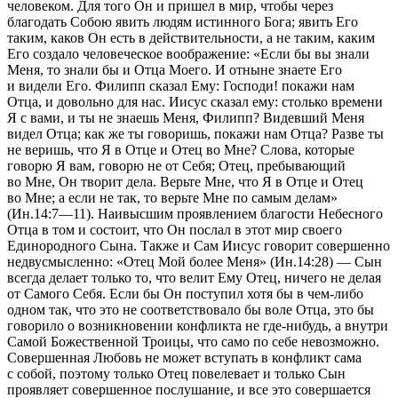
человеком. Для того Он и пришел в мир, чтобы через
благодать Собою явить людям истинного Бога; явить Его
таким, каков Он есть в действительности, а не таким, каким
Его создало человеческое воображение:
«Если бы вы знали
Меня, то знали бы и Отца Моего. И отныне знаете Его
и видели Его. Филипп сказал Ему: Господи! покажи нам
Отца, и довольно для нас. Иисус сказал ему: столько времени
Я с вами, и ты не знаешь Меня, Филипп? Видевший Меня
видел Отца; как же ты говоришь, покажи нам Отца? Разве ты
не веришь, что Я в Отце и Отец во Мне? Слова, которые
говорю Я вам, говорю не от Себя; Отец, пребывающий
во Мне, Он творит дела. Верьте Мне, что Я в Отце и Отец
во Мне; а если не так, то верьте Мне по самым делам»
(Ин.14:7—11).
Наивысшим проявлением благости Небесного
Отца в том и состоит, что Он послал в этот мир своего
Единородного Сына. Также и Сам Иисус говорит совершенно
недвусмысленно:
«Отец Мой более Меня» (Ин.14:28)
— Сын
всегда делает только то, что велит Ему Отец, ничего не делая
от Самого Себя. Если бы Он поступил хотя бы в чем-либо
одном так, что это не соответствовало бы воле Отца, это бы
говорило о возникновении конфликта не где-нибудь, а внутри
Самой Божественной Троицы, что само по себе невозможно.
Совершенная Любовь не может вступать в конфликт сама
с собой, поэтому только Отец повелевает и только Сын
проявляет совершенное послушание, и все это совершается