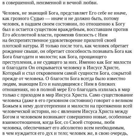
в совершенной, неизменной и вечной любви.
Человек, не знающий Бога, представляет Его себе не иначе,
как грозного Судью — иначе и не должно быть, потому
человек, в падшем своем состоянии, по отношению к Богу
был и остается существом враждебным, восставшим против
Его абсолютной власти, променяв близость с Ним
на беспрепятственное удовлетворение прихотей своей
плотской натуры. И только после того, как человек обретает
рождение свыше, он обретает способность познавать Бога как
Бога благодати и милости; как Бога, прощающего
преступления, а не судящего за них. Именно как Бог милости
и благодати Он открывается человеку в Иисусе Христе,
Который и стал откровением самой сущности Бога, сокрытой
прежде от человека. О благости Бога всегда было известно
людям, знающим Его и находящимся с Ним в близких
отношениях, но в полной мере Его благодать излилась в мир
только с приходом в мир Иисуса Христа. Само существование
человека (даже в его греховном состоянии) говорит о великом
Божьем к нему долготерпении и милости на протяжении всей
человеческой истории, но с явлением Иисуса Христа между
Богом и человеком возникают совершенно новые, особенные
взаимоотношения, когда Бог, со Своей стороны, любя
человека, обеспечивает его абсолютно всем необходимым,
в чем нуждается его дух и тело; человек же, в свою очередь,