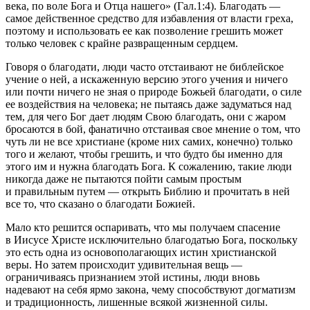
века, по воле Бога и Отца нашего» (Гал.1:4).
Благодать —
самое действенное средство для избавления от власти греха,
поэтому и использовать ее как позволение грешить может
только человек с крайне
развращ
енным сердцем.
Говоря о благодати, люди часто отстаивают не библейское
учение о ней, а искаженную версию этого учения и ничего
или почти ничего не зная о природе Божьей благодати, о силе
ее воздействия на человека; не пытаясь даже задуматься над
тем, для чего Бог дает людям Свою благодать, они с жаром
бросаются в бой, фанатично отстаивая свое мнение о том, что
чуть ли не все христиане (кроме них самих, конечно) только
того и желают, чтобы грешить, и что будто бы именно для
этого им и нужна благодать Бога. К сожалению, такие люди
никогда даже не пытаются пойти самым простым
и правильным путем — открыть Библию и прочитать в ней
все то, что сказано о благодати Божией.
Мало кто решится оспаривать, что мы получаем спасение
в Иисусе Христе исключительно благодатью Бога, поскольку
это есть одна из основополагающих истин христианской
веры. Но затем происходит удивительная вещь —
ограничиваясь признанием этой истины, люди вновь
надевают на себя ярмо закона, чему способствуют догматизм
и традиционность, лишенные всякой жизненной силы.