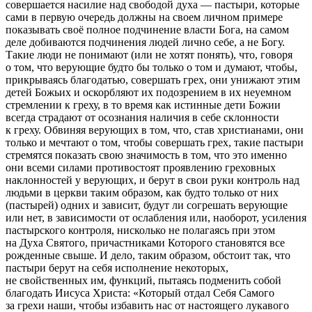
совершается
насил
ие над свободой духа — пастыри, которые
сами в первую очередь должны на своем личном примере
показывать своё полное подчинение власти Бога, на самом
деле добиваются подчинения людей лично себе, а не Богу.
Такие люди не понимают (или не хотят понять), что, говоря
о том, что верующие будто бы только о том и думают, чтобы,
прикрываясь благодатью, совершать грех, они унижают этим
детей Божьих и оскорбляют их подозрением в их неуемном
стремлении к греху, в то время как истинные дети Божии
всегда страдают от осознания наличия в себе склонности
к греху. Обвиняя верующих в том, что, став христианами, они
только и мечтают о том, чтобы совершать грех, такие пастыри
стремятся показать свою значимость в том, что это именно
они всеми силами противостоят проявлению греховных
наклонностей у верующих, и берут в свои руки контроль над
людьми в церкви таким образом, как будто только от них
(пастырей) одних и зависит, будут ли согрешать верующие
или нет, в зависимости от ослабления или, наоборот, усиления
пастырского контроля, нисколько не полагаясь при этом
на Духа Святого, причастниками Которого становятся
все
рожденные свыше. И дело, таким образом, обстоит так, что
пастыри берут на себя исполнение некоторых,
не свойственных им, функций, пытаясь подменить собой
благодать Иисуса Христа:
«Который отдал Себя Самого
за грехи наши, чтобы избавить нас от настоящего лукавого