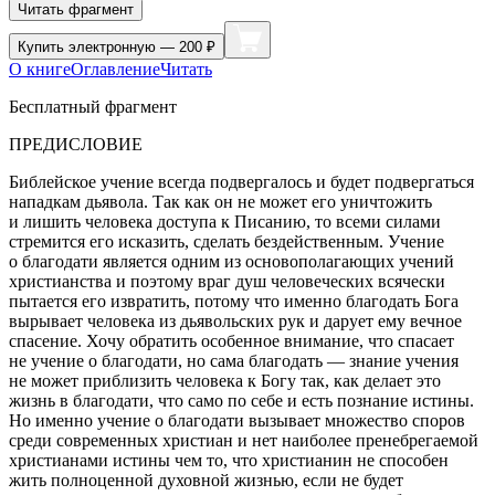
Читать фрагмент
Купить
электронную — 200 ₽
О книге
Оглавление
Читать
Бесплатный фрагмент
ПРЕДИСЛОВИЕ
Библейское учение всегда подвергалось и будет подвергаться
нападкам дьявола. Так как он не может его уничтожить
и лишить человека доступа к Писанию, то всеми силами
стремится его исказить, сделать бездейственным. Учение
о благодати является одним из основополагающих учений
христианства и поэтому враг душ человеческих всячески
пытается его
изврат
ить, потому что именно благодать Бога
вырывает человека из дьявольских рук и дарует ему вечное
спасение. Хочу обратить особенное внимание, что спасает
не учение о благодати, но сама благодать — знание учения
не может приблизить человека к Богу так, как делает это
жизнь в благодати, что само по себе и есть познание истины.
Но именно учение о благодати вызывает множество споров
среди современных христиан и нет наиболее пренебрегаемой
христианами истины чем то, что христианин не способен
жить полноценной духовной жизнью, если не будет