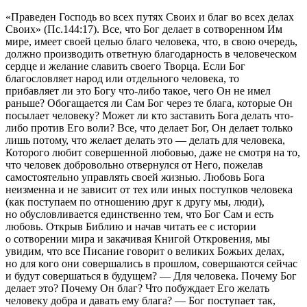
«Праведен Господь во всех путях Своих и благ во всех делах
Своих» (Пс.144:17)
. Все, что Бог делает в сотворенном Им
мире, имеет своей целью благо человека, что, в свою очередь,
должно производить ответную благодарность в человеческом
сердце и желание славить своего Творца. Если Бог
благословляет народ или отдельного человека, то
прибавляет ли это Богу что-либо такое, чего Он не имел
раньше? Обогащается ли Сам Бог через те блага, которые Он
посылает человеку? Может ли кто заставить Бога делать что-
либо против Его воли? Все, что делает Бог, Он делает только
лишь потому, что желает делать это — делать для человека,
Которого любит совершенной любовью, даже не смотря на то,
что человек добровольно отвернулся от Него, пожелав
самостоятельно управлять своей жизнью. Любовь Бога
неизменна и не зависит от тех или иных поступков человека
(как поступаем по отношению друг к другу мы, люди),
но обусловливается единственно тем, что Бог Сам и есть
любовь. Открыв Библию и начав читать ее с истории
о сотворении мира и закачивая Книгой Откровения, мы
увидим, что все Писание говорит о великих Божьих делах,
но для кого они совершались в прошлом, совершаются сейчас
и будут совершаться в будущем? — Для человека. Почему Бог
делает это? Почему Он благ? Что побуждает Его желать
человеку добра и давать ему блага? — Бог поступает так,