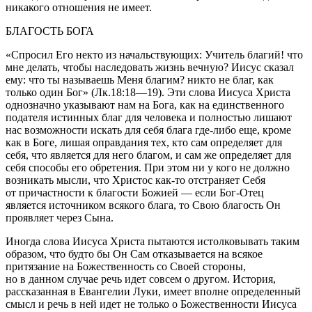
никакого отношения не имеет.
БЛАГОСТЬ БОГА
«Спросил Его некто из начальствующих: Учитель благий! что
мне делать, чтобы наследовать жизнь вечную? Иисус сказал
ему: что ты называешь Меня благим? никто не благ, как
только один Бог» (Лк.18:18—19).
Эти слова Иисуса Христа
однозначно указывают нам на Бога, как на единственного
подателя истинных благ для человека и полностью лишают
нас возможности искать для себя блага где-либо еще, кроме
как в Боге, лишая оправдания тех, кто сам определяет для
себя, что является для него благом, и сам же определяет для
себя способы его обретения. При этом ни у кого не должно
возникать мысли, что Христос как-то отстраняет Себя
от причастности к благости Божией — если Бог-Отец
является источником всякого блага, то Свою благость Он
проявляет через Сына.
Иногда слова Иисуса Христа пытаются истолковывать таким
образом, что будто бы Он Сам отказывается на всякое
притязание на Божественность со Своей стороны,
но в данном случае речь идет совсем о другом. История,
рассказанная в Евангелии Луки, имеет вполне определенный
смысл и речь в ней идет не только о Божественности Иисуса