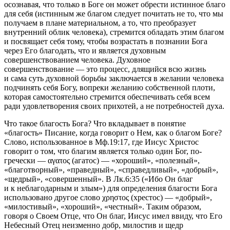
осознавая, что только в Боге он может обрести истинное благо
для себя (истинным же благом следует почитать не то, что мы
получаем в плане материальном, а то, что преобразует
внутренний облик человека), стремится обладать этим благом
и посвящает себя тому, чтобы возрастать в познании Бога
через Его благодать, что и является духовным
совершенствованием человека. Духовное
совершенствование — это процесс, длящийся всю жизнь
и сама суть духовной борьбы заключается в желании человека
подчинять себя Богу, вопреки желанию собственной плоти,
которая самостоятельно стремится обеспечивать себя всем
ради удовлетворения своих прихотей, а не потребностей духа.
Что такое благость Бога? Что вкладывает в понятие
«благость» Писание, когда говорит о Нем, как о благом Боге?
Слово, использованное в
Мф.19:17
, где Иисус Христос
говорит о том, что благим является только один Бог, по-
гречески —
αγατος
(агатос) — «хороший», «полезный»,
«благотворный», «праведный», «справедливый», «добрый»,
«щедрый», «совершенный». В
Лк.6:35 («Ибо Он благ
и к неблагодарным и злым»)
для определения благости Бога
использовано другое слово
χρηστος
(хрестос) — «добрый»,
«милостивый», «хороший», «честный». Таким образом,
говоря о Своем Отце, что Он благ, Иисус имел ввиду, что Его
Небесный Отец неизменно добр, милостив и щедр