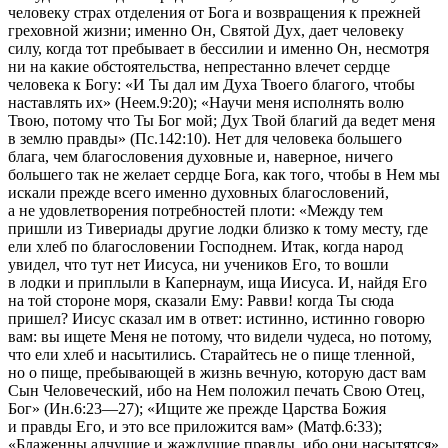
человеку страх отделения от Бога и возвращения к прежней
греховной жизни; именно Он, Святой Дух, дает человеку
силу, когда тот пребывает в бессилии и именно Он, несмотря
ни на какие обстоятельства, непрестанно влечет сердце
человека к Богу:
«И Ты дал им Духа Твоего благого, чтобы
наставлять их» (Неем.9:20);
«Научи меня исполнять волю
Твою, потому что Ты Бог мой; Дух Твой благий да ведет меня
в землю правды» (Пс.142:10).
Нет для человека большего
блага, чем благословения духовные и, наверное, ничего
большего так не желает сердце Бога, как того, чтобы в Нем мы
искали прежде всего именно духовных благословений,
а не удовлетворения потребностей плоти:
«Между тем
пришли из Тивериады другие лодки близко к тому месту, где
ели хлеб по благословении Господнем. Итак, когда народ
увидел, что тут нет Иисуса, ни учеников Его, то вошли
в лодки и приплыли в Капернаум, ища Иисуса. И, найдя Его
на той стороне моря, сказали Ему: Равви! когда Ты сюда
пришел? Иисус сказал им в ответ: истинно, истинно говорю
вам: вы ищете Меня не потому, что видели чудеса, но потому,
что ели хлеб и насытились. Старайтесь не о пище тленной,
но о пище, пребывающей в жизнь вечную, которую даст вам
Сын Человеческий, ибо на Нем положил печать Свою Отец,
Бог» (Ин.6:23—27); «Ищите же прежде Царства Божия
и правды Его, и это все приложится вам» (Матф.6:33);
«Блаженны алчущие и жаждущие правды, ибо они насытятся»