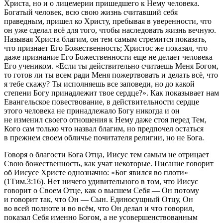
Христа, но и о лицемерии пришедшего к Нему человека.
Богатый человек, всю свою жизнь считавший себя
праведным, пришел ко Христу, пребывая в уверенности, что
он уже сделал всё для того, чтобы наследовать жизнь вечную.
Называя Христа благим, он тем самым стремится показать,
что признает Его Божественность; Христос же показал, что
даже признание Его Божественности еще не делает человека
Его учеником. «Если ты действительно считаешь Меня Богом,
то готов ли ты всем ради Меня пожертвовать и делать всё, что
я тебе скажу? Ты исполняешь все заповеди, но до какой
степени Богу принадлежит твое сердце?». Как показывает нам
Евангельское повествование, в действительности сердце
этого человека не принадлежало Богу никогда и он
не изменил своего отношения к Нему даже стоя перед Тем,
Кого сам только что назвал благим, но предпочел остаться
в прежнем своем обличье почитателя религии, но не Бога.
Говоря о благости Бога Отца, Иисус тем самым не отрицает
Свою божественность, как учат некоторые. Писание говорит
об Иисусе Христе однозначно:
«Бог явился во плоти»
(1Тим.3:16)
. Нет ничего удивительного в том, что Иисус
говорит о Своем Отце, как о высшем Себя — Он потому
и говорит так, что Он — Сын. Единосущный Отцу, Он
во всей полноте и во всём, что Он делал и что говорил,
показал Себя именно Богом, а не усовершенствованным