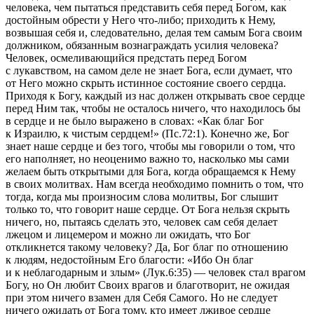
человека, чем пытаться представить себя перед Богом, как
достойным обрести у Него что-либо; приходить к Нему,
возвышая себя и, следовательно, делая тем самым Бога своим
должником, обязанным вознаграждать усилия человека?
Человек, осмеливающийся предстать перед Богом
с лукавством, на самом деле не знает Бога, если думает, что
от Него можно скрыть истинное состояние своего сердца.
Приходя к Богу, каждый из нас должен открывать свое сердце
перед Ним так, чтобы не осталось ничего, что находилось бы
в сердце и не было выражено в словах:
«Как благ Бог
к Израилю, к чистым сердцем!» (Пс.72:1).
Конечно же, Бог
знает наше сердце и без того, чтобы мы говорили о том, что
его наполняет, но неоценимо важно то, насколько мы сами
желаем быть открытыми для Бога, когда обращаемся к Нему
в своих молитвах. Нам всегда необходимо помнить о том, что
тогда, когда мы произносим слова молитвы, Бог слышит
только то, что говорит наше сердце. От Бога нельзя скрыть
ничего, но, пытаясь сделать это, человек сам себя делает
лжецом и лицемером и можно ли ожидать, что Бог
откликнется такому человеку? Да, Бог благ по отношению
к людям, недостойным Его благости:
«Ибо Он благ
и к неблагодарным и злым» (Лук.6:35) —
человек стал врагом
Богу, но Он любит Своих врагов и благотворит, не ожидая
при этом ничего взамен для Себя Самого. Но не следует
ничего ожидать от Бога тому, кто имеет лживое сердце