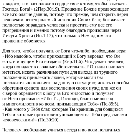
каждого, кто расположил сердце свое к тому, чтобы взыскать
Господа Бога!» (2Пар.30:19).
Прощение Божие предвосхищает
все Его благие даяния, потому что прежде, чем открыть перед
человеком неисчерпаемый источник Своих благ, Бог желает
полностью оправдать человека и простить ему все его
прегрешения и именно потому благодать произошла через
Иисуса Христа
(Ин.1:17),
что только в Нем одном это
прощение обретается.
Для того, чтобы получать от Бога что-либо, необходима вера:
«Ибо надобно, чтобы приходящий к Богу веровал, что Он
есть, и ищущим Его воздает» (Евр.11:6).
Что делает человек,
когда попадает в сложные обстоятельства? Он или начинает
метаться, искать различные пути для выхода из трудного
положения; привлекать людей, которые могли бы
положительно повлиять на данную ситуацию; искать способы
обретения средств для восполнения своих нужд или же он
с верой обращается к Богу за Его милостью и получает
от Него просимое: «
Ибо Ты, Господи, благ и милосерд
и многомилостив ко всем, призывающим Тебя» (Пс.85:5).
«Как много у Тебя благ, которые Ты хранишь для боящихся
Тебя и которые приготовил уповающим на Тебя пред сынами
человеческими!» (Пс.30:20).
Человеку необходимо учиться всегда и во всем полагаться