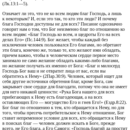
(Лк.13:1—5).
Означает ли это, что не ко всем людям благ Господь, а лишь
к некоторым? И, если это так, то кто эти люди? И почему
блага Господни доступны не для всех? Писание однозначно
говорит нам о том, что Бог неизменно благ по отношению ко
всем людям: «
Благ Господь ко всем, и щедроты Его на всех
делах Его» (Пс.144:9).
Бог желает, чтобы каждый без
исключения человек пользовался Его благами, но обретают
эти блага, конечно же, только те, кто желают ими обладать,
причем важно, чтобы в человеческом сердце первое место
занимало не само желание обладать какими-либо благами,
но желание получать их именно от Бога: «
Благ и милосерд
Господь Бог ваш и не отвратит лица от вас, если вы
обратитесь к Нему» (2Пар.30:9).
Человек, который ищет для
себя другие источники обретения благ, кроме Бога, сам
закрывает свое сердце для благодати, потому что она не имеет
для него никакой ценности:
«Рука
Бога нашего для всех
прибегающих к Нему есть благодеющая, а на всех
оставляющих Его — могущество Его и гнев Его!» (Ездр.8:22).
Бог благ по отношению к тем, кто обращается к Нему, но для
того, чтобы пресечь потребительское к Нему отношение, Бог
ставит непременное условие для всех, кто обращается к Нему
в поисках благ — человек должен искать в Боге, прежде
всего, не Его блага, а Его Самого:
«Господь благий да простит