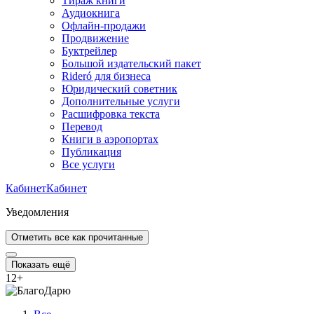
Тираж книги
Аудиокнига
Офлайн-продажи
Продвижение
Буктрейлер
Большой издательский пакет
Rideró для бизнеса
Юридический советник
Дополнительные услуги
Расшифровка текста
Перевод
Книги в аэропортах
Публикация
Все услуги
Кабинет
Кабинет
Уведомления
Отметить все как прочитанные
Показать ещё
12
+