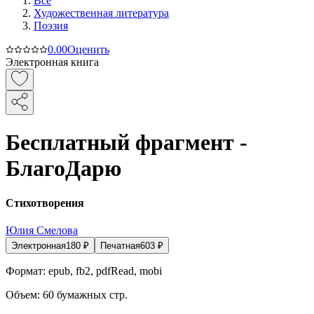
Все
Художественная литература
Поэзия
0.0
0
Оценить
Электронная книга
Бесплатный фрагмент -
БлагоДарю
Стихотворения
Юлия Смелова
Электронная
180
₽
Печатная
603
₽
Формат:
epub, fb2, pdfRead, mobi
Объем:
60
бумажных стр.