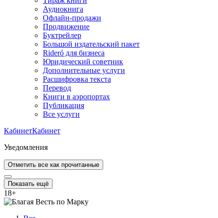
Тираж книги
Аудиокнига
Офлайн-продажи
Продвижение
Буктрейлер
Большой издательский пакет
Rideró для бизнеса
Юридический советник
Дополнительные услуги
Расшифровка текста
Перевод
Книги в аэропортах
Публикация
Все услуги
Кабинет
Кабинет
Уведомления
Отметить все как прочитанные
Показать ещё
18
+