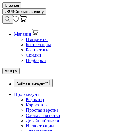
Главная
RUB
Сменить валюту
Магазин
Импринты
Бестселлеры
Бесплатные
Скидки
Подборки
Автору
Войти в аккаунт
Про-аккаунт
Редактор
Корректор
Простая верстка
Сложная верстка
Дизайн обложки
Иллюстрации