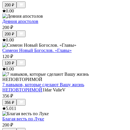
200
₽
0.0
0
Деяния апостолов
200
₽
200
₽
0.0
0
Симеон Новый Богослов. «Главы»
120
₽
120
₽
0.0
0
7 навыков, которые сделают Вашу жизнь
НЕПОВТОРИМОЙ
1ldar ValieV
356
₽
356
₽
5.0
11
Благая весть по Луке
200
₽