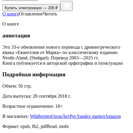
Купить
электронную — 200 ₽
О книге
Оглавление
Читать
О книге
аннотация
Это 33-е обновление нового перевода с древнегреческого
языка «Евангелия от Марка» по классическому изданию
Nestle-Aland, (Stuttgart). Перевод 2003—2025 гг.
Книга публикуется в авторской орфографии и пунктуации
Подробная информация
Объем:
50
стр.
Дата выпуска:
28 сентября 2018 г.
Возрастное ограничение:
18
+
В магазинах:
Wildberries
Ozon
ЛитРес
Yandex market
Amazon
Формат:
epub, fb2, pdfRead, mobi