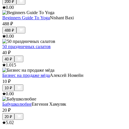
200
₽
0.0
0
Beginners Guide To Yoga
Nishant Baxi
488
₽
488
₽
0.0
0
50 праздничных салатов
40
₽
40
₽
1.0
15
Бизнес на продаже мёда
Алексей Номейн
10
₽
10
₽
0.0
0
Бабушколюбие
Евгения Хамуляк
20
₽
20
₽
5.0
2