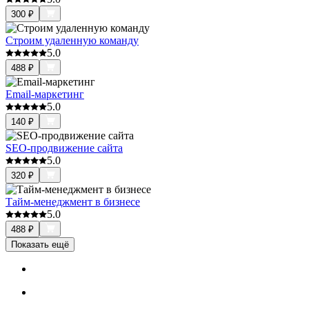
300
₽
Строим удаленную команду
5.0
488
₽
Email-маркетинг
5.0
140
₽
SEO-продвижение сайта
5.0
320
₽
Тайм-менеджмент в бизнесе
5.0
488
₽
Показать ещё