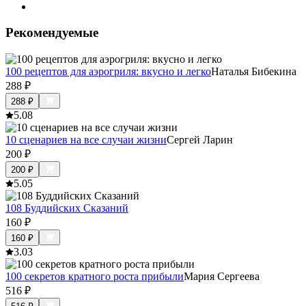
Рекомендуемые
100 рецептов для аэрогриля: вкусно и легко
Наталья Бибекина
288
₽
288
₽
5.0
8
10 сценариев на все случаи жизни
Сергей Ларин
200
₽
200
₽
5.0
5
108 Буддийских Сказаний
160
₽
160
₽
3.0
3
100 секретов кратного роста прибыли
Мария Сергеева
516
₽