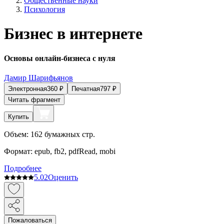
Общественные науки
Психология
Бизнес в интернете
Основы онлайн-бизнеса с нуля
Дамир Шарифьянов
Электронная
360
₽
Печатная
797
₽
Читать фрагмент
Купить
Объем:
162
бумажных стр.
Формат:
epub, fb2, pdfRead, mobi
Подробнее
5.0
2
Оценить
Пожаловаться