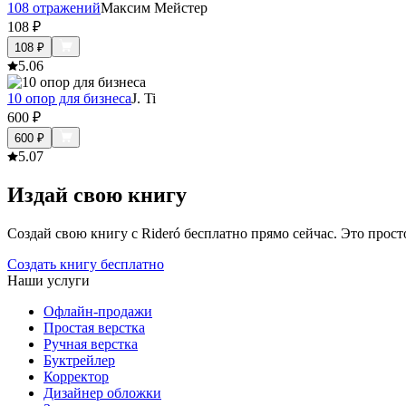
108 отражений
Максим Мейстер
108
₽
108
₽
5.0
6
10 опор для бизнеса
J. Ti
600
₽
600
₽
5.0
7
Издай свою книгу
Создай свою книгу с Rideró бесплатно прямо сейчас. Это просто,
Создать книгу бесплатно
Наши услуги
Офлайн-продажи
Простая верстка
Ручная верстка
Буктрейлер
Корректор
Дизайнер обложки