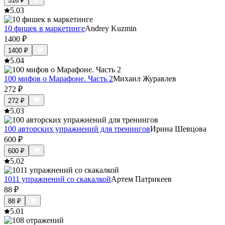
516
₽
5.0
3
10 фишек в маркетинге
Andrey Kuzmin
1400
₽
1400
₽
5.0
4
100 мифов о Марафоне. Часть 2
Михаил Журавлев
272
₽
272
₽
5.0
3
100 авторских упражнений для тренингов
Ирина Шевцова
600
₽
600
₽
5.0
2
1011 упражнений со скакалкой
Артем Патрикеев
88
₽
88
₽
5.0
1