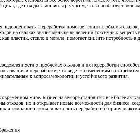
 цикл, где отходы становятся ресурсом, что способствует эконо
я недооценивать. Переработка помогает снизить объемы свалок,
ходов на свалках значит меньше выделений токсичных веществ в
 как пластик, стекло и металл, помогает снизить потребность в
едомленности о проблемах отходов и их переработки способст
ользования и переработки, что ведёт к изменениям в потребите
внимательным к вопросам экологии и устойчивого развития.
 современном мире. Бизнес на мусоре становится всё более акту
мы отходов, но и открывает новые возможности для бизнеса, соз
так и компании осознали важность переработки и приняли активн
ображения