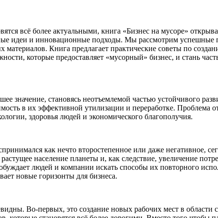
овятся всё более актуальными, книга «Бизнес на мусоре» откры
вные идеи и инновационные подходы. Мы рассмотрим успешные п
 материалов. Книга предлагает практические советы по созданию
ности, которые предоставляет «мусорный» бизнес, и стань част
ьшее значение, становясь неотъемлемой частью устойчивого раз
имость в их эффективной утилизации и переработке. Проблема от
экологии, здоровья людей и экономического благополучия.
оспринимался как нечто второстепенное или даже негативное, се
астущее население планеты и, как следствие, увеличение потре
обуждает людей и компании искать способы их повторного испол
вает новые горизонты для бизнеса.
видны. Во-первых, это создание новых рабочих мест в области с
дов, которые становятся всё более дорогими. Вместо того чтобы 