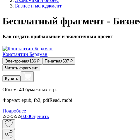
Экономика и бизнес
Бизнес и менеджмент
Бесплатный фрагмент - Бизне
Как создать прибыльный и экологичный проект
Константин Бердман
Электронная
136
₽
Печатная
537
₽
Читать фрагмент
Купить
Объем:
40
бумажных стр.
Формат:
epub, fb2, pdfRead, mobi
Подробнее
0.0
0
Оценить