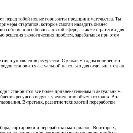
вает перед тобой новые горизонты предпринимательства. Ты
римеры стартапов, которые смогли наладить бизнес
 собственного бизнеса в этой сфере, а также стратегии для
ью решения экологических проблем, зарабатывая при этом
вития и управления ресурсами. С каждым годом количество
ходов становится актуальной не только для отдельных стран,
годня становится всё более привлекательным и актуальным.
бления ресурсов ведут к увеличению объема отходов. Во-
ьзования. В-третьих, развитие технологий переработки
бора, сортировки и переработки материалов. Во-вторых,
платить за утилизацию, компании могут получать прибыль