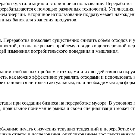
работку, утилизацию и вторичное использование. Переработка 
ерерабатываются с помощью различных технологий. Утилизация, в
ием энергии. Вторичное использование подразумевает нахожде
янных банок для хранения продуктов.
. Переработка позволяет существенно снизить объем отходов и 
простой, но она не решает проблему отходов в долгосрочной пе
юдей изменения потребительского поведения и мышления.
мании глобальных проблем с отходами и их воздействия на окру
еть, как можно эффективно управлять отходами и использовать 
е становится не только актуальным, но и необходимым для форм
тапы при создании бизнеса на переработке мусора. В условиях
, правильное понимание рынка и своей специализации может ста
бходимо начать с изучения текущих тенденций в переработке от
личные отчеты и исследования, опубликованные государственны