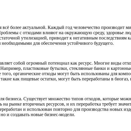
 всё более актуальной. Каждый год человечество производит мил
Проблемы с отходами влияют на окружающую среду, здоровье люд
аточной утилизацией, приводит к негативным последствиям как 
я необходимыми для обеспечения устойчивого будущего.
тавляет собой огромный потенциал как ресурс. Многие виды отх
 Например, пластиковые бутылки, стеклянные банки и картонны
е того, органические отходы могут быть использованы для комп
 такие как пищевые остатки, могут быть переработаны в биогаз,
ля бизнеса. Существует множество типов отходов, которые можн
 на рынке вторичных ресурсов, и их переработка требует значи
ереработан и использован повторно для производства новых из
 но и создавать новые бизнес-модели.