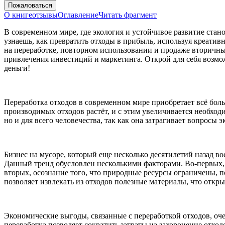
Пожаловаться
О книге
отзывы
Оглавление
Читать фрагмент
В современном мире, где экология и устойчивое развитие стан
узнаешь, как превратить отходы в прибыль, используя креати
на переработке, повторном использовании и продаже вторичных
привлечения инвестиций и маркетинга. Открой для себя возмож
деньги!
Переработка отходов в современном мире приобретает всё бол
производимых отходов растёт, и с этим увеличивается необход
но и для всего человечества, так как она затрагивает вопросы 
Бизнес на мусоре, который еще несколько десятилетий назад в
Данный тренд обусловлен несколькими факторами. Во-первых, р
вторых, осознание того, что природные ресурсы ограничены, п
позволяет извлекать из отходов полезные материалы, что откры
Экономические выгоды, связанные с переработкой отходов, оче
переработка позволяет сократить затраты на захоронение отхо