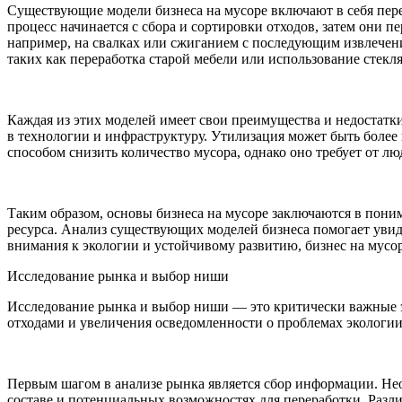
Существующие модели бизнеса на мусоре включают в себя пере
процесс начинается с сбора и сортировки отходов, затем они п
например, на свалках или сжиганием с последующим извлечен
таких как переработка старой мебели или использование стекл
Каждая из этих моделей имеет свои преимущества и недостатки
в технологии и инфраструктуру. Утилизация может быть более 
способом снизить количество мусора, однако оно требует от л
Таким образом, основы бизнеса на мусоре заключаются в пони
ресурса. Анализ существующих моделей бизнеса помогает увид
внимания к экологии и устойчивому развитию, бизнес на мусор
Исследование рынка и выбор ниши
Исследование рынка и выбор ниши — это критически важные э
отходами и увеличения осведомленности о проблемах экологии
Первым шагом в анализе рынка является сбор информации. Нео
составе и потенциальных возможностях для переработки. Раз