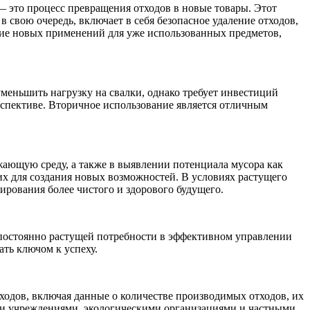
— это процесс превращения отходов в новые товары. Этот
 свою очередь, включает в себя безопасное удаление отходов,
ние новых применений для уже использованных предметов,
уменьшить нагрузку на свалки, однако требует инвестиций
рспективе. Вторичное использование является отличным
жающую среду, а также в выявлении потенциала мусора как
их для создания новых возможностей. В условиях растущего
ирования более чистого и здорового будущего.
 постоянно растущей потребности в эффективном управлении
ть ключом к успеху.
ходов, включая данные о количестве производимых отходов, их
ми учреждениями, экологическими организациями и частными