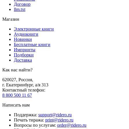
Договор
llm.txt
Магазин
Электронные книги
Аудиокниги
Новинки
Бесплатные книги
Импринты
Подборки
Доставка
Как нас найти?
620027
,
Россия
,
г. Екатеринбург, а/я 313
Контактный телефон
:
8 800 500 11 67
Написать нам
Поддержка
:
support@ridero.ru
Печать тиража
:
print@ridero.ru
Вопросы по услугам
:
order@ridero.ru