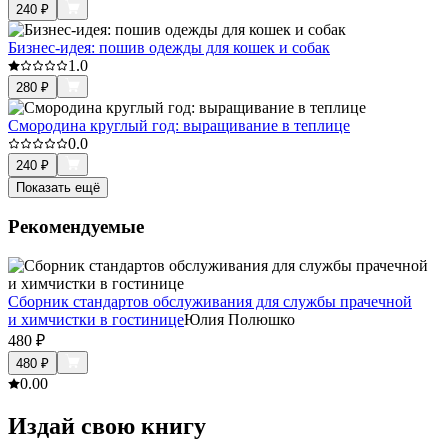
240
₽
Бизнес-идея: пошив одежды для кошек и собак
1.0
280
₽
Смородина круглый год: выращивание в теплице
0.0
240
₽
Показать ещё
Рекомендуемые
Сборник стандартов обслуживания для службы прачечной
и химчистки в гостинице
Юлия Полюшко
480
₽
480
₽
0.0
0
Издай свою книгу