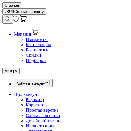
Главная
RUB
Сменить валюту
Магазин
Импринты
Бестселлеры
Бесплатные
Скидки
Подборки
Автору
Войти в аккаунт
Про-аккаунт
Редактор
Корректор
Простая верстка
Сложная верстка
Дизайн обложки
Иллюстрации