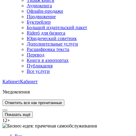
Тираж книги
Аудиокнига
Офлайн-продажи
Продвижение
Буктрейлер
Большой издательский пакет
Rideró для бизнеса
Юридический советник
Дополнительные услуги
Расшифровка текста
Перевод
Книги в аэропортах
Публикация
Все услуги
Кабинет
Кабинет
Уведомления
Отметить все как прочитанные
Показать ещё
12
+