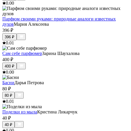
0.0
0
Парфюм своими руками: природные аналоги известных
духов
Мария Алексеева
396
₽
396
₽
0.0
1
Сам себе парфюмер
Зарина Шаухалова
400
₽
400
₽
0.0
0
Басни
Дарья Петрова
80
₽
80
₽
0.0
1
Поделки из мыла
Кристина Ликарчук
40
₽
40
₽
0.0
0