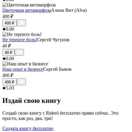
Цветочная метаморфоза
Алина Вит (Alva)
400
₽
400
₽
0.0
0
Не терпите боль!
Сергей Чугунов
40
₽
40
₽
0.0
0
Наш опыт в бизнесе
Сергей Быков
400
₽
400
₽
5.0
3
Издай свою книгу
Создай свою книгу с Rideró бесплатно прямо сейчас. Это
просто, как раз, два, три!
Создать книгу бесплатно