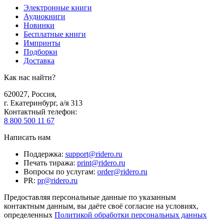
Электронные книги
Аудиокниги
Новинки
Бесплатные книги
Импринты
Подборки
Доставка
Как нас найти?
620027
,
Россия
,
г. Екатеринбург, а/я 313
Контактный телефон
:
8 800 500 11 67
Написать нам
Поддержка
:
support@ridero.ru
Печать тиража
:
print@ridero.ru
Вопросы по услугам
:
order@ridero.ru
PR
:
pr@ridero.ru
Предоставляя персональные данные по указанным
контактным данным, вы даёте своё согласие на условиях,
определенных
Политикой обработки персональных данных