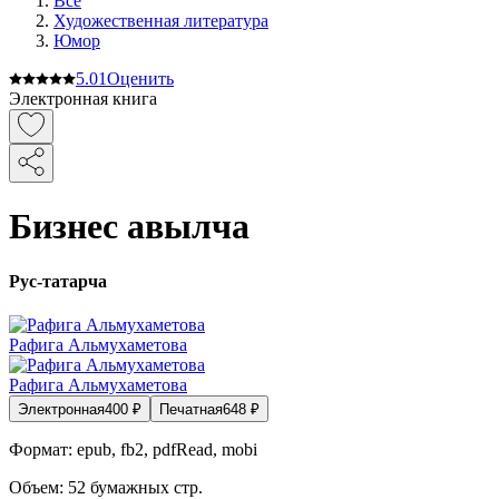
Все
Художественная литература
Юмор
5.0
1
Оценить
Электронная книга
Бизнес авылча
Рус-татарча
Рафига Альмухаметова
Рафига Альмухаметова
Электронная
400
₽
Печатная
648
₽
Формат:
epub, fb2, pdfRead, mobi
Объем:
52
бумажных стр.