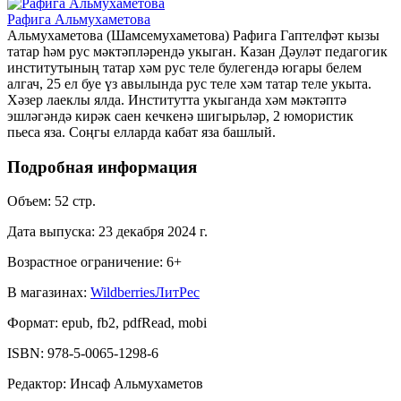
Рафига Альмухаметова
Альмухаметова (Шамсемухаметова) Рафига Гаптелфәт кызы
татар hәм рус мәктәпләрендә укыган. Казан Дәуләт педагогик
институтының татар хәм рус теле булегендә югары белем
алгач, 25 ел буе үз авылында рус теле хәм татар теле укыта.
Хәзер лаеклы ялда. Институтта укыганда хәм мәктәптә
эшләгәндә кирәк саен кечкенә шигырьләр, 2 юмористик
пьеса яза. Соңгы елларда кабат яза башлый.
Подробная информация
Объем:
52
стр.
Дата выпуска:
23 декабря 2024 г.
Возрастное ограничение:
6
+
В магазинах:
Wildberries
ЛитРес
Формат:
epub, fb2, pdfRead, mobi
ISBN:
978-5-0065-1298-6
Редактор
:
Инсаф Альмухаметов