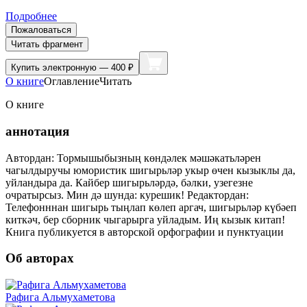
Подробнее
Пожаловаться
Читать фрагмент
Купить
электронную — 400 ₽
О книге
Оглавление
Читать
О книге
аннотация
Автордан: Тормышыбызның көндәлек мәшәкатьләрен
чагылдыручы юмористик шигырьләр укыр өчен кызыклы да,
уйландыра да. Кайбер шигырьләрдә, бәлки, узегезне
очратырсыз. Мин дә шунда: курешик! Редактордан:
Телефонннан шигырь тыңлап көлеп аргач, шигырьләр күбәеп
киткәч, бер сборник чыгарырга уйладым. Иң кызык китап!
Книга публикуется в авторской орфографии и пунктуации
Об авторах
Рафига Альмухаметова