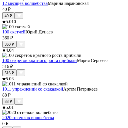
12 месяцев волшебства
Марина Барановская
40
₽
40
₽
5.0
10
100 скетчей
Юрий Дунаев
360
₽
360
₽
4.0
4
100 секретов кратного роста прибыли
Мария Сергеева
516
₽
516
₽
5.0
3
1011 упражнений со скакалкой
Артем Патрикеев
88
₽
88
₽
5.0
1
2020 оттенков волшебства
0
₽