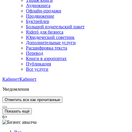
Тираж книги
Аудиокнига
Офлайн-продажи
Продвижение
Буктрейлер
Большой издательский пакет
Rideró для бизнеса
Юридический советник
Дополнительные услуги
Расшифровка текста
Перевод
Книги в аэропортах
Публикация
Все услуги
Кабинет
Кабинет
Уведомления
Отметить все как прочитанные
Показать ещё
6
+