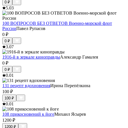
0
₽
5.0
3
100 ВОПРОСОВ БЕЗ ОТВЕТОВ Военно-морской флот
России
Павел Рупасов
0
₽
0
₽
3.0
7
1916-й в зеркале киноправды
Александр Гамалея
0
₽
0
₽
0.0
1
131 рецепт вдохновения
Ирина Перепёлкина
100
₽
100
₽
0.0
1
108 прикосновений к йоге
Михаил Ясырев
1200
₽
1200
₽