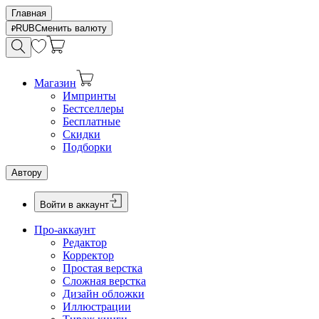
Главная
RUB
Сменить валюту
Магазин
Импринты
Бестселлеры
Бесплатные
Скидки
Подборки
Автору
Войти в аккаунт
Про-аккаунт
Редактор
Корректор
Простая верстка
Сложная верстка
Дизайн обложки
Иллюстрации